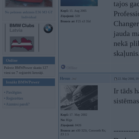
tajos ga
Kopš:
15. Aug 2005
Professi
No pelniem atdzimis E36 M3 GT
Ziņojumi:
559
Individual
Braucu ar:
F25 x3 35d
Changeri
jauda ma
nekā pli
skaļunis
Online
Pašreiz BMWPower skatās 127
Offline
viesi un 7 reģistrēti lietotāji.
Hesus
22. May 2006, 19
Ienākt BMWPower
Ir tāds 
• Pieslēgties
• Reģistrēties
sistēmas
• Aizmirsi paroli?
Kopš:
17. May 2002
No:
Rīga
Ziņojumi:
8426
----------
Braucu ar:
e30 325i; Cosworth Rs;
Z3 2.5