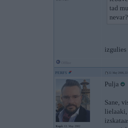
tad mu
nevar
izgulies
Offline
PERFS
22. May 2006, 22
Pulja
Sane, vi
lielaaki
izskataa
Kopš:
13. May 2002