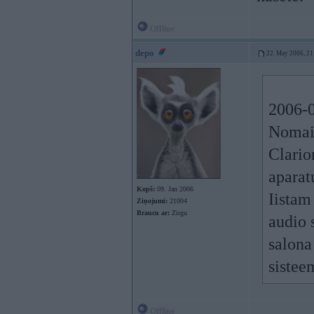
Offline
depo
22. May 2006, 21
2006-0
Nomain
Clario
apara
Kopš:
09. Jan 2006
Iistam
Ziņojumi:
21004
Braucu ar:
Zirgu
audio 
salona
sistee
Offline