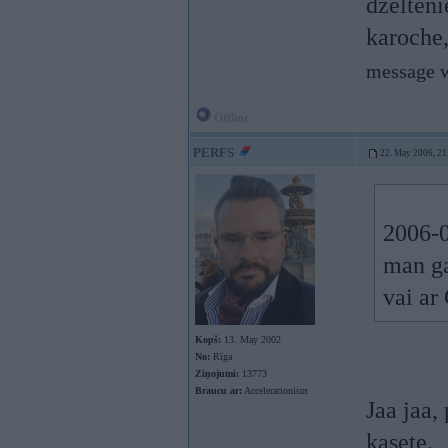
dzelteni
karoche,
message w
Offline
PERFS
22. May 2006, 21
2006-0
man ga
vai ar
Kopš:
13. May 2002
No:
Rīga
Ziņojumi:
13773
Braucu ar:
Accelerationism
Jaa jaa,
kasete.