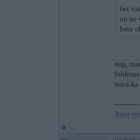
bet va
un no 
butu o
nop, man
folderus
teica ka
----------
Auto rez
Offline
sane
22. May 2006, 22