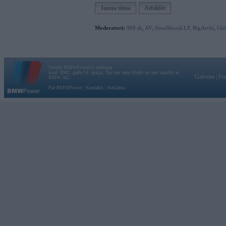
Jauna tēma
Atbildēt
Moderatori:
968-jk
,
AV
,
AiwaShuraLLP
,
BigArchi
,
Gir
Vortāls BMWPower.lv darbojas
kopš 2002. gada 14. maija. Tas nav auto klubs un nav saistīts ar
Galvena
|
Fo
BMW AG.
Par BMWPower
|
Kontakti
|
Reklāma