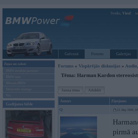
Sveiks,
Viesi!
Ie
Galvenā
Forums
Galerijas
Ziņas un raksti
Forums
»
Vispārējās diskusijas
»
Audio,
BMW modeļu jaunumi
Tēma: Harman Kardon stereosis
BMW testi
Mēneša BMW
Sērijveida tūnings
Jauna tēma
Atbildēt
Vel...
Autors
Ziņojums
Gadījuma bilde
Q
22. May 2006, 19
Harman/k
pirmā au