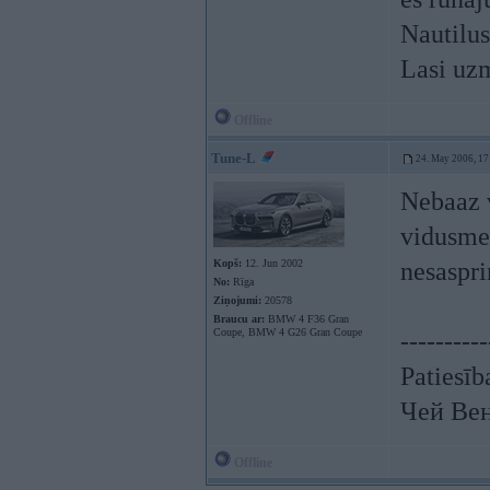
Nautilus
Lasi uz
Offline
Tune-L
24. May 2006, 17
Nebaaz v
vidusmee
Kopš:
12. Jun 2002
nesaspri
No:
Rīga
Ziņojumi:
20578
Braucu ar:
BMW 4 F36 Gran
Coupe, BMW 4 G26 Gran Coupe
----------
Patiesīb
Чей Ве
Offline