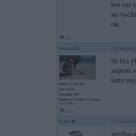
bet vai 
no vachi
ok.
Offline
Schutzstaffel
22. May 2006, 22
da bļa p
saproti 
būtu mp
Kopš:
16. May 2005
No:
Jūrmala
Ziņojumi:
5087
Braucu ar:
FR-888, MV Agusta,
TF2747BV
Offline
Vadik
22. May 2006, 22
seichas