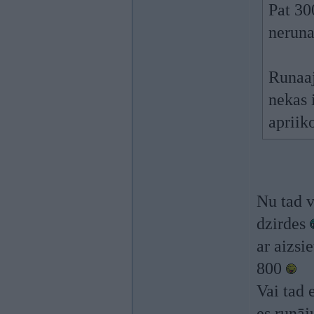
Pat 30
neruna
Runaaj
nekas 
apriik
Nu tad v
dzirdes
ar aizsi
800
Vai tad 
es runāj