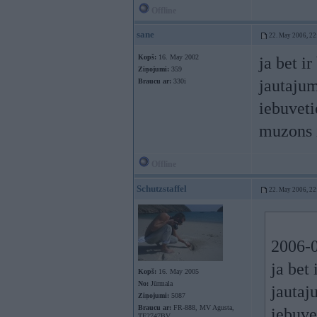
Offline
sane
22. May 2006, 22
Kopš:
16. May 2002
ja bet i
Ziņojumi:
359
jautaju
Braucu ar:
330i
iebuveti
muzons i
Offline
Schutzstaffel
22. May 2006, 22
2006-0
ja bet
Kopš:
16. May 2005
No:
Jūrmala
jautaj
Ziņojumi:
5087
Braucu ar:
FR-888, MV Agusta,
iebuve
TF2747BV