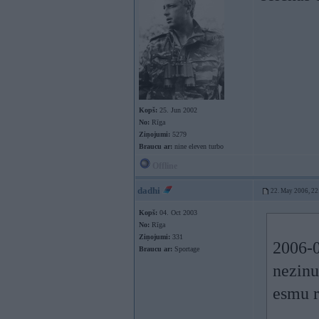
Kopš:
25. Jun 2002
No:
Rīga
Ziņojumi:
5279
Braucu ar:
nine eleven turbo
Offline
dadhi
22. May 2006, 22
Kopš:
04. Oct 2003
No:
Rīga
Ziņojumi:
331
2006-0
Braucu ar:
Sportage
nezinu
esmu r