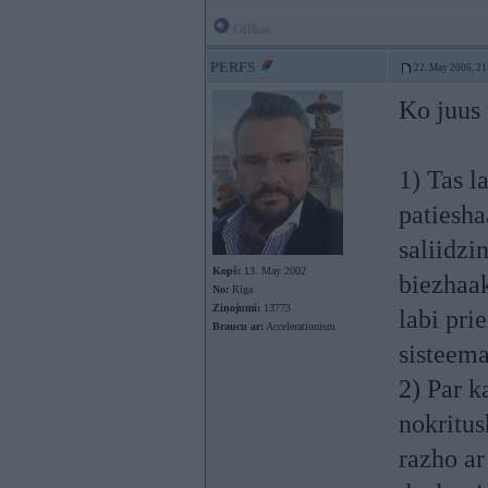
Offline
PERFS
22. May 2006, 21
Ko juus t
1) Tas l
patiesha
saliidzi
Kopš:
13. May 2002
biezhaak
No:
Rīga
Ziņojumi:
13773
labi pri
Braucu ar:
Accelerationism
sisteem
2) Par k
nokritu
razho a