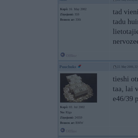
Kopš:
16. May 2002
tad vien
Ziņojumi:
359
tadu hui
Braucu ar:
330i
lietotaji
nervozee
Offline
Puuchuks
22. May 2006, 22
tieshi o
taa, lai
e46/39 
Kopš:
03. Jul 2002
No:
Rīga
Ziņojumi:
24359
Braucu ar:
BMW
Offline