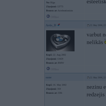
esteetisk
No:
Rīga
Ziņojumi:
13773
Braucu ar:
Accelerationism
Offline
Artis_D
22. May 2006, 22
varbut n
nelikās
Kopš:
22. Aug 2002
Ziņojumi:
13429
Braucu ar:
BMW
Offline
sane
22. May 2006, 22
Kopš:
16. May 2002
nezinu e
Ziņojumi:
359
redzejis 
Braucu ar:
330i