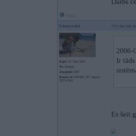
Darbs ce
Offline
Schutzstaffel
22. May 2006, 19
2006-0
Ir tād
Kopš:
16. May 2005
No:
Jūrmala
sistēm
Ziņojumi:
5087
Braucu ar:
FR-888, MV Agusta,
TF2747BV
Es šeit 