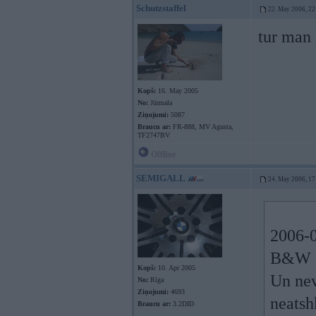
Schutzstaffel
22. May 2006, 22
tur man 
Kopš:
16. May 2005
No:
Jūrmala
Ziņojumi:
5087
Braucu ar:
FR-888, MV Agusta,
TF2747BV
Offline
SEMIGALL
24. May 2006, 17
2006-0
B&W Na
Kopš:
10. Apr 2005
Un nev
No:
Rīga
Ziņojumi:
4693
neatsh
Braucu ar:
3.2DID