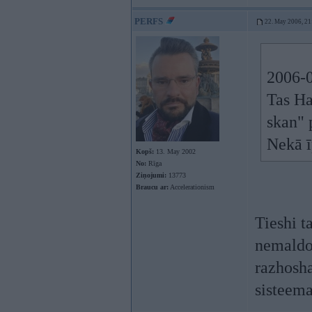
PERFS
22. May 2006, 21
2006-0
Tas Ha
skan" 
Nekā ī
Kopš:
13. May 2002
No:
Rīga
Ziņojumi:
13773
Braucu ar:
Accelerationism
Tieshi t
nemaldos
razhosha
sisteema