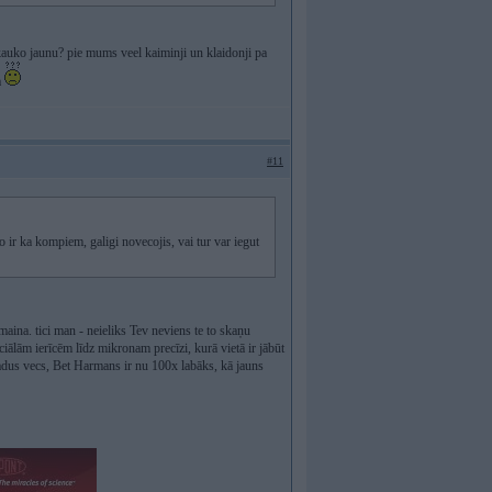
 kauko jaunu? pie mums veel kaiminji un klaidonji pa
a
#11
o ir ka kompiem, galigi novecojis, vai tur var iegut
aina. tici man - neieliks Tev neviens te to skaņu
eciālām ierīcēm līdz mikronam precīzi, kurā vietā ir jābūt
 gadus vecs, Bet Harmans ir nu 100x labāks, kā jauns