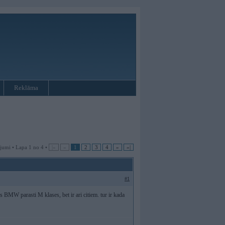
Reklāma
jumi • Lapa 1 no 4 •
|«
«
1
2
3
4
»
»|
#1
 BMW parasti M klases, bet ir ari citiem. tur ir kada