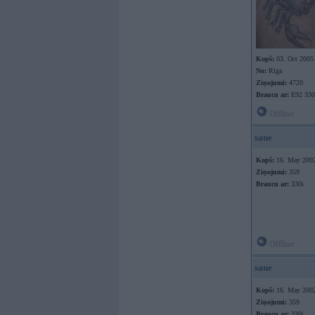
Kopš:
03. Oct 2005
No:
Rīga
Ziņojumi:
4720
Braucu ar:
E92 330
Offline
sane
Kopš:
16. May 200
Ziņojumi:
359
Braucu ar:
330i
Offline
sane
Kopš:
16. May 200
Ziņojumi:
359
Braucu ar:
330i