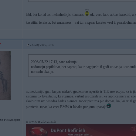
labi, bet ko lai tas melanholikjis klausaas
ok, veco labo abbas kasetiiti, a
kasetiitei ieraksta, bet aarzemees - vai tur vispaar kasetes veel ir paardoshana
22. May 2006, 17:40
2006-05-22 17:13, sane rakstīja:
nedomaju papildinat, bet saproti, ka ir pagajushi 6 gadi un tas jau car audi
normalu skanju.
nu nedomāju gan, ka par nieka 6 gadiem tas aparāts ir TIK novecojis, ka ir jām
sistēmu tik kvalitatīvi, kā rūpnīcā. varbūt esi dzirdējis, ka rūpnīcā mēra ar sp
skaļrunim utt. visādas šādas nianses. tāpēc pieturos pie domas, ka, lai arī 6
pionieris. tāpat, kā vecs BMW ir labāks par jaunu pasaķ
-----------------
xd Pussymagnet
www.krasuforums.lv