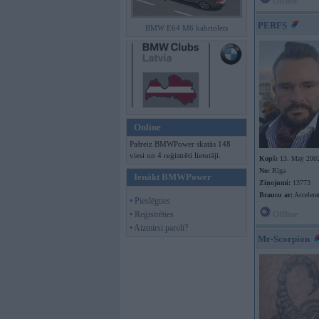
Offline
PERFS
BMW E64 M6 kabriolets
Online
Pašreiz BMWPower skatās 148
viesi un 4 reģistrēti lietotāji.
Kopš:
13. May 200
No:
Rīga
Ienākt BMWPower
Ziņojumi:
13773
Braucu ar:
Accelera
• Pieslēgties
• Reģistrēties
Offline
• Aizmirsi paroli?
Mr-Scorpion