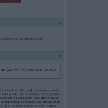
#12
nakt parsvara ar baas trubu un pastuzi
#13
i arī 6 gadus vecs, Bet Harmans ir nu 100x labāks,
r ietapinat taadu audio, kaadu ruupniicas razhotaajs
tniem kLs. protams, shis, visticamaak, nav tas gadiijums
 smilkstiens auto audio jomaa - te nu gribeetu drusku
otu par taam cenaam, par kaadaam tirgo. protams, daudz
 ir izlicis chumadaanu naudas, tad vinjsh pamatoti