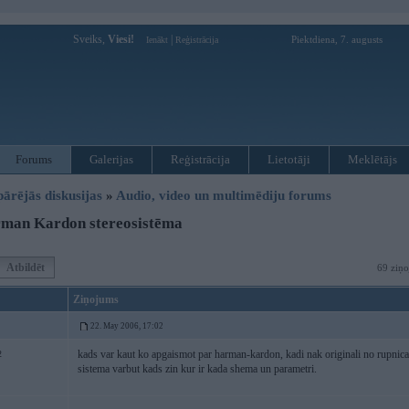
Sveiks,
Viesi!
|
Piektdiena, 7. augusts
Ienākt
Reģistrācija
Forums
Galerijas
Reģistrācija
Lietotāji
Meklētājs
pārējās diskusijas
»
Audio, video un multimēdiju forums
man Kardon stereosistēma
Atbildēt
69 ziņo
Ziņojums
22. May 2006, 17:02
kads var kaut ko apgaismot par harman-kardon, kadi nak originali no rupnicas
2
sistema varbut kads zin kur ir kada shema un parametri.