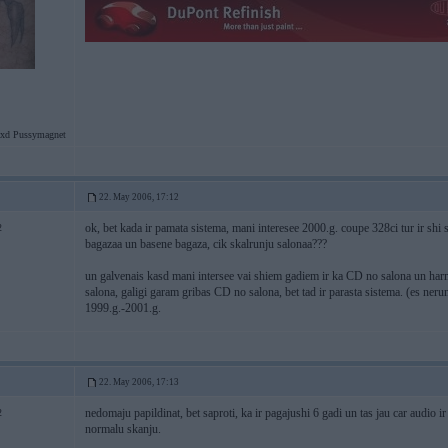
xd Pussymagnet
22. May 2006, 17:12
ok, bet kada ir pamata sistema, mani interesee 2000.g. coupe 328ci tur ir shi 
2
bagazaa un basene bagaza, cik skalrunju salonaa???
un galvenais kasd mani intersee vai shiem gadiem ir ka CD no salona un harma
salona, galigi garam gribas CD no salona, bet tad ir parasta sistema. (es nerun
1999.g.-2001.g.
22. May 2006, 17:13
nedomaju papildinat, bet saproti, ka ir pagajushi 6 gadi un tas jau car audio i
2
normalu skanju.