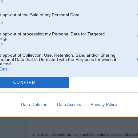
In
tas priekshs melanholikiem, kas gremdeejas atminjaas cherksotoshas A
xd Pussymagnet
o opt-out of the Sale of my Personal Data.
In
-----------------
www.krasuforums.lv
to opt-out of processing my Personal Data for Targeted
ing.
In
o opt-out of Collection, Use, Retention, Sale, and/or Sharing
ersonal Data that Is Unrelated with the Purposes for which it
lected.
Out
22. May 2006, 17:40
CONFIRM
2006-05-22 17:36, Black rakstīja:
2006-05-22 17:30, JanisPuu rakstīja:
Data Deletion
Data Access
Privacy Policy
pa 6 gadiem noveco, tas viss ir s..., saliidzinot ar to, ka 2006. gada au
Landcruiser, nevis Lada pie tam...
tas priekshs melanholikiem, kas gremdeejas atminjaas cherksotoshas A