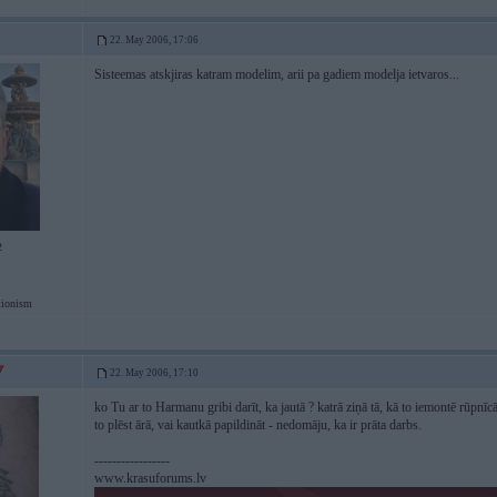
22. May 2006, 17:06
Sisteemas atskjiras katram modelim, arii pa gadiem modelja ietvaros...
2
tionism
22. May 2006, 17:10
ko Tu ar to Harmanu gribi darīt, ka jautā ? katrā ziņā tā, kā to iemontē rūpnīcā,
to plēst ārā, vai kautkā papildināt - nedomāju, ka ir prāta darbs.
-----------------
www.krasuforums.lv