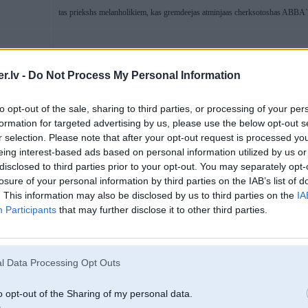
tas priekshs melanholikiem, kas gremdeejas atminjaas cherksotoshas ABBA
22. May 2006, 17:37
.lv -
Do Not Process My Personal Information
man ir ’03 gada 318 sedans...arī ar Harman/kardon....salonaa 10 skaļruņi...un
2
message was edited by: Fausts on 2006-05-22 17:37 ]
to opt-out of the sale, sharing to third parties, or processing of your per
 X-drive G11
formation for targeted advertising by us, please use the below opt-out s
r selection. Please note that after your opt-out request is processed y
eing interest-based ads based on personal information utilized by us or
22. May 2006, 17:38
disclosed to third parties prior to your opt-out. You may separately opt-
losure of your personal information by third parties on the IAB’s list of
2006-05-22 17:36, Black rakstīja:
. This information may also be disclosed by us to third parties on the
IA
Participants
that may further disclose it to other third parties.
2006-05-22 17:30, JanisPuu rakstīja:
pa 6 gadiem noveco, tas viss ir s..., saliidzinot ar to, ka 2006. gada au
Landcruiser, nevis Lada pie tam...
l Data Processing Opt Outs
brīnums, ka vēl nav vecais das Schahlplattenspieler
o opt-out of the Sharing of my personal data.