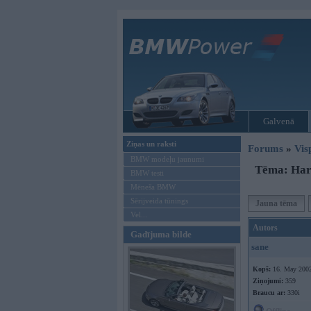
Galvenā
Ziņas un raksti
Forums
»
Vis
BMW modeļu jaunumi
Tēma: Har
BMW testi
Mēneša BMW
Sērijveida tūnings
Jauna tēma
Vel...
Autors
Gadījuma bilde
sane
Kopš:
16. May 200
Ziņojumi:
359
Braucu ar:
330i