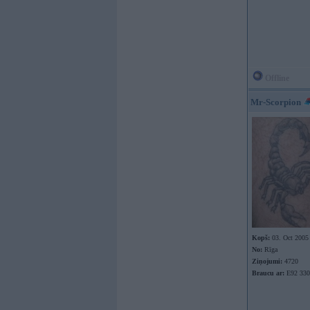
Offline
Mr-Scorpion
Kopš:
03. Oct 2005
No:
Rīga
Ziņojumi:
4720
Braucu ar:
E92 330