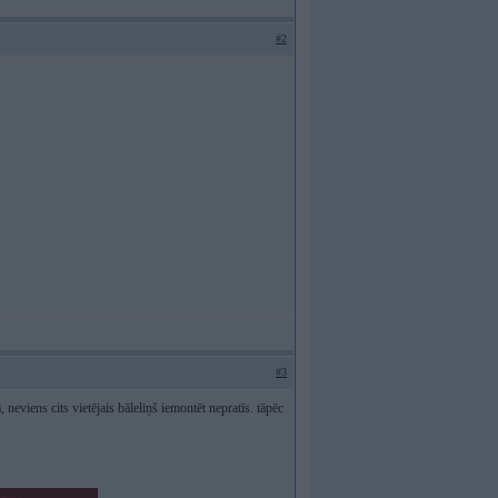
#2
#3
 neviens cits vietējais bāleliņš iemontēt nepratīs. tāpēc