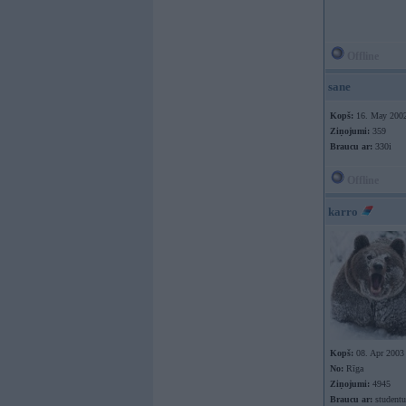
Offline
sane
Kopš:
16. May 200
Ziņojumi:
359
Braucu ar:
330i
Offline
karro
Kopš:
08. Apr 2003
No:
Rīga
Ziņojumi:
4945
Braucu ar:
studentu