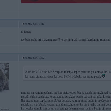
22. May 2006, 18:12
to fausts
2
tev bass truba ari ir aizmuguree?? jo cik zinu tad harman-kardon no rupnicas 
22. May 2006, 18:22
2006-05-22 17:40, Mr-Scorpion rakstīja: tāpēc pieturos pie domas, ka, la
kā jauns pionieris. tāpat, kā vecs BMW ir labāks par jaunu pasaķ
mm, tas nu katram pasham, pie kaa pietureeties, bet, ja nauda nespiezh, tad va
nekad neliks standartaa, jo tas autinja izmaksas pacelt var arii par dikti krie
[lai piedod man topika autors], bet domaat, ka ruupniicas audio ir peedeejais
nepiekrist. var labaak, citaazh grandi nerazhotu to, ko vinji razho un netirg
ko nosaka ziimola vaards un marketinga departamenta rosiiba, bet, ja cilveeks
 variantu