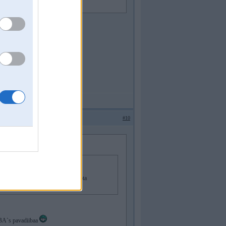
BBA`s pavadiibaa
#10
tinjam ir kasete
Toyota
BBA`s pavadiibaa