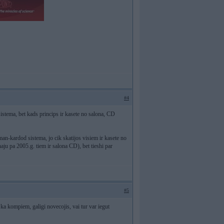
#4
sistema, bet kads princips ir kasete no salona, CD
n-kardod sistema, jo cik skatijos visiem ir kasete no
aju pa 2005.g. tiem ir salona CD), bet tieshi par
#5
r ka kompiem, galigi novecojis, vai tur var iegut