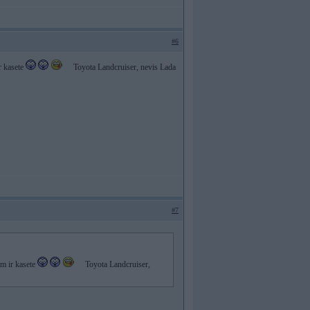
#6
ir kasete
Toyota Landcruiser, nevis Lada
#7
jam ir kasete
Toyota Landcruiser,