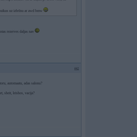
a puikus uz izbrīnu ar awd bmw
etotas rezerves daljas nav
#42
oru, automaatu, adas salonu?
, sheit, leishos, vacija?