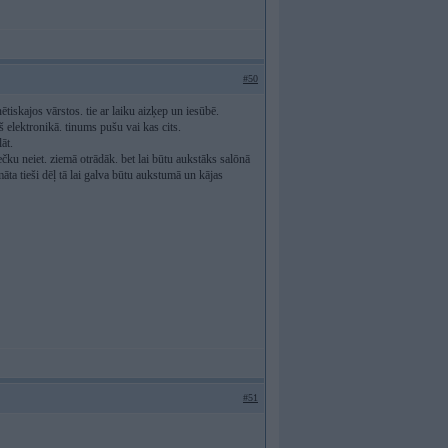
#50
ētiskajos vārstos. tie ar laiku aizķep un iesūbē.
biš elektronikā. tinums pušu vai kas cits.
āt.
pečku neiet. ziemā otrādāk. bet lai būtu aukstāks salōnā
omāta tieši dēļ tā lai galva būtu aukstumā un kājas
#51