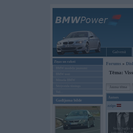
Galvenā
Ziņas un raksti
Forums
»
Dis
BMW modeļu jaunumi
Tēma: Viss
BMW testi
Mēneša BMW
Sērijveida tūnings
Jauna tēma
Vel...
Autors
Gadījuma bilde
zzips