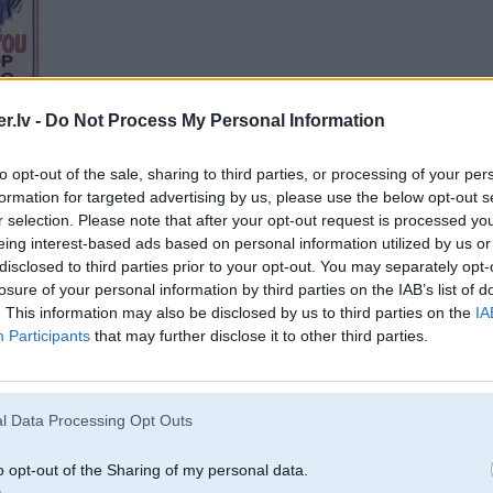
.lv -
Do Not Process My Personal Information
to opt-out of the sale, sharing to third parties, or processing of your per
formation for targeted advertising by us, please use the below opt-out s
r selection. Please note that after your opt-out request is processed y
05. Feb 2008, 14:37
eing interest-based ads based on personal information utilized by us or
disclosed to third parties prior to your opt-out. You may separately opt-
losure of your personal information by third parties on the IAB’s list of
2008-02-05 14:31, Fighter rakstīja:
. This information may also be disclosed by us to third parties on the
IA
Man 525 24V ar manuāli tērē apmēram līdz 12, uz šosejas ap 8. Tas normāl
Parastie defekti ir rūsejuši slikšņi, durvju apakšas, priekšējā reste, priekš
Participants
that may further disclose it to other third parties.
gaismas, centrālā atslēga, veci nolūzuši vadi, visādi plastasas klipši, kr
Katrā ziņā ļoti daudz visādu sīkumu!
+1 par vadiem, kas pārrūsējuši jēgu un par platmasam, kas plīst
l Data Processing Opt Outs
 musaru
o opt-out of the Sharing of my personal data.