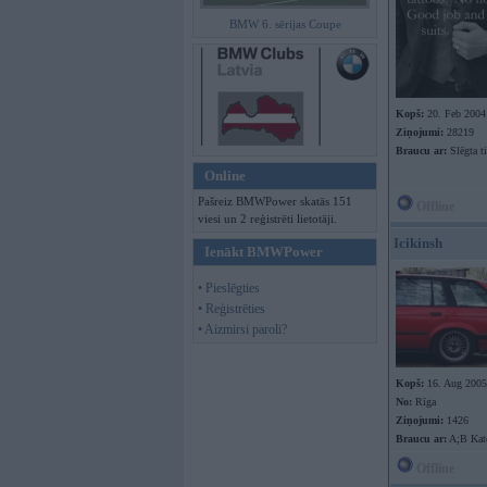
BMW 6. sērijas Coupe
Kopš:
20. Feb 2004
Ziņojumi:
28219
Braucu ar:
Slēgta ti
Online
Pašreiz BMWPower skatās 151
Offline
viesi un 2 reģistrēti lietotāji.
Icikinsh
Ienākt BMWPower
• Pieslēgties
• Reģistrēties
• Aizmirsi paroli?
Kopš:
16. Aug 2005
No:
Rīga
Ziņojumi:
1426
Braucu ar:
A;B Kate
Offline