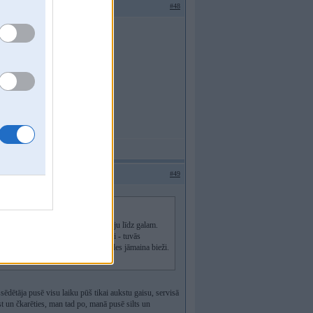
#48
#49
i braucot, negriežot katreiz dzinēju līdz galam.
ējie spārni, visādi elektronikas gļuki - tuvās
ns rokturīši salonā
. Lambda zondes jāmaina bieži.
ēdētāja pusē visu laiku pūš tikai aukstu gaisu, servisā
est un čkarēties, man tad po, manā pusē silts un