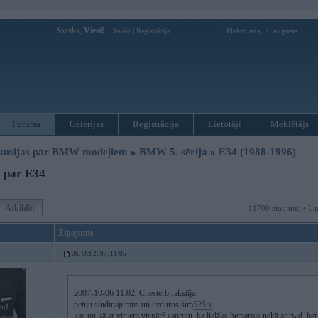
Sveiks,
Viesi!
|
Piektdiena, 7. augusts
Ienākt
Reģistrācija
Forums
Galerijas
Reģistrācija
Lietotāji
Meklētājs
kusijas par BMW modeļiem
»
BMW 5. sērija
»
E34 (1988-1996)
 par E34
Atbildēt
11700 ziņojumi • La
Ziņojums
06. Oct 2007, 11:05
2007-10-06 11:02, Chesterb rakstīja:
pētiju sludinājumus un uzdūros šim
525ix
kas un kā ar viņiem vispār? saprotu, ka lielāks hemarojs nekā ar rwd, bet c