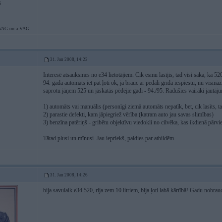
6
AG on a VAG.
31. Jan 2008, 14:22
Interesē atsauksmes no e34 lietotājiem. Cik esmu lasījis, tad visi saka, ka 5
94. gada automāts iet pat ļoti ok, ja brauc ar pedāli grīdā iespiestu, nu vismaz
saprotu jāņem 525 un jāskatās pēdējie gadi - 94./95. Radušies vairāki jautāju
1) automāts vai manuālis (personīgi ziemā automāts nepatīk, bet, cik lasīts, ta
2) parastie defekti, kam jāpiegriež vērība (katram auto jau savas slimības)
3) benzīna patēriņš - gribētu objektīvu viedokli no cilvēka, kas ikdienā pārvie
Tātad plusi un mīnusi. Jau iepriekš, paldies par atbildēm.
31. Jan 2008, 14:26
bija savulaik e34 520, rija zem 10 litriem, bija ļoti labā kārtībā! Gadu nobrau