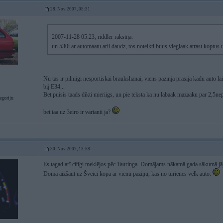
28. Nov 2007, 05:31
2007-11-28 05:23, riddler rakstīja:
un 530i ar automaatu arii daudz, tos noteikti buus vieglaak atrast koptus
Nu tas ir pilniigi nesportiskai braukshanai, viens pazinja prasija kadu auto la
bij E34...
Bet puisis taads dikti mieriigs, un pie teksta ka nu labaak mazaaku par 2,5nepi
goriju
bet taa uz 3eiro ir varianti ja?
30. Nov 2007, 13:58
Es tagad arī cītīgi meklējos pēc Tauringa. Domājams nākamā gada sākumā jāp
Doma aizšaut uz Šveici kopā ar vienu paziņu, kas no turienes velk auto.