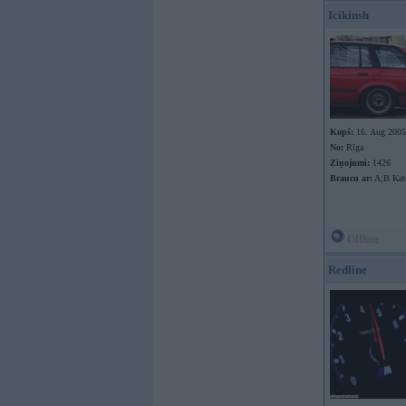
Icikinsh
Kopš:
16. Aug 2005
No:
Rīga
Ziņojumi:
1426
Braucu ar:
A;B Kate
Offline
Redline