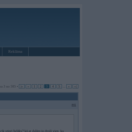
Reklāma
pa 3 no 585 •
|«
«
1
2
3
4
5
...
»
»|
#41
ik stipri lielāks? kā ar daļām jo droši vien, ka