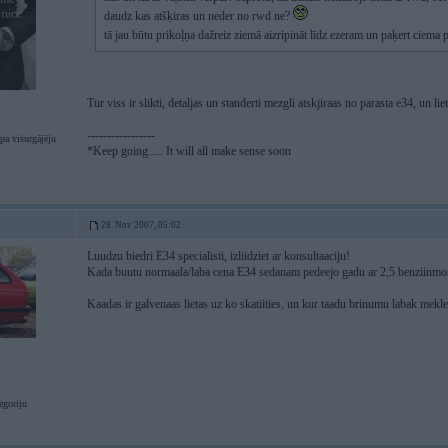
daudz kas atšķiras un neder no rwd ne?
tā jau būtu prikoļņa dažreiz ziemā aizripināt līdz ezeram un paķert ciem
Tur viss ir slikti, detaljas un standerti mezgli atskjiraas no parasta e34, un li
-----------------
pa visurgājēju
*Keep going..... It will all make sense soon
28. Nov 2007, 05:02
Luudzu biedri E34 specialisti, izliidziet ar konsultaaciju!
Kada buutu normaala/laba cena E34 sedanam pedeejo gadu ar 2,5 benziinmot
Kaadas ir galvenaas lietas uz ko skatiities, un kur taadu brinumu labak mekleet
goriju