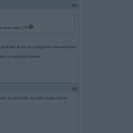
#43
 un pilnus nekaa 525i
i peerk liidz 3k eiro, un vieniigais kas man naaca prataa
rkt, uz mani skjiibi skatijaas...
#44
ērk, tik jāatrod tādu, kas atbilst manām vēlmēm.