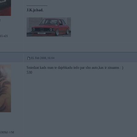
-----------------
J.K.jr.bad.
2
5 e21
05. Feb 2008, 16:04
Sniedzat kads man te dajebkadu info par sho auto,kas ir zinaams : )
530
530Xd ///M