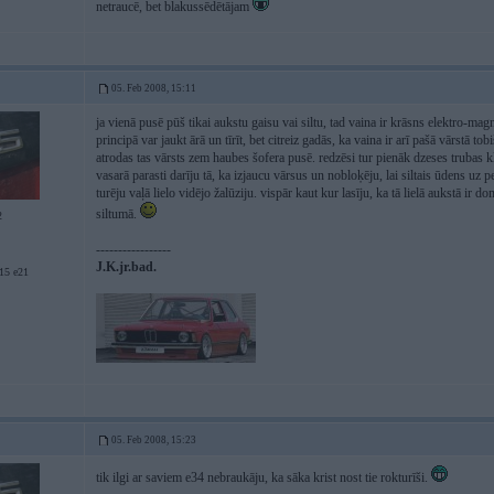
netraucē, bet blakussēdētājam
05. Feb 2008, 15:11
ja vienā pusē pūš tikai aukstu gaisu vai siltu, tad vaina ir krāsns elektro-magn
principā var jaukt ārā un tīrīt, bet citreiz gadās, ka vaina ir arī pašā vārstā to
atrodas tas vārsts zem haubes šofera pusē. redzēsi tur pienāk dzeses trubas kl
vasarā parasti darīju tā, ka izjaucu vārsus un nobloķēju, lai siltais ūdens uz 
turēju vaļā lielo vidējo žalūziju. vispār kaut kur lasīju, ka tā lielā aukstā ir d
siltumā.
2
-----------------
J.K.jr.bad.
5 e21
05. Feb 2008, 15:23
tik ilgi ar saviem e34 nebraukāju, ka sāka krist nost tie rokturīši.