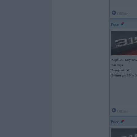
Offline
Puce
Kopš:
27. May 200
No:
Rīga
Ziņojumi:
6431
Braucu ar:
BMW 31
Offline
Puce