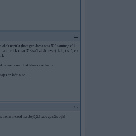
#45
20 labāk nepirkt (kaut gan darba auto 520 tourings e34
 man pietiek un ar 318 salīdzināt nevar). Lab, tas tā, cik
mi:
d motors varētu būt labākā kārtībā...)
tojas ar šādu auto.
#46
cu nekas nereizi nesabojājās! labs aparāts bija!