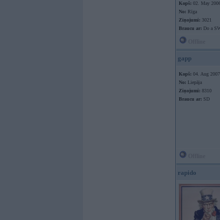
Kopš:
02. May 200
No:
Rīga
Ziņojumi:
3021
Braucu ar:
Do a SW
Offline
gapp
Kopš:
04. Aug 2007
No:
Liepāja
Ziņojumi:
8310
Braucu ar:
SD
Offline
rapido