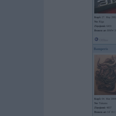
Kopš:
27. May 200
No:
Rīga
Ziņojumi:
6431
Braucu ar:
BMW 31
Offline
Bamperis
Kopš:
04. Mar 2004
No:
Tukums
Ziņojumi:
4837
Braucu ar:
14` f11 