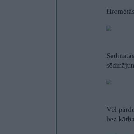
Hromētās 
Sēdinātā
sēdināju
Vēl pārdo
bez kārba