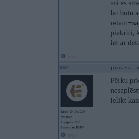
ari es sm
lai butu 
retam+sap
piekriti, 
iet ar de
Offline
8203
15. Dec 2014, 21:20
Pērku pri
nesaplēst
ielikt ka
Kopš:
10. Dec 2004
No:
Rīga
Ziņojumi:
992
Braucu ar:
BMW
Offline