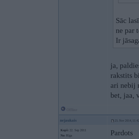
Sāc lasī
ne par 
Ir jāsag
ja, paldie
rakstits 
ari nebij
bet, jaa, 
Offline
nejaukais
25. Nov 2014, 11:4
Kopš:
22. Sep 2011
Pardots
No:
Rīga