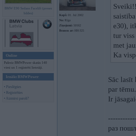
Sveiki!
BMW E90 Sedans Facelift (preses
bildes)
saistib
Kopš:
01. Jul 2002
No:
Rīga
e30), it
Ziņojumi:
50162
Braucu ar:
HH-325
tur viss
met jau
Ka visp
Online
Pašreiz BMWPower skatās 140
viesi un 1 reģistrēti lietotāji.
Ienākt BMWPower
Sāc lasīt
• Pieslēgties
par tēmu.
• Reģistrēties
Ir jāsaga
• Aizmirsi paroli?
-----------
раз пошл