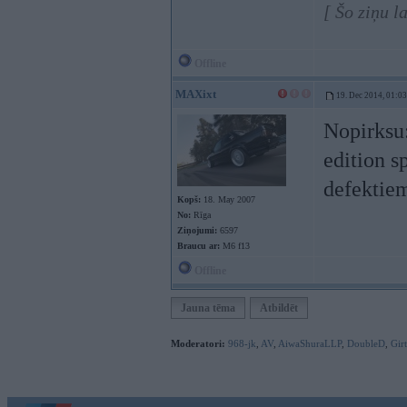
[ Šo ziņu l
Offline
MAXixt
19. Dec 2014, 01:03
Nopirksu:
edition s
defektiem
Kopš:
18. May 2007
No:
Rīga
Ziņojumi:
6597
Braucu ar:
M6 f13
Offline
Jauna tēma
Atbildēt
Moderatori:
968-jk
,
AV
,
AiwaShuraLLP
,
DoubleD
,
Gir