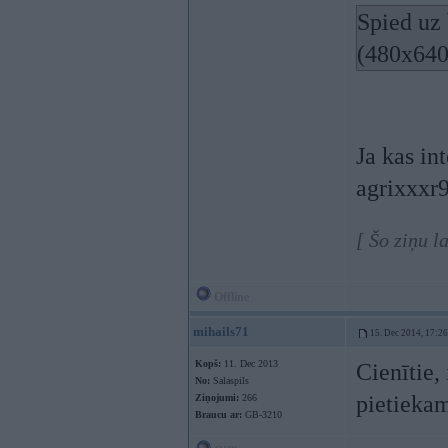
Spied uz 
(480x640
Ja kas in
agrixxxr
[ Šo ziņu 
Offline
mihails71
15. Dec 2014, 17:26
Kopš:
11. Dec 2013
Cienītie,
No:
Salaspils
pietiekam
Ziņojumi:
266
Braucu ar:
GB-3210