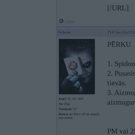
[/URL]
Offline
Gekons
28. Nov 2014, 23:3
PĒRKU
1. Spidom
2. Pusasi
tievās.
3. Aizmug
Kopš:
06. Oct 2008
aizmugur
No:
Rīga
Ziņojumi:
317
Braucu ar:
Bmw e30 un ampula
zem haubes.
PM vai 2