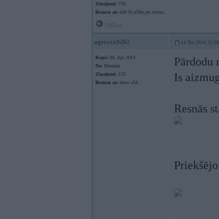
Ziņojumi:
756
Braucu ar:
e30 iS,e30is,un mitsu..
Offline
agrixxx9267
14. Dec 2014, 22:50
Kopš:
04. Apr 2014
Pārdodu 
No:
Rēzekne
Is aizmug
Ziņojumi:
123
Braucu ar:
bmw e34
Resnās st
Priekšējo