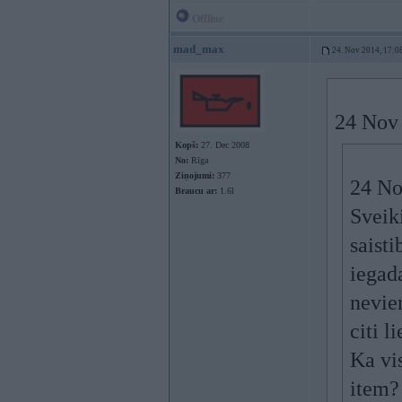
Offline
mad_max
24. Nov 2014, 17:0
24 Nov 
Kopš:
27. Dec 2008
No:
Rīga
Ziņojumi:
377
24 No
Braucu ar:
1.6l
Sveiki
saisti
iegada
nevien
citi l
Ka vis
item?