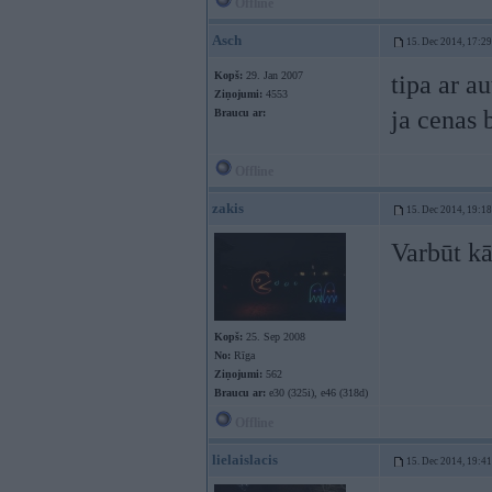
Offline
Asch
15. Dec 2014, 17:29
Kopš:
29. Jan 2007
tipa ar a
Ziņojumi:
4553
ja cenas 
Braucu ar:
Offline
zakis
15. Dec 2014, 19:18
Varbūt k
Kopš:
25. Sep 2008
No:
Rīga
Ziņojumi:
562
Braucu ar:
e30 (325i), e46 (318d)
Offline
lielaislacis
15. Dec 2014, 19:41