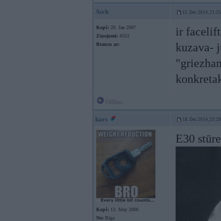
Asch
15. Dec 2014, 21:25
Kopš:
29. Jan 2007
ir faceli
Ziņojumi:
4553
kuzava- j
Braucu ar:
"griezham
konkreta
Offline
kars
18. Dec 2014, 23:29
E30 stūre
Kopš:
13. May 2006
No:
Rīga