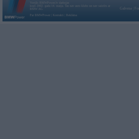
Vortāls BMWPower.lv darbojas
kopš 2002. gada 14. maija. Tas nav auto klubs un nav saistīts ar
Galvena
|
Fo
BMW AG.
Par BMWPower
|
Kontakti
|
Reklāma