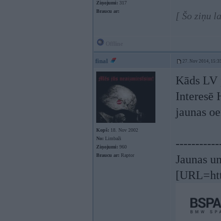
Ziņojumi:
317
Braucu ar:
[ Šo ziņu l
Offline
final
27. Nov 2014, 15:3
Kāds LV p
Interesē 
jaunas o
Kopš:
18. Nov 2002
No:
Limbaži
-----------
Ziņojumi:
960
Braucu ar:
Raptor
Jaunas u
[URL=http