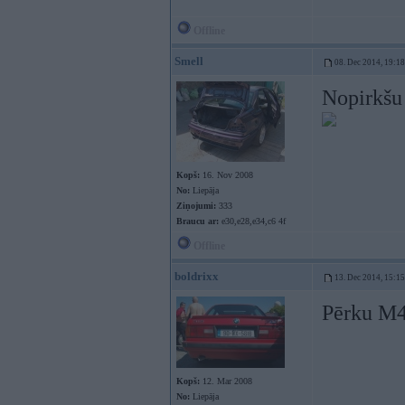
Offline
Smell
08. Dec 2014, 19:18
Nopirkšu 
Kopš:
16. Nov 2008
No:
Liepāja
Ziņojumi:
333
Braucu ar:
e30,e28,e34,c6 4f
Offline
boldrixx
13. Dec 2014, 15:15
Pērku M4
Kopš:
12. Mar 2008
No:
Liepāja