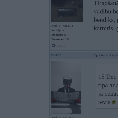
Tirgošan
vadibu bo
bendiks, 
Kopš:
14. Oct 2014
karteris.
No:
Jelgava
Ziņojumi:
25
Braucu ar:
E30
Offline
VD177
15. Dec 2014, 19:47
15 Dec 
tipa ar
ja cena
tevis
Kopš:
14. Feb 2013