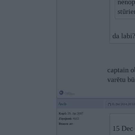
nenope
stūri
da labi
captain o
varētu b
Offline
Asch
15. Dec 2014, 20:53
Kopš:
29. Jan 2007
Ziņojumi:
4553
Braucu ar:
15 Dec 