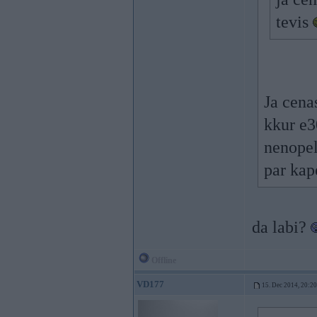
tevis
Ja cena
kkur e30
nenopel
par kap
da labi?
Offline
VD177
15. Dec 2014, 20:20