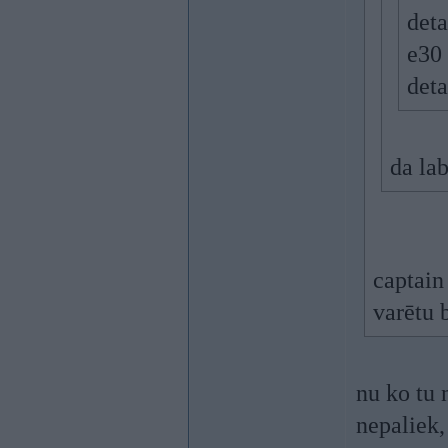
deta
e30 
det
da la
captain
varētu 
nu ko tu 
nepaliek,