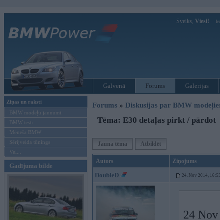
Sveiks,
Viesi!
Ie
Galvenā
Forums
Galerijas
Ziņas un raksti
Forums
»
Diskusijas par BMW modeļi
BMW modeļu jaunumi
Tēma: E30 detaļas pirkt / pārdot
BMW testi
Mēneša BMW
Sērijveida tūnings
Jauna tēma
Atbildēt
Vel...
Autors
Ziņojums
Gadījuma bilde
DoubleD
24. Nov 2014, 16:5
24 Nov 