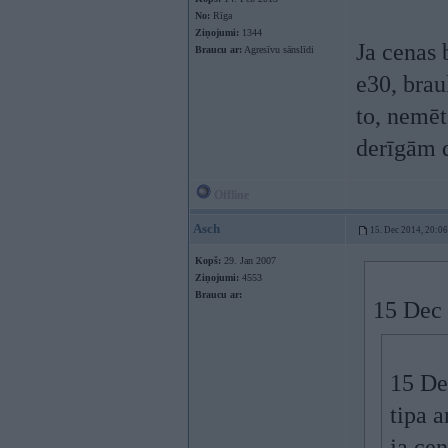
No:
Rīga
Ziņojumi:
1344
Ja cenas 
Braucu ar:
Agresīvu sānslīdi
e30, brau
to, nemēt
derīgām 
Offline
Asch
15. Dec 2014, 20:06
Kopš:
29. Jan 2007
Ziņojumi:
4553
Braucu ar:
15 Dec 
15 De
tipa 
ja ce