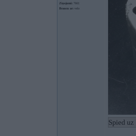
Ziņojumi:
7661
Braucu ar:
velo
Spied uz 