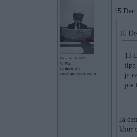
15 Dec 
15 De
15 D
Kopš:
14. Feb 2013
tipa
No:
Rīga
Ziņojumi:
1344
ja c
Braucu ar:
Agresīvu sānslīdi
pie 
Ja ce
kkur e