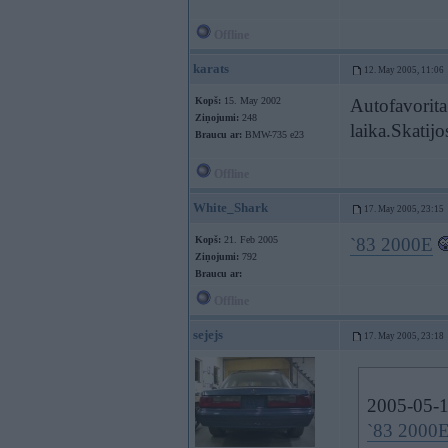
Offline
karats
12. May 2005, 11:06
Kopš:
15. May 2002
Autofavorita
Ziņojumi:
248
laika.Skatijo
Braucu ar:
BMW-735 e23
Offline
White_Shark
17. May 2005, 23:15
Kopš:
21. Feb 2005
`83 2000E
Ziņojumi:
792
Braucu ar:
Offline
sejejs
17. May 2005, 23:18
2005-05-1
`83 2000