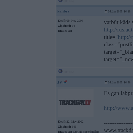
Offline
kalibrs
06. Jan 2005, 16:19
Kopš:
09. Nov 2004
varbūt kāds v
Ziņojumi:
54
http://rus.a
Braucu ar:
title="
http:/
class="postl
target="_bla
target="_ne
Offline
JV
06. Jan 2005, 16:56
Es gan labpr
http://www.a
----------------
Kopš:
22. May 2002
Ziņojumi:
649
www.trackda
Braucu ar:
E39 M5 superčārdžots