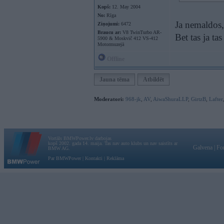
Kopš:
12. May 2004
No:
Rīga
Ja nemaldos,
Ziņojumi:
6472
Braucu ar:
V8 TwinTurbo AR-
Bet tas ja tas
5900 & Moskvič 412 VS-412
Motormuzejā
Offline
Jauna tēma
Atbildēt
Moderatori:
968-jk
,
AV
,
AiwaShuraLLP
,
GirtzB
,
Lafter
Vortāls BMWPower.lv darbojas
kopš 2002. gada 14. maija. Tas nav auto klubs un nav saistīts ar
Galvena
|
Fo
BMW AG.
Par BMWPower
|
Kontakti
|
Reklāma