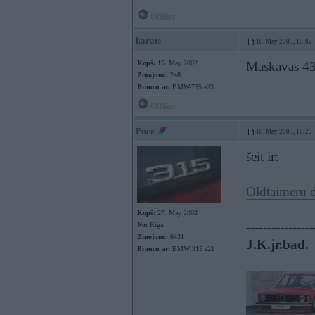
Offline
karats
10. May 2005, 16:02
Kopš:
15. May 2002
Maskavas 43
Ziņojumi:
248
Braucu ar:
BMW-735 e23
Offline
Puce
10. May 2005, 16:29
šeit ir:
Oldtaimeru d
Kopš:
27. May 2002
----------------
No:
Rīga
Ziņojumi:
6431
J.K.jr.bad.
Braucu ar:
BMW 315 e21