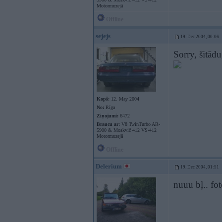
Motormuzejā
Offline
sejejs
19. Dec 2004, 00:06
Sorry, šitādu
Kopš:
12. May 2004
No:
Rīga
Ziņojumi:
6472
Braucu ar:
V8 TwinTurbo AR-
5900 & Moskvič 412 VS-412
Motormuzejā
Offline
Delerium
19. Dec 2004, 01:51
nuuu bļ.. fo