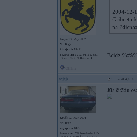
2004-12-1
Gribeetu k
pa 7dienaa
Kopš:
13. May 2002
No:
Rīga
Ziņojumi:
56481
Beidz %#$%
Braucu ar:
S212, 911TT, 951,
635csi, NSX, Tillotson t4
Offline
sejejs
19. Dec 2004, 00:05
Jūs šitādu es
Kopš:
12. May 2004
No:
Rīga
Ziņojumi:
6472
Braucu ar:
V8 TwinTurbo AR-
5900 & Moskvič 412 VS-412