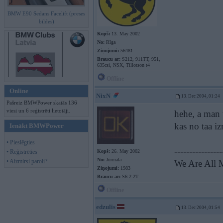
BMW E90 Sedans Facelift (preses
bildes)
Kopš:
13. May 2002
No:
Rīga
Ziņojumi:
56481
Braucu ar:
S212, 911TT, 951,
635csi, NSX, Tillotson t4
Offline
Online
NixN
13. Dec 2004, 01:24
Pašreiz BMWPower skatās 136
viesi un 6 reģistrēti lietotāji.
hehe, a man 
kas no taa iz
Ienākt BMWPower
• Pieslēgties
----------------
• Reģistrēties
Kopš:
26. May 2002
No:
Jūrmala
• Aizmirsi paroli?
We Are All M
Ziņojumi:
1983
Braucu ar:
S6 2.2T
Offline
edzulis
13. Dec 2004, 01:54