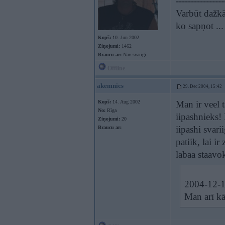
----------------
Varbūt dažkār
ko sapņot ...
Kopš:
10. Jun 2002
Ziņojumi:
1462
Braucu ar:
Nav svarīgi ...
Offline
akemnics
29. Dec 2004, 15:42
Kopš:
14. Aug 2002
Man ir veel 
No:
Rīga
iipashnieks! 
Ziņojumi:
20
iipashi svar
Braucu ar:
patiik, lai ir
labaa staavok
2004-12-19
Man arī kād