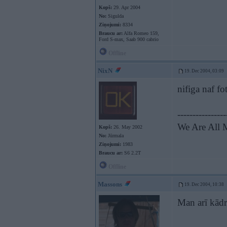
Kopš:
29. Apr 2004
No:
Sigulda
Ziņojumi:
8334
Braucu ar:
Alfa Romeo 159,
Ford S-max, Saab 900 cabrio
Offline
NixN
19. Dec 2004, 03:09
nifiga naf f
----------------
We Are All M
Kopš:
26. May 2002
No:
Jūrmala
Ziņojumi:
1983
Braucu ar:
S6 2.2T
Offline
Massons
19. Dec 2004, 10:38
Man arī kādre