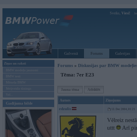
Sveiks,
Viesi!
Ie
Galvenā
Forums
Galerijas
Ziņas un raksti
Forums
»
Diskusijas par BMW modeļi
BMW modeļu jaunumi
Tēma: 7er E23
BMW testi
Mēneša BMW
Sērijveida tūnings
Jauna tēma
Atbildēt
Vel...
Autors
Ziņojums
Gadījuma bilde
edzulis
13. Dec 2004, 01:21
Vēlreiz nest
uttt
Arī pi