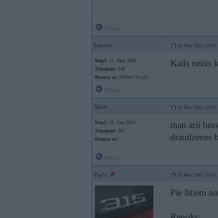
Offline
karats
10. May 2005, 14:00
Kopš:
15. May 2002
Kads nezin k
Ziņojumi:
248
Braucu ar:
BMW-735 e23
Offline
Matt
10. May 2005, 15:51
Kopš:
23. Sep 2003
man arii bmw
Ziņojumi:
381
draudzenes b
Braucu ar:
Offline
Puce
10. May 2005, 16:01
Pie šitiem n
Renoks: