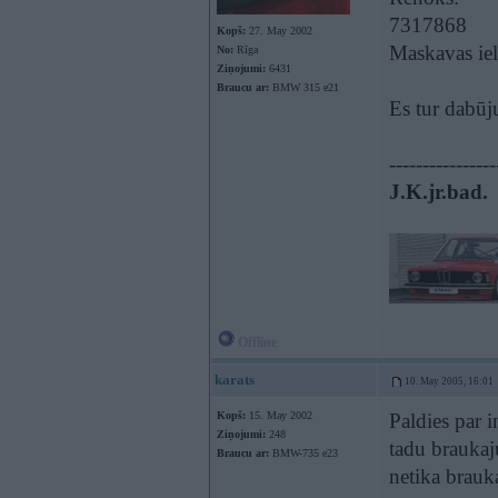
7317868
Kopš:
27. May 2002
Maskavas iel
No:
Rīga
Ziņojumi:
6431
Braucu ar:
BMW 315 e21
Es tur dabūj
----------------
J.K.jr.bad.
Offline
karats
10. May 2005, 16:01
Kopš:
15. May 2002
Paldies par 
Ziņojumi:
248
tadu braukaj
Braucu ar:
BMW-735 e23
netika brauka