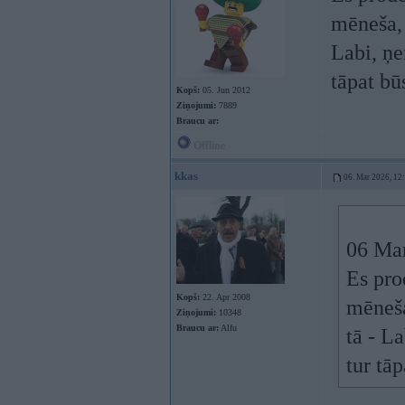
mēneša, 
Labi, ņe
tāpat bū
Kopš:
05. Jun 2012
Ziņojumi:
7889
Braucu ar:
Offline
kkas
06. Mar 2026, 12
06 Ma
Es pro
Kopš:
22. Apr 2008
mēneša
Ziņojumi:
10348
Braucu ar:
Alfu
tā - L
tur tāp