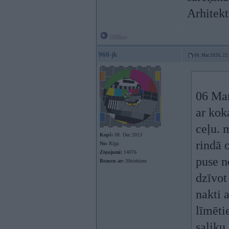
Arhitekt
Offline
968-jk
06. Mar 2026, 22
06 Ma
ar kok
ceļu. 
Kopš:
08. Dec 2013
rindā 
No:
Rīga
Ziņojumi:
14076
puse no
Braucu ar:
30niekiem
dzīvot
nakti 
līmēti
saliku 