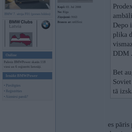
Prodex
Kopš:
03. Jul 2008
No:
Rīga
ambāli
BMW 7. sērija F01 (preses bildes)
Ziņojumi:
9163
Braucu ar:
m635csi
Depo i
plika 
vismaz
DDM . 
Online
Pašreiz BMWPower skatās 118
viesi un 6 reģistrēti lietotāji.
Bet au
Ienākt BMWPower
Soviet
• Pieslēgties
tā izs
• Reģistrēties
• Aizmirsi paroli?
es pāris