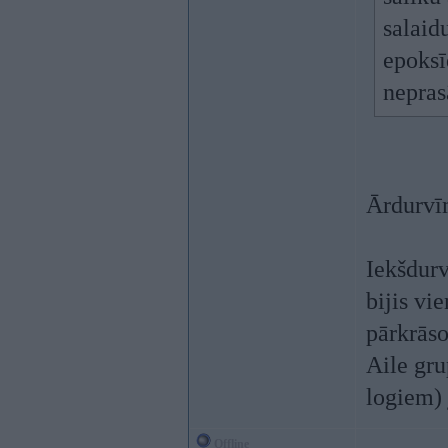
salaid
epoksī
nepras
Ārdurvīm
Iekšdurv
bijis vi
pārkrāso
Aile gru
logiem) 
Offline