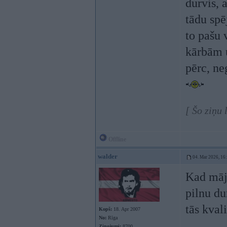
durvis, 
tādu spē
to pašu 
kārbām u
pērc, ne
[ Šo ziņu
Offline
walder
04. Mar 2026, 16
Kad māja
pilnu du
tās kval
Kopš:
18. Apr 2007
No:
Rīga
Ziņojumi:
8700