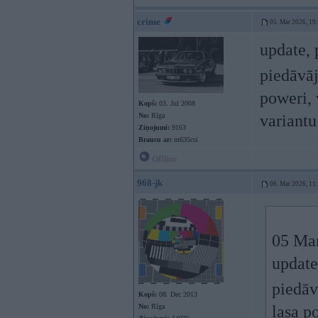
crime
05. Mar 2026, 19
update, 
piedāvā
poweri, 
Kopš:
03. Jul 2008
No:
Rīga
variant
Ziņojumi:
9163
Braucu ar:
m635csi
Offline
968-jk
06. Mar 2026, 11
05 Ma
update
piedā
Kopš:
08. Dec 2013
No:
Rīga
lasa p