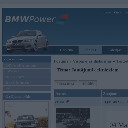
Sveiks,
Viesi!
Ie
Galvenā
Forums
Galerijas
Ziņas un raksti
Forums
»
Vispārējās diskusijas
»
Tērzē
BMW modeļu jaunumi
Tēma: Jautājumi celtniekiem
BMW testi
Mēneša BMW
Sērijveida tūnings
Jauna tēma
Atbildēt
Vel...
Autors
Ziņojums
Gadījuma bilde
crime
04. Mar 2026, 16
04 Ma