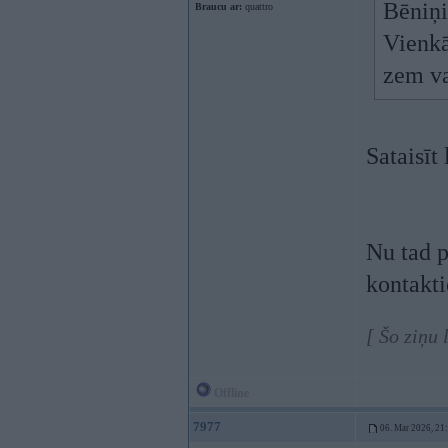
Bēniņi
Braucu ar:
quattro
Vienkā
zem va
Sataisīt
Nu tad p
kontakti
[ Šo ziņu
Offline
7977
06. Mar 2026, 21