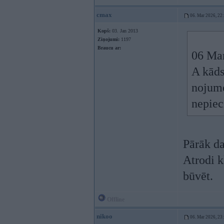
cmax
06. Mar 2026, 22
Kopš:
03. Jan 2013
Ziņojumi:
1197
Braucu ar:
06 Ma
A kāds
nojume
nepiec
Pārāk da
Atrodi k
būvēt.
Offline
nikoo
06. Mar 2026, 23