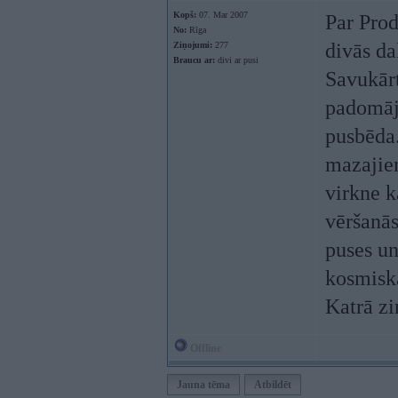
Kopš:
07. Mar 2007
Par Prod
No:
Rīga
divās da
Ziņojumi:
277
Braucu ar:
divi ar pusi
Savukārt
padomāji
pusbēda.
mazajiem
virkne k
vēršanās
puses un
kosmiska
Katrā zi
Offline
Jauna tēma
Atbildēt