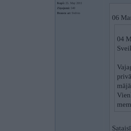
Kopš:
25. May 2011
Ziņojumi:
540
Braucu ar:
Stelvio
06 Ma
04 M
Svei
Vajag
priv
mājā
Vienk
memb
Sataisī