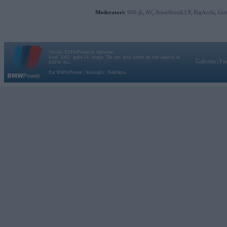
Moderatori:
968-jk
,
AV
,
AiwaShuraLLP
,
BigArchi
,
Gir
Vortāls BMWPower.lv darbojas
kopš 2002. gada 14. maija. Tas nav auto klubs un nav saistīts ar
Galvena
|
Fo
BMW AG.
Par BMWPower
|
Kontakti
|
Reklāma