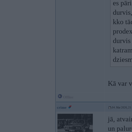
es pār
durvis
kko tā
prodex
durvis
katram
dzies
Kā var v
Offline
crime
04. Mar 2026, 21
jā, atva
un palur