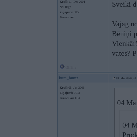
Kopš:
11. Dec 2004
Sveiki d
No:
Rīga
Ziņojumi:
3956
Braucu ar:
Vajag no
Bēniņi p
Vienkārš
vates? P
Offline
bum_bumz
04. Mar 2026, 20
Kopš:
05. Jan 2006
Ziņojumi:
7631
Braucu ar:
E34
04 Ma
04 M
Prod