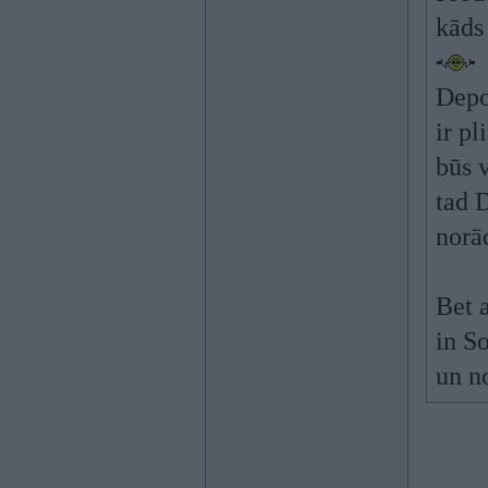
kāds 
Depo
ir pl
būs 
tad D
norād
Bet 
in S
un n