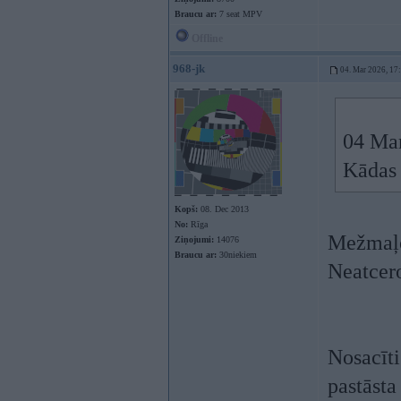
Braucu ar:
7 seat MPV
Offline
968-jk
04. Mar 2026, 17
04 Mar
Kādas
Kopš:
08. Dec 2013
No:
Rīga
Mežmaļos
Ziņojumi:
14076
Braucu ar:
30niekiem
Neatcero
Nosacīt
pastāsta