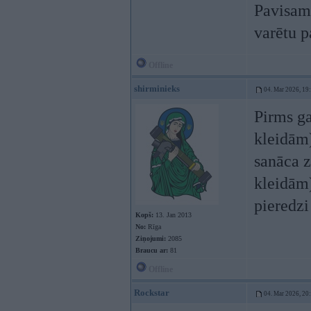
Pavisam 
varētu p
Offline
shirminieks
04. Mar 2026, 19
Pirms g
kleidām
sanāca 
kleidām)
pieredzi
Kopš:
13. Jan 2013
No:
Rīga
Ziņojumi:
2085
Braucu ar:
81
Offline
Rockstar
04. Mar 2026, 20