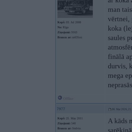
ar koka 
man tais
vērtnei,
Kopš:
03. Jul 2008
koka (le
No:
Rīga
Ziņojumi:
9163
saules pu
Braucu ar:
m635csi
atmosfēr
finālā a
durvis, 
mega epo
neprasās
Offline
7977
06. Mar 2026, 21
Kopš:
25. May 2011
A kāds n
Ziņojumi:
540
sarēķin
Braucu ar:
Stelvio