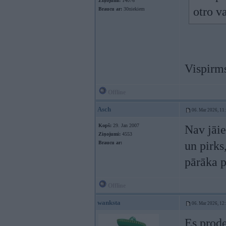
Ziņojumi:
14076
otro v
Braucu ar:
30niekiem
Vispirms
Offline
Asch
06. Mar 2026, 11
Kopš:
29. Jan 2007
Nav jāie
Ziņojumi:
4553
un pirks
Braucu ar:
pārāka p
Offline
wanksta
06. Mar 2026, 12
Es prode