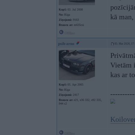
pozīcij
Kopš:
03. Jul 2008
No:
Rīga
kā man,
Ziņojumi:
9163
Braucu ar:
m635csi
Offline
psih-arno
05. Mar 2026, 17
Privātmā
Vietām i
kas ar t
Kopš:
05. Apr 2005
No:
Rīga
----------
Ziņojumi:
2417
Braucu ar:
e21, e36 332, e92 335,
944 s2
Koilover
Offline