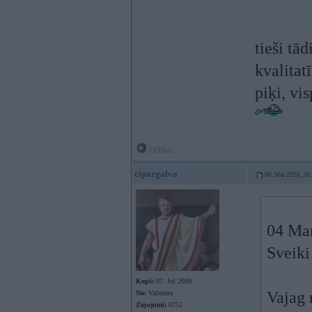
tieši tād
kvalitat
piķi, vi
Offline
cipargalva
06. Mar 2026, 20
04 Ma
Sveiki
Kopš:
07. Jul 2009
Vajag 
No:
Valmiera
Ziņojumi:
6752