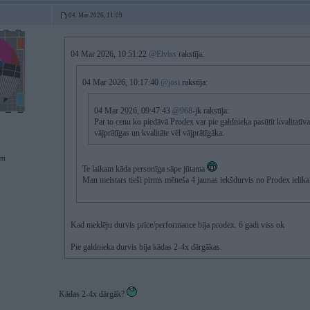
04. Mar 2026, 11:09
04 Mar 2026, 10:51:22
@Elviss
rakstīja:
04 Mar 2026, 10:17:40
@josi
rakstīja:
04 Mar 2026, 09:47:43
@968
-jk rakstīja:
Par to cenu ko piedāvā Prodex var pie galdnieka pasūtīt kvalitatīv
vājprātīgas un kvalitāte vēl vājprātīgāka.
em
Te laikam kāda personīga sāpe jūtama
Man meistars tieši pirms mēneša 4 jaunas iekšdurvis no Prodex ielika, 
Kad meklēju durvis price/performance bija prodex. 6 gadi viss ok
Pie galdnieka durvis bija kādas 2-4x dārgākas.
Kādas 2-4x dārgāk?