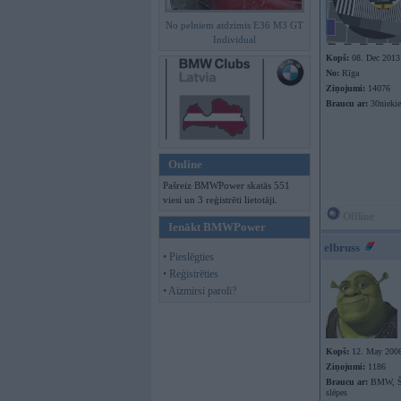
No pelniem atdzimis E36 M3 GT
Individual
Kopš:
08. Dec 2013
No:
Rīga
Ziņojumi:
14076
Braucu ar:
30nieki
Online
Pašreiz BMWPower skatās 551
viesi un 3 reģistrēti lietotāji.
Offline
Ienākt BMWPower
elbruss
• Pieslēgties
• Reģistrēties
• Aizmirsi paroli?
Kopš:
12. May 200
Ziņojumi:
1186
Braucu ar:
BMW, Šk
slēpes