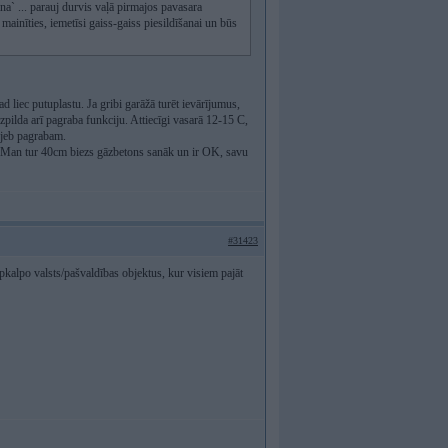
ana` ... parauj durvis vaļā pirmajos pavasara
ainīties, iemetīsi gaiss-gaiss piesildīšanai un būs
d liec putuplastu. Ja gribi garāžā turēt ievārījumus,
 izpilda arī pagraba funkciju. Attiecīgi vasarā 12-15 C,
 jeb pagrabam.
s. Man tur 40cm biezs gāzbetons sanāk un ir OK, savu
#31423
apkalpo valsts/pašvaldības objektus, kur visiem pajāt