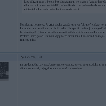
Liec obligāti, man ir betons bez siltinājuma un vēl maijā ir `gridas dzesēš
siltumos, mitra momentāni dēļ kondensēšanās ... ar gadiem daudz kas var m
mājīga telpa kur padarboties kaut pavasarī-rudenī ...
Nu atkarīgs no mērķa. Ja gribi siltāku garāžu kurā var "skrūvēt" viskaut ko, ta
kartupeļus, utt., saldētavu, tad labāk neliec. Es speciāli neliku, jo man garāža
bet ziemā ap 8 C, kas ir normāla temperatūra tādam pieliekamajam kambarim
Protams, starp garāžu un māju vajag biezo sienu, lai siltums nezūd no māja
funkciju pilda.
04. Mar 2026, 11:06
nu prodex točna nav price/performance variants. tur var pirkt produkciju, ja 
cik un kas maksā, vajag durvis un termiņš ir vakardiena.