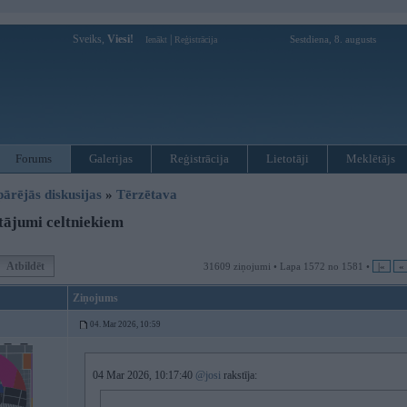
Sveiks,
Viesi!
|
Sestdiena, 8. augusts
Ienākt
Reģistrācija
Forums
Galerijas
Reģistrācija
Lietotāji
Meklētājs
pārējās diskusijas
»
Tērzētava
ājumi celtniekiem
Atbildēt
31609 ziņojumi • Lapa 1572 no 1581 •
|«
«
Ziņojums
04. Mar 2026, 10:59
04 Mar 2026, 10:17:40
@josi
rakstīja: