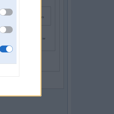
atīvas durvis ar visu montāžu. Prodex
ika, ne vārda neiebilda ne par cenu ne