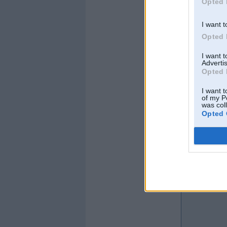
Opted 
I want t
Kopš:
02. May 200
Opted 
Ziņojumi:
22946
Braucu ar:
VAZ 210
I want 
Advertis
Opted 
I want t
of my P
was col
Opted 