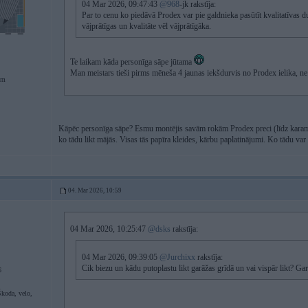
04 Mar 2026, 09:47:43
@968
-jk rakstīja:
Par to cenu ko piedāvā Prodex var pie galdnieka pasūtīt kvalitatīvas d
vājprātīgas un kvalitāte vēl vājprātīgāka.
Te laikam kāda personīga sāpe jūtama
Man meistars tieši pirms mēneša 4 jaunas iekšdurvis no Prodex ielika, ne v
em
Kāpēc personīga sāpe? Esmu montējis savām rokām Prodex preci (līdz karam t
ko tādu likt mājās. Visas tās papīra kleides, kārbu paplatinājumi. Ko tādu var l
04. Mar 2026, 10:59
04 Mar 2026, 10:25:47
@dsks
rakstīja:
04 Mar 2026, 09:39:05
@Jurchixx
rakstīja:
Cik biezu un kādu putoplastu likt garāžas grīdā un vai vispār likt? G
6
oda, velo,