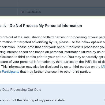
04. Mar 2026, 11:12
04 Mar 2026, 11:06:54
@crime
rakstīja:
.lv -
Do Not Process My Personal Information
nu prodex točna nav price/performance variants. tur var pirkt produkciju,
pajāt cik un kas maksā, vajag durvis un termiņš ir vakardiena.
to opt-out of the sale, sharing to third parties, or processing of your per
formation for targeted advertising by us, please use the below opt-out s
Tikai neviens nezin kapēc nesaka, kur tad ir tas price/performance variants, 
r selection. Please note that after your opt-out request is processed y
2
eing interest-based ads based on personal information utilized by us or
disclosed to third parties prior to your opt-out. You may separately opt-
losure of your personal information by third parties on the IAB’s list of
. This information may also be disclosed by us to third parties on the
IA
Participants
that may further disclose it to other third parties.
04. Mar 2026, 11:13
04 Mar 2026, 11:09:35
@968
-jk rakstīja:
l Data Processing Opt Outs
04 Mar 2026, 10:51:22
@Elviss
rakstīja:
o opt-out of the Sharing of my personal data.