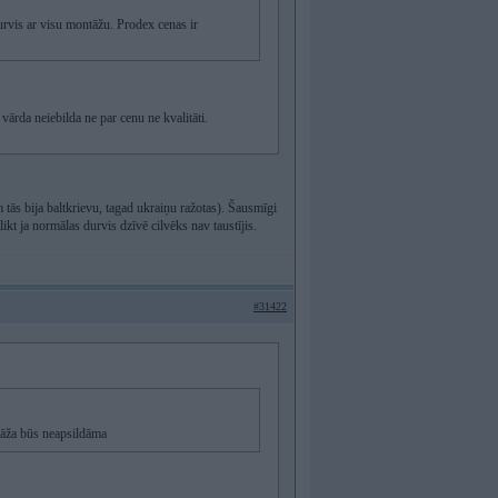
urvis ar visu montāžu. Prodex cenas ir
ārda neiebilda ne par cenu ne kvalitāti.
ās bija baltkrievu, tagad ukraiņu ražotas). Šausmīgi
ikt ja normālas durvis dzīvē cilvēks nav taustījis.
#31422
arāža būs neapsildāma