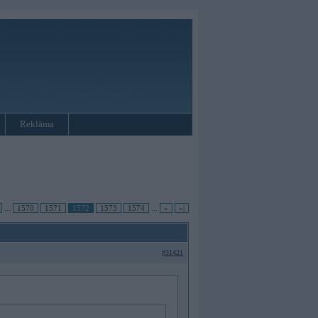
Reklāma
...
1570
1571
1572
1573
1574
...
»
»|
#31421