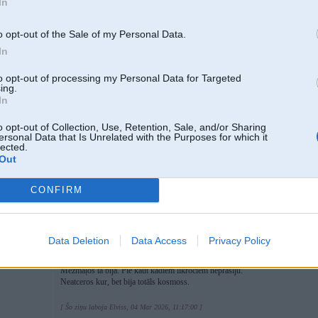
In
04 Mar 2026, 10:17:40
@josi
rakstīja:
o opt-out of the Sale of my Personal Data.
04 Mar 2026, 09:47:43
@968
-jk rakstīja:
6
Par to cenu ko piedāvā Prodex var pie galdnieka pasūtīt kvalit
In
cenas ir vājprātīgas un kvalitāte vēl vājprātīgāka.
1 80'
to opt-out of processing my Personal Data for Targeted
ing.
Te laikam kāda personīga sāpe jūtama
In
Man meistars tieši pirms mēneša 4 jaunas iekšdurvis no Prodex iel
kvalitāti.
o opt-out of Collection, Use, Retention, Sale, and/or Sharing
ersonal Data that Is Unrelated with the Purposes for which it
lected.
Out
Kad meklēju durvis price/performance bija prodex. 6 gadi viss ok
Pie galdnieka durvis bija kādas 2-4x dārgākas.
CONFIRM
Kādas 2-4x dārgāk?
Data Deletion
Data Access
Privacy Policy
Mežmaļos tā bija. Pie kaut kādiem līkročiem neprasīju.
Neatceros kur, bet bija totāls kosmoss.
[ Šo ziņu laboja Elviss, 04 Mar 2026, 11:17:00 ]