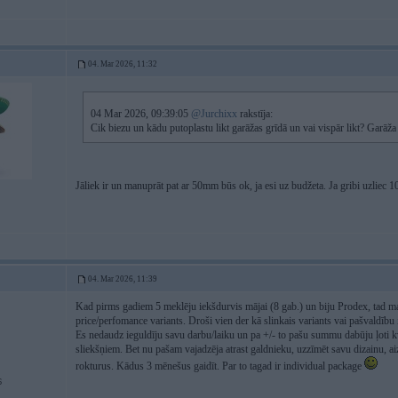
04. Mar 2026, 11:32
04 Mar 2026, 09:39:05
@Jurchixx
rakstīja:
Cik biezu un kādu putoplastu likt garāžas grīdā un vai vispār likt? Garāž
Jāliek ir un manuprāt pat ar 50mm būs ok, ja esi uz budžeta. Ja gribi uzliec 1
04. Mar 2026, 11:39
Kad pirms gadiem 5 meklēju iekšdurvis mājai (8 gab.) un biju Prodex, tad man 
price/perfomance variants. Droši vien der kā slinkais variants vai pašvaldību 
Es nedaudz ieguldīju savu darbu/laiku un pa +/- to pašu summu dabūju ļoti kv
sliekšņiem. Bet nu pašam vajadzēja atrast galdnieku, uzzīmēt savu dizainu, ai
rokturus. Kādus 3 mēnešus gaidīt. Par to tagad ir individual package
6