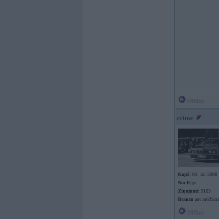
Offline
crime
Kopš:
03. Jul 2008
No:
Rīga
Ziņojumi:
9163
Braucu ar:
m635csi
Offline