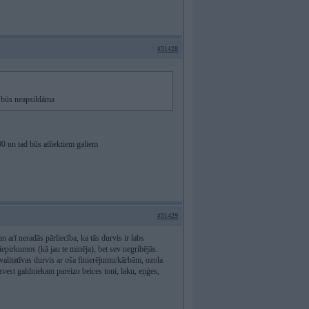
#31428
a būs neapsildāma
00 un tad būs atliektiem galiem
#31429
arī neradās pārliecība, ka tās durvis ir labs
iepirkumos (kā jau te minēja), bet sev negribējās.
alitatīvas durvis ar oša finierējumu/kārbām, ozola
zvest galdniekam pareizo beices toni, laku, eņģes,