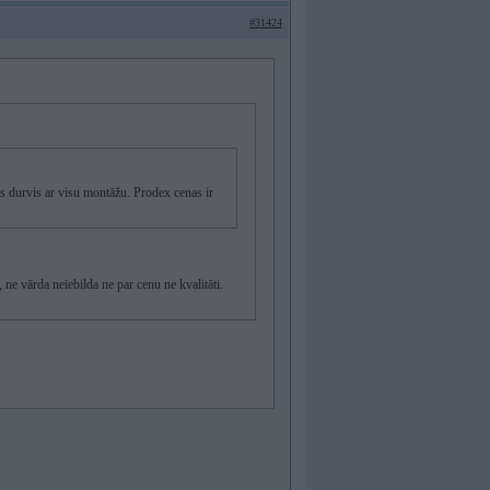
#31424
as durvis ar visu montāžu. Prodex cenas ir
ne vārda neiebilda ne par cenu ne kvalitāti.