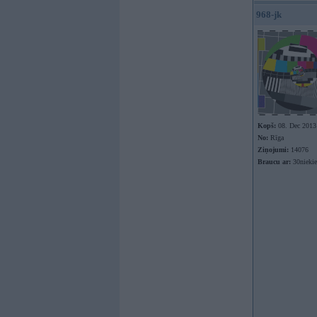
968-jk
Kopš:
08. Dec 2013
No:
Rīga
Ziņojumi:
14076
Braucu ar:
30nieki