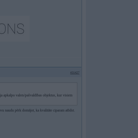
#31427
 ja apkalpo valsts/pašvaldības objektus, kur visiem
savu naudu pērk domājot, ka kvalitāte ciparam atbilst.