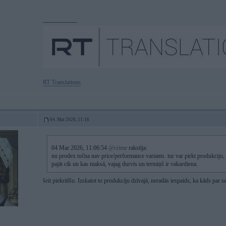
-----------------
RT Translations
04. Mar 2026, 11:16
04 Mar 2026, 11:06:54
@crime
rakstīja:
nu prodex točna nav price/performance variants. tur var pirkt produkciju,
pajāt cik un kas maksā, vajag durvis un termiņš ir vakardiena.
šeit piekritīšu. Izskatot to produkciju dzīvajā, neradās iespaids, ka kāds par 