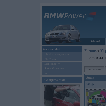
Galvenā
Ziņas un raksti
Forums
»
Vis
BMW modeļu jaunumi
Tēma: Jaut
BMW testi
Mēneša BMW
Sērijveida tūnings
Jauna tēma
Vel...
Autors
Gadījuma bilde
968-jk