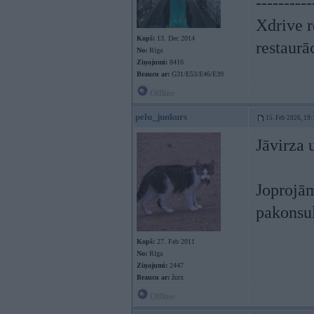
----------
Xdrive r
Kopš:
13. Dec 2014
restaurā
No:
Rīga
Ziņojumi:
8416
Braucu ar:
G31/E53/E46/E39
Offline
pelu_junkurs
15. Feb 2026, 19:
Jāvirza 
Joprojā
pakonsul
Kopš:
27. Feb 2011
No:
Rīga
Ziņojumi:
2447
Braucu ar:
žurx
Offline