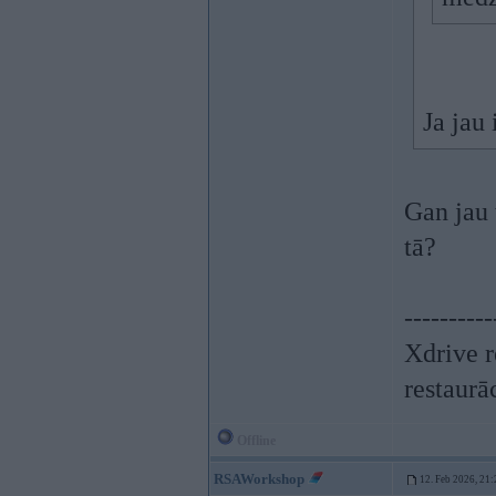
Ja jau
Gan jau 
tā?
----------
Xdrive r
restaurā
Offline
RSAWorkshop
12. Feb 2026, 21: