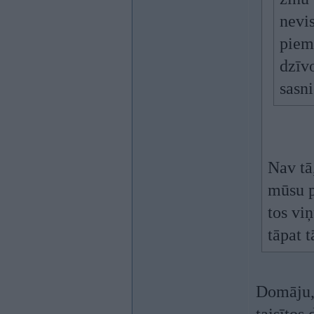
nevis
pieme
dzīvo
sasni
Nav tā,
mūsu p
tos vi
tāpat t
Domāju, 