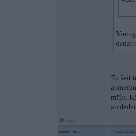
Vienīg
dedzin
Tu šeit 
apmetumu
mālu. Kā
aizdedz
Offline
janeks7
12. Feb 2026, 20: