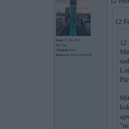
12 Feb
12 F
Kopš:
13. Dec 2014
12 
No:
Rīga
Māl
Ziņojumi:
8416
Braucu ar:
G31/E53/E46/E39
sad
Lat
Pār
Mit
kok
aps
"mi