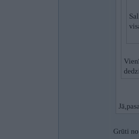
Sal
vis
Vien
dedz
Jā,pas
Grūti no