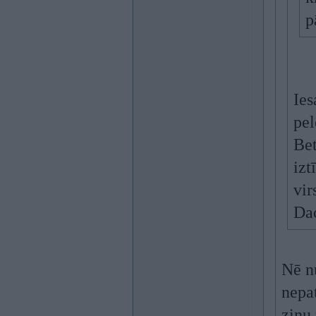
p
Ies
pel
Bet
izt
vir
Da
Nē nu
nepa
zinu 