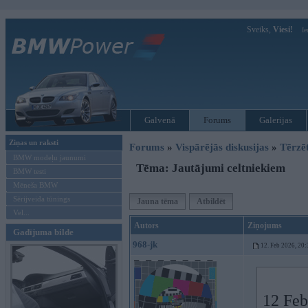
Sveiks,
Viesi!
Ie
Galvenā
Forums
Galerijas
Ziņas un raksti
Forums
»
Vispārējās diskusijas
»
Tērzē
BMW modeļu jaunumi
Tēma: Jautājumi celtniekiem
BMW testi
Mēneša BMW
Sērijveida tūnings
Jauna tēma
Atbildēt
Vel...
Autors
Ziņojums
Gadījuma bilde
968-jk
12. Feb 2026, 20:
12 Feb