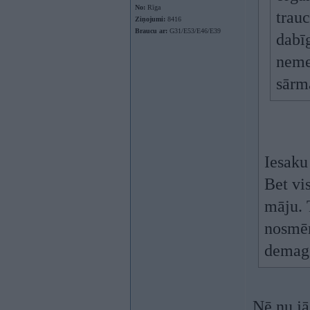
No:
Rīga
trauc
Ziņojumi:
8416
Braucu ar:
G31/E53/E46/E39
dabī
neme
sārm
Iesaku 
Bet vi
māju. 
nosmēr
demago
Nē nu jā