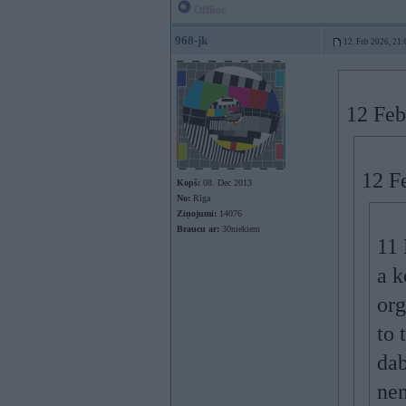
Offline
968-jk
12. Feb 2026, 21:
12 Feb
12 F
Kopš:
08. Dec 2013
No:
Rīga
Ziņojumi:
14076
Braucu ar:
30niekiem
11 
a k
org
to 
dab
nem