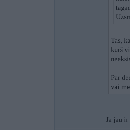
taga
Uzsm
Tas, k
kurš vi
neeksi
Par de
vai mē
Ja jau i