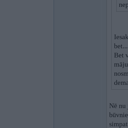
nep
Iesak
bet...
Bet v
māju
nosm
dema
Nē nu 
būvnie
simpati