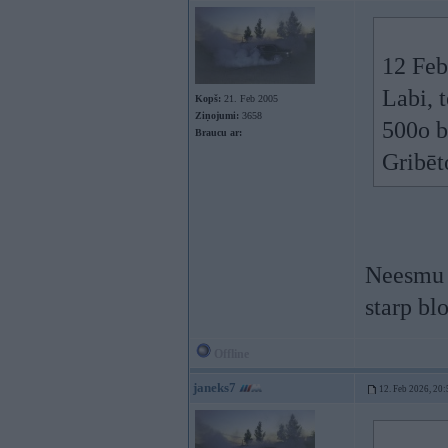
12 Feb
Labi, 
Kopš:
21. Feb 2005
Ziņojumi:
3658
500o b
Braucu ar:
Gribēt
Neesmu b
starp blo
Offline
janeks7
12. Feb 2026, 20: