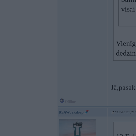
visai
Vienīg
dedzin
Jā,pasak
Offline
RSAWorkshop
12. Feb 2026, 20: