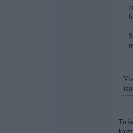
a
l
S
m
Vie
izņ
Tu še
kars