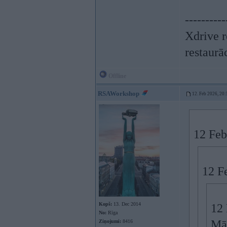
----------
Xdrive r
restaurā
Offline
RSAWorkshop
12. Feb 2026, 20:
12 Feb
12 F
Kopš:
13. Dec 2014
12 
No:
Rīga
Māl
Ziņojumi:
8416