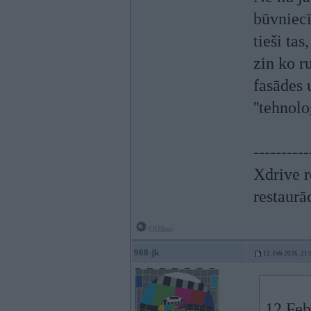
būvniec
tieši tas
zin ko r
fasādes 
''tehnol
----------
Xdrive r
restaurā
Offline
968-jk
12. Feb 2026, 21:
12 Feb