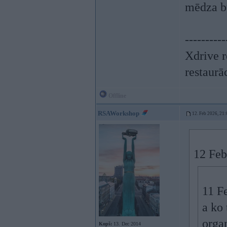
mēdza bū
----------
Xdrive r
restaurā
Offline
RSAWorkshop
12. Feb 2026, 21:
12 Feb
11 F
a ko 
organ
Kopš:
13. Dec 2014