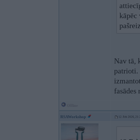
attiecī
kāpēc 
pašreiz
Nav tā, 
patrioti
izmantot
fasādes 
Offline
RSAWorkshop
12. Feb 2026, 21: