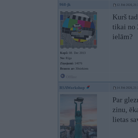
968-jk
12. Feb 2026, 21:
Kurš tad
tikai no
ielām?
Kopš:
08. Dec 2013
No:
Rīga
Ziņojumi:
14076
Braucu ar:
30niekiem
Offline
RSAWorkshop
14. Feb 2026, 21:
Par glez
zinu, ēk
lietas s