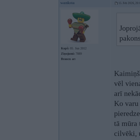
wanksta
15. Feb 2026, 20:
Joproj
pakons
Kopš:
05. Jun 2012
Ziņojumi:
7889
Braucu ar:
Kaimiņš 
vēl vien
arī nekā
Ko varu 
pieredze
tā mūra 
cilvēki, 