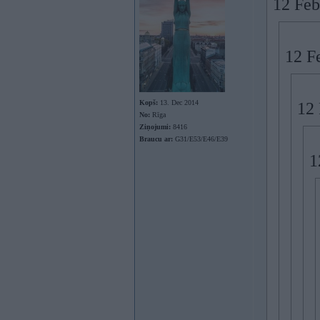
12 Feb
12 F
Kopš:
13. Dec 2014
12 
No:
Rīga
Ziņojumi:
8416
Braucu ar:
G31/E53/E46/E39
1