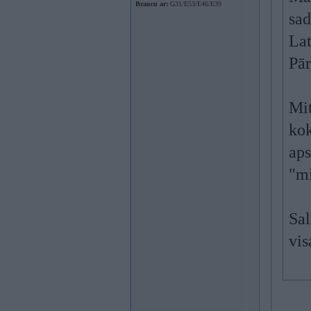
Braucu ar:
G31/E53/E46/E39
sad
Lat
Pār
Mit
kok
aps
"mi
Sal
vis