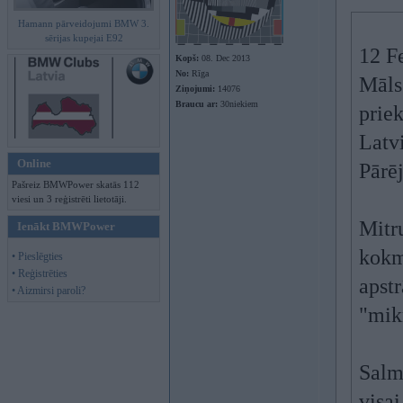
Hamann pārveidojumi BMW 3.
sērijas kupejai E92
12 F
Kopš:
08. Dec 2013
No:
Rīga
Māls 
Ziņojumi:
14076
Braucu ar:
30niekiem
prie
Latvi
Online
Pārēj
Pašreiz BMWPower skatās 112
viesi un 3 reģistrēti lietotāji.
Mitru
Ienākt BMWPower
kokma
• Pieslēgties
• Reģistrēties
apstr
• Aizmirsi paroli?
"mikr
Salm
visai