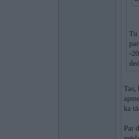
Tu 
par
-20
ded
Tas, 
apmet
ka tā
Par d
mēdz