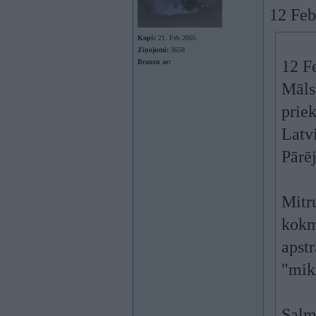
12 Feb
Kopš:
21. Feb 2005
Ziņojumi:
3658
12 F
Braucu ar:
Māls 
prie
Latvi
Pārēj
Mitru
kokma
apstr
"mikr
Salm