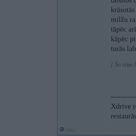
taisītos 
krāsotās
milžu ra
tāpēc ar
kāpēc p
turās la
[ Šo ziņu
----------
Xdrive r
restaurā
Offline