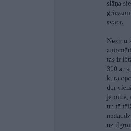
slāņa si
griezumi
svara.
Nezinu k
automāti
tas ir l
300 ar s
kura opc
der vien
jāmūrē, 
un tā tāl
nedaudz 
uz ilgmū