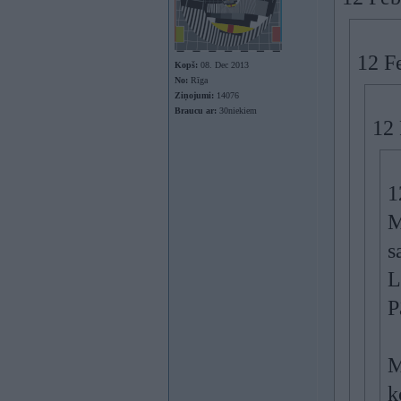
12 F
Kopš:
08. Dec 2013
No:
Rīga
Ziņojumi:
14076
Braucu ar:
30niekiem
12 
1
M
s
L
P
M
k