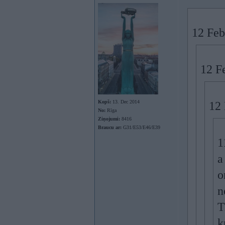
12 Feb
12 F
Kopš:
13. Dec 2014
12 
No:
Rīga
Ziņojumi:
8416
Braucu ar:
G31/E53/E46/E39
1
a
o
n
T
k