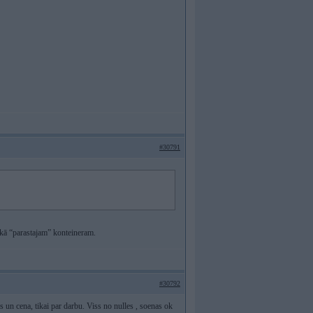
#30791
s kā “parastajam” konteineram.
#30792
s un cena, tikai par darbu. Viss no nulles , soenas ok