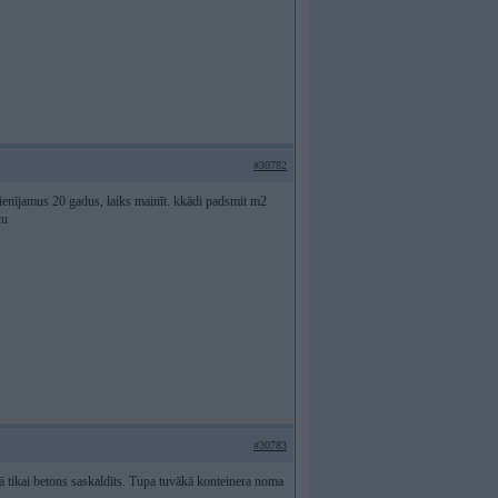
#30782
ienījamus 20 gadus, laiks mainīt. kkādi padsmit m2
tu
#30783
 tikai betons saskaldīts. Tupa tuvākā konteinera noma