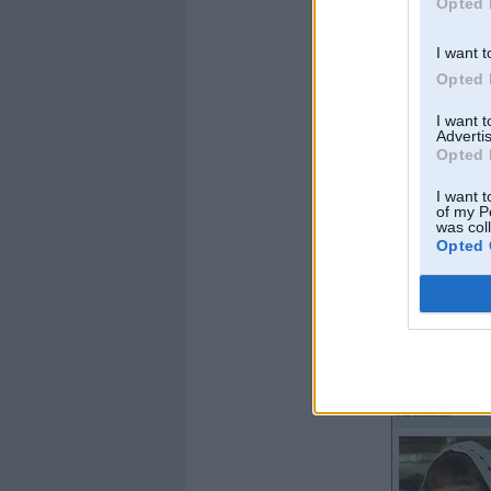
Opted 
Braucu ar:
Offline
I want t
Blackadder
Opted 
I want 
Advertis
Opted 
I want t
of my P
was col
Opted 
Kopš:
15. May 200
No:
Aizkraukle
Ziņojumi:
2175
Braucu ar:
Jaguar X
XC90 Mk1 D5
Offline
Arsm3ns