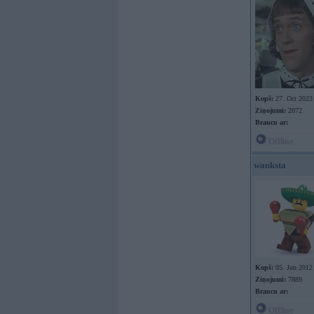
Kopš:
27. Oct 2023
Ziņojumi:
2072
Braucu ar:
Offline
wanksta
Kopš:
05. Jun 2012
Ziņojumi:
7889
Braucu ar:
Offline