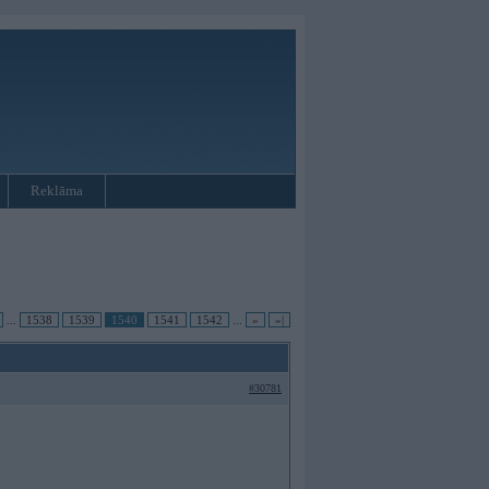
Reklāma
...
1538
1539
1540
1541
1542
...
»
»|
#30781