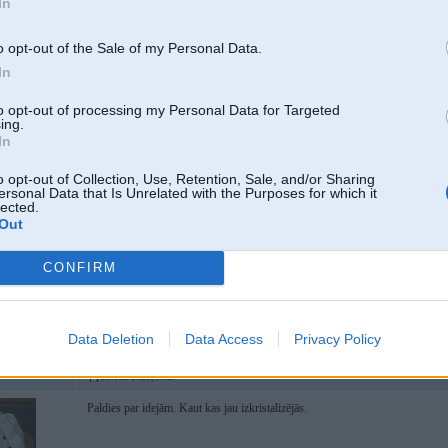
In
o opt-out of the Sale of my Personal Data.
In
25. Jun 2025, 16:10
to opt-out of processing my Personal Data for Targeted
ing.
25 Jun 2025, 12:11:58
@Arsm3ns
rakstīja:
In
Kas ir ekonomiski izdevīgākais veids kā atbrīvoties no būvgružiem? Pārsv
konteinera noma ar izvešanu?
o opt-out of Collection, Use, Retention, Sale, and/or Sharing
ersonal Data that Is Unrelated with the Purposes for which it
lected.
Out
Ekonomiski izdevīgākais veids būtu tos kaut kur iestrādāt betonā, vai kāda cel
nekas diži labāks par konteineru nebūs.
2
CONFIRM
F 2.7D, Volvo
Data Deletion
Data Access
Privacy Policy
25. Jun 2025, 16:27
Paldies par idejām. Kaut kas jau izkristalizējās.