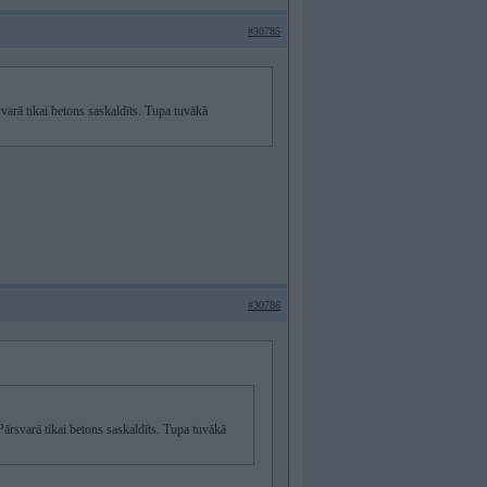
#30785
arā tikai betons saskaldīts. Tupa tuvākā
#30786
ārsvarā tikai betons saskaldīts. Tupa tuvākā