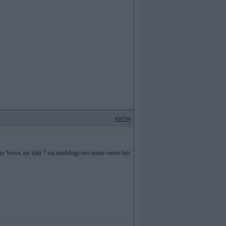
#30784
r Verso, tur kādi 7 vai tamlīdzīgi eiro tonnā varētu būt