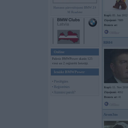
Hamann pārveidojumi BMW Z4
M Roadster
Kopš:
05. Jun 2012
Ziņojumi:
7889
Braucu ar:
Offline
RR04
Online
Pašreiz BMWPower skatās 125
viesi un 2 reģistrēti lietotāji.
Ienākt BMWPower
• Pieslēgties
• Reģistrēties
Kopš:
15. Nov 201
• Aizmirsi paroli?
Ziņojumi:
4052
Braucu ar:
41
Offline
Arsm3ns