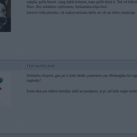
reģipša, grīda līmenī, vajag dabūt kritumu, traps grīdā dušai ir. Tad vel hidr
flīzes. Bez nekādiem vijeboniem, četrkantaina telpa 6m2.
Interesē reāla pieredze, cik maksā meistara darbs un cik tas darbs izmaksāja
29. Jun 2025, 20:08
Iekšdarbu eksperti, gan jau ir kāds labāks paņēmiens par dībeļnaglām kā reģip
naglotājs?
Esmu tikai par tādiem dzirdējis tādēļ arī jautājums, ja jā, tad kāds naglu izmēr