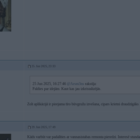
25. Jun 2025, 23:33
25 Jun 2025, 16:27:46
@Arsm3ns
rakstīja:
Paldies par idejām. Kaut kas jau izkristalizējās.
Zolt aplikācijā ir pieejama tīro būvgružu izvešana, cipars krietni draudzīgāk
29. Jun 2025, 17:49
Kāds varbūt var padalīties ar vannasistabas remonta pieredzi. Interesē stunda