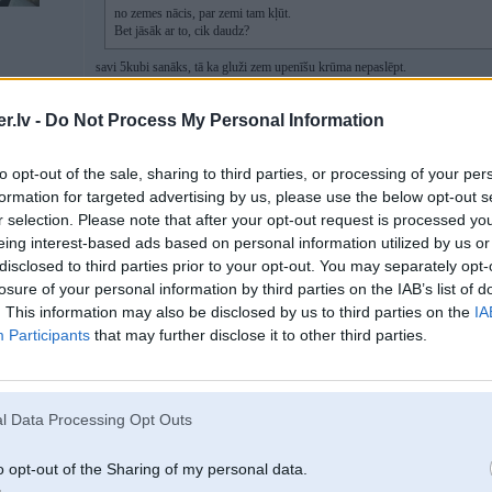
no zemes nācis, par zemi tam kļūt.
Bet jāsāk ar to, cik daudz?
savi 5kubi sanāks, tā ka gluži zem upenīšu krūma nepaslēpt.
Clean R un līdzīgos caurskatīju. Laikam jau jāņem būs konķiks. Diez vai kāds
.lv -
Do Not Process My Personal Information
25. Jun 2025, 14:45
to opt-out of the sale, sharing to third parties, or processing of your per
formation for targeted advertising by us, please use the below opt-out s
Pamegini irmest taja pasa feisiti, biezi vien kaiminos kads mekle tiesi cela 
artalaka sturi, tad ir variants tikt vala.
r selection. Please note that after your opt-out request is processed y
eing interest-based ads based on personal information utilized by us or
disclosed to third parties prior to your opt-out. You may separately opt-
losure of your personal information by third parties on the IAB’s list of
25. Jun 2025, 15:54
. This information may also be disclosed by us to third parties on the
IA
Participants
that may further disclose it to other third parties.
Jautājums būs šeit par svara ierobežojumu vai nav jāskatās konteineram, vie
skaldītais nezinu, 1500?
l Data Processing Opt Outs
o opt-out of the Sharing of my personal data.