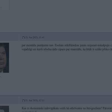
25. Jun 2025, 11:41
par montāžu jautājumu nav. Esošais stiklšķiedras jumts nojumei nokalpojis c
vajadzīgi un kurši iebelza tādu ciparu par materiālu, ka lētāk ir uzlikt jebko ci
6
25. Jun 2025, 12:11
Kas ir ekonomiski izdevīgākais veids kā atbrīvoties no būvgružiem? Pārsvarā