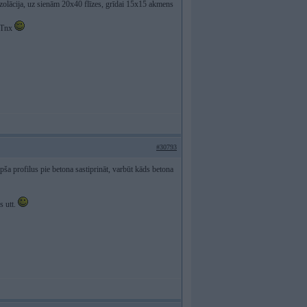
oizolācija, uz sienām 20x40 flīzes, grīdai 15x15 akmens
. Tnx
#30793
ša profilus pie betona sastiprināt, varbūt kāds betona
s utt.