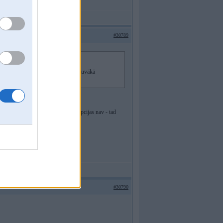
#30789
arā tikai betons saskaldīts. Tupa tuvākā
iņa nostiprināšanai, bet ja šādas opcijas nav - tad
#30790