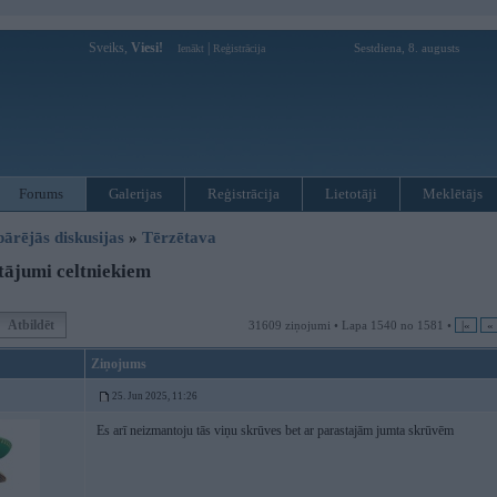
Sveiks,
Viesi!
|
Sestdiena, 8. augusts
Ienākt
Reģistrācija
Forums
Galerijas
Reģistrācija
Lietotāji
Meklētājs
pārējās diskusijas
»
Tērzētava
ājumi celtniekiem
Atbildēt
31609 ziņojumi • Lapa 1540 no 1581 •
|«
«
Ziņojums
25. Jun 2025, 11:26
Es arī neizmantoju tās viņu skrūves bet ar parastajām jumta skrūvēm