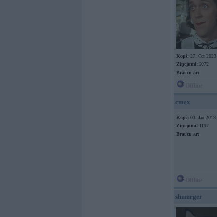
Kopš:
27. Oct 2023
Ziņojumi:
2072
Braucu ar:
Offline
cmax
Kopš:
03. Jan 2013
Ziņojumi:
1197
Braucu ar:
Offline
shmurger