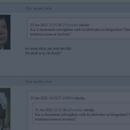
25. Jun 2025, 14:33
25 Jun 2025, 12:11:58
@Arsm3ns
rakstīja:
Kas ir ekonomiski izdevīgākais veids kā atbrīvoties no būvgružiem? Pārsv
konteinera noma ar izvešanu?
no zemes nācis, par zemi tam kļūt.
Bet jāsāk ar to, cik daudz?
6
25. Jun 2025, 14:39
25 Jun 2025, 14:33:27
@RR04
rakstīja:
25 Jun 2025, 12:11:58
@Arsm3ns
rakstīja:
Kas ir ekonomiski izdevīgākais veids kā atbrīvoties no būvgružiem? P
konteinera noma ar izvešanu?