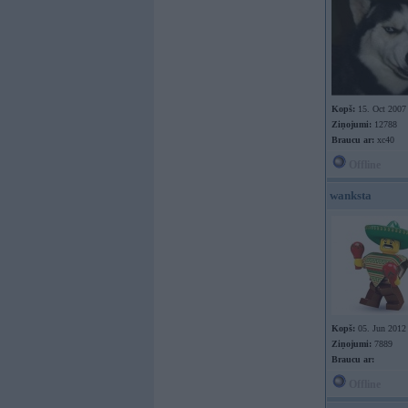
Kopš:
15. Oct 2007
Ziņojumi:
12788
Braucu ar:
xc40
Offline
wanksta
Kopš:
05. Jun 2012
Ziņojumi:
7889
Braucu ar:
Offline