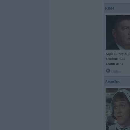
RR04
Kopš:
15. Nov 201
Ziņojumi:
4052
Braucu ar:
41
Offline
Arsm3ns