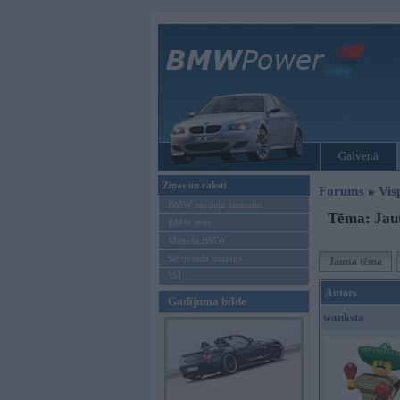
Galvenā
Ziņas un raksti
Forums
»
Vis
BMW modeļu jaunumi
Tēma: Jaut
BMW testi
Mēneša BMW
Sērijveida tūnings
Jauna tēma
Vel...
Autors
Gadījuma bilde
wanksta