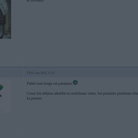
ar izvešanu?
25. Jun 2025, 12:21
Pabērt zem bruģa vai pamatiem
Cenas ļoti atšķiras atkarībā no nodošanas vietas, bet paskaties piemēram clean
ka pieņem