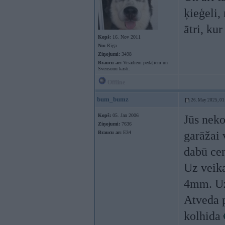
ķieģeli,
ātri, kur
Kopš:
16. Nov 2011
No:
Rīga
Ziņojumi:
3498
Braucu ar:
Visādiem pedāļiem un
Svensonu kasti.
Offline
bum_bumz
26. May 2025, 01
Kopš:
05. Jan 2006
Jūs neko
Ziņojumi:
7636
garāžai 
Braucu ar:
E34
dabū cem
Uz veika
4mm. Uzr
Atveda p
kolhida