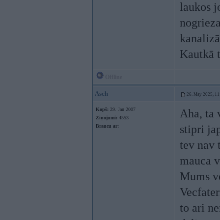
laukos j
nogriez
kanalizā
Kautkā 
Offline
Asch
26. May 2025, 11
Kopš:
29. Jan 2007
Aha, ta 
Ziņojumi:
4553
stipri j
Braucu ar:
tev nav 
mauca va
Mums ve
Vecfater
to ari n