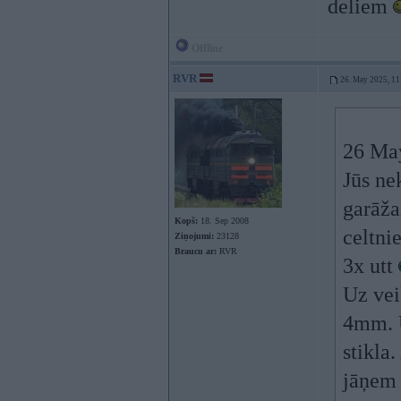
deliem
Offline
RVR
26. May 2025, 11
26 Ma
Jūs ne
garāža
Kopš:
18. Sep 2008
celtni
Ziņojumi:
23128
Braucu ar:
RVR
3x utt
Uz vei
4mm. U
stikla
jāņem 