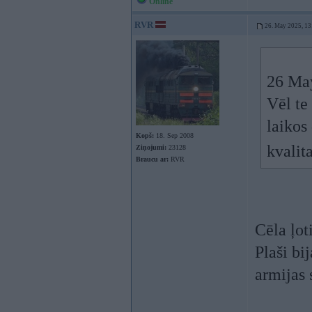
Online
RVR
26. May 2025, 13
26 Ma
Vēl te
laikos
Kopš:
18. Sep 2008
kvalit
Ziņojumi:
23128
Braucu ar:
RVR
Cēla ļot
Plaši bi
armijas 