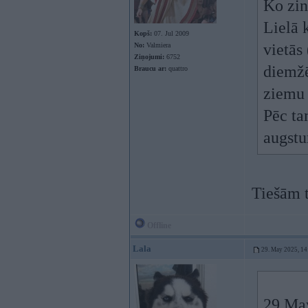
Ko zinā
Lielā k
Kopš:
07. Jul 2009
vietās
No:
Valmiera
Ziņojumi:
6752
diemžē
Braucu ar:
quattro
ziemu 
Pēc ta
augstu
Tiešām t
Offline
Lala
29. May 2025, 14
29 Ma