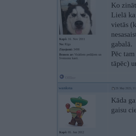
Ko zināt
Lielā kar
vietās (
nesasais
Kopš:
16. Nov 2011
gabalā.
No:
Rīga
Ziņojumi:
3498
Pēc tam 
Braucu ar:
Visādiem pedāļiem un
Svensonu kasti.
tāpēc) u
Offline
wanksta
29. May 2025, 11
Kāda gai
gaisu ci
Kopš:
05. Jun 2012