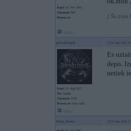
ok.Bīdi ,
Kopš:
18. Nov 2016
Ziņojumi:
666
[ Šo ziņu
Braucu ar:
Offline
piradzinjsh
24. May 2025, 20
Es uztai
depo. Iz
netiek i
Kopš:
29. Aug 2012
No:
Liepāja
Ziņojumi:
2578
Braucu ar:
vienu radzi
Offline
bum_bumz
25. May 2025, 11
Kopš:
05. Jan 2006