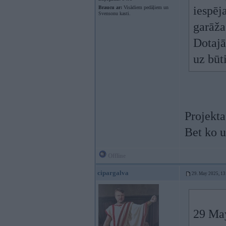
iespēj
Braucu ar:
Visādiem pedāļiem un
Svensonu kasti.
garāža
Dotajā
uz būt
Projekta
Bet ko u
Offline
cipargalva
29. May 2025, 13
29 Ma