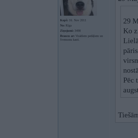
29 M
Kopš:
16. Nov 2011
No:
Rīga
Ko zi
Ziņojumi:
3498
Braucu ar:
Visādiem pedāļiem un
Lielā
Svensonu kasti.
pāri
virsm
nost
Pēc t
augst
Tiešām