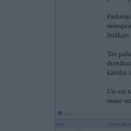
Padomju 
neiespri
lētākais
Tas paša
domātas 
kārtībā a
Un vai t
mauc uz 
Offline
Lala
29. May 2025, 10