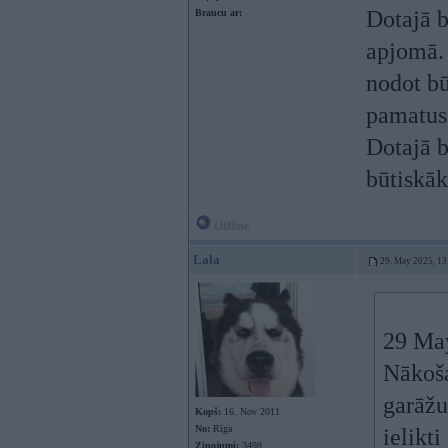
Dotajā b
Braucu ar:
apjomā. 
nodot bū
pamatu
Dotajā b
būtiskāk
Offline
Lala
29. May 2025, 13
29 Ma
Nākoša
garāžu
Kopš:
16. Nov 2011
No:
Rīga
ielikt
Ziņojumi:
3498