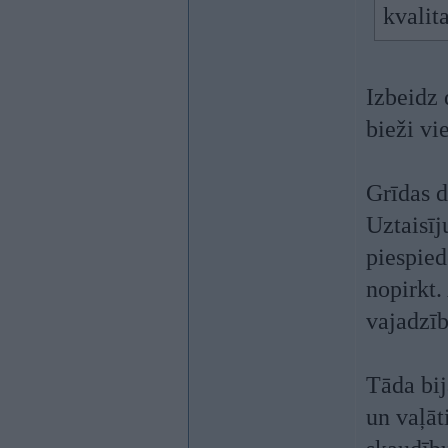
kvalit
Izbeidz 
bieži vi
Grīdas d
Uztaisīj
piespied
nopirkt.
vajadzī
Tāda bij
un vaļāt