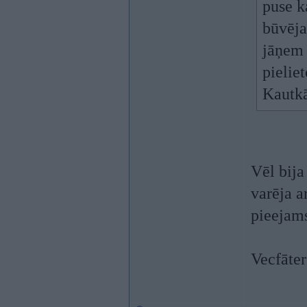
puse k
būvēja
jāņem 
pielie
Kautk
Vēl bija
varēja a
pieejam
Vecfāter