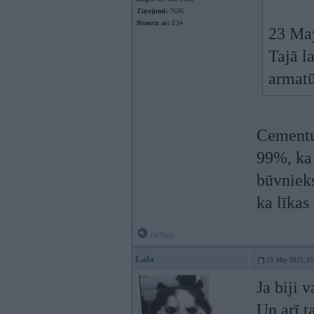
Ziņojumi:
7636
Braucu ar:
E34
23 Ma
Tajā l
armatū
Cementu 
99%, ka 
būvnieks
ka līkas
Offline
Lala
25. May 2025, 15
Ja biji 
Un arī t