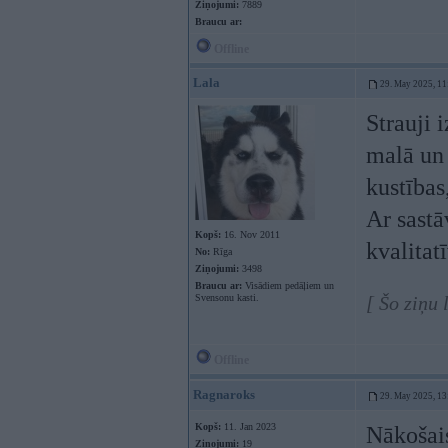
Ziņojumi:
7889
Braucu ar:
Offline
Lala
29. May 2025, 11
Strauji 
malā un 
kustības
Ar sastā
Kopš:
16. Nov 2011
kvalitat
No:
Rīga
Ziņojumi:
3498
Braucu ar:
Visādiem pedāļiem un
Svensonu kasti.
[ Šo ziņu
Offline
Ragnaroks
29. May 2025, 13
Kopš:
11. Jan 2023
Nākošai
Ziņojumi:
19