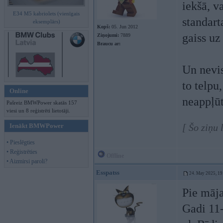
iekšā, v
E34 M5 kabriolets (vienīgais
standart
eksemplārs)
Kopš:
05. Jun 2012
gaiss uz
Ziņojumi:
7889
Braucu ar:
Un nevis
to telpu
Online
neappļū
Pašreiz BMWPower skatās 157
viesi un 8 reģistrēti lietotāji.
Ienākt BMWPower
[ Šo ziņu
• Pieslēgties
• Reģistrēties
Offline
• Aizmirsi paroli?
Esspatss
24. May 2025, 19
Pie māja
Gadi 11-