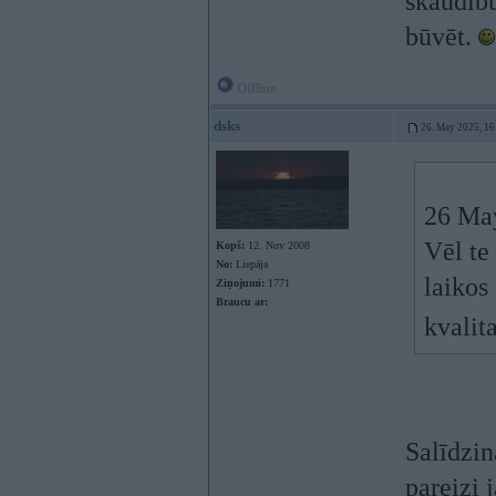
skaudību
būvēt.
Offline
dsks
26. May 2025, 16
26 Ma
Vēl te
Kopš:
12. Nov 2008
No:
Liepāja
laikos
Ziņojumi:
1771
Braucu ar:
kvalit
Salīdzin
pareizi j