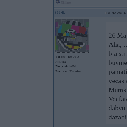
Offline
968-jk
26. May 2025, 12
26 Ma
Aha, t
bia st
Kopš:
08. Dec 2013
buvnie
No:
Rīga
Ziņojumi:
14076
pamati
Braucu ar:
30niekiem
vecas 
Mums v
Vecfat
dabvut
dazad