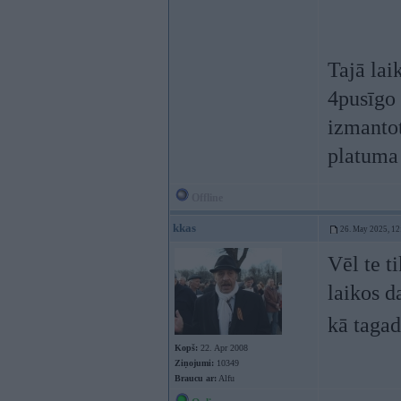
Tajā lai
4pusīgo 
izmantot
platuma
Offline
kkas
26. May 2025, 12
Vēl te t
laikos d
kā taga
Kopš:
22. Apr 2008
Ziņojumi:
10349
Braucu ar:
Alfu