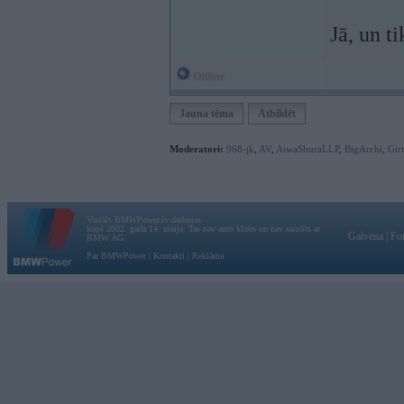
Jā, un ti
Offline
Jauna tēma
Atbildēt
Moderatori:
968-jk
,
AV
,
AiwaShuraLLP
,
BigArchi
,
Gir
Vortāls BMWPower.lv darbojas
kopš 2002. gada 14. maija. Tas nav auto klubs un nav saistīts ar
Galvena
|
Fo
BMW AG.
Par BMWPower
|
Kontakti
|
Reklāma