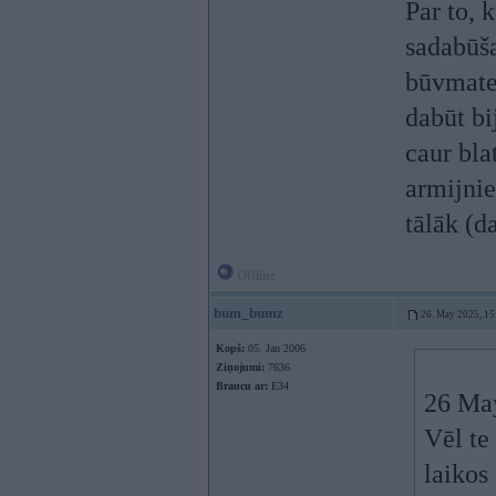
Par to, 
sadabūša
būvmater
dabūt bi
caur bla
armijnie
tālāk (d
Offline
bum_bumz
26. May 2025, 15
Kopš:
05. Jan 2006
Ziņojumi:
7636
Braucu ar:
E34
26 Ma
Vēl te
laikos