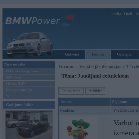
Sveiks,
Viesi!
Ie
Galvenā
Forums
Galerijas
Ziņas un raksti
Forums
»
Vispārējās diskusijas
»
Tērzē
BMW modeļu jaunumi
Tēma: Jautājumi celtniekiem
BMW testi
Mēneša BMW
Sērijveida tūnings
Jauna tēma
Atbildēt
Vel...
Autors
Ziņojums
Gadījuma bilde
wanksta
24. May 2025, 19
Varbūt i
izmērā a