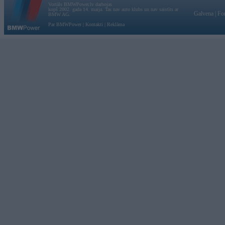
Vortāls BMWPower.lv darbojas
kopš 2002. gada 14. maija. Tas nav auto klubs un nav saistīts ar
Galvena
|
Fo
BMW AG.
Par BMWPower
|
Kontakti
|
Reklāma