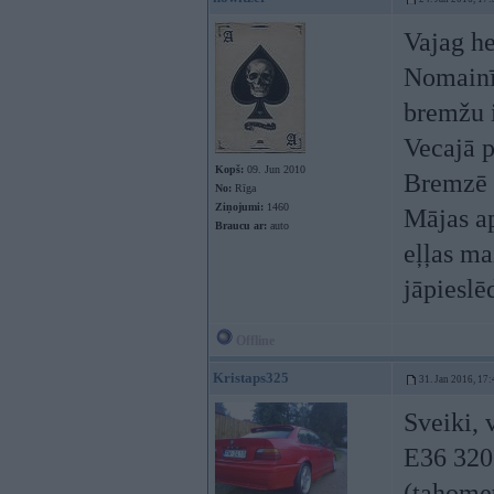
Vajag he
Nomainī
bremžu i
Vecajā p
Kopš:
09. Jun 2010
Bremzē 
No:
Rīga
Ziņojumi:
1460
Mājas ap
Braucu ar:
auto
eļļas ma
jāpieslē
Offline
Kristaps325
31. Jan 2016, 17:
Sveiki, 
E36 320 
(tahomet