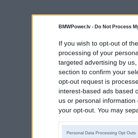
BMWPower.lv -
Do Not Process My
If you wish to opt-out of the
processing of your personal
targeted advertising by us
section to confirm your sel
opt-out request is proces
interest-based ads based o
us or personal information d
your opt-out. You may separ
disclosure of your personal
IAB’s list of downstream pa
Personal Data Processing Opt Outs