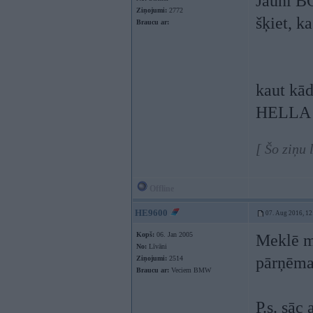
Jauni B
Ziņojumi:
2772
šķiet, ka
Braucu ar:
kaut kā
HELLA 
[ Šo ziņu
Offline
HE9600
07. Aug 2016, 12
Kopš:
06. Jan 2005
Meklē ma
No:
Līvāni
pārņēma 
Ziņojumi:
2514
Braucu ar:
Veciem BMW
P.s. sāc