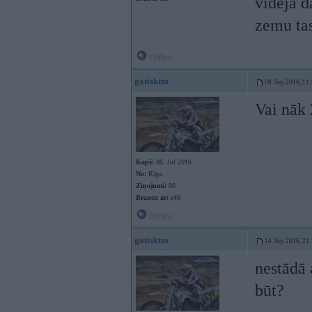
vidējā d
zemu tas
Offline
gatisktm
08. Sep 2016, 11
Vai nāk 
Kopš:
06. Jul 2016
No:
Rīga
Ziņojumi:
80
Braucu ar:
e46
Offline
gatisktm
14. Sep 2016, 21
nestādā 
būt?