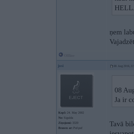
HELLA
ņem lab
Vajadzēt
Offline
josi
08. Aug 2016, 22
08 Au
Ja ir c
Kopš:
24. May 2002
No:
Sigulda
Tavā bil
Ziņojumi:
3320
Braucu ar:
Puf-puf
iesvapot