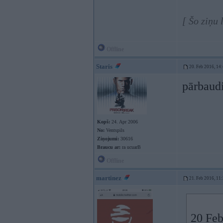
[ Šo ziņu 
Offline
Staris
20. Feb 2016, 14
pārbaudi
Kopš:
24. Apr 2006
No:
Ventspils
Ziņojumi:
30616
Braucu ar:
ra ucuarB
Offline
martinez
21. Feb 2016, 11
20 Feb