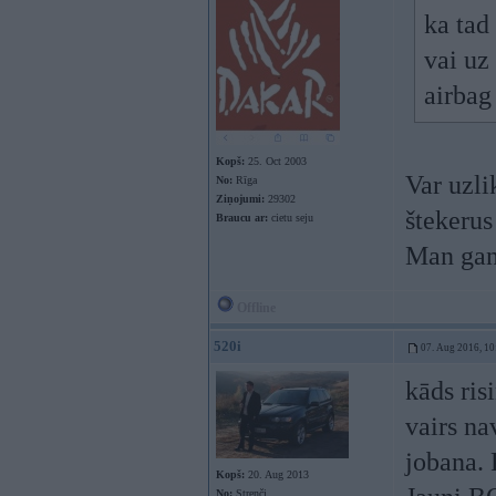
ka tad 
vai uz 
airbag
Kopš:
25. Oct 2003
Var uzli
No:
Rīga
Ziņojumi:
29302
štekerus
Braucu ar:
cietu seju
Man gan 
Offline
520i
07. Aug 2016, 10
kāds ris
vairs na
jobana. 
Kopš:
20. Aug 2013
No:
Strenči