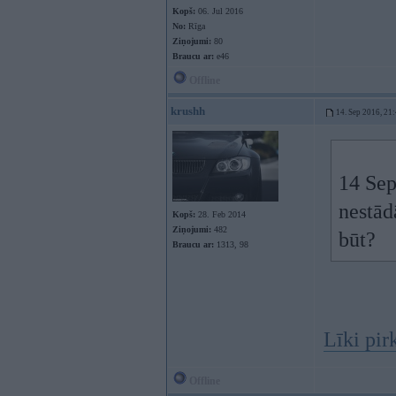
Kopš:
06. Jul 2016
No:
Rīga
Ziņojumi:
80
Braucu ar:
e46
Offline
krushh
14. Sep 2016, 21
14 Sep
nestād
Kopš:
28. Feb 2014
Ziņojumi:
482
būt?
Braucu ar:
1313, 98
Līki pir
Offline