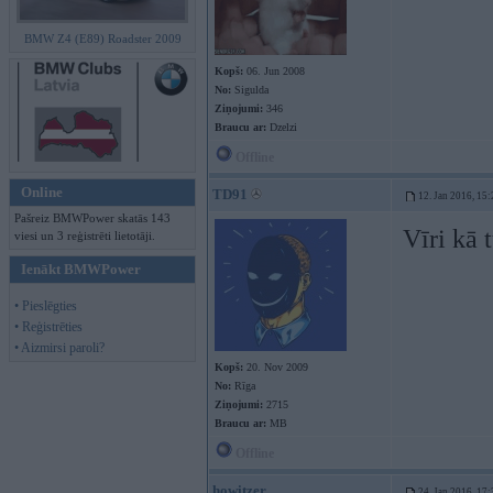
BMW Z4 (E89) Roadster 2009
Kopš:
06. Jun 2008
No:
Sigulda
Ziņojumi:
346
Braucu ar:
Dzelzi
Offline
Online
TD91
12. Jan 2016, 15:
Pašreiz BMWPower skatās 143
Vīri kā 
viesi un 3 reģistrēti lietotāji.
Ienākt BMWPower
• Pieslēgties
• Reģistrēties
• Aizmirsi paroli?
Kopš:
20. Nov 2009
No:
Rīga
Ziņojumi:
2715
Braucu ar:
MB
Offline
howitzer
24. Jan 2016, 17: