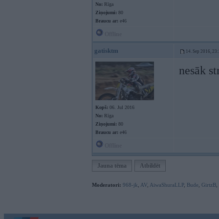
No:
Rīga
Ziņojumi:
80
Braucu ar:
e46
Offline
gatisktm
14. Sep 2016, 23
nesāk st
Kopš:
06. Jul 2016
No:
Rīga
Ziņojumi:
80
Braucu ar:
e46
Offline
Jauna tēma
Atbildēt
Moderatori:
968-jk
,
AV
,
AiwaShuraLLP
,
Bude
,
GirtzB
,