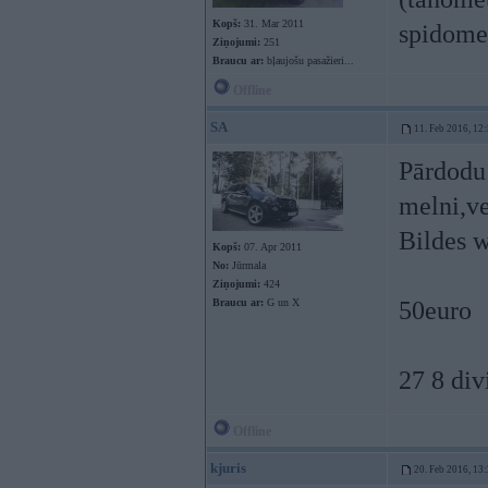
Kopš:
31. Mar 2011
spidomet
Ziņojumi:
251
Braucu ar:
bļaujošu pasažieri...
Offline
SA
11. Feb 2016, 12
Pārdodu
melni,ve
Bildes 
Kopš:
07. Apr 2011
No:
Jūrmala
Ziņojumi:
424
Braucu ar:
G un X
50euro
27 8 div
Offline
kjuris
20. Feb 2016, 13