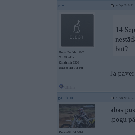
josi
14. Sep 2016, 22
14 Sep
nestād
būt?
Kopš:
24. May 2002
No:
Sigulda
Ziņojumi:
3320
Braucu ar:
Puf-puf
Ja paver
Offline
gatisktm
14. Sep 2016, 23
abās pus
,pogu pā
Kopš:
06. Jul 2016