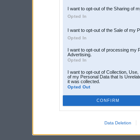
also be disclosed by us to 
I want to opt-out of the Sharing of 
Downstream Participants
th
Opted In
third parties.
I want to opt-out of the Sale of my 
Opted In
I want to opt-out of processing my 
Advertising.
Opted In
I want to opt-out of Collection, Use
of my Personal Data that Is Unrelat
it was collected.
Opted Out
CONFIRM
Data Deletion