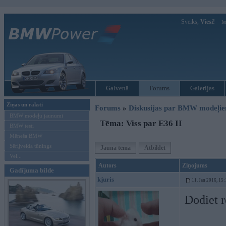
Sveiks,
Viesi!
Ie
Galvenā
Forums
Galerijas
Ziņas un raksti
Forums
»
Diskusijas par BMW modeļi
BMW modeļu jaunumi
Tēma: Viss par E36 II
BMW testi
Mēneša BMW
Sērijveida tūnings
Jauna tēma
Atbildēt
Vel...
Autors
Ziņojums
Gadījuma bilde
kjuris
11. Jan 2016, 15:
Dodiet r