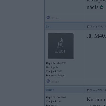
nācis
Offline
josi
08. Aug 2016, 22
Jā, M40.
Kopš:
24. May 2002
No:
Sigulda
Ziņojumi:
3320
Braucu ar:
Puf-puf
Offline
olmon
30. Aug 2016, 10
Kopš:
30. Dec 2008
Kuram e3
Ziņojumi:
292
Braucu ar: