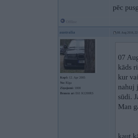
pēc pusg
Offline
australia
08. Aug 2016, 22
07 Au
kāds r
kur va
Kopš:
12. Apr 2005
No:
Rīga
nahuj 
Ziņojumi:
1808
Braucu ar:
E61 K1200RS
sūdi. 
Man ga
kaut k