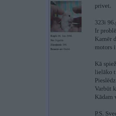
privet.
323i 96
Ir probl
Kopš:
06. Jun 2008
Kamēr dz
No:
Sigulda
Ziņojumi:
346
motors ir
Braucu ar:
Dzelzi
Kā spiež
lielāko t
Pieslēdz
Varbūt 
Kādam va
P.S. Sv