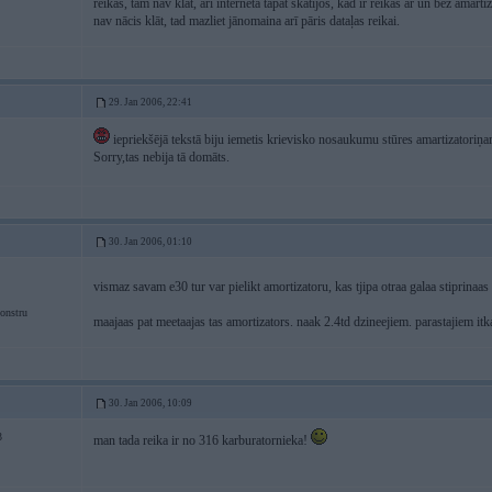
reikas, tām nav klāt, arī internetā tāpat skatījos, kad ir reikas ar un bez amartiz
nav nācis klāt, tad mazliet jānomaina arī pāris dataļas reikai.
29. Jan 2006, 22:41
iepriekšējā tekstā biju iemetis krievisko nosaukumu stūres amartizatoriņam 
Sorry,tas nebija tā domāts.
30. Jan 2006, 01:10
vismaz savam e30 tur var pielikt amortizatoru, kas tjipa otraa galaa stiprinaa
onstru
maajaas pat meetaajas tas amortizators. naak 2.4td dzineejiem. parastajiem itk
30. Jan 2006, 10:09
3
man tada reika ir no 316 karburatornieka!