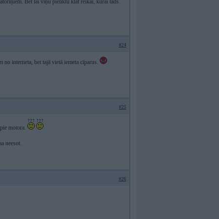
atoriņiem. Bet lai viņu pieliktu klāt reikai, kurai tāds
#24
no interneta, bet tajā vietā iemeta cīparus.
#25
s pie motora.
aa neesot.
#26