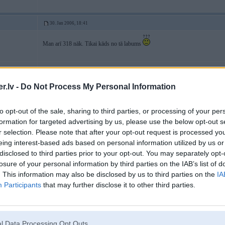
30. Jan 2006, 18:41
Man arī 318 nāk. Tikai kāds no tā labums
.lv -
Do Not Process My Personal Information
06. Jun 2006, 21:40
Respektīvi sakot....
to opt-out of the sale, sharing to third parties, or processing of your per
joprojām vajag E30 M10 uzlikt pilnu komplektu - sūknis+trubas+reika+kard
formation for targeted advertising by us, please use the below opt-out s
ja kādam ir, droši uz PM
r selection. Please note that after your opt-out request is processed y
P.S. dažiem zvanīju, bet varētu atgādināt, kuram kautkas vēl bija no stūres ie
eing interest-based ads based on personal information utilized by us or
14:05 ]
disclosed to third parties prior to your opt-out. You may separately opt-
losure of your personal information by third parties on the IAB’s list of
4
. This information may also be disclosed by us to third parties on the
IA
Participants
that may further disclose it to other third parties.
 veiksmes stāstu
l Data Processing Opt Outs