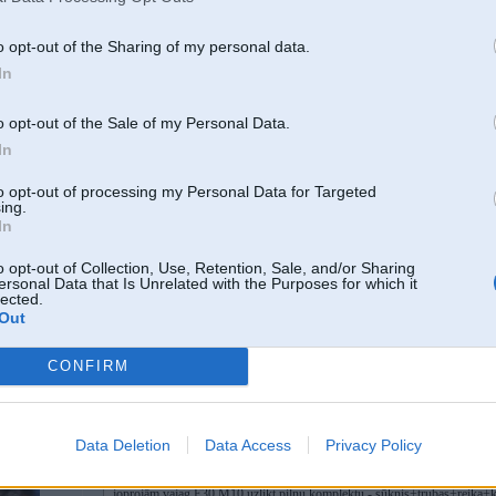
06. Jun 2006, 23:36
o opt-out of the Sharing of my personal data.
Man ir reika ar pastūzi, tikai pirms virsū likšanas ieteicams resaturēt, ja vaj
In
o opt-out of the Sale of my Personal Data.
In
to opt-out of processing my Personal Data for Targeted
ing.
In
o opt-out of Collection, Use, Retention, Sale, and/or Sharing
ersonal Data that Is Unrelated with the Purposes for which it
lected.
Out
u
CONFIRM
14. Jun 2006, 20:43
Data Deletion
Data Access
Privacy Policy
2006-06-06 21:40, Modricimus rakstīja:
Respektīvi sakot....
joprojām vajag E30 M10 uzlikt pilnu komplektu - sūknis+trubas+reika+k