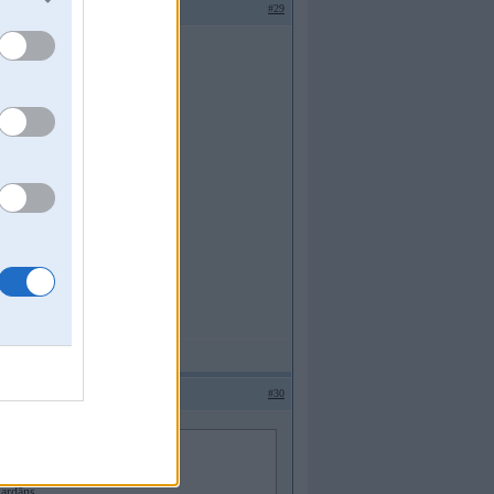
#29
ag, tad PM
#30
ardāns.