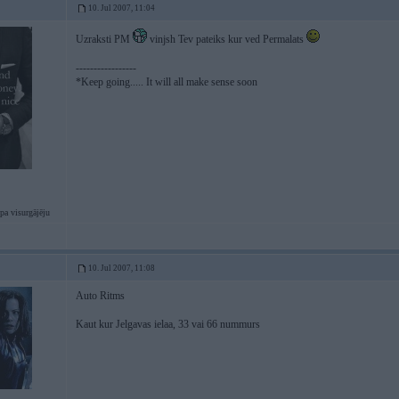
10. Jul 2007, 11:04
Uzraksti PM
vinjsh Tev pateiks kur ved Permalats
-----------------
*Keep going..... It will all make sense soon
pa visurgājēju
10. Jul 2007, 11:08
Auto Ritms
Kaut kur Jelgavas ielaa, 33 vai 66 nummurs