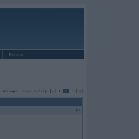
Reklāma
34 ziņojumi • Lapa 2 no 2 •
|«
«
1
2
»
»|
#21