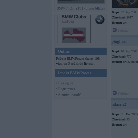
BMW 7. sērija F01 (preses bildes)
Kopš:
29. Apr 2003
Ziņojumi:
1057
Braucu ar:
Offline
pluginss
Online
Kopš:
03. Apr 2003
Ziņojumi:
770
Pašreiz BMWPower skatās 108
Braucu ar:
324td m
viesi un 3 reģistrēti lietotāji.
Ienākt BMWPower
• Pieslēgties
• Reģistrēties
Offline
• Aizmirsi paroli?
niknais2
Kopš:
26. Dec 2005
Ziņojumi:
33
Braucu ar: