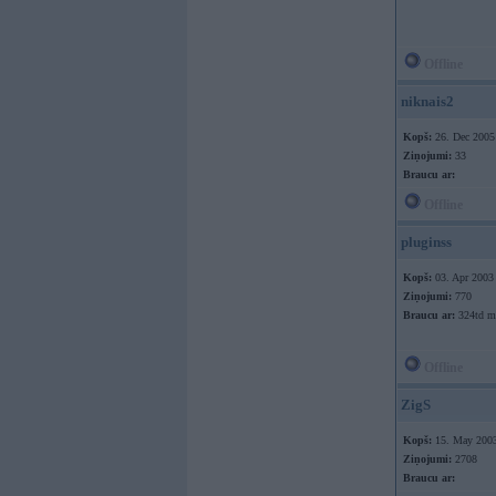
Offline
niknais2
Kopš:
26. Dec 2005
Ziņojumi:
33
Braucu ar:
Offline
pluginss
Kopš:
03. Apr 2003
Ziņojumi:
770
Braucu ar:
324td m
Offline
ZigS
Kopš:
15. May 200
Ziņojumi:
2708
Braucu ar: