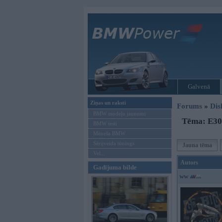
Galvenā
Ziņas un raksti
Forums
»
Dis
BMW modeļu jaunumi
Tēma: E30 
BMW testi
Mēneša BMW
Sērijveida tūnings
Jauna tēma
Vel...
Autors
Gadījuma bilde
ww