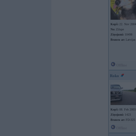
Kopš:
22. Nov 200
No:
Zilupe
Ziņojumi:
10498
Braucu ar:
Latvijas
Offline
Roko
Kopš:
08. Feb 2003
Ziņojumi:
1423
Braucu ar:
FD-325
Offline