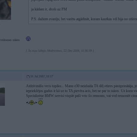
ja kādam ir, droši uz PM
P.S. dažiem zvanīju, bet varētu atgādināt, kuram kautkas vēl bija no stūres
4
 veiksmes stāstu
[ Šo ziņu laboja Modricimus, 22 Dec 2008, 11:36:39 ]
10. Jul 2007, 10:57
Atdzīvināšu vecu topiku... Manu e30 neizlaida TA dēļ stūres pastiprinātāja, jo
iepriekšējos gadus it kā uz to TA pievēra acis, bet ne par to stāsts. Uz kuru vie
Specializētie BMW servisi vispār paši veic šo remontu, vai ved remontēt cit