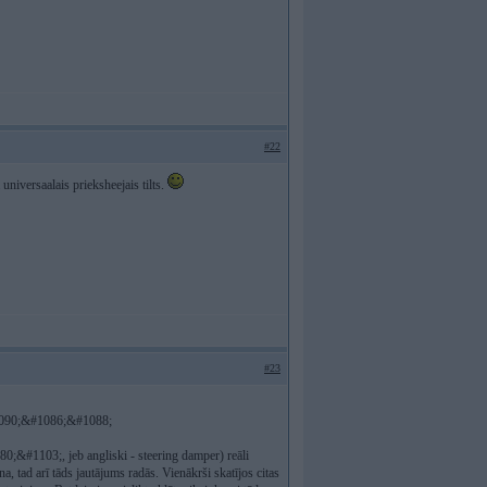
#22
a universaalais prieksheejais tilts.
#23
090;&#1086;&#1088;
103;, jeb angliski - steering damper) reāli
na, tad arī tāds jautājums radās. Vienākrši skatījos citas