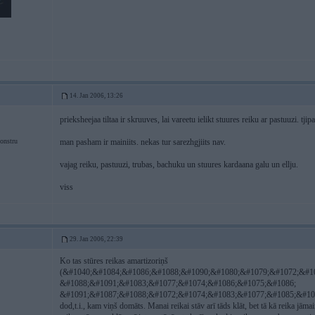
14. Jan 2006, 13:26
prieksheejaa tiltaa ir skruuves, lai vareetu ielikt stuures reiku ar pastuuzi. tjip
onstru
man pasham ir mainiits. nekas tur sarezhgjiits nav.
vajag reiku, pastuuzi, trubas, bachuku un stuures kardaana galu un ellju.
viss
29. Jan 2006, 22:39
Ko tas stūres reikas amartizoriņš
(&#1040;&#1084;&#1086;&#1088;&#1090;&#1080;&#1079;&#1072;&#1
&#1088;&#1091;&#1083;&#1077;&#1074;&#1086;&#1075;&#1086;
&#1091;&#1087;&#1088;&#1072;&#1074;&#1083;&#1077;&#1085;&#1080;&#1
dod,t.i., kam viņš domāts. Manai reikai stāv arī tāds klāt, bet tā kā reika jāmai