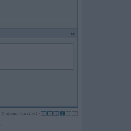
#34
34 ziņojumi • Lapa 2 no 2 •
|«
«
1
2
»
»|
o