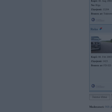
Kopš:
30. Aug 2002
No:
Rīga
Ziņojumi:
15204
Braucu ar:
Traktort
Offline
Roko
Kopš:
08. Feb 2003
Ziņojumi:
1423
Braucu ar:
FD-325
Offline
Jauna tēma
Moderatori:
968-j