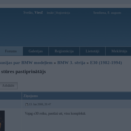
Sveiks,
Viesi!
|
Sestdiena, 8. augusts
Ienākt
Reģistrācija
Forums
Galerijas
Reģistrācija
Lietotāji
Meklētājs
kusijas par BMW modeļiem
»
BMW 3. sērija
»
E30 (1982-1994)
stūres pastiprinātājs
Atbildēt
Ziņojums
13. Jan 2006, 20:47
Vajag e30 reiku, pastūzi utt, visu komplektā.