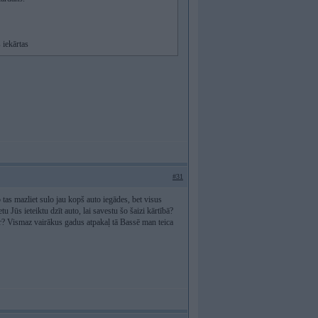
 iekārtas
#31
 tas mazliet sulo jau kopš auto iegādes, bet visus
tu Jūs ieteiktu dzīt auto, lai savestu šo šaizi kārtībā?
ur? Vismaz vairākus gadus atpakaļ tā Bassē man teica