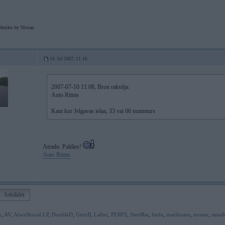
ehniku by Nissan
10. Jul 2007, 11:16
2007-07-10 11:08, Bron rakstīja:
Auto Ritms
Kaut kur Jelgavas ielaa, 33 vai 66 nummurs
Atradu. Paldies!
Auto Ritms
Atbildēt
k
,
AV
,
AiwaShuraLLP
,
DoubleD
,
GirtzB
,
Lafter
,
PERFS
,
SteelRat
,
linda
,
marihuans
,
noisex
,
smud