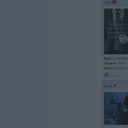
zzips
Kopš:
20. Feb 2004
Ziņojumi:
28219
Braucu ar:
Slēgta ti
Offline
Bron