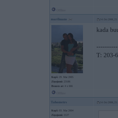
Offline
marihuans
14. Oct 2006, 21
kada bu
----------
T: 203-
Kopš:
29. Mar 2005
Ziņojumi:
23186
Braucu ar:
4 x 666
Offline
Tahometrs
14. Oct 2006, 21
Kopš:
03. Mar 2004
Ziņojumi:
1127