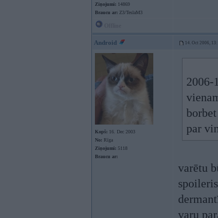
Ziņojumi:
14869
Braucu ar:
Z3/TeslaM3
Offline
Android
14. Oct 2006, 13
2006-1
vienam
borbet 
par vin
Kopš:
16. Dec 2003
No:
Rīga
Ziņojumi:
5118
Braucu ar:
varētu b
spoileri
dermantī
varu par