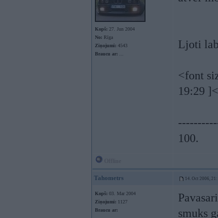
Kopš:
27. Jun 2004
No:
Rīga
Ljoti la
Ziņojumi:
4543
Braucu ar:
...
<font s
19:29 ]<
----------
100.
Offline
Tahometrs
14. Oct 2006, 21
Kopš:
03. Mar 2004
Pavasari
Ziņojumi:
1127
smuks ga
Braucu ar: