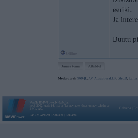
eeriki.
Ja inter
Buutu p
Offline
Jauna tēma
Atbildēt
Moderatori:
968-jk
,
AV
,
AiwaShuraLLP
,
GirtzB
,
Lafter
Vortāls BMWPower.lv darbojas
kopš 2002. gada 14. maija. Tas nav auto klubs un nav saistīts ar
Galvena
|
Fo
BMW AG.
Par BMWPower
|
Kontakti
|
Reklāma