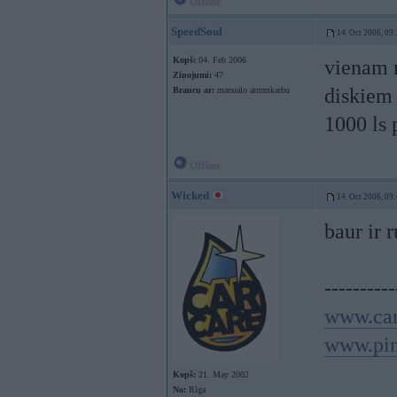
Offline
SpeedSoul
14. Oct 2006, 09
Kopš:
04. Feb 2006
vienam m
Ziņojumi:
47
diskiem .
Braucu ar:
manualo atrumkarbu
1000 ls p
Offline
Wicked
14. Oct 2006, 09
baur ir 
----------
www.car
www.pin
Kopš:
21. May 2002
No:
Rīga