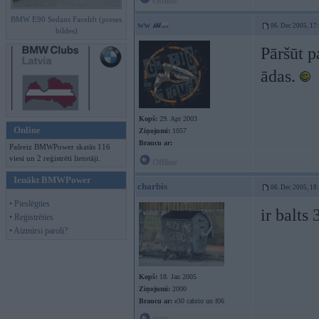
Offline
BMW E90 Sedans Facelift (preses
ww
06. Dec 2005, 17
bildes)
Pāršūt p
ādas.
Kopš:
29. Apr 2003
Online
Ziņojumi:
1057
Braucu ar:
Pašreiz BMWPower skatās 116
viesi un 2 reģistrēti lietotāji.
Offline
Ienākt BMWPower
charbis
06. Dec 2005, 18
• Pieslēgties
ir balts
• Reģistrēties
• Aizmirsi paroli?
Kopš:
18. Jan 2005
Ziņojumi:
2000
Braucu ar:
e30 cabrio un f06