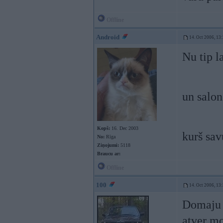
Offline
Android
14. Oct 2006, 13
Nu tip l
un salon
Kopš:
16. Dec 2003
kurš sav
No:
Rīga
Ziņojumi:
5118
Braucu ar:
Offline
100
14. Oct 2006, 13
Domaju k
atver mo