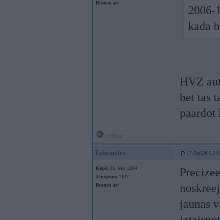
Braucu ar:
2006-1
kada 
HVZ auti
bet tas 
paardot 
Offline
Tahometrs
17. Oct 2006, 21
Kopš:
03. Mar 2004
Precize
Ziņojumi:
1127
noskreej
Braucu ar:
jaunas v
iztaisno