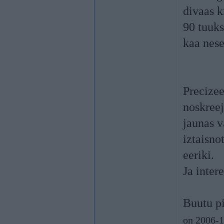
divaas k
90 tuuk
kaa nes
Precize
noskreej
jaunas v
iztaisno
eeriki.
Ja inter
Buutu pi
on 2006-1