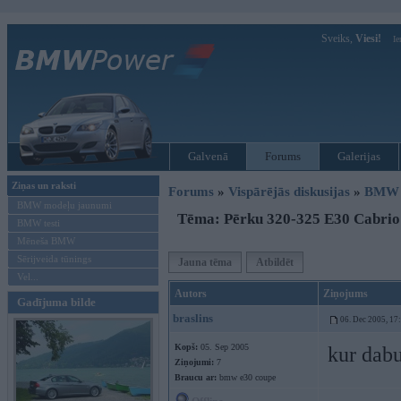
Sveiks,
Viesi!
Ie
Galvenā
Forums
Galerijas
Ziņas un raksti
Forums
»
Vispārējās diskusijas
»
BMW t
BMW modeļu jaunumi
Tēma: Pērku 320-325 E30 Cabrio
BMW testi
Mēneša BMW
Sērijveida tūnings
Jauna tēma
Atbildēt
Vel...
Autors
Ziņojums
Gadījuma bilde
braslins
06. Dec 2005, 17
Kopš:
05. Sep 2005
kur dabu
Ziņojumi:
7
Braucu ar:
bmw e30 coupe