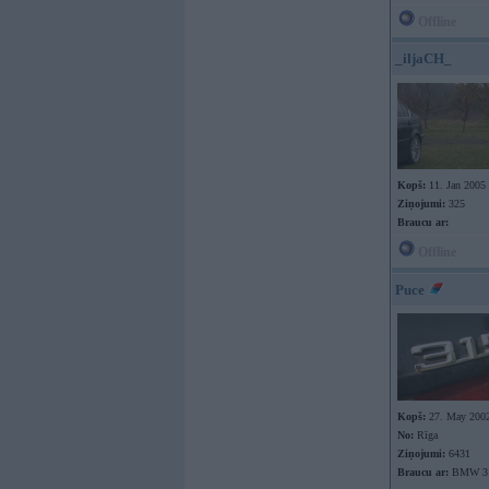
Offline
_iljaCH_
Kopš:
11. Jan 2005
Ziņojumi:
325
Braucu ar:
Offline
Puce
Kopš:
27. May 200
No:
Rīga
Ziņojumi:
6431
Braucu ar:
BMW 31