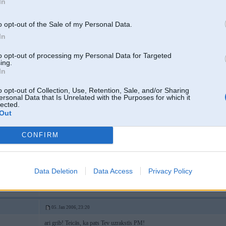
In
05. Jan 2006, 23:07
o opt-out of the Sale of my Personal Data.
Tātad uz doto brīdi pie manis ir pieteikušies:
In
Edzulis
A-Z
to opt-out of processing my Personal Data for Targeted
Se7en
ing.
rosigais
In
chebris
2
Phasma
o opt-out of Collection, Use, Retention, Sale, and/or Sharing
P.S. Phasma, ko iljach domā?
ersonal Data that Is Unrelated with the Purposes for which it
5 e21
lected.
Out
-----------------
J.K.jr.bad.
CONFIRM
Data Deletion
Data Access
Privacy Policy
05. Jan 2006, 23:20
ari grib! Teicās, ka pats Tev uzrakstīs PM!