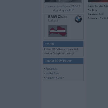
Kopš:
27. May 200
Hamann pārveidojumi BMW 3.
sērijas kupejai E92
No:
Rīga
Ziņojumi:
6431
Braucu ar:
BMW 31
Online
Pašreiz BMWPower skatās 162
viesi un 5 reģistrēti lietotāji.
Ienākt BMWPower
• Pieslēgties
• Reģistrēties
• Aizmirsi paroli?