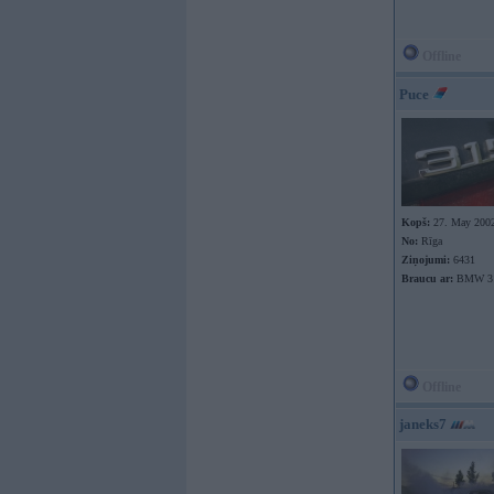
Offline
Puce
Kopš:
27. May 200
No:
Rīga
Ziņojumi:
6431
Braucu ar:
BMW 31
Offline
janeks7