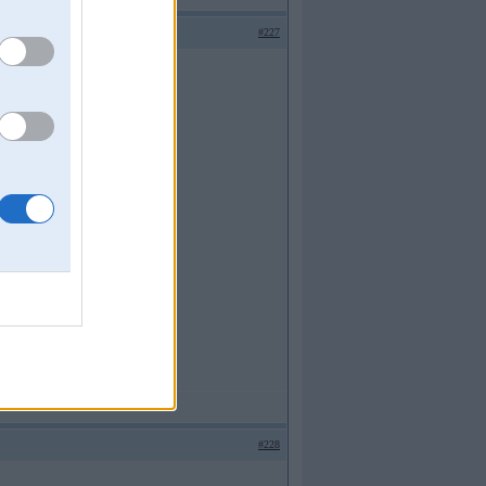
#227
#228