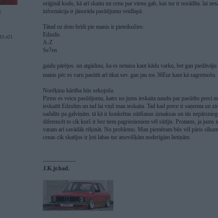
oriģināl kodu, kā arī skaitu un cenu par vienu gab, kas tur ir norādīta. lai nes
informācija ir jānorāda pasūtījumu veidlapā.
2
Tātad uz doto brīdi pie manis ir pieteikušies:
Edzulis
5 e21
A-Z
Se7en
gaidu pārējos. un atgādinu, ka es netaisu kaut kādu varku, bet gan piedāvāju 
manis pēc es varu pasūtīt arī tikai sev. gan jau tos 36Eur kaut kā sagremošu.
Norēķinu kārtība būs sekojoša.
Pirms es veicu pasūtījumu, katrs no jums ieskaita naudu par pasūtīto preci 
ieskaitīt Edzulim un tad lai viņš man ieskaita. Tad kad prece ir saņemta un z
sadalīts pa galviņām. tā kā ir konkrētas sūtīšanas izmaksas un tās nepārsnie
diferencēt to cik kurš ir bez tiem pagriezieniem vēl sūtījis. Protams, ja jums i
varam arī savādāk rēķināt. No problemo. Man piemēram būs vēl pāris sīkumi. T
cenas cik skatījos ir ļoti labas tur atsevišķām noderīgām lietiņām.
-----------------
J.K.jr.bad.