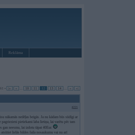
Reklāma
 61 •
|«
«
...
10
11
12
13
14
...
»
»|
#221
 visu nākamās nedēļas beigās. Ja nu kādam būs sūdīgi ar
e pagriezieni pietiekami laba lietiņa, lai varētu pēc tam
es gan neesmu, lai izdotu tāpat 40Eur.
atsūtiet lielās bildes faila nosaukumu vai nu arī