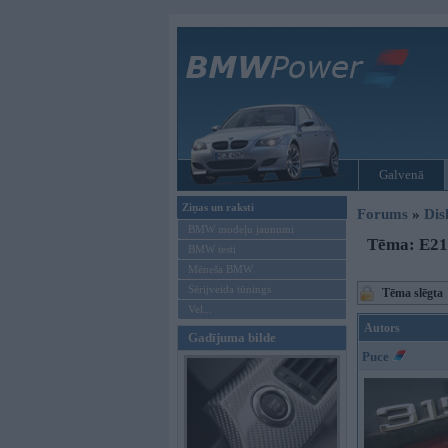
Galvenā
Ziņas un raksti
Forums
»
Dis
BMW modeļu jaunumi
Tēma: E2
BMW testi
Mēneša BMW
Sērijveida tūnings
Tēma slēgta
Vel...
Autors
Gadījuma bilde
Puce