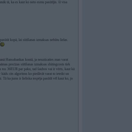
anāk tā, ka es kaut ko neto esmu pasūtījis. šī visa
pasūtīt kopā, lai sūtīšanas izmaksas nebūtu lielas.
manā Hansabankas kontā, ja neuzticaties man varat
ināmas precīzas sūtīšanas izmaksas shitingcosts tiek
gs tos 36EUR par paku, tad šaubos vai ir vērts, kaut kā
r kāds cits algoritms ko piedāvāt varat to ieteikt un
ā ka jums ir lieliska iespēja pasūtīt vēl kaut ko, jo