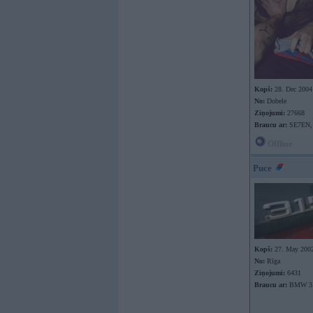
Kopš:
28. Dec 2004
No:
Dobele
Ziņojumi:
27668
Braucu ar:
SE7EN,
Offline
Puce
Kopš:
27. May 200
No:
Rīga
Ziņojumi:
6431
Braucu ar:
BMW 31