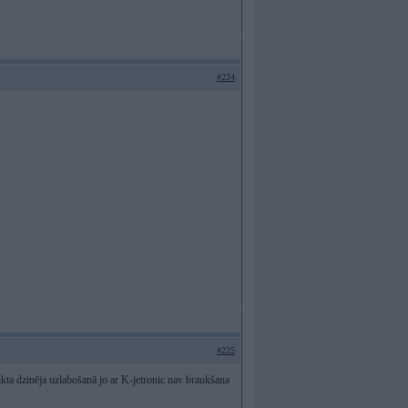
#224
#225
ikta dzinēja uzlabošanā jo ar K-jetronic nav braukšana