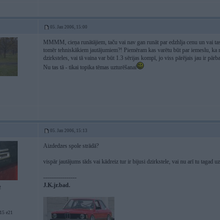
05. Jan 2006, 15:00
MMMM, cieņa runātājiem, taču vai nav gan runāt par edzhlja cenu un vai tas i
tomēr tehniskākiem jautājumiem?! Piemēram kas varētu būt par iemeslu, k
dzirksteles, vai tā vaina var būt 1.3 sērijas kompī, jo viss pārējais jau ir pārb
Nu tas tā - tikai topika tēmas uzturēšanai
05. Jan 2006, 15:13
Aizdedzes spole strādā?
vispār jautājums tāds vai kādreiz tur ir bijusi dzirkstele, vai nu arī tu tagad 
-----------------
J.K.jr.bad.
2
5 e21