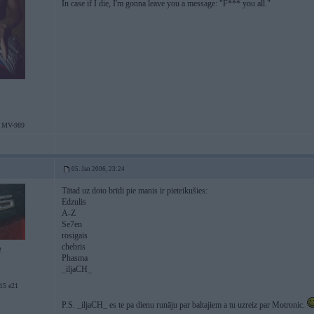
In case if I die, I'm gonna leave you a message: "F*** you all."
 MV-989
05. Jan 2006, 23:24
Tātad uz doto brīdi pie manis ir pieteikušies:
Edzulis
A-Z
Se7en
rosigais
chebris
2
Phasma
_iljaCH_
5 e21
P.S. _iljaCH_ es te pa dienu runāju par baltajiem a tu uzreiz par Motronic.