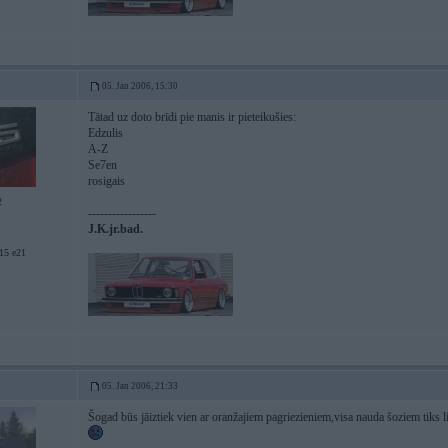
05. Jan 2006, 15:30
Tātad uz doto brīdi pie manis ir pieteikušies:
Edzulis
A-Z
Se7en
rosigais
2
-----------------
J.K.jr.bad.
5 e21
05. Jan 2006, 21:33
Šogad būs jāiztiek vien ar oranžajiem pagriezieniem,visa nauda šoziem tiks l