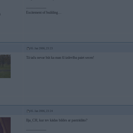
-----------------
Excitement of building....
3
05. Jan 2006, 23:23
Tā taču nevar būt ka man šī izdevība paiet secen!
05. Jan 2006, 23:24
Ilja_CH, kur tev kādas bildes ar pastrādāto?
-----------------