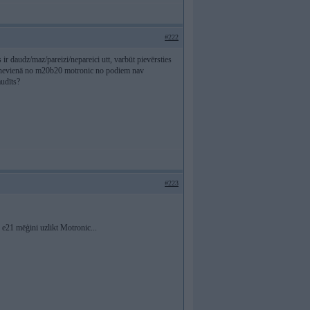
#222
r daudz/maz/pareizi/nepareici utt, varbūt pievērsties
a nevienā no m20b20 motronic no podiem nav
audīts?
#223
uz e21 mēģini uzlikt Motronic...