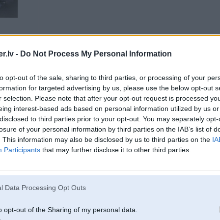
.lv -
Do Not Process My Personal Information
05. Jan 2006, 21:52
to opt-out of the sale, sharing to third parties, or processing of your per
formation for targeted advertising by us, please use the below opt-out s
Tātad uz doto brīdi pie manis ir pieteikušies:
Edzulis
r selection. Please note that after your opt-out request is processed y
A-Z
eing interest-based ads based on personal information utilized by us or
Se7en
disclosed to third parties prior to your opt-out. You may separately opt-
rosigais
chebris
losure of your personal information by third parties on the IAB’s list of
2
. This information may also be disclosed by us to third parties on the
IA
Participants
that may further disclose it to other third parties.
-----------------
5 e21
J.K.jr.bad.
l Data Processing Opt Outs
o opt-out of the Sharing of my personal data.