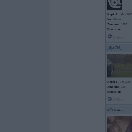
Kopš:
11. May 200
No:
Jelgava
Ziņojumi:
1897
Braucu ar:
Offline
_iljaCH_
Kopš:
11. Jan 2005
Ziņojumi:
325
Braucu ar:
Offline
se7en