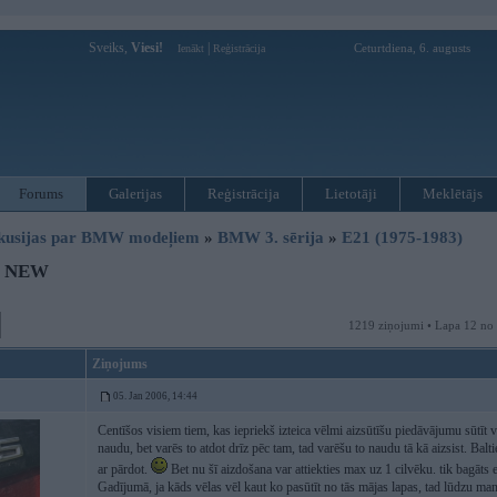
Sveiks,
Viesi!
|
Ceturtdiena, 6. augusts
Ienākt
Reģistrācija
Forums
Galerijas
Reģistrācija
Lietotāji
Meklētājs
kusijas par BMW modeļiem
»
BMW 3. sērija
»
E21 (1975-1983)
1 NEW
1219 ziņojumi • Lapa 12 no
Ziņojums
05. Jan 2006, 14:44
Centīšos visiem tiem, kas iepriekš izteica vēlmi aizsūtīšu piedāvājumu sūtīt
naudu, bet varēs to atdot drīz pēc tam, tad varēšu to naudu tā kā aizsist. Balti
ar pārdot.
Bet nu šī aizdošana var attiekties max uz 1 cilvēku. tik bagāts 
Gadījumā, ja kāds vēlas vēl kaut ko pasūtīt no tās mājas lapas, tad lūdzu man 