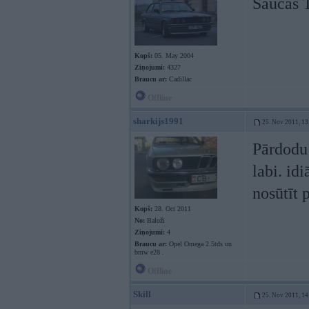
Saucas T
Kopš:
05. May 2004
Ziņojumi:
4327
Braucu ar:
Cadillac
Offline
sharkijs1991
25. Nov 2011, 13
Pārdodu 
labi. id
nosūtīt 
Kopš:
28. Oct 2011
No:
Baloži
Ziņojumi:
4
Braucu ar:
Opel Omega 2.5tds un
bmw e28 .
Offline
Skill
25. Nov 2011, 14