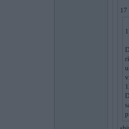
17 
1
D
r
u
v
1
D
s
p
shi