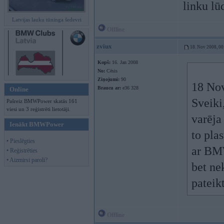
linku lū
Latvijas lauku tūninga šedevri
Offline
zviux
18. Nov 2008, 00
Kopš:
16. Jan 2008
No:
Cēsis
Ziņojumi:
90
18 Nov
Braucu ar:
e36 328
Online
Sveiki
Pašreiz BMWPower skatās 161
viesi un 3 reģistrēti lietotāji.
varēja
Ienākt BMWPower
to pla
• Pieslēgties
ar BMW
• Reģistrēties
• Aizmirsi paroli?
bet ne
pateik
Offline