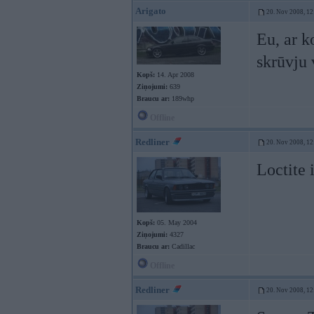
Arigato
20. Nov 2008, 12
Eu, ar k
skrūvju 
Kopš:
14. Apr 2008
Ziņojumi:
639
Braucu ar:
189whp
Offline
Redliner
20. Nov 2008, 12
Loctite 
Kopš:
05. May 2004
Ziņojumi:
4327
Braucu ar:
Cadillac
Offline
Redliner
20. Nov 2008, 12