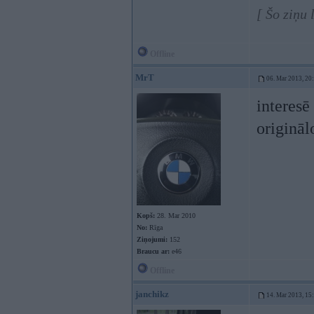
[ Šo ziņu 
Offline
MrT
06. Mar 2013, 20
interesē
origināl
Kopš:
28. Mar 2010
No:
Rīga
Ziņojumi:
152
Braucu ar:
e46
Offline
janchikz
14. Mar 2013, 15