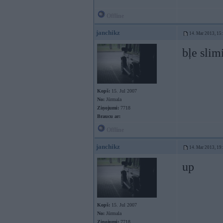
Offline
janchikz
14. Mar 2013, 15
bļe slim
Kopš:
15. Jul 2007
No:
Jūrmala
Ziņojumi:
7718
Braucu ar:
Offline
janchikz
14. Mar 2013, 19
up
Kopš:
15. Jul 2007
No:
Jūrmala
Ziņojumi:
7718