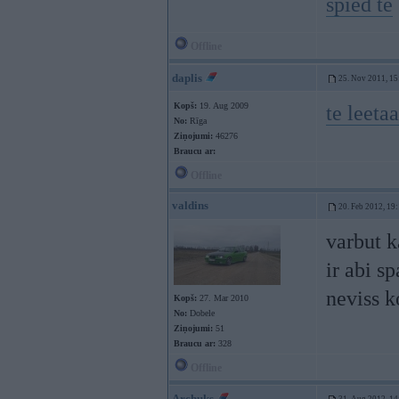
spied te
Offline
daplis
25. Nov 2011, 15
Kopš:
19. Aug 2009
te leeta
No:
Rīga
Ziņojumi:
46276
Braucu ar:
Offline
valdins
20. Feb 2012, 19
varbut k
ir abi s
neviss 
Kopš:
27. Mar 2010
No:
Dobele
Ziņojumi:
51
Braucu ar:
328
Offline
Archuks