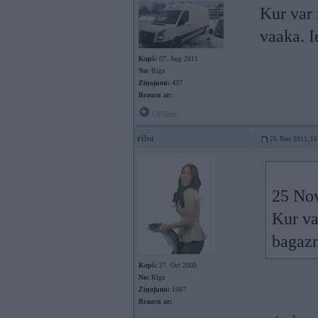
Kur var 
vaaka. I
Kopš:
07. Aug 2011
No:
Rīga
Ziņojumi:
437
Braucu ar:
Offline
riba
25. Nov 2011, 15
25 Nov
Kur va
bagazn
Kopš:
27. Oct 2008
No:
Rīga
Ziņojumi:
1667
Braucu ar: