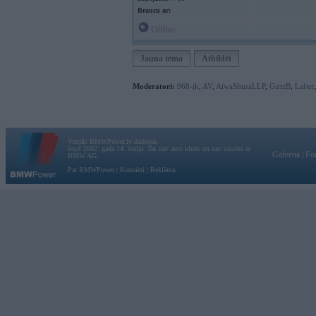
Braucu ar:
Offline
Jauna tēma
Atbildēt
Moderatori:
968-jk
,
AV
,
AiwaShuraLLP
,
GirtzB
,
Lafter
Vortāls BMWPower.lv darbojas
kopš 2002. gada 14. maija. Tas nav auto klubs un nav saistīts ar
Galvena
|
Fo
BMW AG.
Par BMWPower
|
Kontakti
|
Reklāma