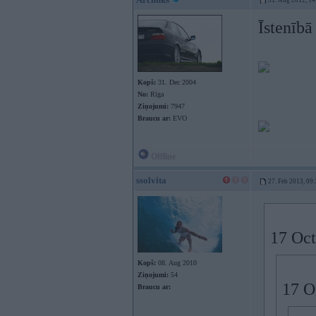
31. Aug 2012, 14
Īstenībā
Kopš:
31. Dec 2004
No:
Rīga
Ziņojumi:
7947
Braucu ar:
EVO
Offline
ssolvita
27. Feb 2013, 09
17 Oct
Kopš:
08. Aug 2010
Ziņojumi:
54
17 O
Braucu ar: