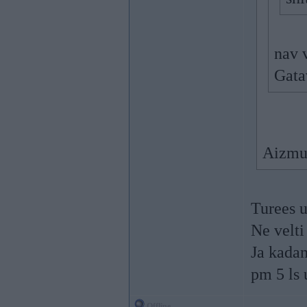
nav 
Gata
Aizmug
Turees u
Ne velti
Ja kadam
pm 5 ls 
Offline