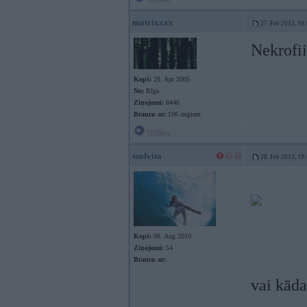
matrixxxx
27. Feb 2013, 10
Nekrofiil
Kopš:
29. Apr 2005
No:
Rīga
Ziņojumi:
8446
Braucu ar:
106 zirgiem
Offline
ssolvita
28. Feb 2013, 19
Kopš:
08. Aug 2010
Ziņojumi:
54
Braucu ar:
vai kāda