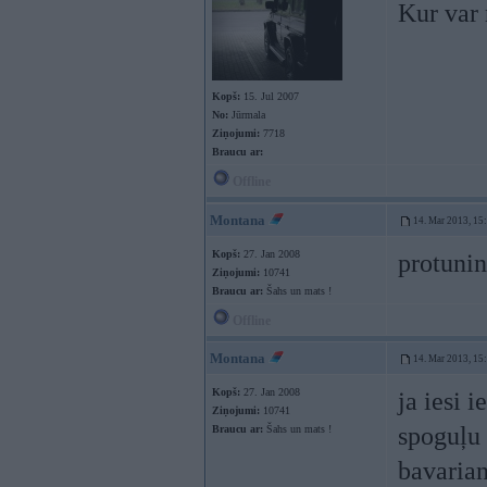
Kur var 
Kopš:
15. Jul 2007
No:
Jūrmala
Ziņojumi:
7718
Braucu ar:
Offline
Montana
14. Mar 2013, 15
Kopš:
27. Jan 2008
protunin
Ziņojumi:
10741
Braucu ar:
Šahs un mats !
Offline
Montana
14. Mar 2013, 15
Kopš:
27. Jan 2008
ja iesi 
Ziņojumi:
10741
spoguļu 
Braucu ar:
Šahs un mats !
bavarian