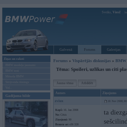
Sveiks,
Viesi!
Ie
Galvenā
Forums
Galerijas
Ziņas un raksti
Forums
»
Vispārējās diskusijas
»
BMW t
BMW modeļu jaunumi
Tēma: Spoileri, uzlikas un citi pl
BMW testi
Mēneša BMW
Sērijveida tūnings
Jauna tēma
Atbildēt
Vel...
Autors
Ziņojums
Gadījuma bilde
zviux
18. Nov 2008, 00
Kopš:
16. Jan 2008
ta diezg
No:
Cēsis
sešcilin
Ziņojumi:
90
Braucu ar:
e36 328