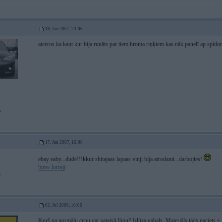
16. Jan 2007, 23:06
atceros ka kaut kur bija runāts par tiem hroma riņķiem kas nāk panelī ap spidome
D
17. Jan 2007, 16:08
ebay eaby...dude!!!kkur shitajaas lapaas vinji bija atrodami...darbojies!
bmw lorinji
6
02. Jul 2008, 10:06
Kurš pa normālu cenu var sataisīt lūpu? Izlūza gabals. Materiāls tāds paciets +