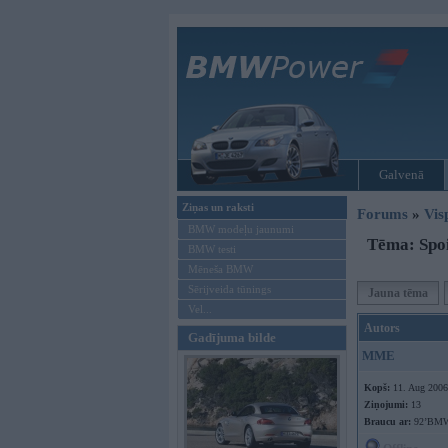
Galvenā
Ziņas un raksti
Forums
»
Vis
BMW modeļu jaunumi
Tēma: Spoil
BMW testi
Mēneša BMW
Sērijveida tūnings
Jauna tēma
Vel...
Autors
Gadījuma bilde
MME
Kopš:
11. Aug 2006
Ziņojumi:
13
Braucu ar:
92’BMW