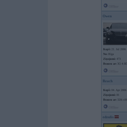
Offline
Owen
Kopš:
21. Jul 2006
No:
Rīga
Ziņojumi:
473
Braucu ar:
X5 4.0
Offline
Reach
Kopš:
04. Apr 2006
Ziņojumi:
81
Braucu ar:
320i e3
Offline
edzulis