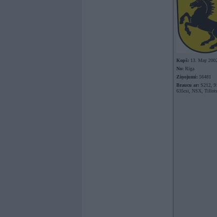
Kopš:
13. May 200
No:
Rīga
Ziņojumi:
56481
Braucu ar:
S212, 9
635csi, NSX, Tillot