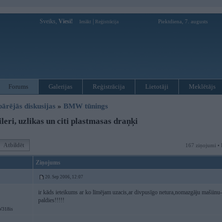
Sveiks,
Viesi!
|
Piektdiena, 7. augusts
Ienākt
Reģistrācija
Forums
Galerijas
Reģistrācija
Lietotāji
Meklētājs
pārējās diskusijas
»
BMW tūnings
eri, uzlikas un citi plastmasas draņķi
Atbildēt
167 ziņojumi • 
Ziņojums
20. Sep 2006, 12:07
ir kāds ieteikums ar ko līmējam uzacis,ar divpusīgo netura,nomazgāju mašiinu-a
paldies!!!!!
318is