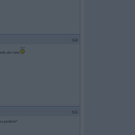
#130
zedz aka vietu
#131
va piedāvāt?