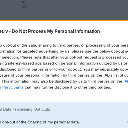
nr4
09. Jul 2008, 15:28
.lv -
Do Not Process My Personal Information
Kāds nezin, kur varētu normāli nopirkt/uzmontēt priekš e60 melno nieru turētāja
to opt-out of the sale, sharing to third parties, or processing of your per
Un vai ir jēga vienlaicīgi pirkt arī pašas faceliftot'ās nieres?
formation for targeted advertising by us, please use the below opt-out s
r selection. Please note that after your opt-out request is processed y
eing interest-based ads based on personal information utilized by us or
disclosed to third parties prior to your opt-out. You may separately opt-
losure of your personal information by third parties on the IAB’s list of
8
. This information may also be disclosed by us to third parties on the
IA
Participants
that may further disclose it to other third parties.
l Data Processing Opt Outs
09. Jul 2008, 15:32
o opt-out of the Sharing of my personal data.
20 Sep 2006, 12:07:00 MME rakstīja: