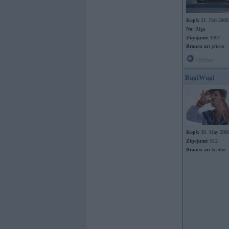
Kopš:
21. Feb 2006
No:
Rīga
Ziņojumi:
1307
Braucu ar:
prieku
Offline
BugiWugi
Kopš:
30. May 200
Ziņojumi:
912
Braucu ar:
bembu