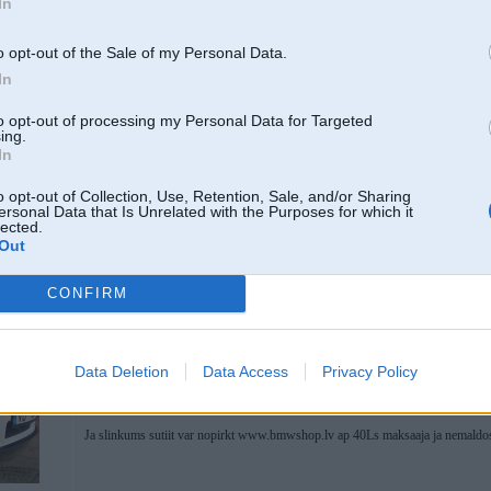
In
ir kāds ieteikums ar ko līmējam uzacis,ar divpusīgo netura,nomazgāju mašii
paldies!!!!!
o opt-out of the Sale of my Personal Data.
In
Melnaa krasaa ir logu silekons(logu liime) maxaa ap 7Ls gro auto var nopirkt 
to opt-out of processing my Personal Data for Targeted
servisaa pakaleejo spoleri( uz loga) pielimeeja ar kkadu huinju vins pagaisu uz
ing.
In
o opt-out of Collection, Use, Retention, Sale, and/or Sharing
 coupe white
ersonal Data that Is Unrelated with the Purposes for which it
lected.
Out
09. Jul 2008, 15:33
CONFIRM
16 Jan 2007, 23:06:00 Owen rakstīja:
atceros ka kaut kur bija runāts par tiem hroma riņķiem kas nāk panelī ap spi
Data Deletion
Data Access
Privacy Policy
Ja slinkums sutiit var nopirkt www.bmwshop.lv ap 40Ls maksaaja ja nemaldos