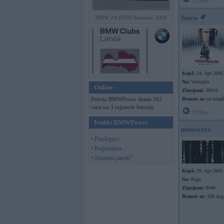
Offline
Staris
BMW Z4 (E89) Roadster 2009
Kopš:
24. Apr 2006
No:
Ventspils
Online
Ziņojumi:
30616
Pašreiz BMWPower skatās 102
Braucu ar:
ra ucuar
viesi un 3 reģistrēti lietotāji.
Offline
Ienākt BMWPower
matrixxxx
• Pieslēgties
• Reģistrēties
• Aizmirsi paroli?
Kopš:
29. Apr 2005
No:
Rīga
Ziņojumi:
8446
Braucu ar:
106 zir