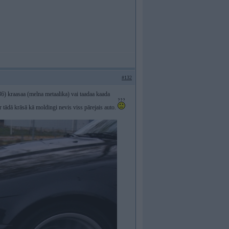
#132
36) kraasaa (melna metaalika) vai taadaa kaada
ir tādā krāsā kā moldingi nevis viss pārejais auto.