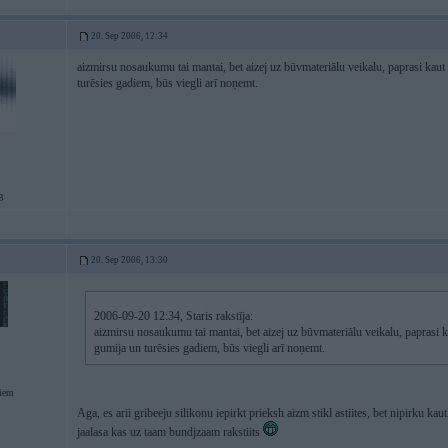
20. Sep 2006, 12:34
aizmirsu nosaukumu tai mantai, bet aizej uz būvmateriālu veikalu, paprasi kaut
turēsies gadiem, būs viegli arī noņemt.
B
20. Sep 2006, 13:30
2006-09-20 12:34, Staris rakstīja:
aizmirsu nosaukumu tai mantai, bet aizej uz būvmateriālu veikalu, paprasi k
gumija un turēsies gadiem, būs viegli arī noņemt.
giem
Aga, es arii gribeeju silikonu iepirkt prieksh aizm stikl astiites, bet nipirku kau
jaalasa kas uz taam bundjzaam rakstiits