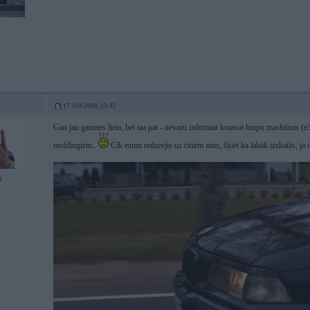
17. Oct 2008, 13:42
Gan jau gaumes lieta, bet taa pat - nevaru izdomaat kraasot luupu mashiinas (e
moldingiem..
Cik esmu redzeejis uz citiem auto, šķiet ka labāk izskatās, ja 
8