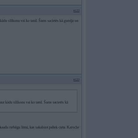
#122
 kādu silikonu vai ko taml. Šams sacietēs kā gumija un
#123
aut kādu silikonu vai ko taml. Šams sacietēs kā
tkaadu riebiigu liimi, kas sakalstot paliek cieta. Karoche