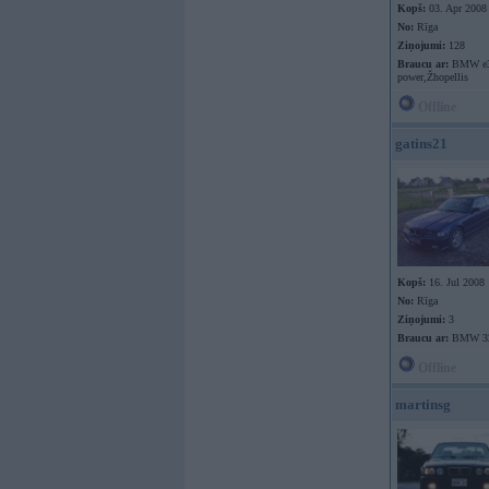
Kopš:
03. Apr 2008
No:
Rīga
Ziņojumi:
128
Braucu ar:
BMW e36
power,Žhopellis
Offline
gatins21
Kopš:
16. Jul 2008
No:
Rīga
Ziņojumi:
3
Braucu ar:
BMW 32
Offline
martinsg