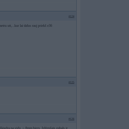
#124
tru utt,...kur lai tādus rauj priekš e36
#125
#126
 šķiedra pa vidu. ~ 8mm biezs. Izlūzušais gabals ir.