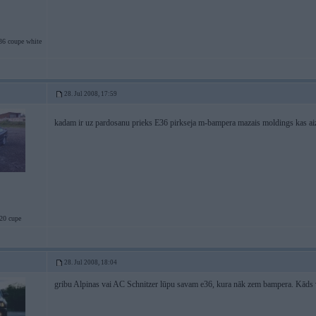
 coupe white
28. Jul 2008, 17:59
kadam ir uz pardosanu prieks E36 pirkseja m-bampera mazais moldings kas ai
0 cupe
28. Jul 2008, 18:04
gribu Alpinas vai AC Schnitzer lūpu savam e36, kura nāk zem bampera. Kāds 