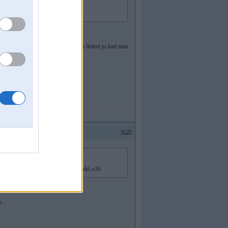
nu-atlipa.
un turees vnk perfekti,nacaas pasam limeet jo kad man
 sosejas aizgaaja
#129
dometru utt,...kur lai tādus rauj priekš e36
...