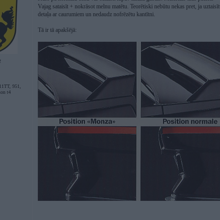
Vajag sataisīt + nokrāsot melnu matētu. Teorētiski nebūtu nekas pret, ja uztaisīt
detaļa ar caurumiem un nedaudz nofrēzētu kantītni.
Tā ir tā apakšējā:
2
11TT, 951,
son t4