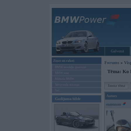
Galvenā
Ziņas un raksti
Forums
»
Vis
BMW modeļu jaunumi
Tēma: Ko 
BMW testi
Mēneša BMW
Sērijveida tūnings
Jauna tēma
Vel...
Autors
Gadījuma bilde
stuntman