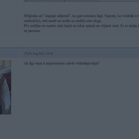
Mēģināju arī "slapjajā sālījumā", tas gan neiznāca lāgā. Sapratu, ka vislabāk ir
simboliski), ietīt marlē un nolikt uz nedēļu zem sloga.
Pēc nedēļas no marles iztin laukā un iekar aukstā un vējainā vietā. Es to darīju
ne jausmas.
20. Aug 2012, 19:19
cik ilgi viņai ir nepieciešams stāvēt vēdinātajā telpā?