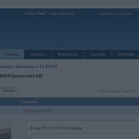
Sveiks,
Viesi!
|
Ceturtdiena, 6. augusts
Ienākt
Reģistrācija
Forums
Galerijas
Reģistrācija
Lietotāji
Meklētājs
pārējās diskusijas
»
FLEIMS
BMWpoweristi ēd?
Atbildēt
1516 ziņojumi • Lapa 69 no
Ziņojums
20. Aug 2012, 19:01
20 Aug 2012, 18:49:33 Che rakstīja: