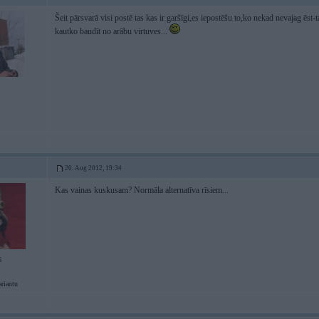
Šeit pārsvarā visi postē tas kas ir garšīgi,es iepostēšu to,ko nekad nevajag ēst
kautko baudīt no arābu virtuves...
20. Aug 2012, 19:34
Kas vainas kuskusam? Normāla alternatīva rīsiem...
6
ariantu