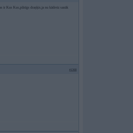
-tas ir Kus Kus,pilnīgs draņķis,ja nu kādreiz sanāk
#1368