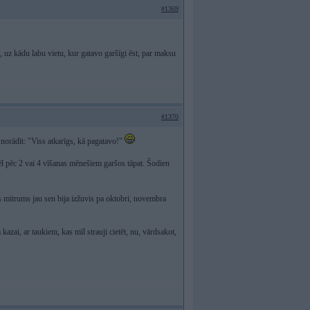
#1369
j, uz kādu labu vietu, kur gatavo garšīgi ēst, par maksu
#1370
i norādīt: "Viss atkarīgs, kā pagatavo!"
 vēl pēc 2 vai 4 vīšanas mēnešiem garšos tāpat. Šodien
ss mitrums jau sen bija izžuvis pa oktobri, novembra
a kazai, ar taukiem, kas mīl strauji cietēt, nu, vārdsakot,