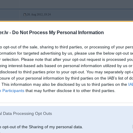
20. Aug 2012, 19:24
Tā, jātin filma atpakaļ.. nomedīts tika oktobrī, galdā cēlu jau Ziemassvētkos.
Bet daži fragmenti izvilka līdz pavasarim. Garšas īpašības šādi fermentētai gaļa
.lv -
Do Not Process My Personal Information
to opt-out of the sale, sharing to third parties, or processing of your per
formation for targeted advertising by us, please use the below opt-out s
r selection. Please note that after your opt-out request is processed y
eing interest-based ads based on personal information utilized by us or
disclosed to third parties prior to your opt-out. You may separately opt-
losure of your personal information by third parties on the IAB’s list of
z mežu
. This information may also be disclosed by us to third parties on the
IA
Participants
that may further disclose it to other third parties.
20. Aug 2012, 19:30
tātad tik turēta arī pa "mīnusiem". intresanti. likās, ka vajag vēsu, bet virs nulle
l Data Processing Opt Outs
o opt-out of the Sharing of my personal data.