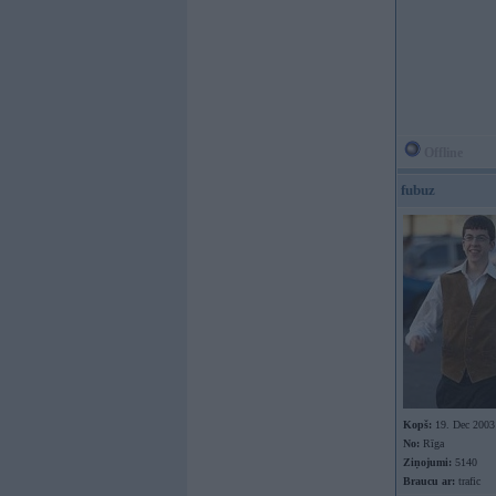
Offline
fubuz
Kopš:
19. Dec 2003
No:
Rīga
Ziņojumi:
5140
Braucu ar:
trafic