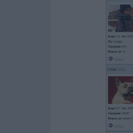
Kopš:
14. Mar 2010
No:
Liepāja
Ziņojumi:
614
Braucu ar:
⚓
Offline
VMR
Kopš:
07. May 200
Ziņojumi:
10347
Braucu ar:
sporta v
Offline