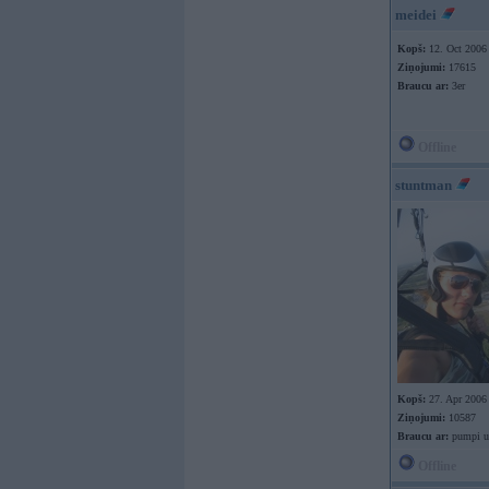
meidei
Kopš:
12. Oct 2006
Ziņojumi:
17615
Braucu ar:
3er
Offline
stuntman
Kopš:
27. Apr 2006
Ziņojumi:
10587
Braucu ar:
pumpi u
Offline