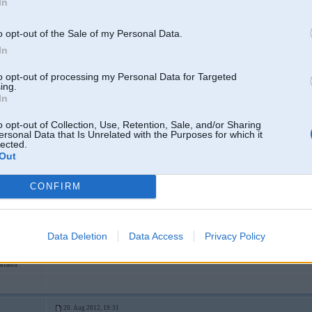
In
o opt-out of the Sale of my Personal Data.
In
to opt-out of processing my Personal Data for Targeted
ing.
In
o opt-out of Collection, Use, Retention, Sale, and/or Sharing
ersonal Data that Is Unrelated with the Purposes for which it
lected.
20. Aug 2012, 19:30
Out
Ja garšas īpašības nemainās, tad tolks vītināt? Vai arī tu gribēji teikt, ka uztur
CONFIRM
Data Deletion
Data Access
Privacy Policy
6
ariantu
20. Aug 2012, 19:31