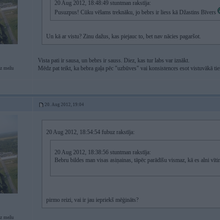
20 Aug 2012, 18:48:49 stuntman rakstīja:
Pusuzpus! Cūku vēlams treknāku, jo bebrs ir liess kā Džastins Bīvers
Un kā ar vistu? Zinu dažus, kas piejauc to, bet nav nācies pagaršot.
Vista pati ir sausa, un bebrs ir sauss. Diez, kas tur labs var iznākt.
Mēdz pat teikt, ka bebra gaļa pēc "uzbūves" vai konsistences esot vistuvākā tieš
z mežu
20. Aug 2012, 19:04
20 Aug 2012, 18:54:54 fubuz rakstīja:
20 Aug 2012, 18:38:56 stuntman rakstīja:
Bebru bildes man visas asiņainas, tāpēc parādīšu vismaz, kā es alni vīti
pirmo reizi, vai ir jau iepriekš mēģināts?
z mežu