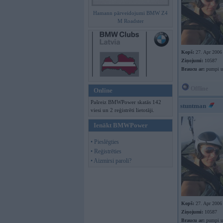
Hamann pārveidojumi BMW Z4
M Roadster
Kopš:
27. Apr 2006
Ziņojumi:
10587
Braucu ar:
pumpi u
Offline
Online
Pašreiz BMWPower skatās 142
stuntman
viesi un 2 reģistrēti lietotāji.
Ienākt BMWPower
• Pieslēgties
• Reģistrēties
• Aizmirsi paroli?
Kopš:
27. Apr 2006
Ziņojumi:
10587
Braucu ar:
pumpi u