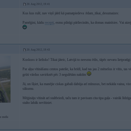
20. Aug 2012, 19:41
Kus kus rulē, nav viņš jāēd kā pamatpiedeva :ēdam_tikai_desumaizes:
Pamēģini, kādu
recepti
, esmu pilnīgi pārliecināts, ka domas mainīsies. Vai aize
20. Aug 2012, 19:43
Kuskuss ir lielisks! Tikai jāteic, Latvijā to neesmu ēdis, tāpēc nevaru lietpratīg
Par aļņa vītināšanu centos pateikt, ka brīdī, kad tas jau 2 mēnešus ir vītis, tas
grūti vārdus savirknēt pēc 3 negulētām naktīm
Jā, un šķiet, ka manējie ciskas gabali dabūja arī mīnusus, bet nekāda vaina, vi
sākumu.
Mēģināju vītināt arī staltbriedi, taču tam ir pavisam cita tipa gaļa - vairāk līdzīg
stalto labāk nevītiniet.
z mežu