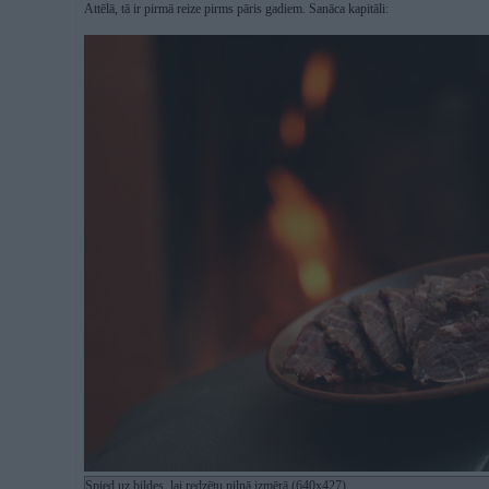
Attēlā, tā ir pirmā reize pirms pāris gadiem. Sanāca kapitāli:
Spied uz bildes, lai redzētu pilnā izmērā (640x427)