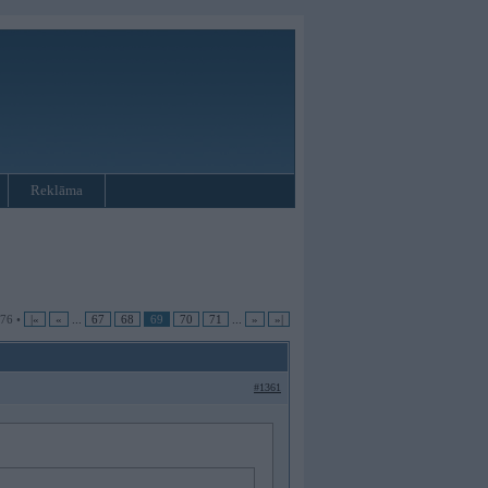
Reklāma
 76 •
|«
«
...
67
68
69
70
71
...
»
»|
#1361