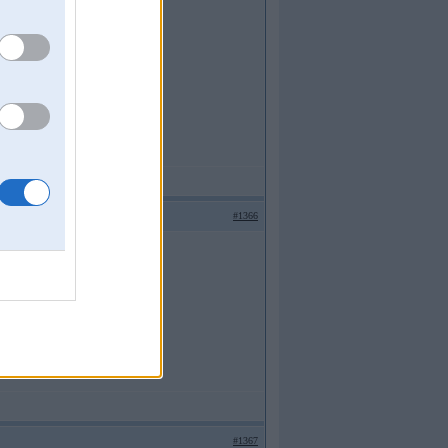
#1366
vērtība nemainās?
#1367