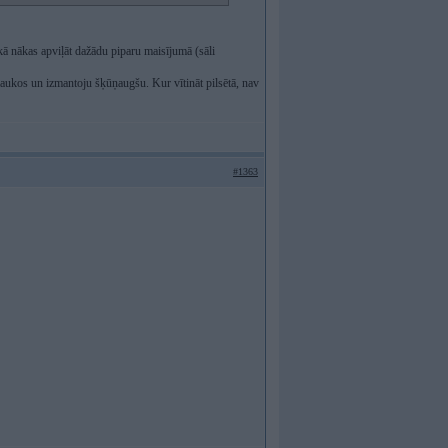
 kā nākas apviļāt dažādu piparu maisījumā (sāli
 laukos un izmantoju šķūņaugšu. Kur vītināt pilsētā, nav
#1363