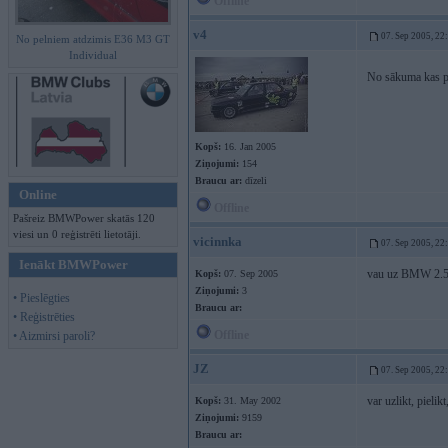
Offline
v4
07. Sep 2005, 22
No pelniem atdzimis E36 M3 GT
Individual
No sākuma kas 
Kopš:
16. Jan 2005
Ziņojumi:
154
Braucu ar:
dīzeli
Online
Offline
Pašreiz BMWPower skatās 120
viesi un 0 reģistrēti lietotāji.
vicinnka
07. Sep 2005, 22
Ienākt BMWPower
vau uz BMW 2.5 b
Kopš:
07. Sep 2005
Ziņojumi:
3
• Pieslēgties
Braucu ar:
• Reģistrēties
Offline
• Aizmirsi paroli?
JZ
07. Sep 2005, 22
var uzlikt, pielikt
Kopš:
31. May 2002
Ziņojumi:
9159
Braucu ar: