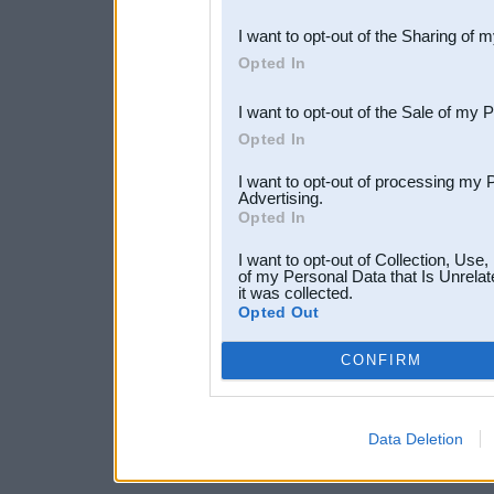
also be disclosed by us to 
I want to opt-out of the Sharing of 
Downstream Participants
th
Opted In
third parties.
I want to opt-out of the Sale of my 
Opted In
I want to opt-out of processing my 
Advertising.
Opted In
I want to opt-out of Collection, Use
of my Personal Data that Is Unrelat
it was collected.
Opted Out
CONFIRM
Data Deletion