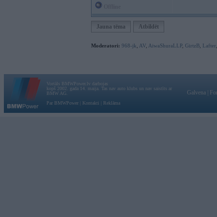
Offline
Jauna tēma
Atbildēt
Moderatori:
968-jk
,
AV
,
AiwaShuraLLP
,
GirtzB
,
Lafter
Vortāls BMWPower.lv darbojas
kopš 2002. gada 14. maija. Tas nav auto klubs un nav saistīts ar
Galvena
|
Fo
BMW AG.
Par BMWPower
|
Kontakti
|
Reklāma