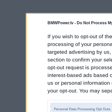
BMWPower.lv -
Do Not Process My
If you wish to opt-out of the
processing of your personal
targeted advertising by us
section to confirm your sel
opt-out request is proces
interest-based ads based o
us or personal information d
your opt-out. You may separ
disclosure of your personal
IAB’s list of downstream pa
Personal Data Processing Opt Outs