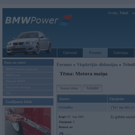
Sveiks,
Viesi!
Ie
Galvenā
Forums
Galerijas
Ziņas un raksti
Forums
»
Vispārējās diskusijas
»
Tehni
BMW modeļu jaunumi
Tēma: Motora maiņa
BMW testi
Mēneša BMW
Sērijveida tūnings
Jauna tēma
Atbildēt
Vel...
Autors
Ziņojums
Gadījuma bilde
vicinnka
07. Sep 2005, 22
Es gribētu uzzinā
Kopš:
07. Sep 2005
Ziņojumi:
3
Braucu ar: