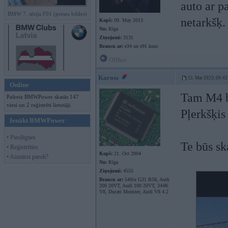
auto ar p
BMW 7. sērija F01 (preses bildes)
netarkšķ.
Kopš:
09. May 2013
No:
Rīga
Ziņojumi:
3131
Braucu ar:
e34 un e91 kuuc
Offline
Kaross
15. Mar 2023, 09:42
Online
Tam M4 b
Pašreiz BMWPower skatās 147
viesi un 2 reģistrēti lietotāji.
Pļerkšķis
Ienākt BMWPower
• Pieslēgties
Te būs s
• Reģistrēties
Kopš:
21. Oct 2004
• Aizmirsi paroli?
No:
Rīga
Ziņojumi:
4555
Braucu ar:
540ix G31 B58, Audi
200 20VT, Audi 100 20VT, 344K
V8, Ducati Monster, Audi V8 4.2