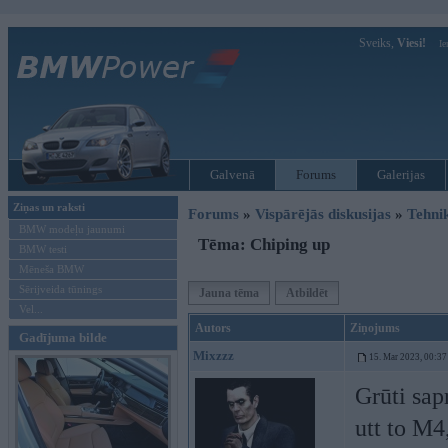
Sveiks,
Viesi!
Ie
Galvenā
Forums
Galerijas
Ziņas un raksti
Forums
»
Vispārējās diskusijas
»
Tehni
BMW modeļu jaunumi
Tēma: Chiping up
BMW testi
Mēneša BMW
Sērijveida tūnings
Jauna tēma
Atbildēt
Vel...
Autors
Ziņojums
Gadījuma bilde
Mixzzz
15. Mar 2023, 00:37
Grūti sap
utt to M4,