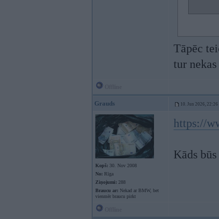
Tāpēc tei
tur nekas
Offline
Grauds
10. Jun 2026, 22:26
https://
Kāds būs
Kopš:
30. Nov 2008
No:
Rīga
Ziņojumi:
288
Braucu ar:
Nekad ar BMW, bet
vienmēr braucu pirkt
Offline