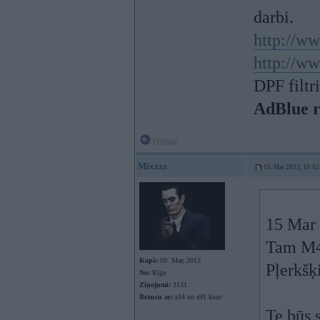
darbi.
http://ww
http://ww
DPF filtr
AdBlue 
Offline
Mixzzz
15. Mar 2023, 10:02
15 Mar 
Tam M4 
Kopš:
09. May 2013
Pļerkšķ
No:
Rīga
Ziņojumi:
3131
Braucu ar:
e34 un e91 kuuc
Te būs 