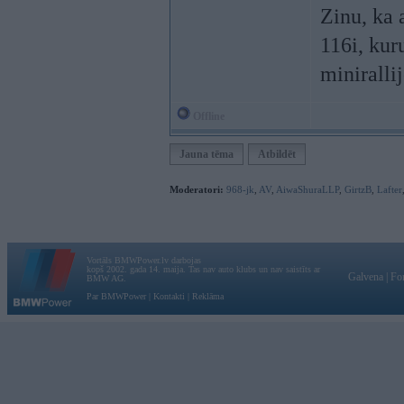
Zinu, ka 
116i, kur
miniralli
Offline
Jauna tēma
Atbildēt
Moderatori:
968-jk
,
AV
,
AiwaShuraLLP
,
GirtzB
,
Lafter
Vortāls BMWPower.lv darbojas
kopš 2002. gada 14. maija. Tas nav auto klubs un nav saistīts ar
Galvena
|
Fo
BMW AG.
Par BMWPower
|
Kontakti
|
Reklāma