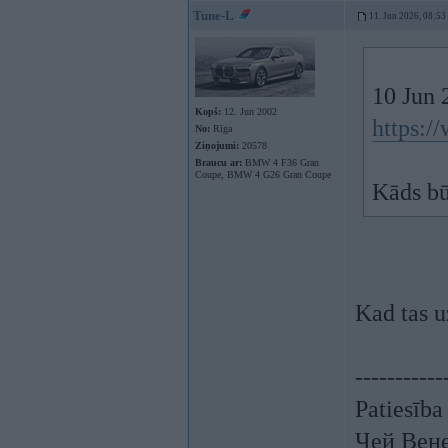
Tune-L
11. Jun 2026, 08:53
10 Jun 
Kopš:
12. Jun 2002
https:
No:
Rīga
Ziņojumi:
20578
Braucu ar:
BMW 4 F36 Gran
Coupe, BMW 4 G26 Gran Coupe
Kāds b
Kad tas u
-----------
Patiesība
Чей Вен