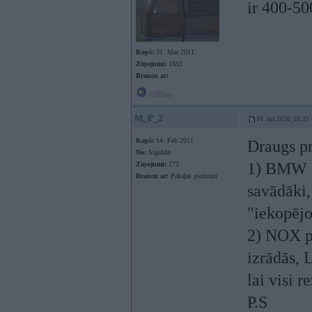
ir 400-50
Kopš:
31. Mar 2011
Ziņojumi:
1693
Braucu ar:
Offline
M_P_2
01. Jul 2026, 19:25
Kopš:
14. Feb 2011
Draugs p
No:
Sigulda
1) BMW N
Ziņojumi:
172
Braucu ar:
Pakaļas piedziņu
savādāki,
"iekopējo
2) NOX p
izrādās, 
lai visi 
P.S