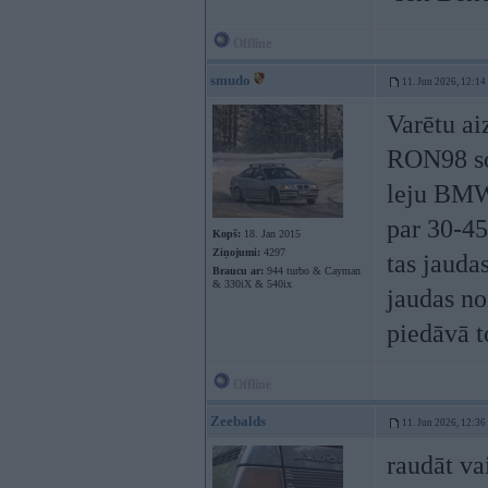
Offline
smudo
11. Jun 2026, 12:14
Varētu a
RON98 sof
leju BMW 
par 30-45
Kopš:
18. Jan 2015
Ziņojumi:
4297
tas jaudas
Braucu ar:
944 turbo & Cayman
& 330iX & 540ix
jaudas no
piedāvā t
Offline
Zeebalds
11. Jun 2026, 12:36
raudāt va