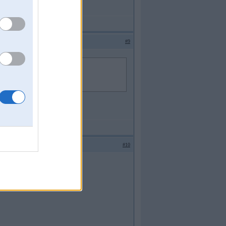
#9
ārpstas m50b25 motoram
#10