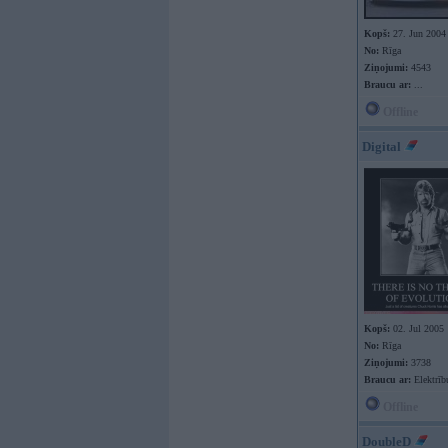
Kopš:
27. Jun 2004
No:
Rīga
Ziņojumi:
4543
Braucu ar:
...
Offline
Digital
Kopš:
02. Jul 2005
No:
Rīga
Ziņojumi:
3738
Braucu ar:
Elektrīb
Offline
DoubleD