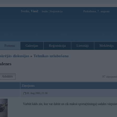
Sveiks,
Viesi!
|
Piektdiena, 7. augusts
Ienākt
Reģistrācija
Forums
Galerijas
Reģistrācija
Lietotāji
Meklētājs
pārējās diskusijas
»
Tehnikas uzlabošana
alenes
Atbildēt
97 ziņojumi
Ziņojums
01. Aug 2005, 21:36
Varbūt kāds zin, kur var dabūt un cik maksā sporta(tūninga) sadales vārp