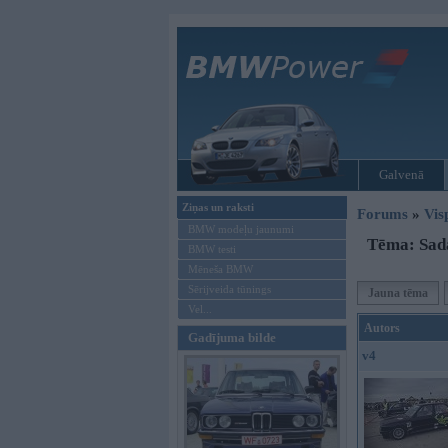
Galvenā
Ziņas un raksti
Forums
»
Vis
BMW modeļu jaunumi
Tēma: Sad
BMW testi
Mēneša BMW
Sērijveida tūnings
Jauna tēma
Vel...
Autors
Gadījuma bilde
v4