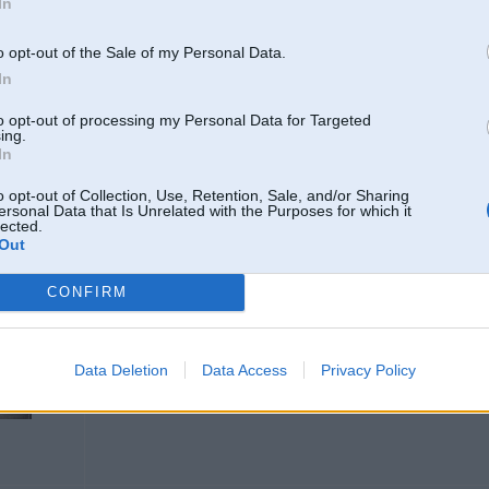
In
u
o opt-out of the Sale of my Personal Data.
In
01. Aug 2005, 22:44
to opt-out of processing my Personal Data for Targeted
ing.
2005-08-01 21:36, v4 rakstīja:
In
i
Varbūt kāds zin, kur var dabūt un cik maksā sporta(tūninga) sadales v
o opt-out of Collection, Use, Retention, Sale, and/or Sharing
ersonal Data that Is Unrelated with the Purposes for which it
lected.
kas tas i pa modeli kam tads ir ieksha un litrazha???
Out
CONFIRM
01. Aug 2005, 22:52
e30 2.5 24v
Data Deletion
Data Access
Privacy Policy