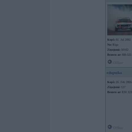
Kopš:
01. Jul 2002
No:
Rīga
Ziņojumi:
50162
Braucu ar:
HH-325
Offline
edupuika
Kopš:
26. Feb 2005
Ziņojumi:
127
Braucu ar:
E30 323
Offline