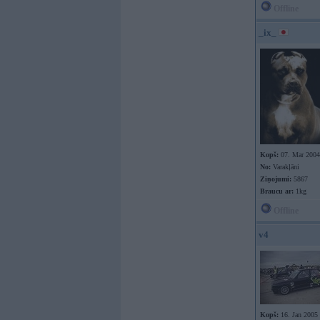
Offline
_ix_
Kopš:
07. Mar 2004
No:
Varakļāni
Ziņojumi:
5867
Braucu ar:
1kg
Offline
v4
Kopš:
16. Jan 2005