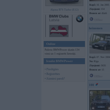
Kopš:
16. Jan 2005
Ziņojumi:
154
Alpina B7S Turbo (E12)
Braucu ar:
dīzeli
Offline
heinomen
Online
Pašreiz BMWPower skatās 134
viesi un 1 reģistrēti lietotāji.
Kopš:
07. Nov 200
Ienākt BMWPower
No:
Rīga
Ziņojumi:
5635
• Pieslēgties
Braucu ar:
15
• Reģistrēties
Offline
• Aizmirsi paroli?
100