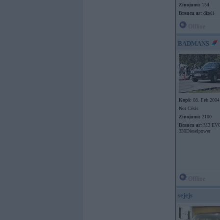
Ziņojumi:
154
Braucu ar:
dīzeli
Offline
BADMANS
Kopš:
08. Feb 2004
No:
Cēsis
Ziņojumi:
2100
Braucu ar:
M3 EVO
330Dieselpower
Offline
sejejs