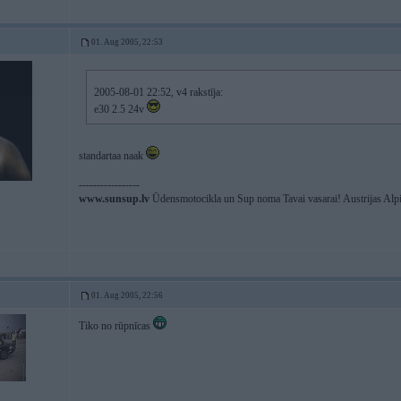
01. Aug 2005, 22:53
2005-08-01 22:52, v4 rakstīja:
e30 2.5 24v
standartaa naak
-----------------
www.sunsup.lv
Ūdensmotocikla un Sup noma Tavai vasarai! Austrijas Alpi
01. Aug 2005, 22:56
Tiko no rūpnīcas