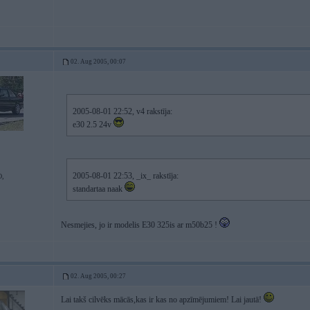
02. Aug 2005, 00:07
2005-08-01 22:52, v4 rakstīja:
e30 2.5 24v
2005-08-01 22:53, _ix_ rakstīja:
,
standartaa naak
Nesmejies, jo ir modelis E30 325is ar m50b25 !
02. Aug 2005, 00:27
Lai takš cilvēks mācās,kas ir kas no apzīmējumiem! Lai jautā!