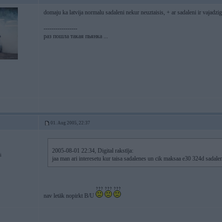
domaju ka latvija normalu sadaleni nekur neuztaisis, + ar sadaleni ir vajadzi
-----------------
раз пошла такая пьянка ...
01. Aug 2005, 22:37
2005-08-01 22:34, Digital rakstīja:
i
jaa man ari interesetu kur taisa sadalenes un cik maksaa e30 324d sadale
nav letāk nopirkt B/U