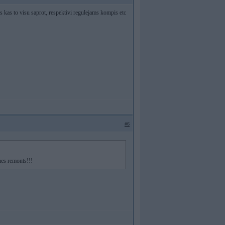
gs kas to visu saprot, respektivi regulejams kompis etc
#6
nes remonts!!!