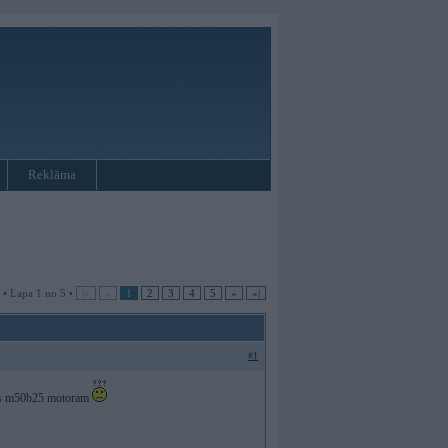
Reklāma
 • Lapa 1 no 5 •
|«
«
1
2
3
4
5
»
»|
#1
stas m50b25 motoram