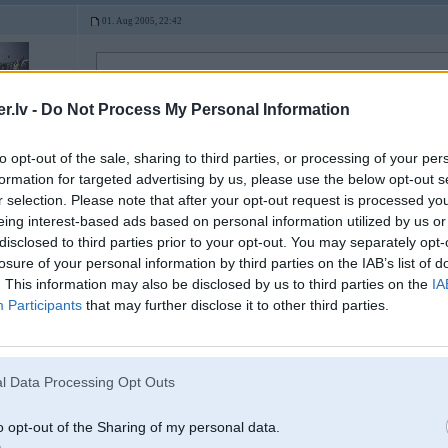
01. Aug 2005, 22:42
2005-08-01 22:37, DoubleD rakstīja:
domaju ka latvija normalu sadaleni nekur neuztaisis, + ar sadaleni ir vaja
.lv -
Do Not Process My Personal Information
kompis etc
to opt-out of the sale, sharing to third parties, or processing of your per
Vieglāk ir dabūt kompi nekā tās sadalenes
Ar čipu arī var iztikt.
formation for targeted advertising by us, please use the below opt-out s
r selection. Please note that after your opt-out request is processed y
eing interest-based ads based on personal information utilized by us or
01. Aug 2005, 22:42
disclosed to third parties prior to your opt-out. You may separately opt-
losure of your personal information by third parties on the IAB’s list of
Nu jauna maksaa 150ls ar visiem rokeriem!!jauna!Pagaidam jau tikai biki tiks
. This information may also be disclosed by us to third parties on the
IA
Participants
that may further disclose it to other third parties.
l Data Processing Opt Outs
o opt-out of the Sharing of my personal data.