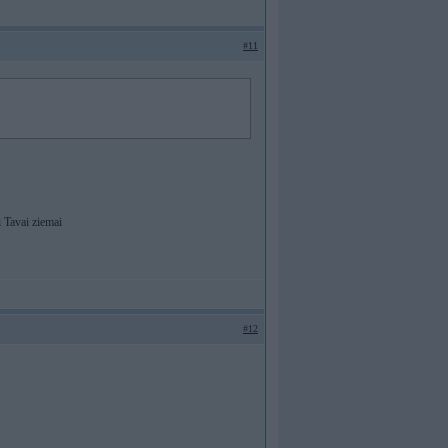
#11
 Tavai ziemai
#12