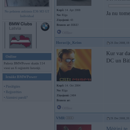
Kopš:
14. Apr 2008
No pelniem atdzimis E36 M3 GT
Ja nu tome
No:
Rīga
Individual
Ziņojumi:
43
Braucu ar:
BIKE!
Offline
Horacijs_Keins
29. Dec 2008, 19
Kur var da
Online
DC un Bit
Pašreiz BMWPower skatās 114
viesi un 6 reģistrēti lietotāji.
Ienākt BMWPower
Kopš:
14. Oct 2004
• Pieslēgties
No:
Rīga
• Reģistrēties
Ziņojumi:
2484
• Aizmirsi paroli?
Braucu ar:
Offline
VMR
29. Dec 2008, 20
Mēģini te