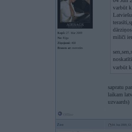
04 Jun 2
varbūt k
Latviešu
terasīti
dārziņos
Kopš:
27. Mar 2009
miliči ie
No:
Rīga
Ziņojumi:
468
Braucu ar:
mercedes
sen,sen,
noskatīt
varbūt k
sapratu pa
laikam lat
uzvaards)
Offline
Zoo
04. Jun 2009, 12