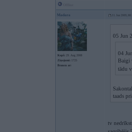
Offline
Madara
11. Jun 2009, 08
05 Jun 2
04 Jun
Kopš:
29. Aug 2008
Baigi 
Ziņojumi:
1725
Braucu ar:
tādu 
Sakontak
taads pr
tv nedrīkst
sagribējis 