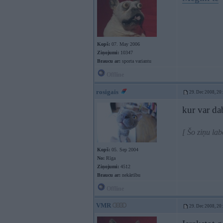
Kopš:
07. May 2006
Ziņojumi:
10347
Braucu ar:
sporta variantu
Offline
rosigais
29. Dec 2008, 20
kur var da
[ Šo ziņu la
Kopš:
05. Sep 2004
No:
Rīga
Ziņojumi:
4512
Braucu ar:
nekārtību
Offline
VMR
29. Dec 2008, 20