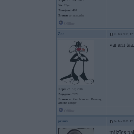
Kopš:
27. Mar 2009
No:
Rīga
Ziņojumi:
468
Braucu ar:
mercedes
Offline
Zoo
04. Jun 2009, 12
vai arii taa.
Kopš:
27. Sep 2007
Ziņojumi:
7820
Braucu ar:
God bless mr. Dunning
and mr. Kruger
Offline
primy
04. Jun 2009, 12
milzīgs pa