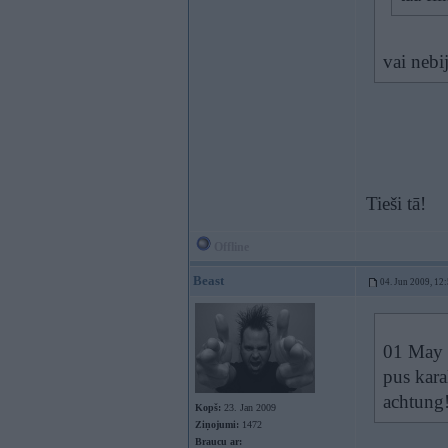
vai nebi
Tieši tā!
Offline
Beast
04. Jun 2009, 12
01 May 
pus karaļ
achtung
Kopš:
23. Jan 2009
Ziņojumi:
1472
Braucu ar: