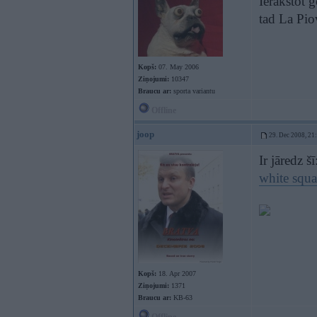
Ierakstot 
tad La Pio
Kopš:
07. May 2006
Ziņojumi:
10347
Braucu ar:
sporta variantu
Offline
joop
29. Dec 2008, 21
Ir jāredz šī
white squa
Kopš:
18. Apr 2007
Ziņojumi:
1371
Braucu ar:
KB-63