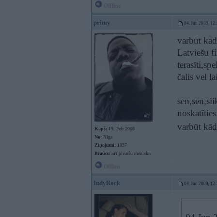
Offline
primy
04. Jun 2009, 12
varbūt kād
Latviešu f
terasīti,s
čalis vel l
sen,sen,si
noskatītie
varbūt kād
Kopš:
19. Feb 2008
No:
Rīga
Ziņojumi:
1037
Braucu ar:
plīsušu menisku
Offline
IndyRock
04. Jun 2009, 12