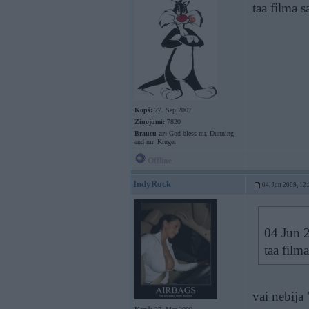
taa filma 
Kopš:
27. Sep 2007
Ziņojumi:
7820
Braucu ar:
God bless mr. Dunning
and mr. Kruger
Offline
IndyRock
04. Jun 2009, 12
04 Jun 2
taa film
vai nebija 