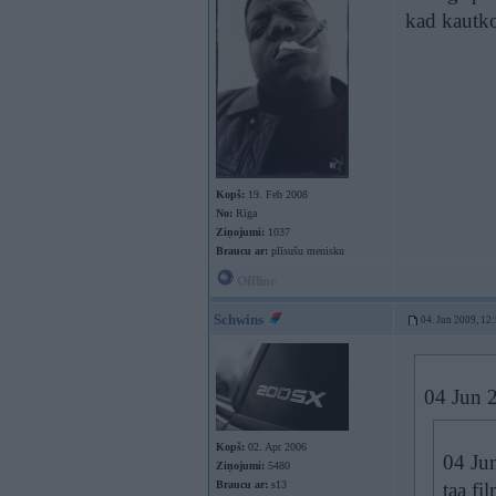
kad kautko
Kopš:
19. Feb 2008
No:
Rīga
Ziņojumi:
1037
Braucu ar:
plīsušu menisku
Offline
Schwins
04. Jun 2009, 12
04 Jun 2
Kopš:
02. Apr 2006
04 Jun
Ziņojumi:
5480
Braucu ar:
s13
taa fi