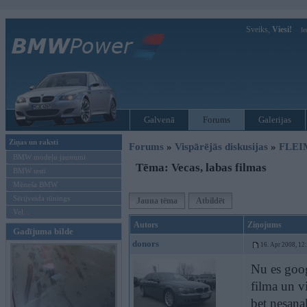
Sveiks,
Viesi!
Ie
Galvenā
Forums
Galerijas
Ziņas un raksti
Forums
»
Vispārējās diskusijas
»
FLEI
BMW modeļu jaunumi
Tēma: Vecas, labas filmas
BMW testi
Mēneša BMW
Sērijveida tūnings
Jauna tēma
Atbildēt
Vel...
Autors
Ziņojums
Gadījuma bilde
donors
16. Apr 2008, 12
Nu es goog
filma un v
bet nesan