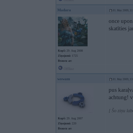
Offline
Madara
01. May 2009, 11
once upon 
skatīties 
Kopš:
29. Aug 2008
Ziņojumi:
1725
Braucu ar:
Offline
wowam
01. May 2009, 13
pus karaļva
achtung! 
[ Šo ziņu l
Kopš:
29. Aug 2007
Ziņojumi:
220
Braucu ar: