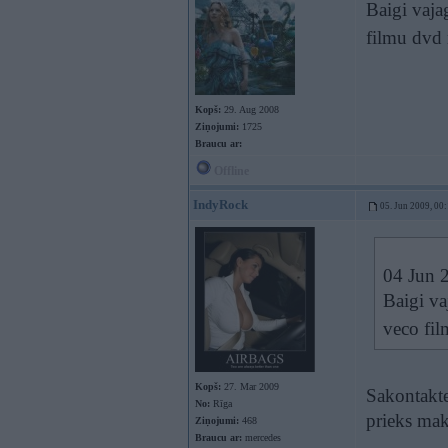
Baigi vaja
filmu dvd 
Kopš:
29. Aug 2008
Ziņojumi:
1725
Braucu ar:
Offline
IndyRock
05. Jun 2009, 00
04 Jun 2
Baigi va
veco fil
Kopš:
27. Mar 2009
Sakontakte
No:
Rīga
prieks mak
Ziņojumi:
468
Braucu ar:
mercedes