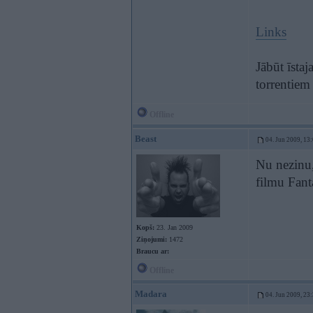
Links
Jābūt īsta
torrentiem
Offline
Beast
04. Jun 2009, 13
Nu nezinu,
filmu Fanta
Kopš:
23. Jan 2009
Ziņojumi:
1472
Braucu ar:
Offline
Madara
04. Jun 2009, 23