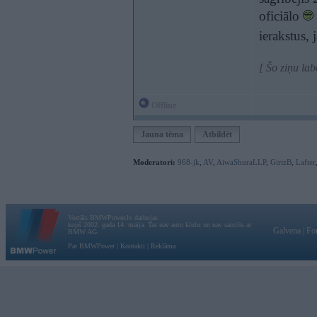
oficiālo
ierakstus,
[ Šo ziņu la
Offline
Jauna tēma
Atbildēt
Moderatori:
968-jk
,
AV
,
AiwaShuraLLP
,
GirtzB
,
Lafter
Vortāls BMWPower.lv darbojas
kopš 2002. gada 14. maija. Tas nav auto klubs un nav saistīts ar
Galvena
|
Fo
BMW AG.
Par BMWPower
|
Kontakti
|
Reklāma