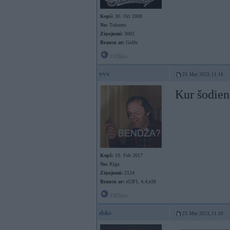
Kopš:
30. Oct 2008
No:
Tukums
Ziņojumi:
3002
Braucu ar:
Golfu
Offline
vvv
23. May 2023, 11:16
Kur šodien
Kopš:
19. Feb 2017
No:
Rīga
Ziņojumi:
2124
Braucu ar:
e53FL 4,4;e38
Offline
dsks
23. May 2023, 11:20