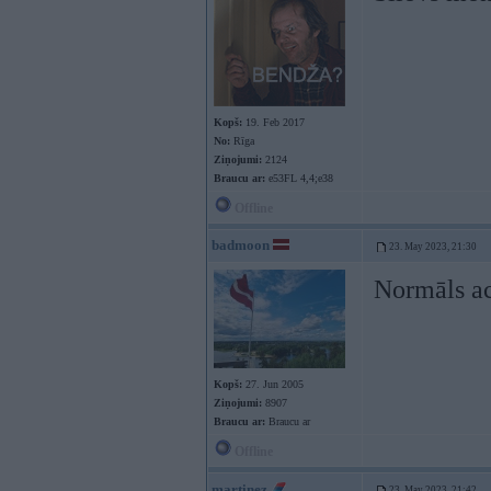
Kopš:
19. Feb 2017
No:
Rīga
Ziņojumi:
2124
Braucu ar:
e53FL 4,4;e38
Offline
badmoon
23. May 2023, 21:30
Normāls a
Kopš:
27. Jun 2005
Ziņojumi:
8907
Braucu ar:
Braucu ar
Offline
martinez
23. May 2023, 21:42