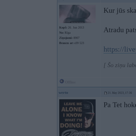
Kur jūs ska
Kopš:
26. Jun 2013
Atradu pats
No:
Rīga
Ziņojumi:
8907
Braucu ar:
e39 523
https://li
[ Šo ziņu la
Offline
werto
21. May 2023, 17:36
Pa Tet hoke