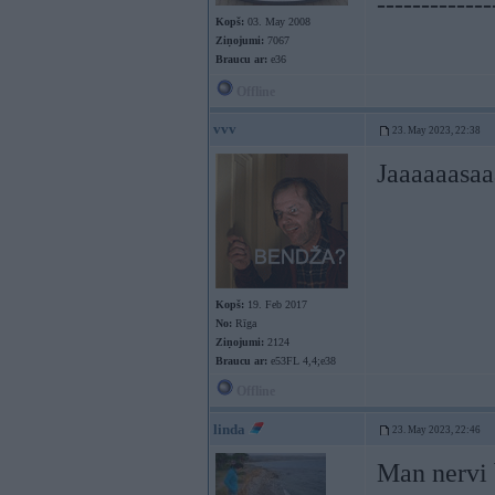
-------------
Kopš:
03. May 2008
Ziņojumi:
7067
Braucu ar:
e36
Offline
vvv
23. May 2023, 22:38
Jaaaaaasaa
Kopš:
19. Feb 2017
No:
Rīga
Ziņojumi:
2124
Braucu ar:
e53FL 4,4;e38
Offline
linda
23. May 2023, 22:46
Man nervi 