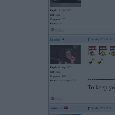
Kopš:
17. Dec 2002
No:
Rīga
Ziņojumi:
17
Braucu ar:
Offline
Ermins
20. May 2023, 23:14
Kopš:
02. Sep 2007
No:
Rīga
Ziņojumi:
608
-------------
Braucu ar:
izslēgtu DTC
To keep yo
Offline
badmoon
20. May 2023, 23:23