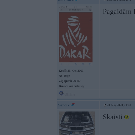
Pagaidām l
Kopš:
25. Oct 2003
No:
Rīga
Ziņojumi:
29302
Braucu ar:
cietu seju
Offline
Sancix
23. May 2023, 21:48
Skaisti