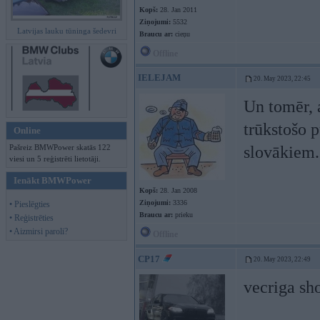
Kopš:
28. Jan 2011
Ziņojumi:
5532
Latvijas lauku tūninga šedevri
Braucu ar:
cieņu
Offline
IELEJAM
20. May 2023, 22:45
Un tomēr, a
trūkstošo 
Online
Pašreiz BMWPower skatās 122
slovākiem.
viesi un 5 reģistrēti lietotāji.
Ienākt BMWPower
Kopš:
28. Jan 2008
Ziņojumi:
3336
• Pieslēgties
Braucu ar:
prieku
• Reģistrēties
• Aizmirsi paroli?
Offline
CP17
20. May 2023, 22:49
vecriga sh