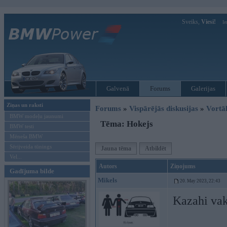
Sveiks,
Viesi!
Ie
Galvenā
Forums
Galerijas
Ziņas un raksti
Forums
»
Vispārējās diskusijas
»
Vort
BMW modeļu jaunumi
Tēma: Hokejs
BMW testi
Mēneša BMW
Sērijveida tūnings
Jauna tēma
Atbildēt
Vel...
Autors
Ziņojums
Gadījuma bilde
Mikels
20. May 2023, 22:43
Kazahi vak