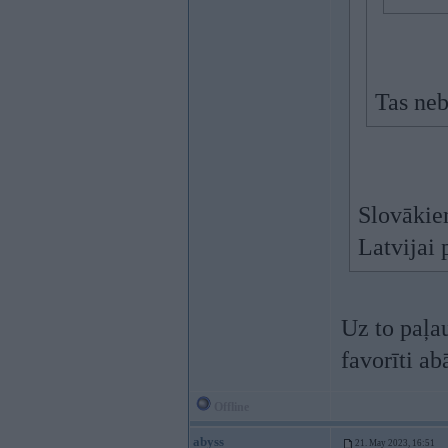
Tas neb
Slovākiem
Latvijai 
Uz to paļa
favorīti a
Offline
abyss
21. May 2023, 16:51