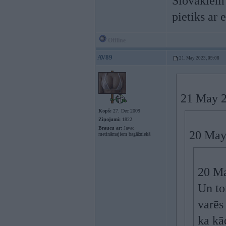
Slovākiem 
pietiks ar
Offline
AV89
21. May 2023, 09:08
21 May 2
Kopš:
27. Dec 2009
Ziņojumi:
1822
Braucu ar:
Javac
20 May
metināmajiem bagāžniekā
20 Ma
Un to
varēs
ka kā