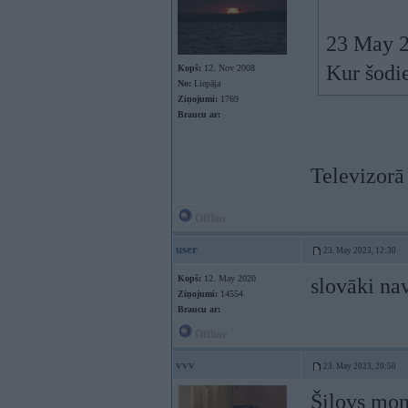
23 May 2
Kur šodie
Kopš:
12. Nov 2008
No:
Liepāja
Ziņojumi:
1769
Braucu ar:
Televizorā
Offline
user
23. May 2023, 12:30
Kopš:
12. May 2020
slovāki na
Ziņojumi:
14554
Braucu ar:
Offline
vvv
23. May 2023, 20:50
Šilovs mon