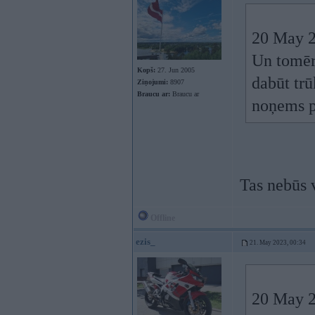
20 May 2
Un tomēr,
Kopš:
27. Jun 2005
dabūt trū
Ziņojumi:
8907
Braucu ar:
Braucu ar
noņems p
Tas nebūs v
Offline
ezis_
21. May 2023, 00:34
20 May 2