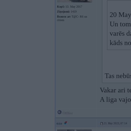
Kopš:
13. May 2017
Ziņojumi:
1419
20 May
Braucu ar:
T@C- R6 un
citiem
Un tomē
varēs d
kāds n
Tas nebūs
Vakar ari t
A liga vajo
Offline
ozo
21. May 2023, 07:14