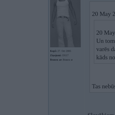
20 May 2
20 May
Un tomē
varēs d
Kopš:
27. Oct 2005
Ziņojumi:
19117
kāds n
Braucu ar:
Braucu ar
Tas nebūs