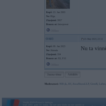
Kopš:
13. Jan 2003
No:
Rīga
Ziņojumi:
3957
Braucu ar:
bmwpower
Offline
OA83
23. May 2023, 22:51
Kopš:
09. Jan 2023
Nu ta vinn
No:
Jūrmala
Ziņojumi:
334
Braucu ar:
X5; F15
Offline
Jauna tēma
Atbildēt
Moderatori:
968-jk
,
AV
,
AiwaShuraLLP
,
GirtzB
,
Lafter
Vortāls BMWPower.lv darbojas
kopš 2002. gada 14. maija. Tas nav auto klubs un nav saistīts ar