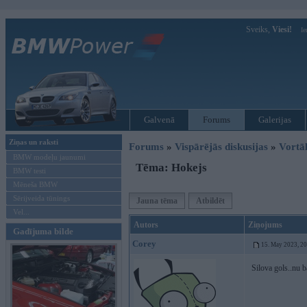
Sveiks,
Viesi!
Ie
Galvenā
Forums
Galerijas
Ziņas un raksti
Forums
»
Vispārējās diskusijas
»
Vort
BMW modeļu jaunumi
Tēma: Hokejs
BMW testi
Mēneša BMW
Sērijveida tūnings
Jauna tēma
Atbildēt
Vel...
Autors
Ziņojums
Gadījuma bilde
Corey
15. May 2023, 2
Silova gols..nu 