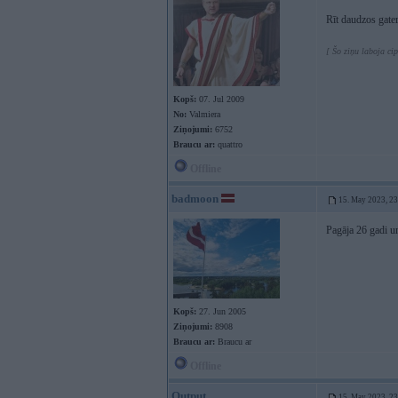
Rīt daudzos gate
[ Šo ziņu laboja ci
Kopš:
07. Jul 2009
No:
Valmiera
Ziņojumi:
6752
Braucu ar:
quattro
Offline
badmoon
15. May 2023, 2
Pagāja 26 gadi u
Kopš:
27. Jun 2005
Ziņojumi:
8908
Braucu ar:
Braucu ar
Offline
Output
15. May 2023, 2