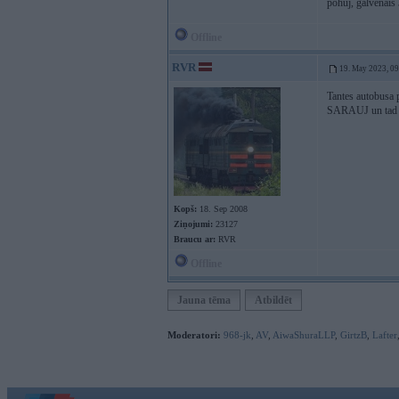
pohuj, galvenais 
Offline
RVR
19. May 2023, 0
Tantes autobusa p
SARAUJ un tad n
Kopš:
18. Sep 2008
Ziņojumi:
23127
Braucu ar:
RVR
Offline
Jauna tēma
Atbildēt
Moderatori:
968-jk
,
AV
,
AiwaShuraLLP
,
GirtzB
,
Lafter