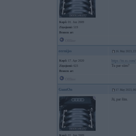
Kopš:
01. Jun 2009
Ziņojumi:
519
Braucu ar:
Offline
eernijss
16. May 2023, 2
https://m.ss.com
Kopš:
17. Apr 2020
Tu par siim?
Ziņojumi:
623
Braucu ar:
Offline
GuntOn
17. May 2023, 0
Jā, par šīm.
Kopš:
01. Jun 2009