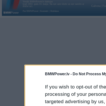
Vortāls BMWPower.lv darbojas
kopš 2002. gada 14. maija. Tas nav auto klubs un nav saistīts ar
Galvena
|
Fo
BMW AG.
Par BMWPower
|
Kontakti
|
Reklāma
BMWPower.lv -
Do Not Process My
If you wish to opt-out of the
processing of your personal
targeted advertising by us