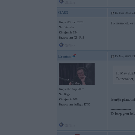
Offline
OA83
15. May 2023, 2
Kopš:
09. Jan 2023
Tik nesakiet, ka
No:
Jūrmala
Ziņojumi:
334
Braucu ar:
X5; F15
Offline
Ermins
15. May 2023, 2
15 May 2023
Tik nesakiet,
Kopš:
02. Sep 2007
No:
Rīga
Izturēja pirmo m
Ziņojumi:
608
Braucu ar:
izslēgtu DTC
-----------------
To keep your ba
Offline