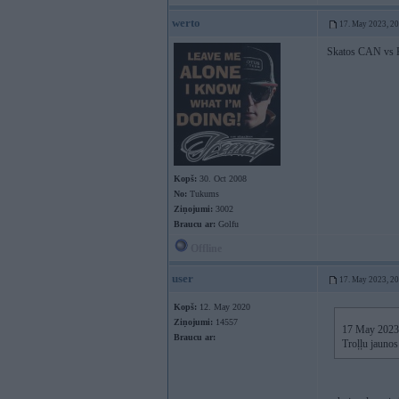
werto
17. May 2023, 2
Skatos CAN vs KA
Kopš:
30. Oct 2008
No:
Tukums
Ziņojumi:
3002
Braucu ar:
Golfu
Offline
user
17. May 2023, 2
Kopš:
12. May 2020
Ziņojumi:
14557
17 May 2023
Braucu ar:
Troļļu jaunos 