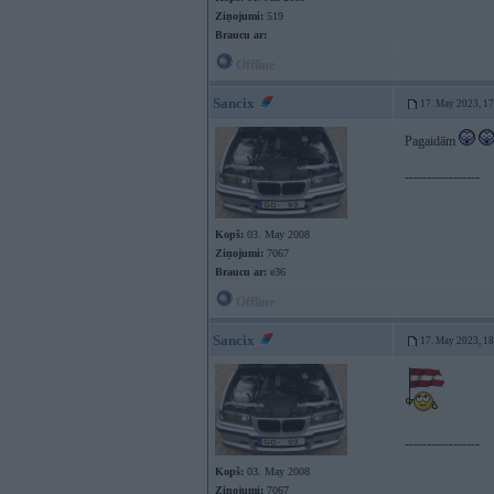
Ziņojumi:
519
Braucu ar:
Offline
Sancix
17. May 2023, 1
Pagaidām
-----------------
Kopš:
03. May 2008
Ziņojumi:
7067
Braucu ar:
e36
Offline
Sancix
17. May 2023, 1
-----------------
Kopš:
03. May 2008
Ziņojumi:
7067