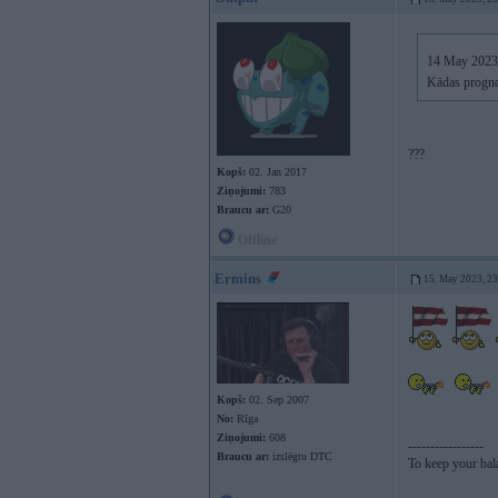
14 May 2023
Kādas prognoz
???
Kopš:
02. Jan 2017
Ziņojumi:
783
Braucu ar:
G20
Offline
Ermins
15. May 2023, 2
Kopš:
02. Sep 2007
No:
Rīga
Ziņojumi:
608
-----------------
Braucu ar:
izslēgtu DTC
To keep your ba