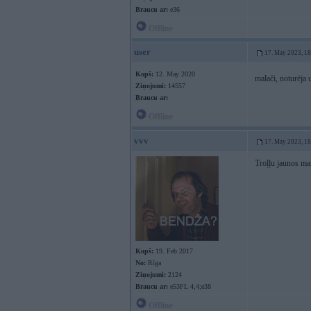
Braucu ar:
e36
Offline
user
17. May 2023, 1
Kopš:
12. May 2020
malači, noturēja
Ziņojumi:
14557
Braucu ar:
Offline
vvv
17. May 2023, 1
Troļļu jaunos maz
Kopš:
19. Feb 2017
No:
Rīga
Ziņojumi:
2124
Braucu ar:
e53FL 4,4;e38
Offline