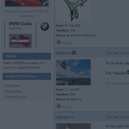
No pelniem atdzimis E36 M3 GT
Individual
Kopš:
18. Aug 2008
Ziņojumi:
2546
Braucu ar:
gc8 type-ra Honda crx
Offline
badmoon
15. May 2023, 2
Online
Pašreiz BMWPower skatās 115
Nu jau labāk, p
viesi un 0 reģistrēti lietotāji.
Edit: Pagaidām
Ienākt BMWPower
[ Šo ziņu laboja b
• Pieslēgties
Kopš:
27. Jun 2005
• Reģistrēties
Ziņojumi:
8908
• Aizmirsi paroli?
Braucu ar:
Braucu ar
Offline
cipargalva
15. May 2023, 2
Jā, līdz spēles be