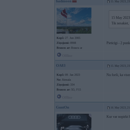
badmoon
15. May 2023, 2
15 May 2023
Tik nesakiet,
Kopš:
27. Jun 2005
Pieticīgi - 2 punkt
Ziņojumi:
8908
Braucu ar:
Braucu ar
Offline
OA83
15. May 2023, 2
Nu forši, ka vism
Kopš:
09. Jan 2023
No:
Jūrmala
Ziņojumi:
334
Braucu ar:
X5; F15
Offline
GuntOn
16. May 2023, 2
Kur var nopirkt h