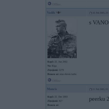
Offline
Vadik
10. Feb 2005, 23
s VANOS
Kopš:
25. Jun 2002
No:
Rīga
Ziņojumi:
5279
Braucu ar:
nine eleven turbo
Offline
Muncis
11. Feb 2005, 01
Kopš:
25. Dec 2003
peerku 2
Ziņojumi:
827
Braucu ar: