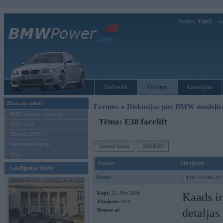
Sveiks,
Viesi!
Ie
Galvenā
Forums
Galerijas
Ziņas un raksti
Forums
»
Diskusijas par BMW modeļi
BMW modeļu jaunumi
Tēma: E38 facelift
BMW testi
Mēneša BMW
Sērijveida tūnings
Jauna tēma
Atbildēt
Vel...
Autors
Ziņojums
Gadījuma bilde
lietus
10. Feb 2005, 13
Kopš:
21. Nov 2004
Kaads i
Ziņojumi:
2070
detaljas
Braucu ar: