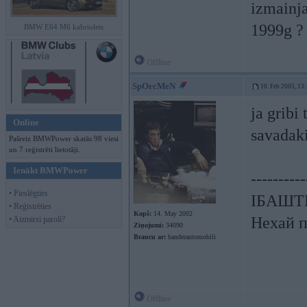
izmainja
1999g ?
BMW E64 M6 kabriolets
Offline
SpOrcMeN
10. Feb 2005, 13
ja gribi
Online
savadak
Pašreiz BMWPower skatās 98 viesi
un 7 reģistrēti lietotāji.
Ienākt BMWPower
----------
• Pieslēgties
ІБАШТЕ!
• Reģistrēties
Kopš:
14. May 2002
Нехай п
• Aizmirsi paroli?
Ziņojumi:
34090
Braucu ar:
banderautomobili
Offline