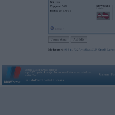
No:
Rīga
Ziņojumi:
2691
Braucu ar:
FXFBS
Offline
Jauna tēma
Atbildēt
Moderatori:
968-jk
,
AV
,
AiwaShuraLLP
,
GirtzB
,
Lafter
Vortāls BMWPower.lv darbojas
kopš 2002. gada 14. maija. Tas nav auto klubs un nav saistīts ar
Galvena
|
Fo
BMW AG.
Par BMWPower
|
Kontakti
|
Reklāma