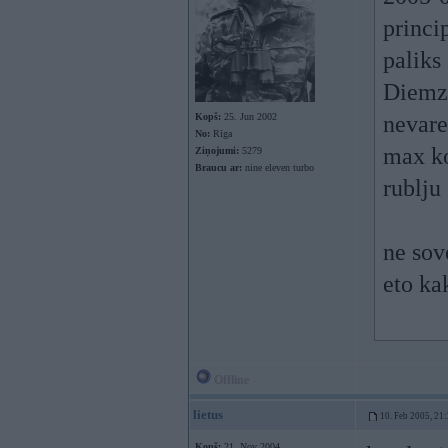
princi
paliks
Diemzh
Kopš:
25. Jun 2002
nevare
No:
Rīga
max ko
Ziņojumi:
5279
Braucu ar:
nine eleven turbo
rublju
ne sov
eto ka
Offline
lietus
10. Feb 2005, 21
Kopš:
21. Nov 2004