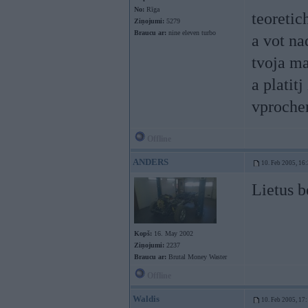
No:
Rīga
teoretic
Ziņojumi:
5279
Braucu ar:
nine eleven turbo
a vot na
tvoja ma
a platitj
vproche
Offline
ANDERS
10. Feb 2005, 16
Lietus b
Kopš:
16. May 2002
Ziņojumi:
2237
Braucu ar:
Brutal Money Waster
Offline
Waldis
10. Feb 2005, 17