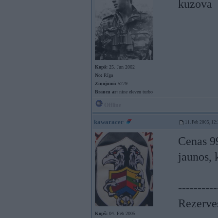
kuzova
Kopš:
25. Jun 2002
No:
Rīga
Ziņojumi:
5279
Braucu ar:
nine eleven turbo
Offline
kawaracer
11. Feb 2005, 12
Cenas 99
jaunos, 
----------
Rezerves
Kopš:
04. Feb 2005