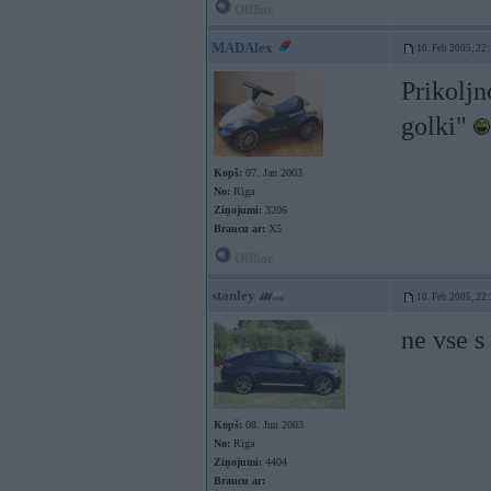
Offline
MADAlex
10. Feb 2005, 22
Prikoljn
golki"
Kopš:
07. Jan 2003
No:
Rīga
Ziņojumi:
3206
Braucu ar:
X5
Offline
stanley
10. Feb 2005, 22
ne vse 
Kopš:
08. Jun 2003
No:
Rīga
Ziņojumi:
4404
Braucu ar: