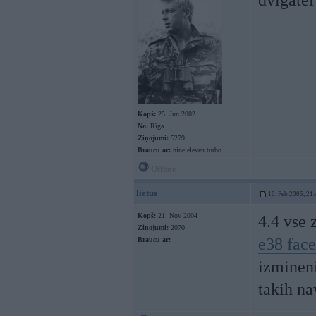
dvigate
Kopš:
25. Jun 2002
No:
Rīga
Ziņojumi:
5279
Braucu ar:
nine eleven turbo
Offline
lietus
10. Feb 2005, 21
Kopš:
21. Nov 2004
4.4 vse
Ziņojumi:
2070
e38 face 
Braucu ar:
izmineni
takih n