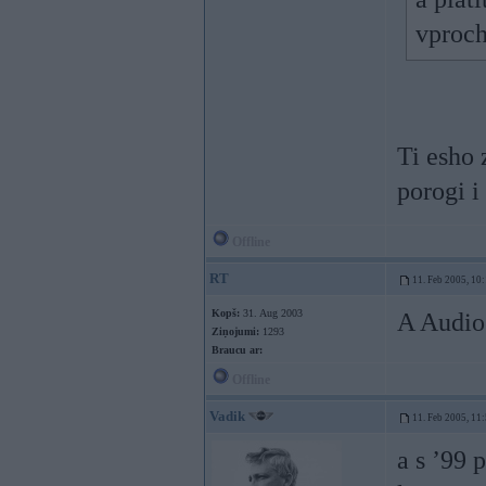
vproch
Ti esho 
porogi i
Offline
RT
11. Feb 2005, 10
Kopš:
31. Aug 2003
A Audio 
Ziņojumi:
1293
Braucu ar:
Offline
Vadik
11. Feb 2005, 11
a s ’99 