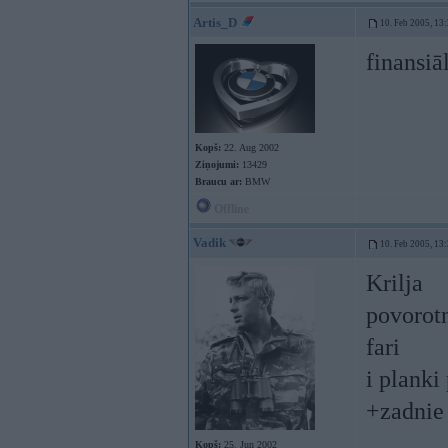
Artis_D
10. Feb 2005, 13
finansiā
Kopš:
22. Aug 2002
Ziņojumi:
13429
Braucu ar:
BMW
Offline
Vadik
10. Feb 2005, 13
Krilja
povorot
fari
i planki
+zadnie 
Kopš:
25. Jun 2002