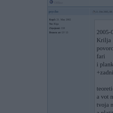
Offline
psycho
11. Feb 2005, 08
Kopš:
21. May 2002
No:
Rīga
Ziņojumi:
159
2005-0
Braucu ar:
LV 13
Krilja
povoro
fari
i plank
+zadni
teoret
a vot 
tvoja 
a plati