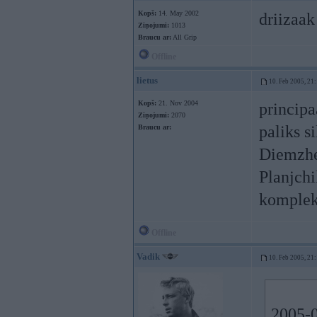
Kopš:
14. May 2002
driizaak
Ziņojumi:
1013
Braucu ar:
All Grip
Offline
lietus
10. Feb 2005, 21
Kopš:
21. Nov 2004
principa
Ziņojumi:
2070
paliks s
Braucu ar:
Diemzhee
Planjchi
komplekt
Offline
Vadik
10. Feb 2005, 21
2005-0