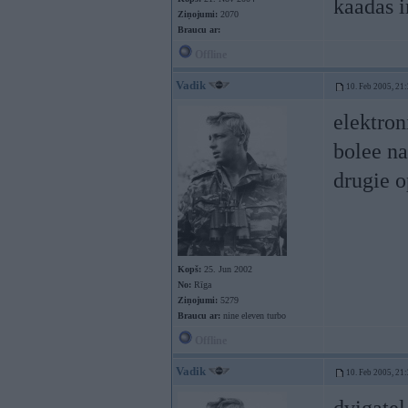
kaadas i
Ziņojumi:
2070
Braucu ar:
Offline
Vadik
10. Feb 2005, 21
elektron
bolee na
drugie o
Kopš:
25. Jun 2002
No:
Rīga
Ziņojumi:
5279
Braucu ar:
nine eleven turbo
Offline
Vadik
10. Feb 2005, 21