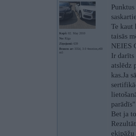
Punktus 
saskarti
Te kaut 
Kopš:
02. May 2010
taisās m
No:
Rīga
Ziņojumi:
639
NEIES 
Braucu ar:
335d, 3.0 4motion,e60
m5
Ir darīts
atslēdz 
kas.Ja s
sertifik
lietošan
parādīs"
Bet ja t
Rezultāt
ekipāžu 