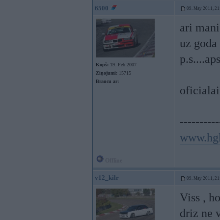
6500
09. May 2011, 21
ari mani
uz goda 
p.s....a
Kopš:
19. Feb 2007
Ziņojumi:
15715
Braucu ar:
oficiala
----------
www.hg
Offline
v12_kilr
09. May 2011, 21
Viss , h
driz ne 