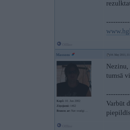
rezulkta
----------
www.hg
Offline
Massons
04. May 2011, 11
Nezinu, 
tumsā vi
----------
Kopš:
10. Jun 2002
Varbūt d
Ziņojumi:
1462
piepildī
Braucu ar:
Nav svarīgi ...
Offline