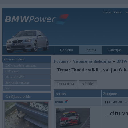
Sveiks,
Viesi!
Ie
Galvenā
Forums
Galerijas
Ziņas un raksti
Forums
»
Vispārējās diskusijas
»
BMW t
BMW modeļu jaunumi
Tēma: Tonētie stikli... vai jau čak
BMW testi
Mēneša BMW
Sērijveida tūnings
Jauna tēma
Atbildēt
Vel...
Autors
Ziņojums
Gadījuma bilde
6500
03. May 2011, 22
...citu 