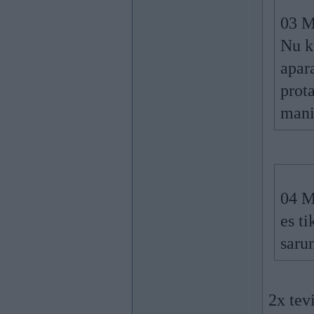
03 M
Nu k
apar
prot
mani
04 M
es t
saru
2x tev