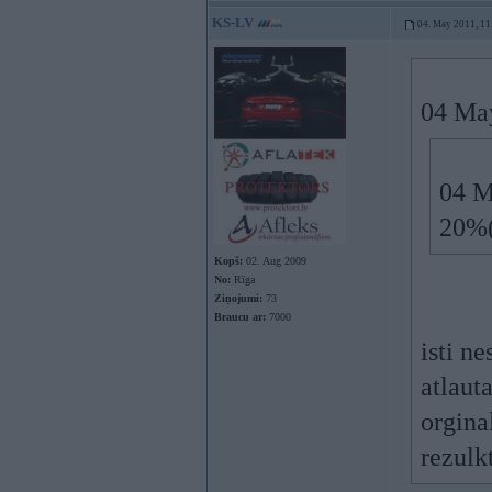
KS-LV
04. May 2011, 11
04 May
04 M
20%(
Kopš:
02. Aug 2009
No:
Rīga
Ziņojumi:
73
Braucu ar:
7000
isti ne
atlaut
orgina
rezulk