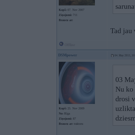
saruna
Kopš:
07. Nov 2007
Ziņojumi:
711
Braucu ar:
Tad jau 
Offline
DSMpower
04. May 2011, 10
03 May
Nu ko 
drosi 
uzlikt
Kopš:
25. Nov 2009
No:
Rīga
dziesm
Ziņojumi:
87
Braucu ar:
traktoru