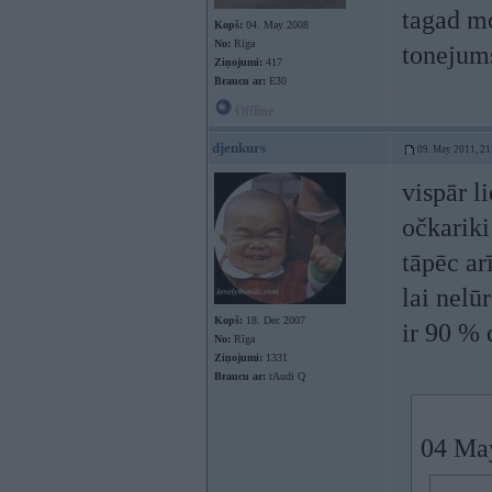
tagad mo
Kopš:
04. May 2008
No:
Rīga
tonejum
Ziņojumi:
417
Braucu ar:
E30
Offline
djenkurs
09. May 2011, 21
vispār l
očkarik
tāpēc ar
lai nel
Kopš:
18. Dec 2007
ir 90 % 
No:
Rīga
Ziņojumi:
1331
Braucu ar:
rAudi Q
04 May