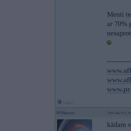
Menti te
ar 70% g
nesapro
----------
www.afl
www.afl
www.pro
Offline
DSMpower
09. May 2011, 20
kādam ve