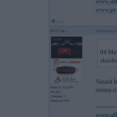
www.afl
www.pro
Offline
KS-LV
04. May 2011, 11
04 May
skaidr
Vasarā h
Kopš:
02. Aug 2009
ziemu ri
No:
Rīga
Ziņojumi:
73
Braucu ar:
7000
----------
www.afl