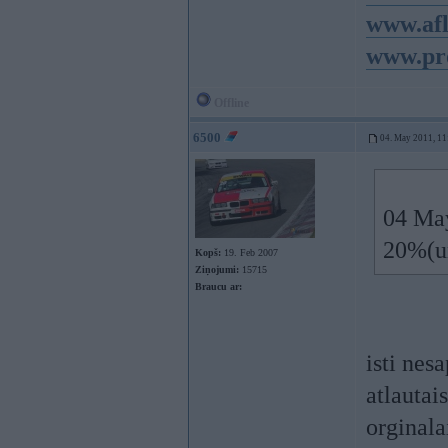
www.afl
www.pro
Offline
6500
04. May 2011, 11
04 May
20%(un
Kopš:
19. Feb 2007
Ziņojumi:
15715
Braucu ar:
isti nes
atlautai
orginala