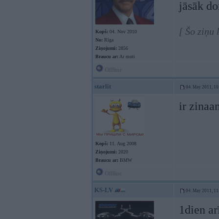
jāsāk d
[ Šo ziņu 
Kopš:
04. Nov 2010
No:
Rīga
Ziņojumi:
2856
Braucu ar:
Ar muti
Offline
starlit
04. May 2011, 10
ir zinaa
Kopš:
11. Aug 2008
Ziņojumi:
2020
Braucu ar:
BMW
Offline
KS-LV
04. May 2011, 11
1dien ar