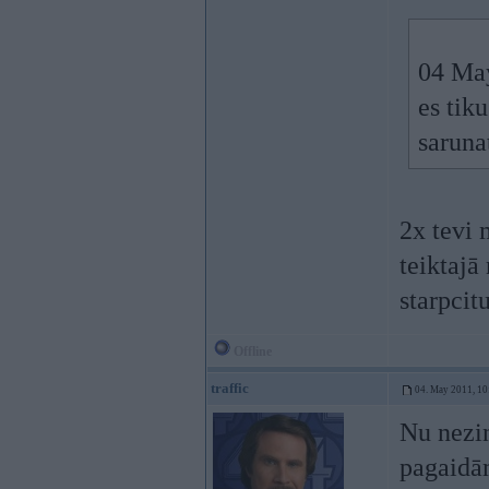
04 May
es tik
saruna
2x tevi 
teiktajā
starpcitu
Offline
traffic
04. May 2011, 10
Nu nezi
pagaidām