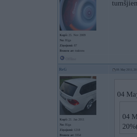
tumšjie
Kopš:
25. Nov 2009
No:
Rīga
Ziņojumi:
87
Braucu ar:
traktoru
Offline
ReG
09. May 2011, 20
04 May
04 M
Kopš:
21. Jan 2011
20%(
No:
Rīga
Ziņojumi:
1218
Braucu ar:
335d