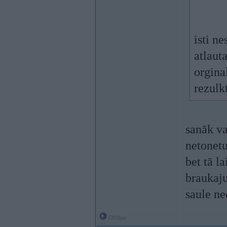
isti ne
atlaut
orgina
rezulk
sanāk va
netonetu
bet tā l
braukaju
saule ne
Offline