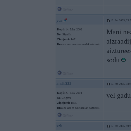
Offline
yur
12. Jan 2005, 23:
Kopš:
14. May 2002
Mani nez
No:
Sigulda
aizraadi
Ziņojumi:
1451
Braucu ar:
nervozu neadekvatu auto
aizturee
sodu
Offline
andis525
17. Jan 2005, 18:
Kopš:
27. Nov 2004
vel gadu
No:
Jelgava
Ziņojumi:
1805
Braucu ar:
Ja pateiksu ari sagribesi.
Offline
xzb
17. Jan 2005, 19: