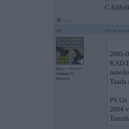
C Edžuli
Offline
xzb
17. Jan 2005, 20:
2005-0
KAD BU
Kopš:
17. May 2004
noteiks
Ziņojumi:
699
Braucu ar:
Taada 
PS Un 
2004 v
Tumshi