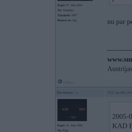
Kopš:
07. Mar 2004
No:
Varakļāni
Ziņojumi:
5867
nu par p
Braucu ar:
1kg
----------
www.sun
Austrija
Offline
Darkman
17. Jan 2005, 20:
2005-0
KAD BU
Kopš:
16. May 2002
No:
Rīga