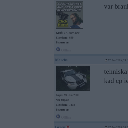
var brau
Kopš:
17. May 2004
Ziņojumi:
699
Braucu ar:
Offline
Marchs
17. Jan 2005, 19:
tehniska
kad cp i
Kopš:
19. Jun 2002
No:
Jelgava
Ziņojumi:
1418
Braucu ar:
Offline
Green
17. Jan 2005, 20: