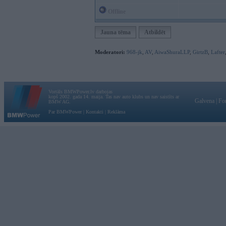
Offline
Jauna tēma
Atbildēt
Moderatori:
968-jk
,
AV
,
AiwaShuraLLP
,
GirtzB
,
Lafter
Vortāls BMWPower.lv darbojas
kopš 2002. gada 14. maija. Tas nav auto klubs un nav saistīts ar
Galvena
|
Fo
BMW AG.
Par BMWPower
|
Kontakti
|
Reklāma