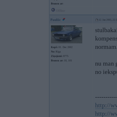
Braucu ar:
Offline
Pauliic
12. Jan 2005, 22:
stulbaka
kompensa
normam.
Kopš:
01. Dec 2002
No:
Rīga
Ziņojumi:
8775
Braucu ar:
10, 101
nu man g
no ieksp
----------
http://w
http://w