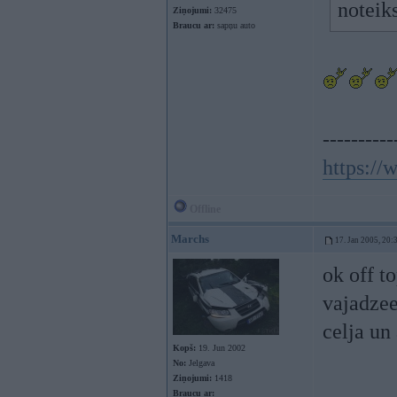
noteiks
Ziņojumi:
32475
Braucu ar:
sapņu auto
----------
https:/
Offline
Marchs
17. Jan 2005, 20:
ok off t
vajadzee
celja un
Kopš:
19. Jun 2002
No:
Jelgava
Ziņojumi:
1418
Braucu ar: