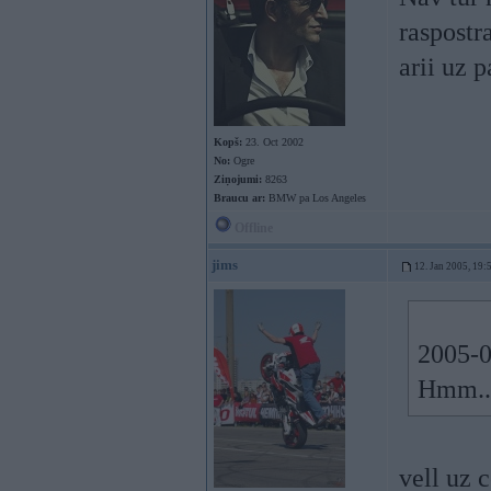
raspostr
arii uz p
Kopš:
23. Oct 2002
No:
Ogre
Ziņojumi:
8263
Braucu ar:
BMW pa Los Angeles
Offline
jims
12. Jan 2005, 19:
2005-0
Hmm...
vell uz 