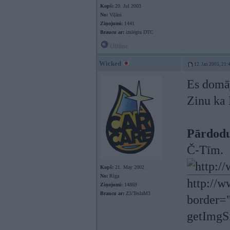
Kopš:
20. Jul 2003
No:
Viļāni
Ziņojumi:
1441
Braucu ar:
izslēgtu DTC
Offline
Wicked
12. Jan 2005, 21:
Es domāj
Zinu ka 
Pārdodu
Č-Tīm.
Kopš:
21. May 2002
No:
Rīga
http://w
Ziņojumi:
14869
Braucu ar:
Z3/TeslaM3
border="
getImgSi