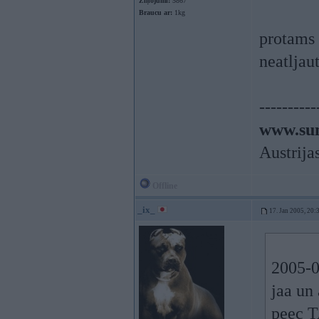
Ziņojumi:
5867
Braucu ar:
1kg
protams 
neatljau
----------
www.sun
Austrija
Offline
_ix_
17. Jan 2005, 20:
2005-0
jaa un
peec T