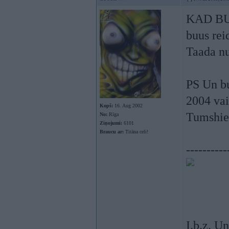
KAD BUU
buus rei
Taada nu
PS Un bu
2004 vai
Kopš:
16. Aug 2002
Tumshie
No:
Rīga
Ziņojumi:
6101
Braucu ar:
Titāna celi!
----------
I.b.z. Un 