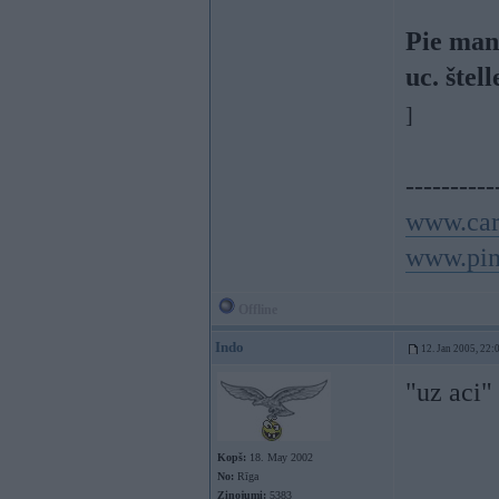
Pie man
uc. štell
]
----------
www.car
www.pin
Offline
Indo
12. Jan 2005, 22:
"uz aci" 
Kopš:
18. May 2002
No:
Rīga
Ziņojumi:
5383