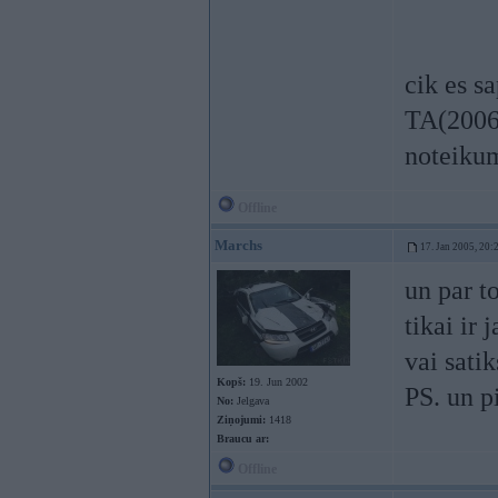
cik es s
TA(2006)
noteiku
Offline
Marchs
17. Jan 2005, 20:
un par t
tikai ir 
vai sati
Kopš:
19. Jun 2002
PS. un p
No:
Jelgava
Ziņojumi:
1418
Braucu ar:
Offline