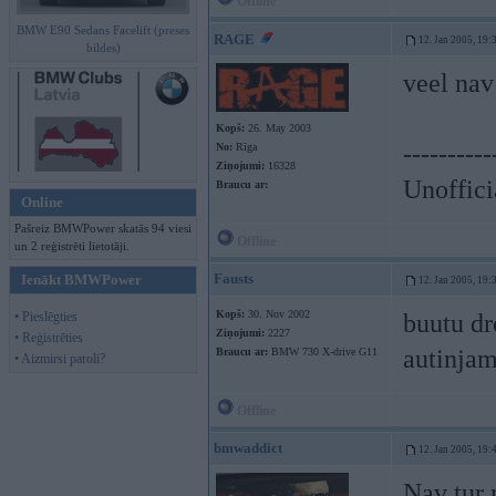
Offline
BMW E90 Sedans Facelift (preses
RAGE
12. Jan 2005, 19:
bildes)
veel nav
Kopš:
26. May 2003
----------
No:
Rīga
Ziņojumi:
16328
Unoffici
Braucu ar:
Online
Pašreiz BMWPower skatās 94 viesi
Offline
un 2 reģistrēti lietotāji.
Fausts
Ienākt BMWPower
12. Jan 2005, 19:
Kopš:
30. Nov 2002
• Pieslēgties
buutu dr
Ziņojumi:
2227
• Reģistrēties
autinjam
Braucu ar:
BMW 730 X-drive G11
• Aizmirsi paroli?
Offline
bmwaddict
12. Jan 2005, 19:
Nav tur 