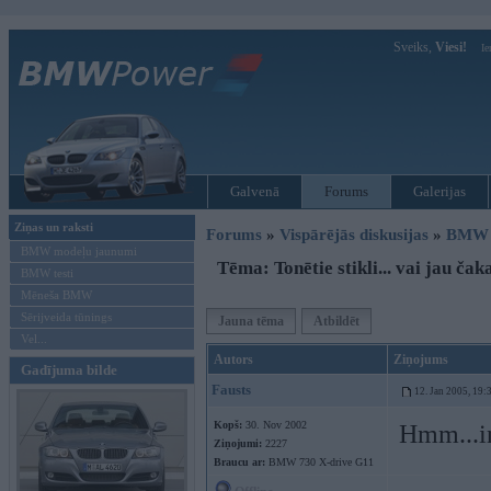
Sveiks,
Viesi!
Ie
Galvenā
Forums
Galerijas
Ziņas un raksti
Forums
»
Vispārējās diskusijas
»
BMW t
BMW modeļu jaunumi
Tēma: Tonētie stikli... vai jau čak
BMW testi
Mēneša BMW
Sērijveida tūnings
Jauna tēma
Atbildēt
Vel...
Autors
Ziņojums
Gadījuma bilde
Fausts
12. Jan 2005, 19:
Kopš:
30. Nov 2002
Hmm...in
Ziņojumi:
2227
Braucu ar:
BMW 730 X-drive G11