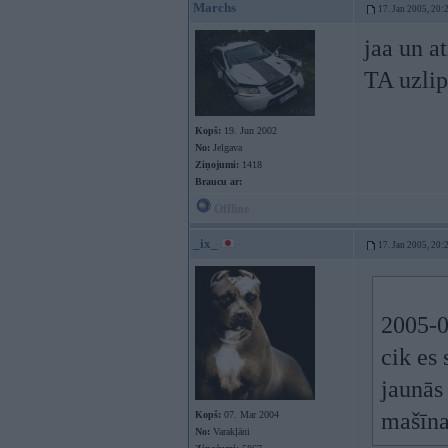
Marchs
17. Jan 2005, 20:
jaa un a
TA uzlip
Kopš:
19. Jun 2002
No:
Jelgava
Ziņojumi:
1418
Braucu ar:
Offline
_ix_
17. Jan 2005, 20:
2005-0
cik es
jaunās 
mašīna
Kopš:
07. Mar 2004
No:
Varakļāni