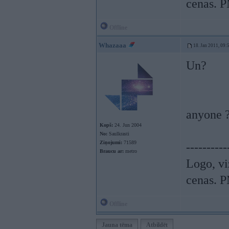
cenas. P
Offline
Whazaaa
18. Jan 2011, 09:
Un?
anyone 
Kopš:
24. Jun 2004
No:
Saulkrasti
Ziņojumi:
71589
----------
Braucu ar:
metro
Logo, vi
cenas. P
Offline
Jauna tēma
Atbildēt