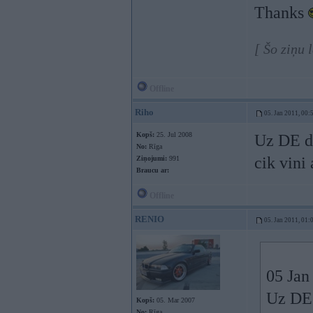
Thanks
[ Šo ziņu
Offline
Riho
05. Jan 2011, 00:
Kopš:
25. Jul 2008
Uz DE do
No:
Rīga
cik vini 
Ziņojumi:
991
Braucu ar:
Offline
RENIO
05. Jan 2011, 01:
05 Jan
Uz DE 
Kopš:
05. Mar 2007
No:
Rīga