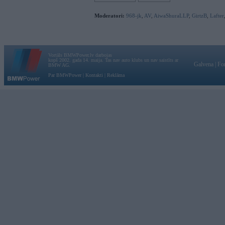
Moderatori:
968-jk
,
AV
,
AiwaShuraLLP
,
GirtzB
,
Lafter
Vortāls BMWPower.lv darbojas
kopš 2002. gada 14. maija. Tas nav auto klubs un nav saistīts ar
Galvena
|
Fo
BMW AG.
Par BMWPower
|
Kontakti
|
Reklāma