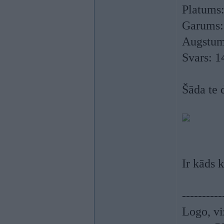
Platums
Garums:
Augstum
Svars: 1
Šāda te 
Ir kāds k
----------
Logo, vi