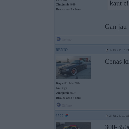
kaut ci
Ziņojumi:
4669
Braucu ar:
2 x bmw
Gan jau t
Offline
RENIO
05. Jan 2011, 11:
Cenas krī
Kopš:
05. Mar 2007
No:
Rīga
Ziņojumi:
4669
Braucu ar:
2 x bmw
Offline
6500
05. Jan 2011, 11:
300-350e