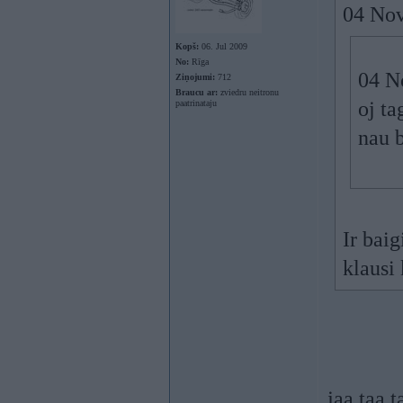
04 Nov
Kopš:
06. Jul 2009
No:
Rīga
04 No
Ziņojumi:
712
Braucu ar:
zviedru neitronu
oj ta
paatrinataju
nau b
Ir baig
klausi 
jaa taa t