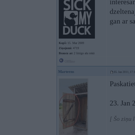
interesa
dzeltena
gan ar s
Kopš:
15. Mar 2009
Ziņojumi:
4719
Braucu ar:
2 litrigo alu rokā
Offline
Marteens
05. Jan 2011, 17:
Paskatie
23. Jan 
[ Šo ziņu 