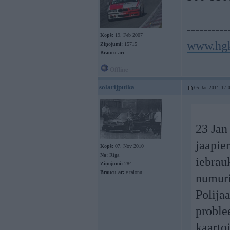
----------
Kopš:
19. Feb 2007
www.hgk
Ziņojumi:
15715
Braucu ar:
Offline
solarijpuika
05. Jan 2011, 17:
23 Jan
jaapie
Kopš:
07. Nov 2010
No:
Rīga
iebrauk
Ziņojumi:
284
Braucu ar:
e talonu
numurie
Polija
proble
kaartoj