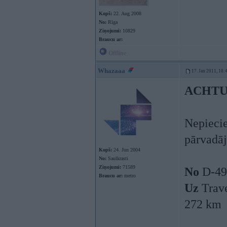
Kopš:
22. Aug 2008
No:
Rīga
Ziņojumi:
10829
Braucu ar:
Offline
Whazaaa
17. Jan 2011, 18:
ACHT
Nepiecie
pārvadāj
Kopš:
24. Jun 2004
No:
Saulkrasti
Ziņojumi:
71589
No
D-49
Braucu ar:
metro
Uz
Trav
272 km