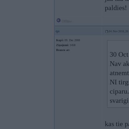
paldies!
Offline
qa
04. Nov 2010, 20
Kopš:
09. Dec 2008
Ziņojumi:
1458
Braucu ar:
30 Oct
Nav ak
atnemt
NI tirg
ciparu
svarigi
kas tie 