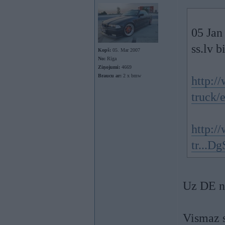
05 Jan
ss.lv 
Kopš:
05. Mar 2007
No:
Rīga
Ziņojumi:
4669
Braucu ar:
2 x bmw
http:/
truck/
http://
tr...D
Uz DE n
Vismaz s