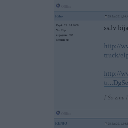
Offline
Riho
05. Jan 2011, 00:
Kopš:
25. Jul 2008
ss.lv bi
No:
Rīga
Ziņojumi:
991
Braucu ar:
http://w
truck/el
http://w
tr...Dg
[ Šo ziņu 
Offline
RENIO
05. Jan 2011, 00: