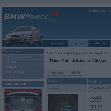
Sveiks,
Viesi!
Ie
Galvenā
Forums
Galerijas
Ziņas un raksti
Forums
»
Vispārējās diskusijas
»
Ceļu P
BMW modeļu jaunumi
Tēma: Auto dzīšana no Vācijas
BMW testi
Mēneša BMW
Sērijveida tūnings
Jauna tēma
Atbildēt
Vel...
Autors
Ziņojums
Gadījuma bilde
Srakans
04. Nov 2010, 20
csdd
un te