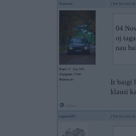
Srakans
04. Nov 2010, 20
04 Nov
oj taga
nau bai
Kopš:
07. Aug 2005
Ziņojumi:
27800
Braucu ar:
Ir baigi 
klausi k
Offline
rupucis85
04. Nov 2010, 20