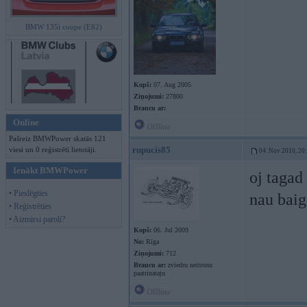
BMW 135i coupe (E82)
Kopš:
07. Aug 2005
Ziņojumi:
27800
Braucu ar:
Online
Offline
Pašreiz BMWPower skatās 121
rupucis85
viesi un 0 reģistrēti lietotāji.
04. Nov 2010, 20
Ienākt BMWPower
oj tagad
• Pieslēgties
nau baiga
• Reģistrēties
• Aizmirsi paroli?
Kopš:
06. Jul 2009
No:
Rīga
Ziņojumi:
712
Braucu ar:
zviedru neitronu
paatrinataju
Offline