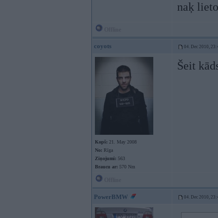
naķ liet
Offline
coyots
04. Dec 2010, 23:
Šeit kād
Kopš:
21. May 2008
No:
Rīga
Ziņojumi:
563
Braucu ar:
570 Nm
Offline
PowerBMW
04. Dec 2010, 23: