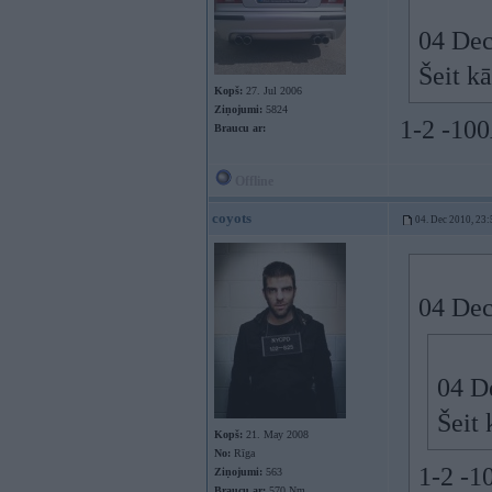
04 Dec
Šeit k
Kopš:
27. Jul 2006
Ziņojumi:
5824
1-2 -10
Braucu ar:
Offline
coyots
04. Dec 2010, 23:
04 Dec
04 De
Šeit 
Kopš:
21. May 2008
No:
Rīga
1-2 -1
Ziņojumi:
563
Braucu ar:
570 Nm