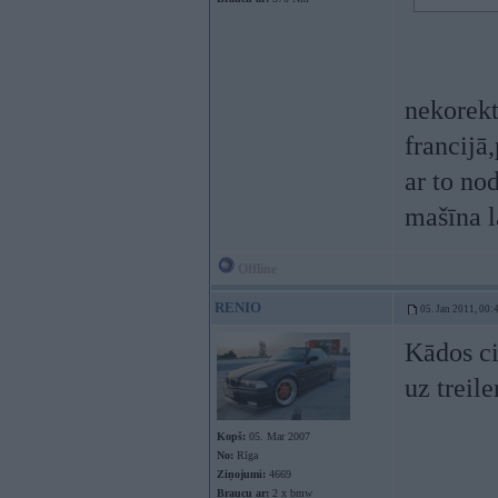
nekorekt
francijā
ar to no
mašīna l
Offline
RENIO
05. Jan 2011, 00:
Kādos ci
uz treile
Kopš:
05. Mar 2007
No:
Rīga
Ziņojumi:
4669
Braucu ar:
2 x bmw