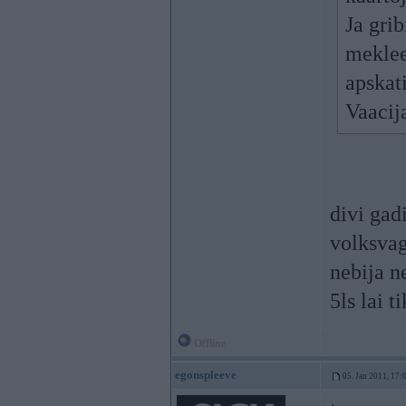
Ja grib
mekleet
apskat
Vaacij
divi gad
volksvag
nebija n
5ls lai t
Offline
egonspleeve
05. Jan 2011, 17: