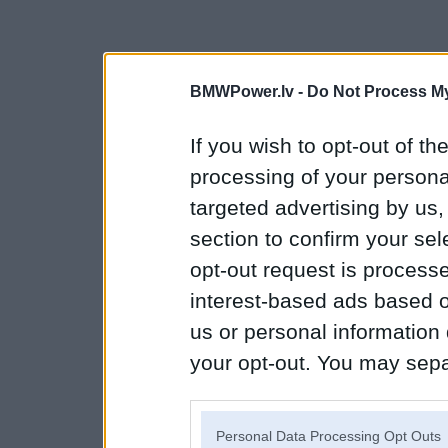
BMWPower.lv -
Do Not Process My
If you wish to opt-out of the
processing of your personal
targeted advertising by us
section to confirm your sel
opt-out request is proces
interest-based ads based o
us or personal information d
your opt-out. You may separ
disclosure of your personal
IAB’s list of downstream pa
Personal Data Processing Opt Outs