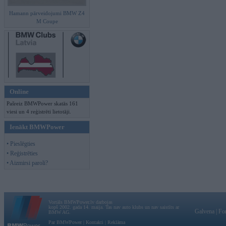
Hamann pārveidojumi BMW Z4
M Coupe
Online
Pašreiz BMWPower skatās 161
viesi un 4 reģistrēti lietotāji.
Ienākt BMWPower
• Pieslēgties
• Reģistrēties
• Aizmirsi paroli?
Vortāls BMWPower.lv darbojas
kopš 2002. gada 14. maija. Tas nav auto klubs un nav saistīts ar
Galvena
|
Fo
BMW AG.
Par BMWPower
|
Kontakti
|
Reklāma