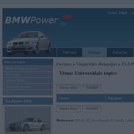
Sveiks,
Viesi!
Ie
Galvenā
Forums
Galerijas
Ziņas un raksti
Forums
»
Vispārējās diskusijas
»
FLEI
BMW modeļu jaunumi
Tēma: Universālais topics
BMW testi
Mēneša BMW
Sērijveida tūnings
Jauna tēma
Atbildēt
Vel...
Autors
Ziņojums
Gadījuma bilde
Jauna tēma
Atbildēt
Moderatori:
968-jk
,
AV
,
AiwaShuraLLP
,
GirtzB
,
Lafter