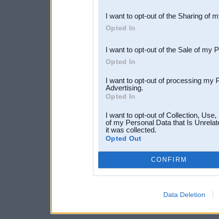
also be disclosed by us to 
I want to opt-out of the Sharing of 
Downstream Participants
th
Opted In
third parties.
I want to opt-out of the Sale of my 
Opted In
I want to opt-out of processing my 
Advertising.
Opted In
I want to opt-out of Collection, Use
of my Personal Data that Is Unrelat
it was collected.
Opted Out
CONFIRM
Data Deletion