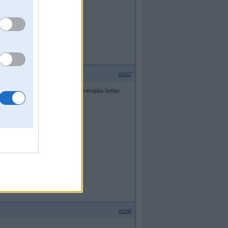
#1247
 apgāztu rakstā minēto. No tām 3 atrastajām lietām:
#1248