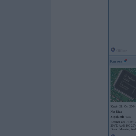
Offline
Kaross
Kopš:
21. Oct 2004
No:
Rīga
Ziņojumi:
4555
Braucu ar:
540ix G
20VT, Audi 100 20
Ducati Monster, Aud