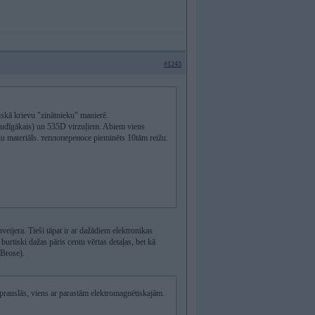
#1243
piskā krievu "zinātnieku" manierē.
jaudīgākais) un 535D virzuļiem. Abiem viens
ļu materiāls. теплопереносе pieminēts 10tām reižu.
eijera. Tieši tāpat ir ar dažādiem elektronikas
urtiski dažas pāris centu vērtas detaļas, bet kā
 Brose).
sprauslās, viens ar parastām elektromagnētiskajām.