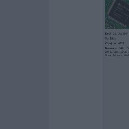
Kopš:
21. Oct 2004
No:
Rīga
Ziņojumi:
4555
Braucu ar:
540ix G
20VT, Audi 100 20
Ducati Monster, Aud