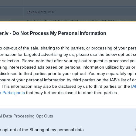
22. Mar 2021, 09:17
Es taču rakstīju konkrēti - M57TU2, saukta arī M57N2. Kāds tam sakars ar
lika tieši tajā pašā laikā, kad 530D/535D ar pjezo, tāpēc arguments par dažād
.lv -
Do Not Process My Personal Information
Es saprotu, ka šādās niansēs varētu putroties kāds copy-paste meistars, but T
pieeju katram dznējam?
to opt-out of the sale, sharing to third parties, or processing of your per
formation for targeted advertising by us, please use the below opt-out s
2
r selection. Please note that after your opt-out request is processed y
eing interest-based ads based on personal information utilized by us or
disclosed to third parties prior to your opt-out. You may separately opt-
losure of your personal information by third parties on the IAB’s list of
. This information may also be disclosed by us to third parties on the
IA
Participants
that may further disclose it to other third parties.
22. Mar 2021, 11:41
Labi, ražošanas gadi ir mana kļūda, bet viss pārējais? Tas ta kā maznozīmīgi?
pārējais, kas tieši attiecās uz rakstu nav jāņēm vērā? Te nu tu brauc auzās
l Data Processing Opt Outs
-----------------
Individuāls
CHIPTUNING
, diagnostika un citi nestandarta darbi.
http://www.kaross-chip.lv
o opt-out of the Sharing of my personal data.
http://www.chiptuner.lv