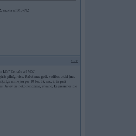
U2, saukta arī M57N2
#1244
 klāt? Tas taču arī M57.
s pilnīgi viss. Ražošanas gadi, vadības bloki (nav
tšķirīgs un ne jau par 10 bar. Jā, max ir tie paši
tas. Ja tev tas neko nenozīmē, atvaino, ka piesienos pie