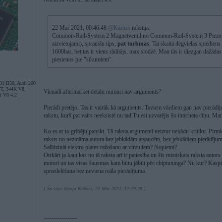
22 Mar 2021, 00:46:48
@Kaross
rakstīja:
Common-Rail-System 2 Magnetventil no Common-Rail-System 3 Piezo atš
aizvietojami), sprauslu tips,
pat turbīnas
. Tai skaitā degvielas spiediens 
1600bar, bet tas ir viens rādītājs, max slodzē. Man tās ir diezgan dažādas
piesienos pie "sīkumiem".
31 B58, Audi 200
VT, 344K V8,
Vienādi aftermarket detaļu numuri nav arguments?
i V8 4.2
Pierādi pretējo. Tas ir vairāk kā arguments. Taviem vārdiem gan nav pierād
rakstu, kurš pat vairs neeksistē nu tad Tu esi uzvarējis šo interneta cīņu. Man
Ko es ar to gribēju pateikt. Tā raksta argumenti neiztur nekādu kritiku. Pir
raksts no nezināma autora bez jebkādām atsaucēm, bez jebkādiem pierādījum
Salīdzināt elektro plates ražošanu ar virzuļiem? Nopietni?
Otrkārt ja kaut kas no tā raksta arī ir patiesība un šis mistiskais raksta autors
motori un tas visas šausmas kam būtu jābūt pēc chiptuninga? Nu kur? Kaspi
spriedelēšana bez neviena reāla pierādījuma.
[ Šo ziņu laboja Kaross, 22 Mar 2021, 17:29:28 ]
-----------------