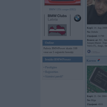
BMW 135i coupe (E82)
Kopš:
14. Aug 2008
No:
Dobele
Ziņojumi:
11700
Braucu ar:
X5 , Jee
Online
Jumper,Master ,Trans
Volvo FL, Atego, D
Pašreiz BMWPower skatās 108
viesi un 5 reģistrēti lietotāji.
Offline
Ienākt BMWPower
Kaross
• Pieslēgties
• Reģistrēties
• Aizmirsi paroli?
Kopš:
21. Oct 2004
No:
Rīga
Ziņojumi:
4555