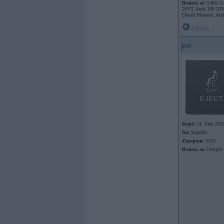
Braucu ar:
540ix G
20VT, Audi 100 20
Ducati Monster, Aud
Offline
josi
Kopš:
24. May 200
No:
Sigulda
Ziņojumi:
3320
Braucu ar:
Puf-puf