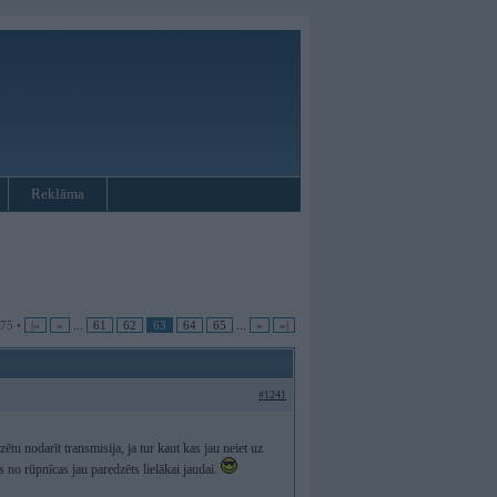
Reklāma
 75 •
|«
«
...
61
62
63
64
65
...
»
»|
#1241
tu nodarīt transmisija, ja tur kaut kas jau neiet uz
as no rūpnīcas jau paredzēts lielākai jaudai.