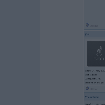
Offline
josi
Kopš:
24. May 200
No:
Sigulda
Ziņojumi:
3320
Braucu ar:
Puf-puf
Offline
Vecaiskeks
Kopš:
21. Mar 2021