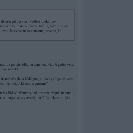
ķirās pilnīgi viss. Vadības bloki (nav
ir atšķirīgs un ne jau par 10 bar. Jā, max ir tie paši
 lietas. Ja tev tas neko nenozīmē, atvaino, ka
ījumu. Ja par pierādījumu ņem kaut kādu 6 gadus vecu
 nav ko teikt.
mkārt neesošs (kaut kādā google history) 6 gadus vecs
iem var kalpot kā tavs arguments?
 ir tas BMW inženieris, tad kur ir tie izšķidušie virzuļi,
cha murgainajos vervelējumos? Tas raksts ir tukša