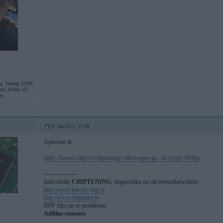
p, Tuareg, L200,
it, Stralis x2,
eu
21. Mar 2021, 22:48
Aptuveni tā:
https://kaross-chip.lv/chiptuning/volkswagen-go...di-cr-gtd-184hp/
-----------------
Individuāls
CHIPTUNING
, diagnostika un citi nestandarta darbi.
http://www.kaross-chip.lv
http://www.chiptuner.lv
DPF filtri un to problēmas
AdBlue remonts