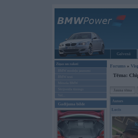
Galvenā
Ziņas un raksti
Forums
»
Vis
BMW modeļu jaunumi
Tēma: Chi
BMW testi
Mēneša BMW
Sērijveida tūnings
Jauna tēma
Vel...
Autors
Gadījuma bilde
Locis