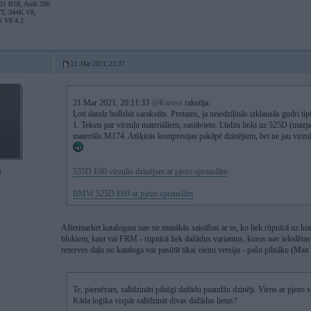
31 B58, Audi 200
VT, 344K V8,
i V8 4.2
21. Mar 2021, 23:37
21 Mar 2021, 20:11:33
@Kaross
rakstīja:
Ļoti daudz bullshit sarakstīts. Protams, ja neiedziļinās izklausās gudri ti
1. Teksts par virzuļu materiāliem, sastāviem. Lūdzu linki uz 525D (maz
materiāls M174. Atšķirās kompresijas pakāpē dzinējiem, bet ne jau virzu
535D E60 virzulis dzinējam ar pjezo sprauslām
2
BMW 525D E60 ar pjezo sprauslām
Aftermarket katalogam nav ne mazākās saistības ar to, ko liek rūpnīcā uz konv
blokiem, kaut vai FRM - rūpnīcā liek dažādus variantus, kuros nav ielodētas b
rezerves daļu no kataloga var pasūtīt tikai vienu versiju - pašu pilnāko (Max
Te, piemēram, salīdzināti pilnīgi dažādu paaudžu dzinēji. Viens ar pjezo 
Kāda loģika vispār salīdzināt divas dažādas lietas?