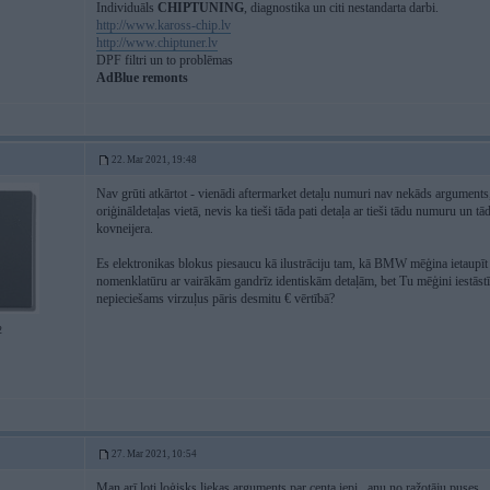
Individuāls
CHIPTUNING
, diagnostika un citi nestandarta darbi.
http://www.kaross-chip.lv
http://www.chiptuner.lv
DPF filtri un to problēmas
AdBlue remonts
22. Mar 2021, 19:48
Nav grūti atkārtot - vienādi aftermarket detaļu numuri nav nekāds arguments, jo
oriģināldetaļas vietā, nevis ka tieši tāda pati detaļa ar tieši tādu numuru un 
kovneijera.
Es elektronikas blokus piesaucu kā ilustrāciju tam, kā BMW mēģina ietaupīt p
nomenklatūru ar vairākām gandrīz identiskām detaļām, bet Tu mēģini iestās
nepieciešams virzuļus pāris desmitu € vērtībā?
2
27. Mar 2021, 10:54
Man arī ļoti loģisks liekas arguments par centa iepi...anu no ražotāju puses.