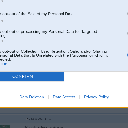
In
DPF filtri un to problēmas
AdBlue remonts
o opt-out of the Sale of my Personal Data.
31 B58, Audi 200
In
VT, 344K V8,
i V8 4.2
to opt-out of processing my Personal Data for Targeted
ing.
In
22. Mar 2021, 13:06
o opt-out of Collection, Use, Retention, Sale, and/or Sharing
Teikšu tā - līdz šim no Tavas puses nav bijis neviena korekta argumenta, kas
ersonal Data that Is Unrelated with the Purposes for which it
- oriģinālu arī ir iespējams atrast:
lected.
saite
Out
- vienādi aftermarket detaļu numuri nav arguments
- par dažādajām paaudzēm arī sanāca aplauziens
CONFIRM
2
Data Deletion
Data Access
Privacy Policy
22. Mar 2021, 17:11
Nocitēšu vēlreiz, lai aiziet tev.