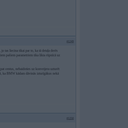
#1249
 tas liecina tikai par to, ka tā detaļa derēs
tādiem pašiem parametriem tika likta rūpnīcā uz
at centus, nebaidoties uz konveijera uzturēt
tīt, ka BMW kādam dāvinās izturīgākus nekā
#1250