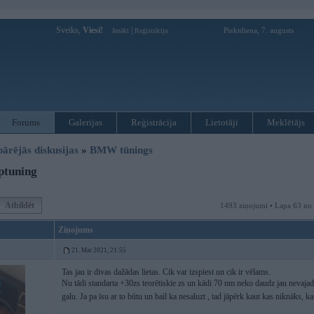
Sveiks,
Viesi!
|
Piektdiena, 7. augusts
Ienākt
Reģistrācija
Forums
Galerijas
Reģistrācija
Lietotāji
Meklētājs
pārējās diskusijas
»
BMW tūnings
ptuning
Atbildēt
1493 ziņojumi • Lapa 63 no
Ziņojums
21. Mar 2021, 21:55
Tas jau ir divas dažādas lietas. Cik var izspiest un cik ir vēlams.
Nu tādi standarta +30zs teorētiskie zs un kādi 70 nm neko daudz jau nevajadzē
galu. Ja pa īsu ar to būtu un bail ka nesaluzt , tad jāpērk kaut kas niknāks, k