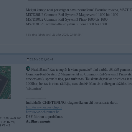
Mēģini kārtējo reizi pārsteigt ar savu nezināšanu? Paaudze ir viena, M57T
M57D30U2 Common-Rail-System 2 Magnetventil 1600 bis 1600
M57D30O2 Common-Rail-System 3 Piezo 1600 bis 1600
M57D30T2 Common-Rail-System 3 Piezo 1600 bis 1600
[ Šo ziņu laboja josi, 21 Mar 2021, 23:38:19 ]
22. Mar 2021, 00:46
Nezināšana? Kas tavuprāt ir viena paaudze? Tad varbūt vēl E39 paņemsim
Common-Rail-System 2 Magnetventil no Common-Rail-System 3 Piezo atšķirā
aizvietojami), sprauslu tips,
pat turbīnas
. Tai skaitā degvielas spiediens ir a
1600bar, bet tas ir viens rādītājs, max slodzē. Man tās ir diezgan dažādas lie
"sīkumiem".
-----------------
Individuāls
CHIPTUNING
, diagnostika un citi nestandarta darbi.
http://www.kaross-chip.lv
http://www.chiptuner.lv
DPF filtri un to problēmas
31 B58, Audi 200
AdBlue remonts
VT, 344K V8,
i V8 4.2