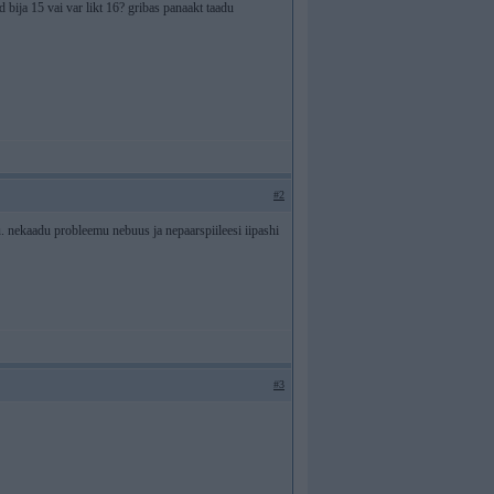
bija 15 vai var likt 16? gribas panaakt taadu
#2
u. nekaadu probleemu nebuus ja nepaarspiileesi iipashi
#3