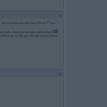
#4
 kas esot taadaa staavoklii, ka ar e36 un 17" pa to
 normaala, vietaam pavisam jauns gluds asfalts
,
35/40R18 gan uz 100, gan 140. tikai savirzei jaabuut
#5