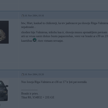
10. Nov 2004, 19:16
btw, Mart, kaukad tu chiiksteeji, ka tev jaabraucot pa shoseju Riiga-Valmiera,
nepabraukt...
shodien biju Valmieraa, teikshu kaa ir, shoseja muusu apstaakljiem pavisam
arii uz vesaa sasist diskus buutu jaapacenshas, veesi var braukt ar e39 un 2
kaartiibaa
, rises vietaam nevaajas.
10. Nov 2004, 19:20
Nus šoseja Rīga-Valmiera ar e36 uz 17’ir ļoti pat normāla.
-----------------
Braukt ir priex.
Tikai R6, S54B32 + 2JZ-GE
2