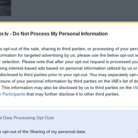
.lv -
Do Not Process My Personal Information
eo 159, Ford S-
o
to opt-out of the sale, sharing to third parties, or processing of your per
formation for targeted advertising by us, please use the below opt-out s
10. Nov 2004, 19:24
r selection. Please note that after your opt-out request is processed y
eing interest-based ads based on personal information utilized by us or
disclosed to third parties prior to your opt-out. You may separately opt-
2004-11-10 19:16, JanisPuu rakstīja:
losure of your personal information by third parties on the IAB’s list of
btw, Mart, kaukad tu chiiksteeji, ka tev jaabraucot pa shoseju Riiga-Valmi
 e92 320d M-
to nepabraukt...
. This information may also be disclosed by us to third parties on the
IA
shodien biju Valmieraa, teikshu kaa ir, shoseja muusu apstaakljiem pavi
Participants
that may further disclose it to other third parties.
, arii uz vesaa sasist diskus buutu jaapacenshas, veesi var braukt 
savirzei jaabuut kaartiibaa
, rises vietaam nevaajas.
l Data Processing Opt Outs
Es jau vairaak runaaju par Vecpiebalga-Madona shoseju. A par Valmieras shos
vietaam ideaalu pikji uzleeja utt., bet es runaaju par posmu, kas ir no Berģiem
o opt-out of the Sharing of my personal data.
braucot ar vilcienu. Tur taadas liinijas paar celjam uzbeertas ar apm. 2m inter