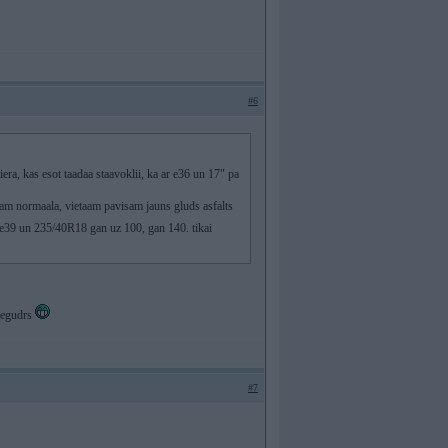
#6
era, kas esot taadaa staavoklii, ka ar e36 un 17" pa
sam normaala, vietaam pavisam jauns gluds asfalts
ar e39 un 235/40R18 gan uz 100, gan 140. tikai
 negudrs
#7