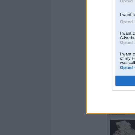
Opted 
I want t
Opted 
Offline
I want 
Advertis
Delerium
Opted 
I want t
of my P
was col
Opted 
Kopš:
29. Apr 2004
No:
Sigulda
Ziņojumi:
8334
Braucu ar:
Alfa Rom
max, Saab 900 cabri
Offline
Puuchuks