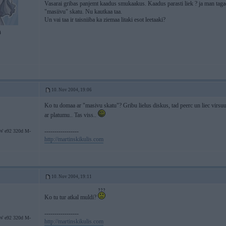
Vasarai gribas panjemt kaadus smukaakus. Kaadus parasti liek ? ja man tagad 
"masiivu" skatu. Nu kautkaa taa.
Un vai taa ir taisniiba ka ziemaa litaki esot leetaaki?
4
10. Nov 2004, 19:06
Ko tu domaa ar "masivu skatu"? Gribu lielus diskus, tad peerc un liec virsu
ar platumu.. Tas viss..
-----------------
 e92 320d M-
http://martinskikulis.com
10. Nov 2004, 19:11
Ko tu tur atkal muldi?
-----------------
 e92 320d M-
http://martinskikulis.com