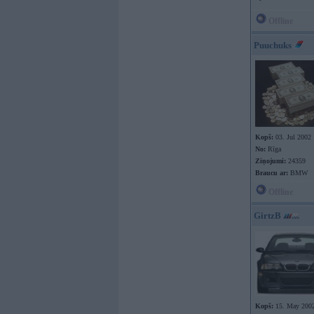
Offline
Puuchuks
Kopš:
03. Jul 2002
No:
Rīga
Ziņojumi:
24359
Braucu ar:
BMW
Offline
GirtzB
Kopš:
15. May 200