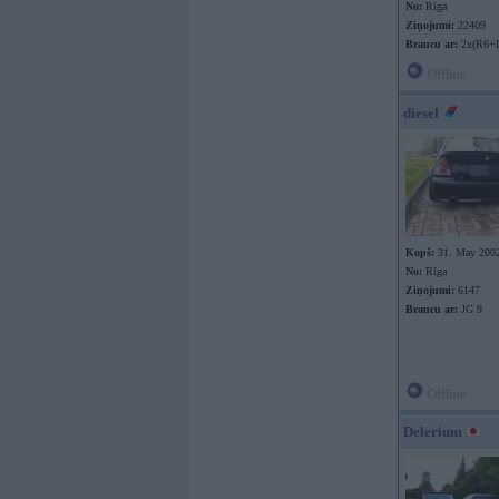
No:
Rīga
Ziņojumi:
22409
Braucu ar:
2x(R6+
Offline
diesel
Kopš:
31. May 200
No:
Rīga
Ziņojumi:
6147
Braucu ar:
JG 9
Offline
Delerium