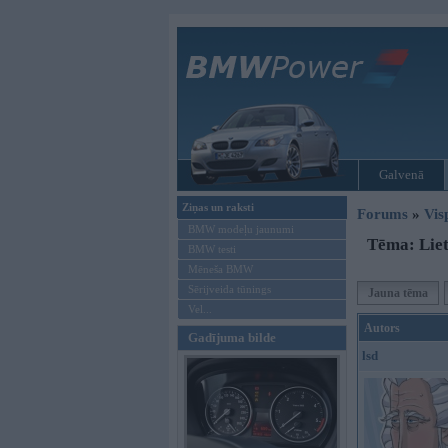
Galvenā
Ziņas un raksti
Forums
»
Vis
BMW modeļu jaunumi
Tēma: Liet
BMW testi
Mēneša BMW
Sērijveida tūnings
Jauna tēma
Vel...
Autors
Gadījuma bilde
lsd