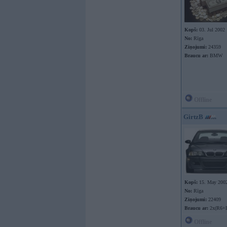
Kopš:
03. Jul 2002
No:
Rīga
Ziņojumi:
24359
Braucu ar:
BMW
Offline
GirtzB
Kopš:
15. May 200
No:
Rīga
Ziņojumi:
22409
Braucu ar:
2x(R6+
Offline