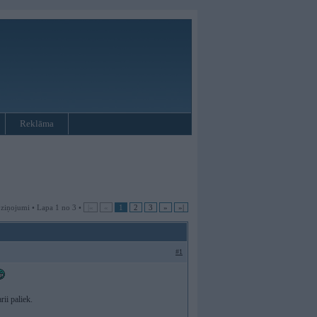
Reklāma
 ziņojumi • Lapa 1 no 3 •
|«
«
1
2
3
»
»|
#1
rii paliek.