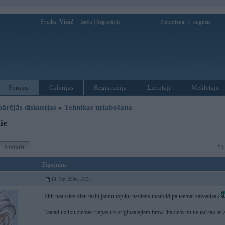
Sveiks,
Viesi!
|
Piektdiena, 7. augusts
Ienākt
Reģistrācija
Forums
Galerijas
Reģistrācija
Lietotāji
Meklētājs
pārējās diskusijas
»
Tehnikas uzlabošana
ie
Atbildēt
54
Ziņojums
10. Nov 2004, 18:51
Ehh naaksies vien tasiit jaunu topiku neviens neatbild pa teemai savaadaak
Taatad uzliku ziemas riepas uz originaalajiem bmw litakiem un tie tad taa lai a