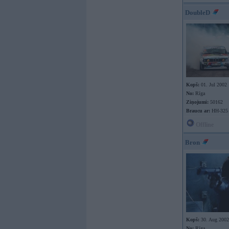
DoubleD
Kopš:
01. Jul 2002
No:
Rīga
Ziņojumi:
50162
Braucu ar:
HH-325
Offline
Bron
Kopš:
30. Aug 2002
No:
Rīga