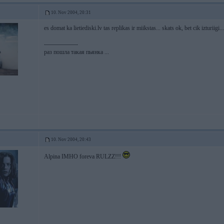
10. Nov 2004, 20:31
es domat ka lietiediski.lv tas replikas ir miikstas... skats ok, bet cik izturiigi.
-----------------
раз пошла такая пьянка ...
10. Nov 2004, 20:43
Alpina IMHO foreva RULZZ!!!