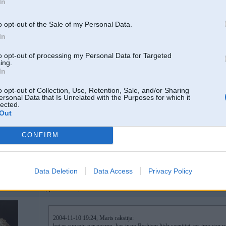
In
Saki ka ar 17" bij normaali, ja?
-----------------
o opt-out of the Sale of my Personal Data.
http://martinskikulis.com
In
to opt-out of processing my Personal Data for Targeted
ing.
10. Nov 2004, 19:25
In
da pie dirsas liec 14" būs Zupaa..
o opt-out of Collection, Use, Retention, Sale, and/or Sharing
ersonal Data that Is Unrelated with the Purposes for which it
lected.
Out
CONFIRM
eo 159, Ford S-
o
Data Deletion
Data Access
Privacy Policy
10. Nov 2004, 19:35
2004-11-10 19:24, Marts rakstīja: