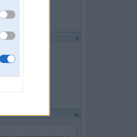
#9
#10