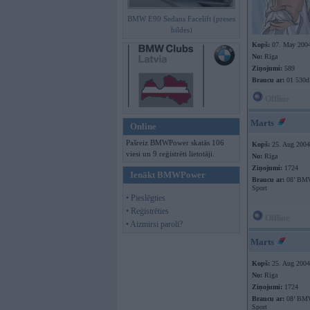
BMW E90 Sedans Facelift (preses
bildes)
Kopš:
07. May 200
No:
Rīga
Ziņojumi:
589
Braucu ar:
01 530d
Offline
Marts
Online
Pašreiz BMWPower skatās 106
Kopš:
25. Aug 2004
viesi un 9 reģistrēti lietotāji.
No:
Rīga
Ziņojumi:
1724
Ienākt BMWPower
Braucu ar:
08’ BMW
Sport
• Pieslēgties
• Reģistrēties
Offline
• Aizmirsi paroli?
Marts
Kopš:
25. Aug 2004
No:
Rīga
Ziņojumi:
1724
Braucu ar:
08’ BMW
Sport