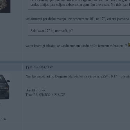
bet es runaaju par posmu, kas ir no Berģiem liidz seeniitei, tas imo gan n
taadas liinijas paar celjam uzbeertas ar apm. 2m intervaalu. Nu tizls kaut 
tad aizmirsti par disku mainju. tev nederees ne 16", ne 17", vai arii jaamaina
Saki ka ar 17" bij normaali, ja?
vai tu kaartiigi izlasiiji, ar kaadu auto un kaadu disku izmeeru es braucu...?
10. Nov 2004, 19:42
Nav ko vaidēt, arī no Berģiem līdz Sēnītei viss ir ok ar 225/45 R17 + bilste
-----------------
Braukt ir priex.
Tikai R6, S54B32 + 2JZ-GE
2
LSD)