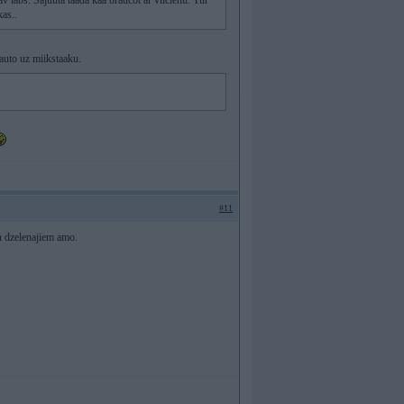
av labs. Sajuuta taada kaa braucot ar vilcienu. Tur
kas..
 auto uz miikstaaku.
#11
in dzelenajiem amo.