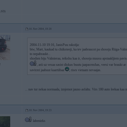
LSD)
10. Nov 2004, 19:20
2004-11-10 19:16, JanisPuu rakstīja:
btw, Mart, kaukad tu chiiksteeji, ka tev jaabraucot pa shoseju Riiga-Valmi
to nepabraukt...
shodien biju Valmieraa, teikshu kaa ir, shoseja muusu apstaakljiem pavi
2
, arii uz vesaa sasist diskus buutu jaapacenshas, veesi var braukt 
savirzei jaabuut kaartiibaa
, rises vietaam nevaajas.
... nav tur nekaa normaala, iznjemot jauno asfaltu. Virs 180 auto leekaa kaa
10. Nov 2004, 19:23
labenieks