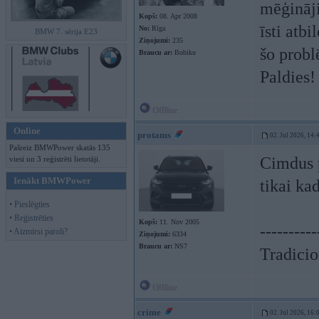
mēģināji
Kopš:
08. Apr 2008
īsti atbi
No:
Rīga
BMW 7. sērija E23
Ziņojumi:
235
šo prob
Braucu ar:
Bobiku
Paldies!
Offline
Online
protams
02. Jul 2026, 14:
Pašreiz BMWPower skatās 135
Cimdus p
viesi un 3 reģistrēti lietotāji.
Ienākt BMWPower
tikai kad
• Pieslēgties
• Reģistrēties
Kopš:
11. Nov 2005
----------
• Aizmirsi paroli?
Ziņojumi:
6334
Braucu ar:
NS7
Tradicion
Offline
crime
02. Jul 2026, 16: