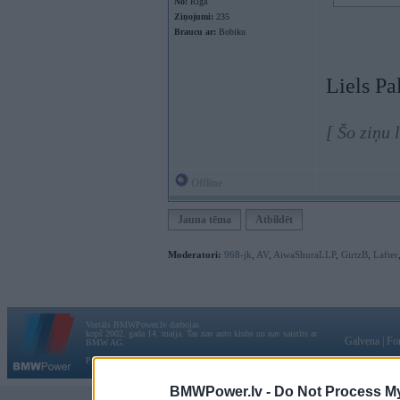
No:
Rīga
Ziņojumi:
235
Braucu ar:
Bobiku
Liels Pa
[ Šo ziņu
Offline
Jauna tēma
Atbildēt
Moderatori:
968-jk
,
AV
,
AiwaShuraLLP
,
GirtzB
,
Lafter
Vortāls BMWPower.lv darbojas
kopš 2002. gada 14. maija. Tas nav auto klubs un nav saistīts ar
Galvena
|
Fo
BMW AG.
Par BMWPower
|
Kontakti
|
Reklāma
BMWPower.lv -
Do Not Process My