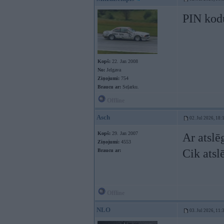
PIN kodu
Kopš:
22. Jan 2008
No:
Jelgava
Ziņojumi:
754
Braucu ar:
Seļarku.
Offline
Asch
02. Jul 2026, 18:
Kopš:
29. Jan 2007
Ar atslē
Ziņojumi:
4553
Cik atsl
Braucu ar:
Offline
NLO
03. Jul 2026, 11: