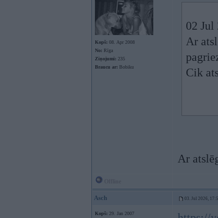
02 Jul
Ar ats
Kopš:
08. Apr 2008
No:
Rīga
pagrie
Ziņojumi:
235
Braucu ar:
Bobiku
Cik at
Ar atslē
Offline
Asch
03. Jul 2026, 17:
Kopš:
29. Jan 2007
https:/