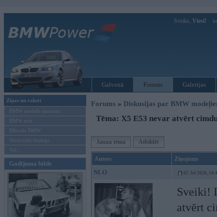
Sveiks,
Viesi!
Ie
Galvenā
Forums
Galerijas
Ziņas un raksti
Forums
»
Diskusijas par BMW modeļi
BMW modeļu jaunumi
Tēma: X5 E53 nevar atvērt cimd
BMW testi
Mēneša BMW
Sērijveida tūnings
Jauna tēma
Atbildēt
Vel...
Autors
Ziņojums
Gadījuma bilde
NLO
02. Jul 2026, 14:
Sveiki! 
atvērt c