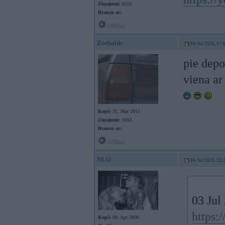
Ziņojumi:
4553
Braucu ar:
Offline
Zeebalds
04. Jul 2026, 17:
pie depo
viena ar
Kopš:
31. Mar 2011
Ziņojumi:
1693
Braucu ar:
Offline
NLO
04. Jul 2026, 23:
03 Jul
https
Kopš:
08. Apr 2008