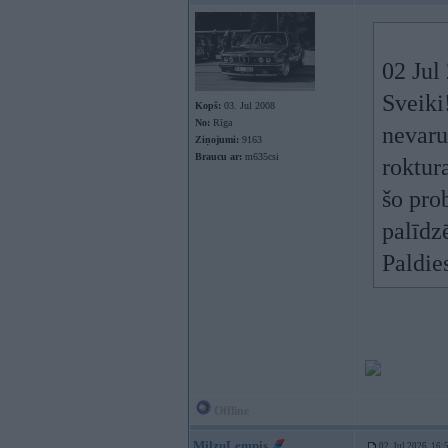
02 Jul
Sveiki
Kopš:
03. Jul 2008
No:
Rīga
nevaru
Ziņojumi:
9163
Braucu ar:
m635csi
roktur
šo prob
palīdz
Paldie
Offline
MilzuLempis
02. Jul 2026, 16: