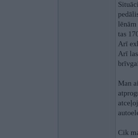
Situāc
pedāli
lēnām 
tas 17
Arī ex
Arī la
brīvgai
Man ai
atprog
atceļoj
autoele
Cik ma