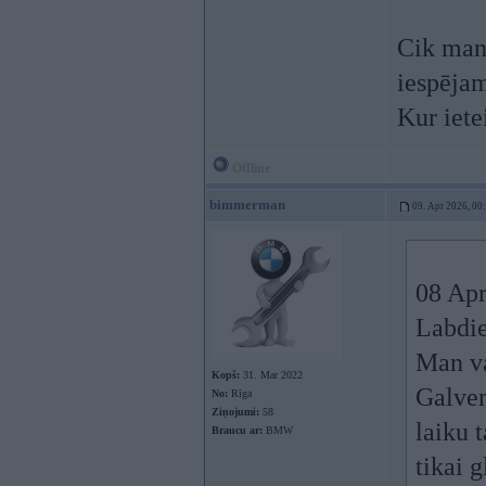
Cik man 
iespējam
Kur iete
Offline
bimmerman
09. Apr 2026, 00
08 Apr
Labdie
Man va
Kopš:
31. Mar 2022
Galven
No:
Rīga
Ziņojumi:
58
laiku 
Braucu ar:
BMW
tikai 