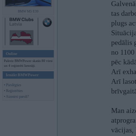
Galvenā 
BMW M5 E39
tas dar
plugs ac
Situācij
pedālis 
no 1100 
Online
pēc kād
Pašreiz BMWPower skatās 80 viesi
un 4 reģistrēti lietotāji.
Arī exha
Ienākt BMWPower
Arī laso
• Pieslēgties
brīvgait
• Reģistrēties
• Aizmirsi paroli?
Man aizd
atprogra
vācijas, 