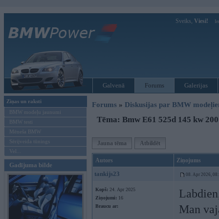
Sveiks,
Viesi!
Ie
Galvenā
Forums
Galerijas
Ziņas un raksti
Forums
»
Diskusijas par BMW modeļi
BMW modeļu jaunumi
Tēma: Bmw E61 525d 145 kw 2007
BMW testi
Mēneša BMW
Sērijveida tūnings
Jauna tēma
Atbildēt
Vel...
Autors
Ziņojums
Gadījuma bilde
tankijs23
08. Apr 2026, 08
Kopš:
24. Apr 2025
Labdien
Ziņojumi:
16
Man vaj
Braucu ar: