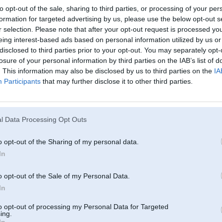
to opt-out of the sale, sharing to third parties, or processing of your per
1. Kāds ir piemērots fokusētāja noturēšanas griezes moments? Vai pietiek ar
formation for targeted advertising by us, please use the below opt-out s
2. Vai ir nepieciešams izvēlēties NEMA 17 ar pārnesumkārbu, vai mikrosoļu p
r selection. Please note that after your opt-out request is processed y
eing interest-based ads based on personal information utilized by us or
3. Vai pastāv būtiska atšķirība fokusēšanas precizitātē starp soļa leņķi 1,8° 
disclosed to third parties prior to your opt-out. You may separately opt-
4. Kā es varu samazināt vibrācijas un rezonanses ietekmi uz attēla kvalitāti,
losure of your personal information by third parties on the IAB’s list of
. This information may also be disclosed by us to third parties on the
IA
5. Vai ir kādi īpaši ieteikumi attiecībā uz motora strāvu un siltuma izkliedi a
Participants
that may further disclose it to other third parties.
darbība)?
Aicinu pieredzējušus būvētājus dalīties savā modeļu izvēlē un problēmu novē
l Data Processing Opt Outs
16. Mar 2026, 13:20
o opt-out of the Sharing of my personal data.
Tu esi mēģinājis dzert alu?Tas ir tāds feins dzēriens,maķenīt rūgtens un reibi
In
jautājumi izklīst kā rīta migliņa.
o opt-out of the Sale of my Personal Data.
In
to opt-out of processing my Personal Data for Targeted
ing.
In