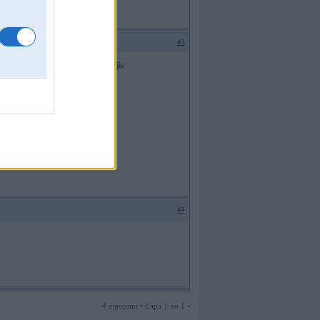
#3
elektrisko fokusētāju neesmu domājis
#4
4 ziņojumi • Lapa 1 no 1 •