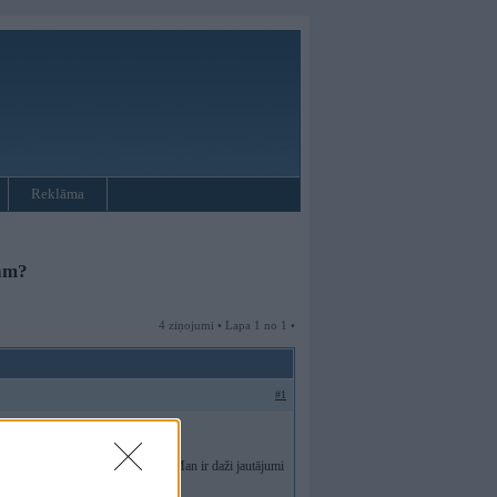
Reklāma
jam?
4 ziņojumi • Lapa 1 no 1 •
#1
soļu motoru no skysmotor.co.uk. Man ir daži jautājumi