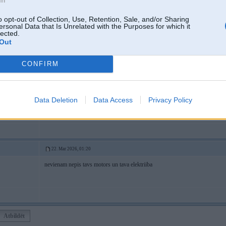
o opt-out of Collection, Use, Retention, Sale, and/or Sharing
ersonal Data that Is Unrelated with the Purposes for which it
18. Mar 2026, 09:26
lected.
Out
es piecēlos ap 12:45 un aizdomājos kāpēc man kājām īkšķi nav vienādi. par 
CONFIRM
Data Deletion
Data Access
Privacy Policy
kokli
22. Mar 2026, 01:20
nevienam nepis tavs motors un tava elektriiba
Atbildēt