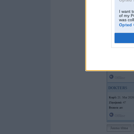
Offline
I want t
of my P
zutis_slidens
was col
Opted 
Kopš:
15. Jul 2008
No:
Aknīste
Ziņojumi:
1062
Braucu ar:
roku pa 
Offline
DOKTERS
Kopš:
21. Mar 2026
Ziņojumi:
47
Braucu ar:
Offline
Jauna tēma