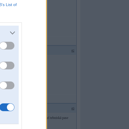
ievietot sēdekli - sanāk 3 vietas.
B’s List of
#2
 pats
#3
viss oriģināls. Tikai drošvien būs arī tehniskā pase