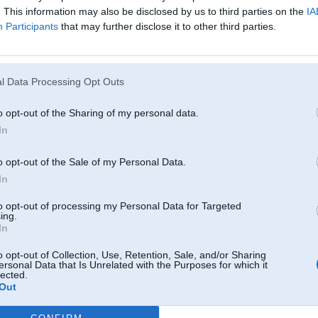
Internetā no mūsu kaimiņiem ir redzams, ka glāžu turētājus var izņemt ārā un 
. This information may also be disclosed by us to third parties on the
IA
Participants
that may further disclose it to other third parties.
Kādi risinājumi?
Jau iepriekš pateicos
[IMG]null[/IMG][IMG]null[/IMG]
BILDES KĀ NOMAINA SĒDEKLI
l Data Processing Opt Outs
o opt-out of the Sharing of my personal data.
22. Jan 2026, 09:53
In
Atrodi teiksim rrr.lt vai xdalys.lt atbilstošu aizmugurējo tabureti un nomaini
o opt-out of the Sale of my Personal Data.
In
to opt-out of processing my Personal Data for Targeted
ing.
In
o opt-out of Collection, Use, Retention, Sale, and/or Sharing
ersonal Data that Is Unrelated with the Purposes for which it
22. Jan 2026, 15:39
lected.
Out
Tieši tā, ir arī X6 ar 3vietīgo aizmugures sēdekli. Sameklē šrotā tādu un būs 
jāmaina, lai vietu skaits būtu atbilstošs