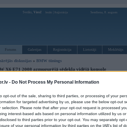
Sveiks,
Viesi!
|
Sestdiena, 8. augusts
Ienākt
Reģistrācija
Forums
Galerijas
Reģistrācija
Lietotāji
Meklētājs
pārējās diskusijas
»
BMW tūnings
 X6 E71 2008 azmugurējā sēdekļa vidējā konsole
.lv -
Do Not Process My Personal Information
Atbildēt
Ziņojums
to opt-out of the sale, sharing to third parties, or processing of your per
formation for targeted advertising by us, please use the below opt-out s
22. Jan 2026, 09:34
r selection. Please note that after your opt-out request is processed y
Sveiki!
eing interest-based ads based on personal information utilized by us or
Interesē Jūsu viedokli pie kā labāk Rīgā griezties sakarā ar šādu vēlmi:
aizmugurējais sēdeklis paredzēts 2 sēdvietām, jo pa vidu ir bāra konsole - glā
disclosed to third parties prior to your opt-out. You may separately opt-
losure of your personal information by third parties on the IAB’s list of