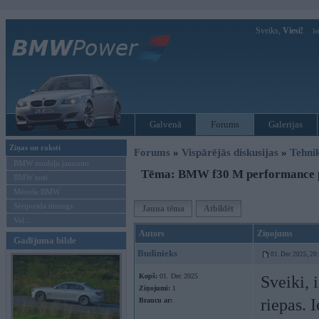
Sveiks,
Viesi!
Ie
Galvenā
Forums
Galerijas
Ziņas un raksti
Forums
»
Vispārējās diskusijas
»
Tehni
BMW modeļu jaunumi
Tēma: BMW f30 M performance p
BMW testi
Mēneša BMW
Sērijveida tūnings
Jauna tēma
Atbildēt
Vel...
Autors
Ziņojums
Gadījuma bilde
Budinieks
01. Dec 2025, 20
Kopš:
01. Dec 2025
Sveiki, 
Ziņojumi:
1
riepas. 
Braucu ar: