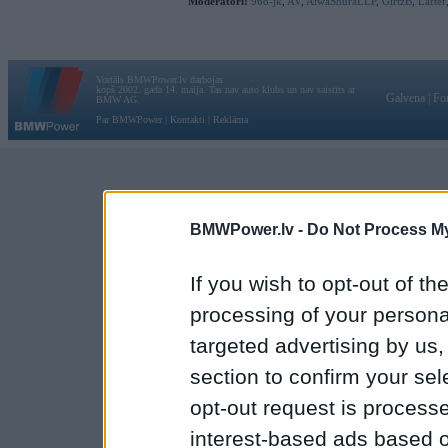
Moderatori:
968-jk
,
AV
,
AiwaShuraLLP
,
GirtzB
,
Lafter
Vortāls BMWPower.lv darbojas
kopš 2002. gada 14. maija. Tas nav auto klubs un nav saistīts ar
Galvena
|
Fo
BMW AG.
Par BMWPower
|
Kontakti
|
Reklāma
BMWPower.lv -
Do Not Process My
If you wish to opt-out of the
processing of your personal
targeted advertising by us
section to confirm your sel
opt-out request is proces
interest-based ads based o