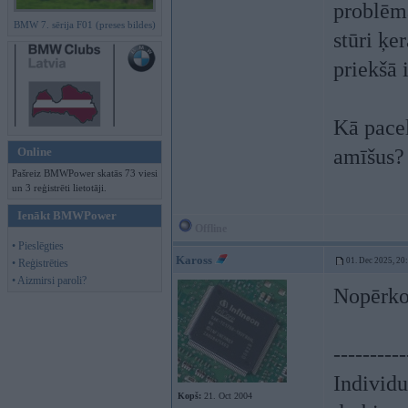
problēma
BMW 7. sērija F01 (preses bildes)
stūri ķe
priekšā 
Kā pacel
Online
amīšus?
Pašreiz BMWPower skatās 73 viesi
un 3 reģistrēti lietotāji.
Ienākt BMWPower
Offline
• Pieslēgties
Kaross
01. Dec 2025, 20
• Reģistrēties
• Aizmirsi paroli?
Nopērkot
----------
Individ
Kopš:
21. Oct 2004