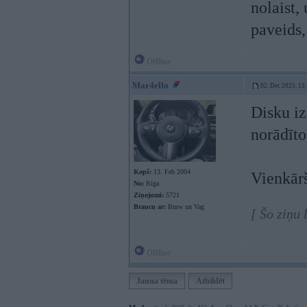
nolaist,
paveids,
Offline
Mar4ello
02. Dec 2025, 13
Disku iz
norādīto
Kopš:
13. Feb 2004
Vienkārš
No:
Rīga
Ziņojumi:
5721
Braucu ar:
Bmw un Vag
[ Šo ziņu
Offline
Jauna tēma
Atbildēt