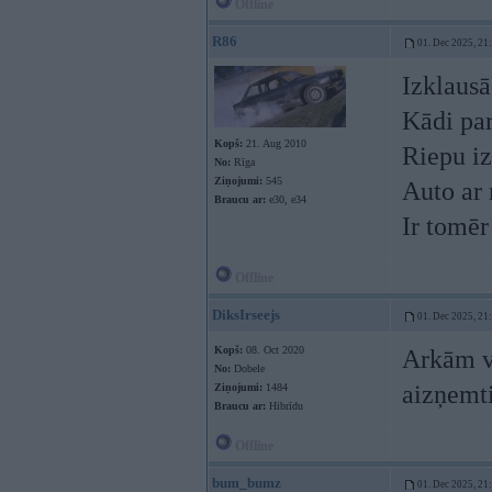
Offline
R86
01. Dec 2025, 21
Izklausā
Kādi par
Kopš:
21. Aug 2010
Riepu i
No:
Rīga
Ziņojumi:
545
Auto ar 
Braucu ar:
e30, e34
Ir tomēr
Offline
DiksIrseejs
01. Dec 2025, 21
Kopš:
08. Oct 2020
Arkām va
No:
Dobele
aizņemtie
Ziņojumi:
1484
Braucu ar:
Hibrīdu
Offline
bum_bumz
01. Dec 2025, 21