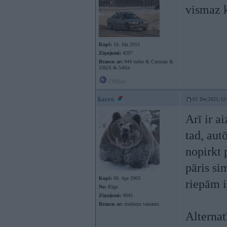
vismaz k
Kopš:
18. Jan 2015
Ziņojumi:
4297
Braucu ar:
944 turbo & Cayman &
330iX & 540ix
Offline
karro
02. Dec 2025, 12
Arī ir a
tad, aut
nopirkt 
pāris si
Kopš:
08. Apr 2003
riepām i
No:
Rīga
Ziņojumi:
4945
Braucu ar:
studentu variantu
Alternat