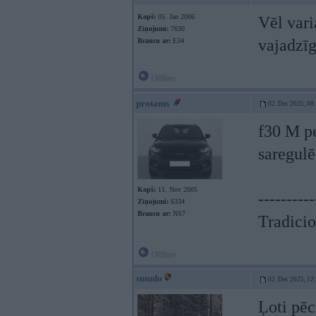
Kopš:
05. Jan 2006
Vēl vari
Ziņojumi:
7630
vajadzī
Braucu ar:
E34
Offline
protams
02. Dec 2025, 08
f30 M p
saregulē
Kopš:
11. Nov 2005
----------
Ziņojumi:
6334
Braucu ar:
NS7
Tradicio
Offline
smudo
02. Dec 2025, 12
Ļoti pēc