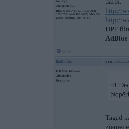
darbi.
No:
Rīga
Ziņojumi:
4555
http://w
Braucu ar:
540ix G31 B58, Audi
200 20VT, Audi 100 20VT, 344K V8,
Ducati Monster, Audi V8 4.2
http://w
DPF filt
AdBlue
Offline
Budinieks
01. Dec 2025, 20
Kopš:
01. Dec 2025
Ziņojumi:
1
Braucu ar:
01 Dec
Nopērk
Tagad ka
ziemene