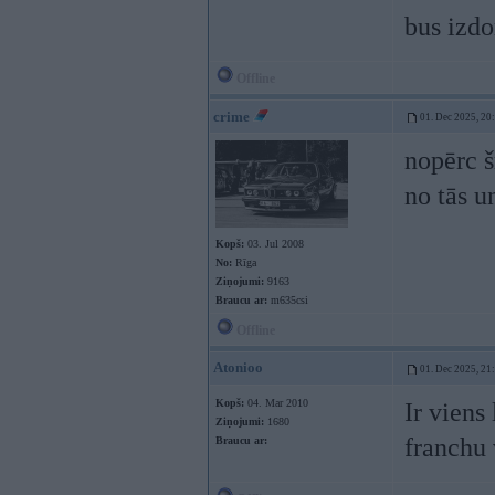
bus izd
Offline
crime
01. Dec 2025, 20
nopērc š
no tās 
Kopš:
03. Jul 2008
No:
Rīga
Ziņojumi:
9163
Braucu ar:
m635csi
Offline
Atonioo
01. Dec 2025, 21
Kopš:
04. Mar 2010
Ir viens
Ziņojumi:
1680
franchu 
Braucu ar: