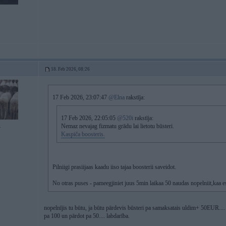
18. Feb 2026, 08:26
17 Feb 2026, 23:07:47
@Elna
rakstīja:
17 Feb 2026, 22:05:05
@520i
rakstīja:
Nemaz nevajag fizmatu grādu lai lietotu būsteri.
4
Kaspiča boosteris.
Pilniigi prasiijaas kaadu iiso tajaa boosterii saveidot.
No otras puses - pameegjiniet juus 5min laikaa 50 naudas nopelniit,kaa es 
nopelnījis tu būtu, ja būtu pārdevis būsteri pa samaksatais uldim+ 50EUR.... 
pa 100 un pārdot pa 50.... labdarība.