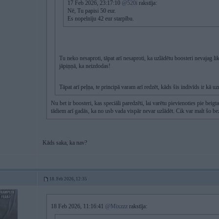
17 Feb 2026, 23:17:10
@520i
rakstīja:
Nē, Tu papisi 50 eur.
Es nopelnīju 42 eur starpību.
Tu neko nesaproti, tāpat arī nesaproti, ka uzlādētu boosteri nevajag lik
jāpiņņā, ka neizdodas!
Tāpat arī peļņa, te principā varam arī redzēt, kāds šis indivīds ir kā 
Nu bet ir boosteri, kas speciāli paredzēti, lai varētu pievienoties pie beigt
tādiem arī gadās, ka no usb vada vispār nevar uzlādēt. Cik var malt šo be
Kāds saka, ka nav?
18. Feb 2026, 12:35
18 Feb 2026, 11:16:41
@Mixzzz
rakstīja: