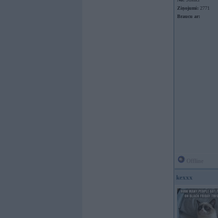
Ziņojumi:
2771
Braucu ar:
Offline
kexxx