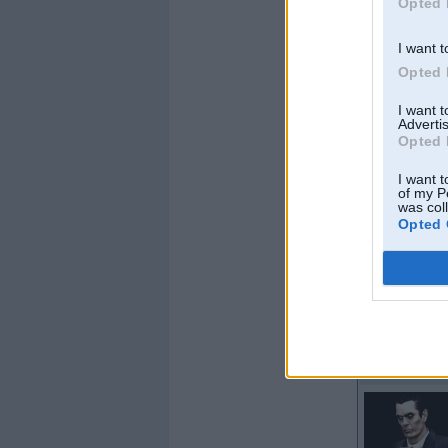
Opted 
I want t
Opted 
I want 
Advertis
Opted 
I want t
of my P
was col
Opted 
Offline
Mixzzz