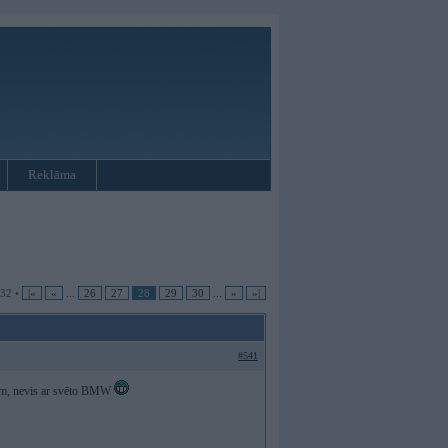
Reklāma
 32 •
|«
«
...
26
27
28
29
30
...
»
»|
#541
erim, nevis ar svēto BMW