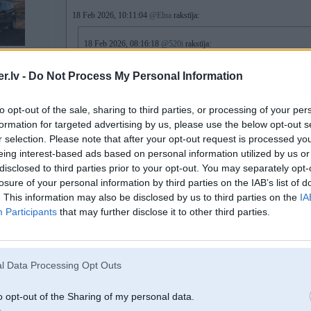
18 Feb 2026, 10:11:04
@Elna
rakstīja:
18 Feb 2026, 08:16:18
@520i
rakstīja:
Brīnums, ka vēl neko nav nosmirdējis, ka es atbraucu ar škodu paka
.lv -
Do Not Process My Personal Information
Tev jau neko vairs nevar teikt - atbrauksi te veel, saaksi kulakus vicinaat..
to opt-out of the sale, sharing to third parties, or processing of your per
Te jau puse dziivnieku grib mani atspaardiit, dod tikai iespeeju.
formation for targeted advertising by us, please use the below opt-out s
r selection. Please note that after your opt-out request is processed y
eing interest-based ads based on personal information utilized by us or
Nemīz, es uz to bomžatņiku vairs nebraukšu.
disclosed to third parties prior to your opt-out. You may separately opt-
losure of your personal information by third parties on the IAB’s list of
[ Šo ziņu laboja 520i, 18 Feb 2026, 10:19:53 ]
. This information may also be disclosed by us to third parties on the
IA
Participants
that may further disclose it to other third parties.
18. Feb 2026, 10:24
l Data Processing Opt Outs
18 Feb 2026, 08:26:53
@Samsasi
rakstīja:
o opt-out of the Sharing of my personal data.
17 Feb 2026, 23:07:47
@Elna
rakstīja: