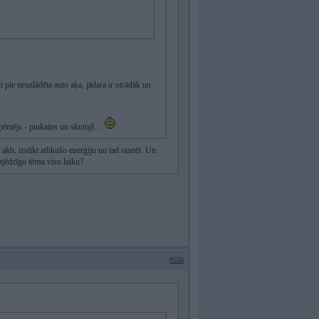
t pie neuzlādēta auto aķa, jādara ir otrādāk un
uzņēmējs - pinkains un skumjš...
a akb, izsūkt atlikušo enerģiju un tad startēt. Un
zjēdzīgo tēmu visu laiku?
#550