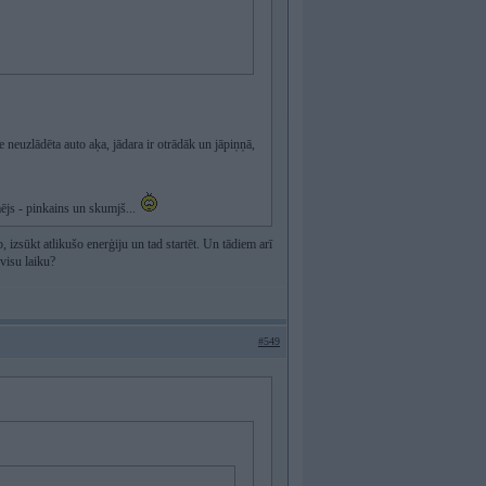
e neuzlādēta auto aķa, jādara ir otrādāk un jāpiņņā,
mējs - pinkains un skumjš...
b, izsūkt atlikušo enerģiju un tad startēt. Un tādiem arī
visu laiku?
#549