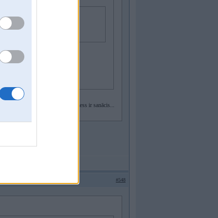
 es to izdariiju!
... pagaiddām tev tāds krievu bizness ir sanācis...
as ir super!
#548