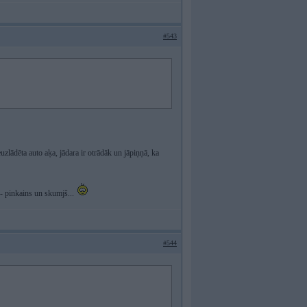
#543
euzlādēta auto aķa, jādara ir otrādāk un jāpiņņā, ka
s - pinkains un skumjš...
#544