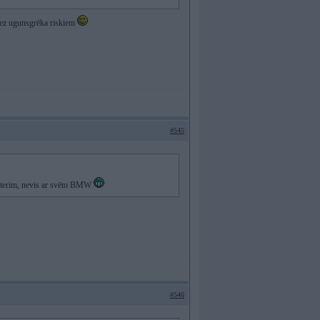
bez ugunsgrēka riskiem
#545
osterim, nevis ar svēto BMW
#546