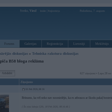
Sveiks,
Viesi!
|
Piektdiena, 7. augusts
Ienākt
Reģistrācija
Forums
Galerijas
Reģistrācija
Lietotāji
Meklētājs
pārējās diskusijas
»
Tehniska rakstura diskusijas
piča B58 bloga reklāma
Atbildēt
627 ziņojumi • Lapa 28 no
Ziņojums
18. Feb 2026, 08:16
Brīnums, ka vēl neko nav nosmirdējis, ka es atbraucu ar škodu pakaļ bost
[ Šo ziņu laboja 520i, 18 Feb 2026, 08:16:46 ]