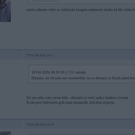
uztaisi nākamo video ar vadiem,lai kungam nakamreiz skadrs kā likt vadus 
18. Feb 2026, 10:11
18 Feb 2026, 08:16:18
@520i
rakstīja:
Brīnums, ka vēl neko nav nosmirdējis, ka es atbraucu ar škodu pakaļ b
Tev jau neko vairs nevar teikt - atbrauksi te veel, saaksi kulakus vicinaat...
Te jau puse dziivnieku grib mani atspaardiit, dod tikai iespeeju.
18. Feb 2026, 10:19