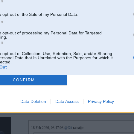
In
17 Feb 2026, 22:05:05
@520i
rakstīja:
o opt-out of the Sale of my Personal Data.
Nemaz nevajag fizmatu grādu lai lietotu būsteri.
Kaspiča boosteris.
In
to opt-out of processing my Personal Data for Targeted
ing.
Pilniigi prasiijaas kaadu iiso tajaa boosterii saveidot.
In
No otras puses - pameegjiniet juus 5min laikaa 50 naudas nopelniit,kaa
o opt-out of Collection, Use, Retention, Sale, and/or Sharing
ersonal Data that Is Unrelated with the Purposes for which it
lected.
nopelnījis tu būtu, ja būtu pārdevis būsteri pa samaksatais uldim+ 50EUR.
Out
nopirkt pa 100 un pārdot pa 50.... labdarība.
CONFIRM
Sho tu tiem kripto faniem pastaasti! Tajaa sadaljaa juus visi taa ''pelniet'' un t
Data Deletion
Data Access
Privacy Policy
18. Feb 2026, 11:16
18 Feb 2026, 08:47:08
@Dii
rakstīja: