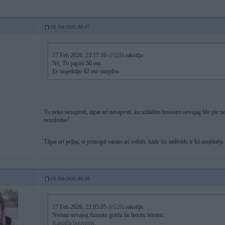
18. Feb 2026, 08:47
17 Feb 2026, 23:17:10
@520i
rakstīja:
Nē, Tu papisi 50 eur.
Es nopelnīju 42 eur starpību.
Tu neko nesaproti, tāpat arī nesaproti, ka uzlādētu boosteri nevajag likt pie n
neizdodas!
Tāpat arī peļņa, te principā varam arī redzēt, kāds šis indivīds ir kā uzņēmēj
18. Feb 2026, 09:20
17 Feb 2026, 22:05:05
@520i
rakstīja:
Nemaz nevajag fizmatu grādu lai lietotu būsteri.
Kaspiča boosteris.