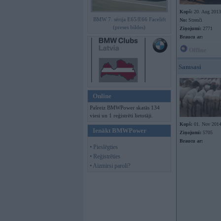
Kopš:
20. Aug 2013
BMW 7. sērija E65/E66 Facelift
No:
Strenči
(preses bildes)
Ziņojumi:
2771
Braucu ar:
Offline
Samsasi
Online
Pašreiz BMWPower skatās 134
viesi un 1 reģistrēti lietotāji.
Kopš:
01. Nov 201
Ienākt BMWPower
Ziņojumi:
5705
Braucu ar:
• Pieslēgties
• Reģistrēties
• Aizmirsi paroli?