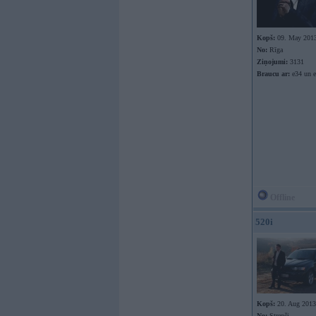
Kopš:
09. May 201
No:
Rīga
Ziņojumi:
3131
Braucu ar:
e34 un e
Offline
520i
Kopš:
20. Aug 2013
No:
Strenči