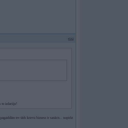
#542
to izdariiju!
pagaiddām tev tāds krievu bizness ir sanācis... nopirkt