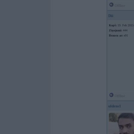
Offline
Dii
Kopš:
19. Feb 2015
Ziņojumi:
444
Braucu ar:
e91
Offline
uldens1