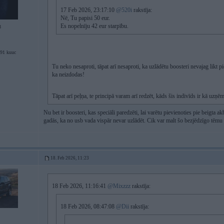
17 Feb 2026, 23:17:10
@520i
rakstīja:
Nē, Tu papisi 50 eur.
Es nopelnīju 42 eur starpību.
3
91 kuuc
Tu neko nesaproti, tāpat arī nesaproti, ka uzlādētu boosteri nevajag likt pi
ka neizdodas!
Tāpat arī peļņa, te principā varam arī redzēt, kāds šis indivīds ir kā uzņē
Nu bet ir boosteri, kas speciāli paredzēti, lai varētu pievienoties pie beigta ak
gadās, ka no usb vada vispār nevar uzlādēt. Cik var malt šo bezjēdzīgo tēmu 
18. Feb 2026, 11:23
18 Feb 2026, 11:16:41
@Mixzzz
rakstīja:
18 Feb 2026, 08:47:08
@Dii
rakstīja: