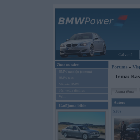
Galvenā
Ziņas un raksti
Forums
»
Vis
BMW modeļu jaunumi
Tēma: Kas
BMW testi
Mēneša BMW
Sērijveida tūnings
Jauna tēma
Vel...
Autors
Gadījuma bilde
520i