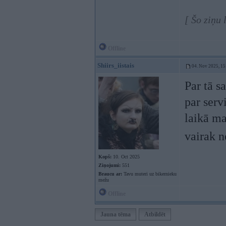
[ Šo ziņu
Offline
Shiirs_iistais
04. Nov 2025, 15
Par tā s
par serv
laikā ma
vairak n
Kopš:
10. Oct 2025
Ziņojumi:
551
Braucu ar:
Tavu muteri uz bikernieku
mežu
Offline
Jauna tēma
Atbildēt