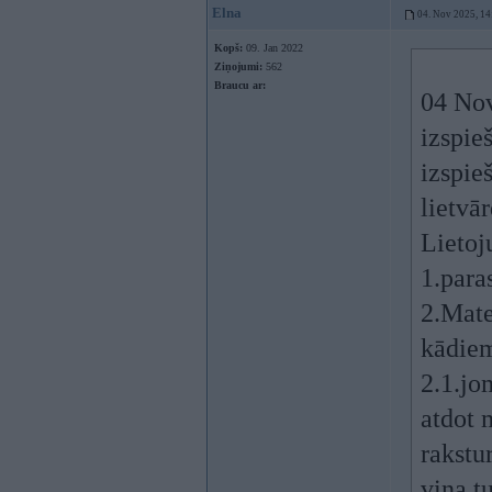
Elna
04. Nov 2025, 14
Kopš:
09. Jan 2022
Ziņojumi:
562
Braucu ar:
04 No
izspie
izspie
lietvā
Lietoj
1.para
2.Mate
kādiem
2.1.jo
atdot 
rakstu
viņa t