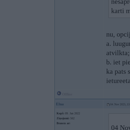
nesapr
karti 
nu, opci
a. luugu
atvilkta;
b. iet p
ka pats 
ietureet
Offline
Elna
04. Nov 2025, 13
Kopš:
09. Jan 2022
Ziņojumi:
562
Braucu ar:
04 No