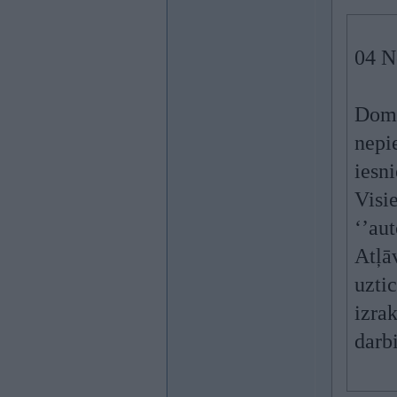
04 N
Domā
nepi
iesn
Visi
‘’au
Atļā
uzti
izrak
darbi