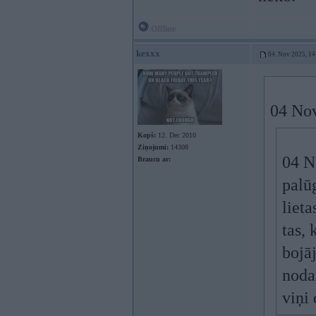
Offline
kexxx
04. Nov 2025, 14
04 No
Kopš:
12. Dec 2010
Ziņojumi:
14308
04 N
Braucu ar:
palū
lieta
tas, 
bojā
noda
viņi