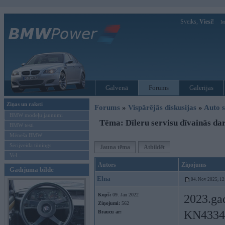
Sveiks,
Viesi!
Ie
Galvenā
Forums
Galerijas
Ziņas un raksti
Forums
»
Vispārējās diskusijas
»
Auto s
BMW modeļu jaunumi
Tēma: Dīleru servisu dīvainās da
BMW testi
Mēneša BMW
Sērijveida tūnings
Jauna tēma
Atbildēt
Vel...
Autors
Ziņojums
Gadījuma bilde
Elna
04. Nov 2025, 12
Kopš:
09. Jan 2022
2023.gad
Ziņojumi:
562
KN4334 c
Braucu ar: