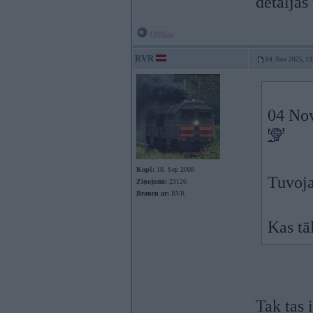
detaljas
Offline
RVR
04. Nov 2025, 13
04 No
Kopš:
18. Sep 2008
Tuvoja
Ziņojumi:
23126
Braucu ar:
RVR
Kas tā
Tak tas 