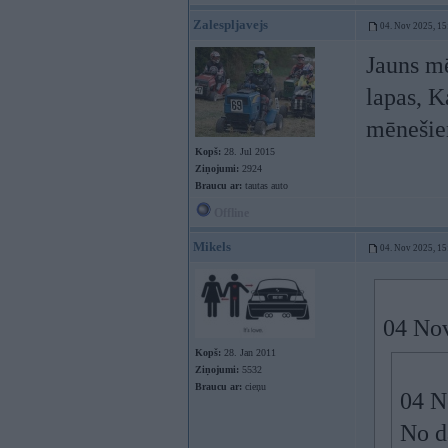
Zalespljavejs
04. Nov 2025, 15
Jauns mē
lapas, K
mēneši
Kopš:
28. Jul 2015
Ziņojumi:
2924
Braucu ar:
tautas auto
Offline
Mikels
04. Nov 2025, 15
04 No
Kopš:
28. Jan 2011
Ziņojumi:
5532
Braucu ar:
cieņu
04 N
No d