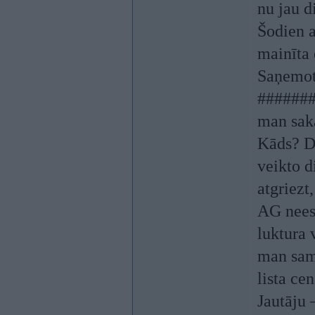
nu jau d
Šodien a
mainīta 
Saņemot 
#######,
man saka
Kāds? Do
veikto d
atgriezt
AG neeso
luktura 
man sama
lista ce
Jautāju 