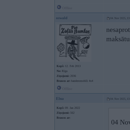
Offline
oswald
04. Nov 2025, 13
nesaprot
maksāt
Kopš:
12. Feb 2013
No:
Rīga
Ziņojumi:
2036
Braucu ar:
banderomobīli 4x4
Offline
Elna
04. Nov 2025, 13
Kopš:
09. Jan 2022
Ziņojumi:
562
Braucu ar:
04 No