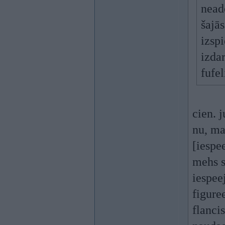
nead
šajā
izspi
izda
fufe
cien. j
nu, man
[iespe
mehs s
iespee
figure
flanci