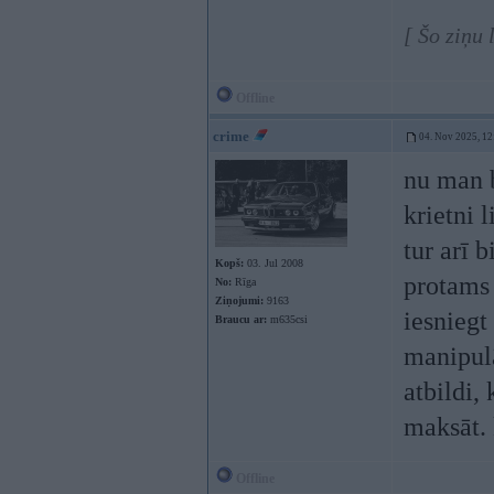
[ Šo ziņu
Offline
crime
04. Nov 2025, 12
nu man b
krietni 
tur arī 
Kopš:
03. Jul 2008
protams 
No:
Rīga
Ziņojumi:
9163
iesniegt
Braucu ar:
m635csi
manipulā
atbildi,
maksāt.
Offline