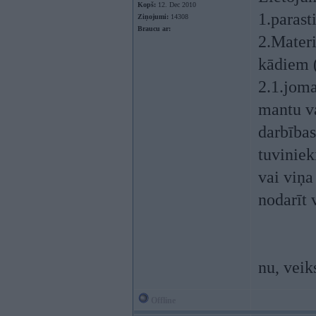
Kopš:
12. Dec 2010
1.parast
Ziņojumi:
14308
Braucu ar:
2.Materi
kādiem (
2.1.joma
mantu va
darbības
tuviniek
vai viņa
nodarīt 
nu, veik
Offline