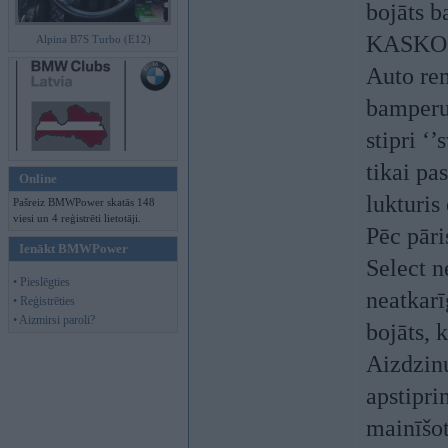
bojāts b
KASKO l
Alpina B7S Turbo (E12)
Auto rem
bamperu.
stipri ‘
tikai pa
Online
lukturis
Pašreiz BMWPower skatās 148
viesi un 4 reģistrēti lietotāji.
Pēc pāri
Ienākt BMWPower
Select n
• Pieslēgties
neatkarīg
• Reģistrēties
• Aizmirsi paroli?
bojāts, 
Aizdzinu
apstipri
mainīšot