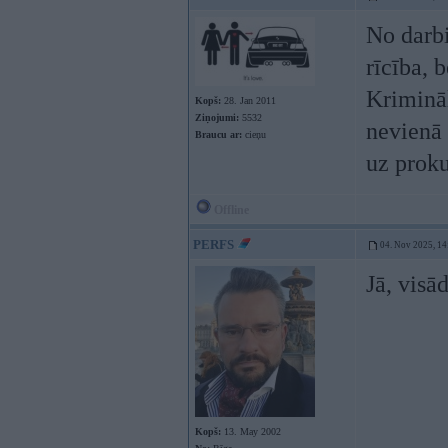
No darb
rīcība, 
Krimināl
Kopš:
28. Jan 2011
Ziņojumi:
5532
nevienā 
Braucu ar:
cieņu
uz proku
Offline
PERFS
04. Nov 2025, 14
Jā, visād
Kopš:
13. May 2002