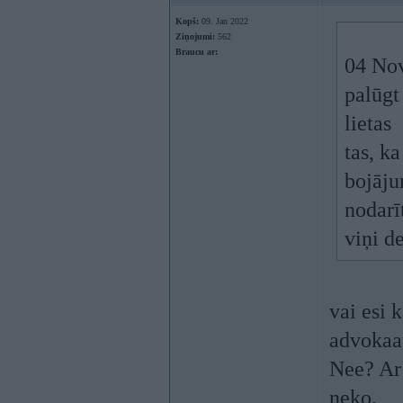
Kopš:
09. Jan 2022
Ziņojumi:
562
Braucu ar:
04 No
palūgt
lietas
tas, ka
bojāju
nodarī
viņi d
vai esi 
advokaat
Nee? Ar 
neko.