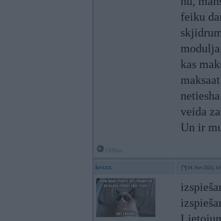
nu, mans
feiku da
skjidrum
modulja,
kas maks
maksaat 
netiesha
veida z
Un ir m
Offline
kexxx
04. Nov 2025, 14
izspieša
izspieša
Lietoju