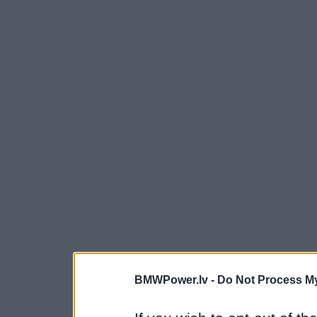
BMWPower.lv -
Do Not Process My