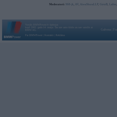
Moderatori:
968-jk
,
AV
,
AiwaShuraLLP
,
GirtzB
,
Lafter
Vortāls BMWPower.lv darbojas
kopš 2002. gada 14. maija. Tas nav auto klubs un nav saistīts ar
Galvena
|
Fo
BMW AG.
Par BMWPower
|
Kontakti
|
Reklāma