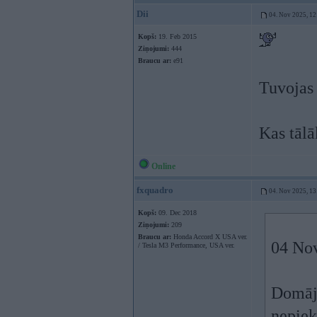
Dii
04. Nov 2025, 12
Kopš:
19. Feb 2015
Ziņojumi:
444
Braucu ar:
e91
Tuvojas 
Kas tālā
Online
fxquadro
04. Nov 2025, 13
Kopš:
09. Dec 2018
Ziņojumi:
209
Braucu ar:
Honda Accord X USA ver.
04 No
/ Tesla M3 Performance, USA ver.
Domāju
nepiek