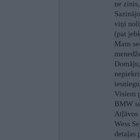
ne zinis
Sazinājo
viņi nol
(pat jeb
Mans sec
menedže
Domāju, 
nepiekri
iesnieg
Visiem p
BMW ser
Atļāvos 
Wess Sel
detaļas p