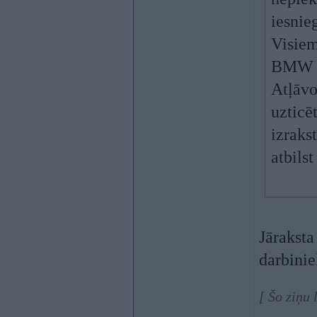
iesnie
Visiem
BMW s
Atļāvo
uzticē
izrakst
atbilst
Jāraksta
darbiniek
[ Šo ziņu