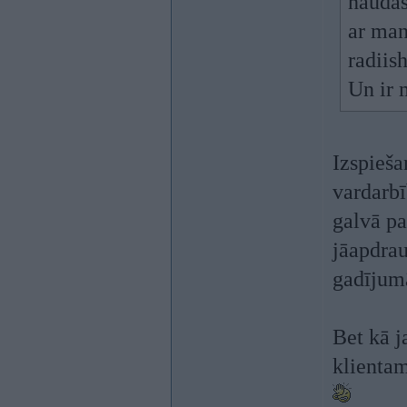
naudas
ar man
radiis
Un ir 
Izspieša
vardarbī
galvā pa
jāapdrau
gadījumā
Bet kā j
klientam