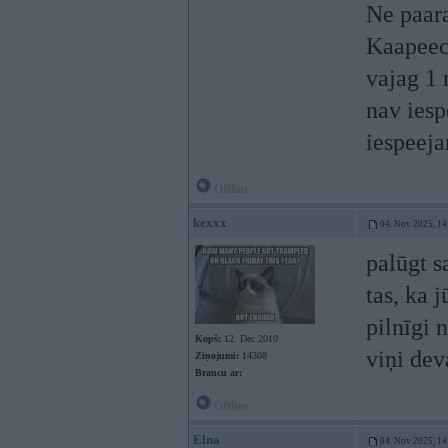
Ne paar
Kaapeec?
vajag 1 
nav iesp
iespeeja
Offline
kexxx
04. Nov 2025, 14
palūgt s
tas, ka 
pilnīgi 
Kopš:
12. Dec 2010
viņi dev
Ziņojumi:
14308
Braucu ar:
Offline
Elna
04. Nov 2025, 14