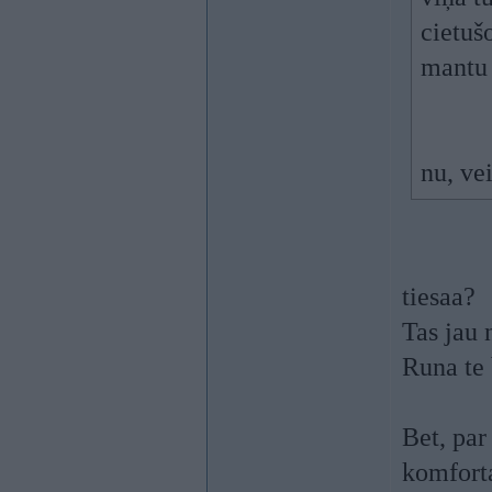
cietuš
mantu 
nu, ve
tiesaa?
Tas jau 
Runa te 
Bet, par
komforta