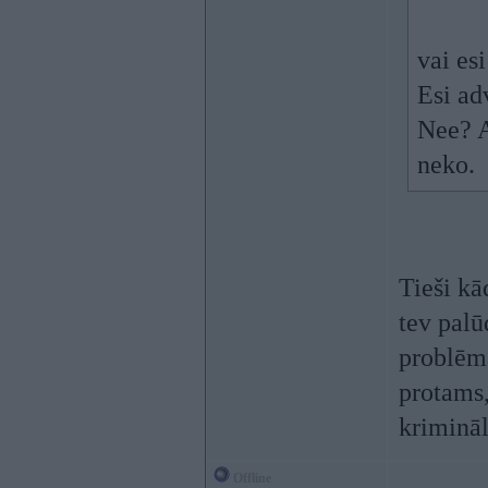
vai esi
Esi ad
Nee? A
neko.
Tieši kā
tev palū
problē
protams,
krimināl
Offline