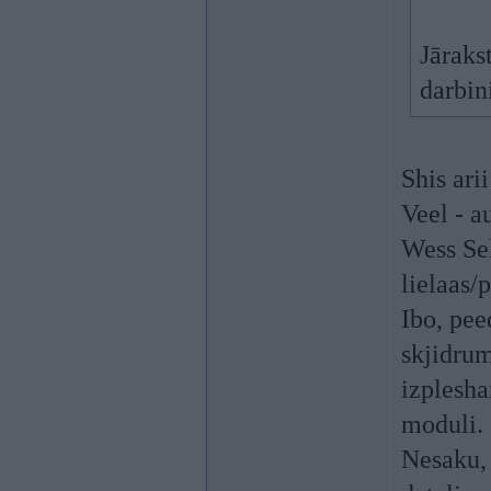
Jāraks
darbini
Shis arii
Veel - au
Wess Sel
lielaas/
Ibo, pee
skjidrum
izplesha
moduli. 
Nesaku, 