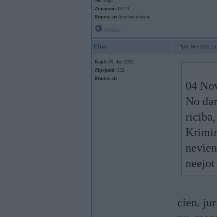
No:
Rīga
Ziņojumi:
13773
Braucu ar:
Accelerationism
Offline
Elna
04. Nov 2025, 14
Kopš:
09. Jan 2022
Ziņojumi:
562
Braucu ar:
04 No
No dar
rīcība
Krimin
nevien
neejot
cien. jur