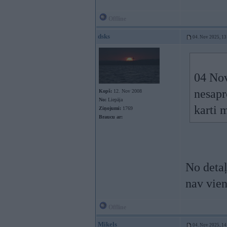
Offline
dsks
04. Nov 2025, 13
04 No
nesapr
Kopš:
12. Nov 2008
No:
Liepāja
karti 
Ziņojumi:
1769
Braucu ar:
No detaļ
nav vien
Offline
Mikels
04. Nov 2025, 14