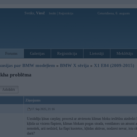
Sveiks,
Viesi!
|
Ceturtdiena, 6. augusts
Ienākt
Reģistrācija
Forums
Galerijas
Reģistrācija
Lietotāji
Meklētājs
kusijas par BMW modeļiem
»
BMW X sērija
»
X1 E84 (2009-2015)
ikha problēma
Atbildēt
Ziņojums
17. Sep 2025, 21:16
Uzstādīju ķīnas carplay, procesā ar atvienotu klimas bloku ieslēdzu aizdedzi lai
kļūda uz visiem flapiem, klimas blokam pogas strada, ventilators un atrumi a
nenotiek, arii nedzird, ka flapi kustetos, kļūdas aktivas, nodzest nevar, ista 
darit?