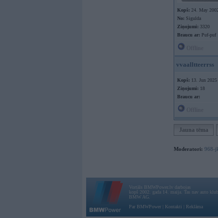
Kopš:
24. May 200
No:
Sigulda
Ziņojumi:
3320
Braucu ar:
Puf-puf
Offline
vvaalltteerrss
Kopš:
13. Jun 2025
Ziņojumi:
18
Braucu ar:
Offline
Jauna tēma
Moderatori:
968-j
Vortāls BMWPower.lv darbojas
kopš 2002. gada 14. maija. Tas nav auto klubs
BMW AG.
Par BMWPower
|
Kontakti
|
Reklāma