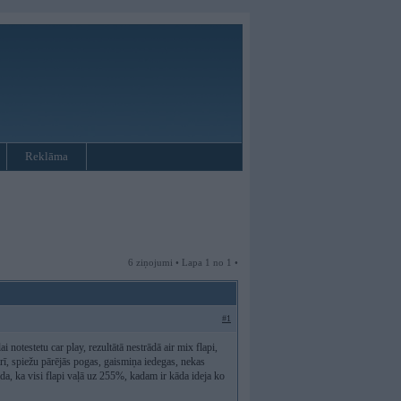
Reklāma
6 ziņojumi • Lapa 1 no 1 •
#1
 notestetu car play, rezultātā nestrādā air mix flapi,
rī, spiežu pārējās pogas, gaismiņa iedegas, nekas
rāda, ka visi flapi vaļā uz 255%, kadam ir kāda ideja ko