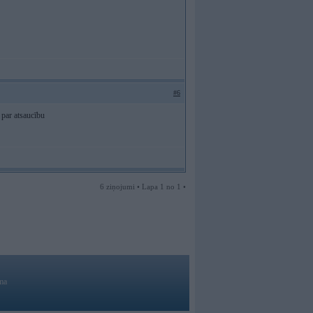
#6
s par atsaucību
6 ziņojumi • Lapa 1 no 1 •
ma