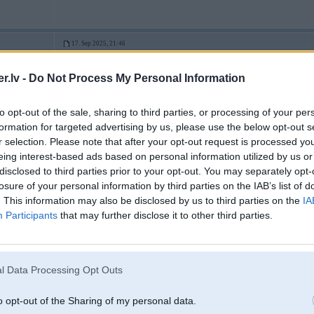
17. Sep 2025, 21:46
Iesākumā pārbaudi, vai IHKA aizmugurē visi konektori ir līdz galam uzspraust
tiešo.
.lv -
Do Not Process My Personal Information
to opt-out of the sale, sharing to third parties, or processing of your per
formation for targeted advertising by us, please use the below opt-out s
r selection. Please note that after your opt-out request is processed y
2
eing interest-based ads based on personal information utilized by us or
disclosed to third parties prior to your opt-out. You may separately opt-
losure of your personal information by third parties on the IAB’s list of
. This information may also be disclosed by us to third parties on the
IA
Participants
that may further disclose it to other third parties.
18. Sep 2025, 11:15
Pārbaudi panelītim spraudņus vēlreiz. Pat, ja izskatās, ka ir iekšā, pārspraud
l Data Processing Opt Outs
o opt-out of the Sharing of my personal data.