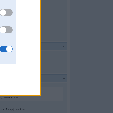
#4
pogas strādā
#5
s, pogas strādā
 priekš klapju vadības.