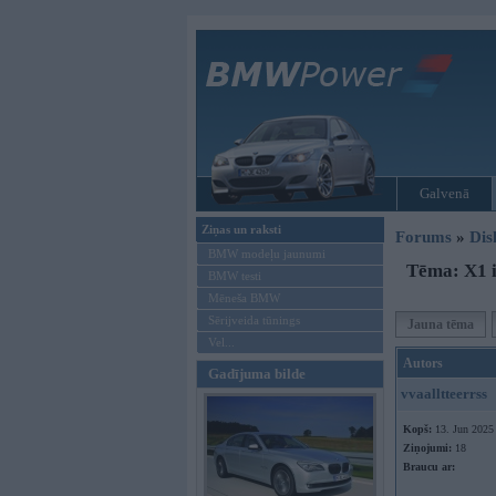
Galvenā
Ziņas un raksti
Forums
»
Dis
BMW modeļu jaunumi
Tēma: X1 
BMW testi
Mēneša BMW
Sērijveida tūnings
Jauna tēma
Vel...
Autors
Gadījuma bilde
vvaalltteerrss
Kopš:
13. Jun 2025
Ziņojumi:
18
Braucu ar: