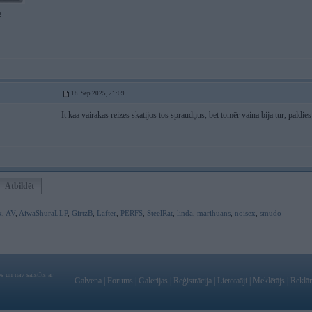
2
18. Sep 2025, 21:09
It kaa vairakas reizes skatijos tos spraudņus, bet tomēr vaina bija tur, paldie
Atbildēt
k
,
AV
,
AiwaShuraLLP
,
GirtzB
,
Lafter
,
PERFS
,
SteelRat
,
linda
,
marihuans
,
noisex
,
smudo
 un nav saistīts ar
Galvena
|
Forums
|
Galerijas
|
Reģistrācija
|
Lietotaāji
|
Meklētājs
|
Reklā