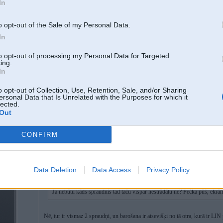
In
o opt-out of the Sale of my Personal Data.
In
9
to opt-out of processing my Personal Data for Targeted
ing.
In
o opt-out of Collection, Use, Retention, Sale, and/or Sharing
18. Sep 2025, 14:48
ersonal Data that Is Unrelated with the Purposes for which it
lected.
Ja nebūtu kāds spraudnis tad taču vispar nestrādātu ne? Pečka pūš, ekrāns, 
Out
CONFIRM
18. Sep 2025, 15:57
Data Deletion
Data Access
Privacy Policy
18 Sep 2025, 14:48:50
@vvaalltteerrss
rakstīja:
Ja nebūtu kāds spraudnis tad taču vispar nestrādātu ne? Pečka pūš, ekrān
Nē, tur ir vismaz 2 spraudņi, un barošana ir atsevišķi no tā otra, kurā ir LIN