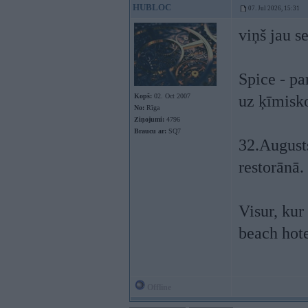
HUBLOC
07. Jul 2026, 15:31
viņš jau s
Spice - pa
Kopš:
02. Oct 2007
uz ķīmisko
No:
Rīga
Ziņojumi:
4796
Braucu ar:
SQ7
32.Augusts
restorānā.
Visur, kur
beach hote
Offline