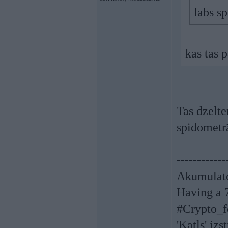
labs sp
kas tas p
Tas dzelte
spidomet
------------
Akumulato
Having a 7
#Crypto_f
'Katls' izs