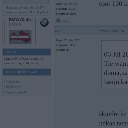
esot 130 k
Kopš:
28. Jan 2011
Hamann pārveidojumi BMW 3.
Ziņojumi:
5532
sērijas sedanam E90 ar M paketi
Braucu ar:
cieņu
Offline
user
06. Jul 2026, 17:44
Kopš:
12. May 2020
Ziņojumi:
14556
Braucu ar:
Online
06 Jul 2
Pašreiz BMWPower skatās 130
Tie wann
viesi un 0 reģistrēti lietotāji.
domā,ka 
Ienākt BMWPower
lasīju,k
• Pieslēgties
• Reģistrēties
• Aizmirsi paroli?
skaidrs ka
nekas neno