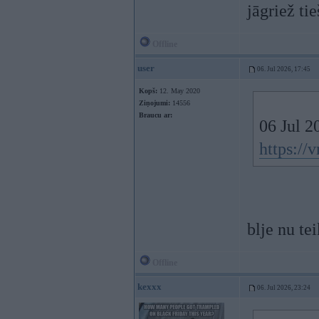
jāgriež tie
Offline
user
06. Jul 2026, 17:45
Kopš:
12. May 2020
Ziņojumi:
14556
Braucu ar:
06 Jul 2
https:/
blje nu te
Offline
kexxx
06. Jul 2026, 23:24