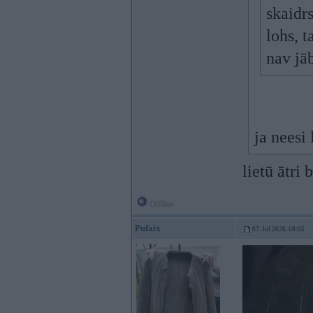
skaidrs
lohs, t
nav jāb
ja neesi
lietū ātri 
Offline
Pufaix
07. Jul 2026, 08:05