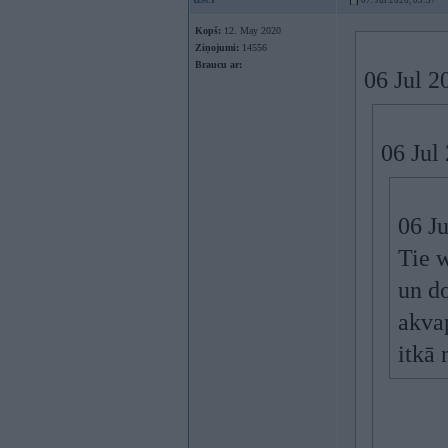
07. Jul 2026, 05:37
Kopš:
12. May 2020
Ziņojumi:
14556
Braucu ar:
06 Jul 2
06 Jul
06 J
Tie w
un d
akvap
itkā