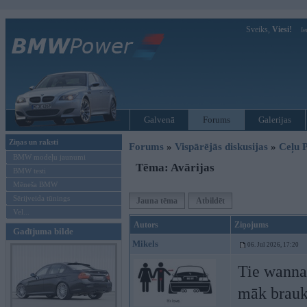
Sveiks,
Viesi!
Ie
Galvenā
Forums
Galerijas
Ziņas un raksti
Forums
»
Vispārējās diskusijas
»
Ceļu P
BMW modeļu jaunumi
Tēma: Avārijas
BMW testi
Mēneša BMW
Sērijveida tūnings
Jauna tēma
Atbildēt
Vel...
Autors
Ziņojums
Gadījuma bilde
Mikels
06. Jul 2026, 17:20
Tie wannab
māk braukt