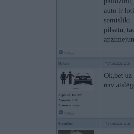
palidzibu,
auto ir lot
semisliki
pilsetu, 
apzimejuma
Offline
Mikels
07. Jul 2026, 12:24
Ok,bet uz 
nav atslēg
Kopš:
28. Jan 2011
Ziņojumi:
5532
Braucu ar:
cieņu
Offline
Arsm3ns
07. Jul 2026, 12:36