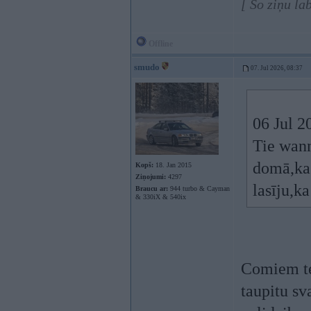
[ Šo ziņu la
Offline
smudo
07. Jul 2026, 08:37
06 Jul 2
Tie wann
domā,ka 
Kopš:
18. Jan 2015
Ziņojumi:
4297
lasīju,k
Braucu ar:
944 turbo & Cayman
& 330iX & 540ix
Comiem tei
taupitu sv