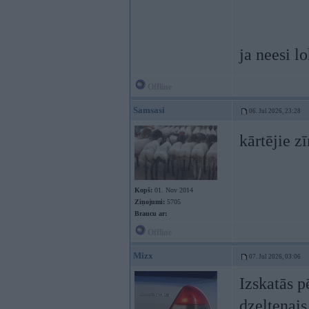
ja neesi l
Offline
Samsasi
06. Jul 2026, 23:28
kārtējie z
Kopš:
01. Nov 2014
Ziņojumi:
5705
Braucu ar:
Offline
Mizx
07. Jul 2026, 03:06
Izskatās p
dzeltenais