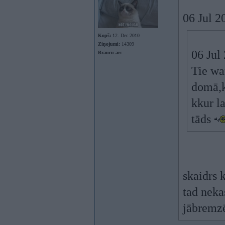
06 Jul 2
Kopš:
12. Dec 2010
Ziņojumi:
14309
06 Jul
Braucu ar:
Tie wa
domā,k
kkur l
tāds
skaidrs 
tad neka
jābremzē 