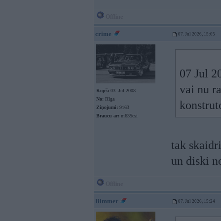
Offline
crime
07. Jul 2026, 15:05
07 Jul 2
vai nu r
Kopš:
03. Jul 2008
No:
Rīga
konstrut
Ziņojumi:
9163
Braucu ar:
m635csi
tak skaidr
un diski n
Offline
Bimmer
07. Jul 2026, 15:24