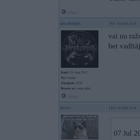
Offline
piradzinjsh
07. Jul 2026, 13:59
vai nu raž
bet vadītā
Kopš:
29. Aug 2012
No:
Liepāja
Ziņojumi:
2578
Braucu ar:
vienu radzi
Offline
kexxx
07. Jul 2026, 14:28
07 Jul 2