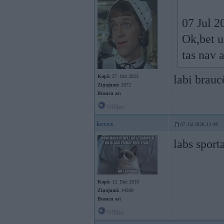
07 Jul 2
Ok,bet u
tas nav 
labi brauc
Kopš:
27. Oct 2023
Ziņojumi:
2072
Braucu ar:
Offline
kexxx
07. Jul 2026, 12:48
labs sporta
Kopš:
12. Dec 2010
Ziņojumi:
14309
Braucu ar:
Offline