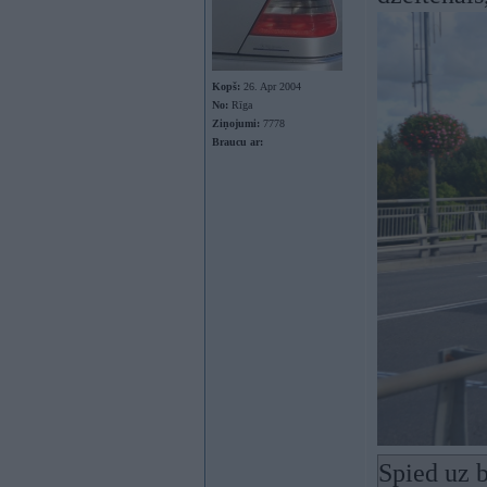
Kopš:
26. Apr 2004
No:
Rīga
Ziņojumi:
7778
Braucu ar:
Spied uz b