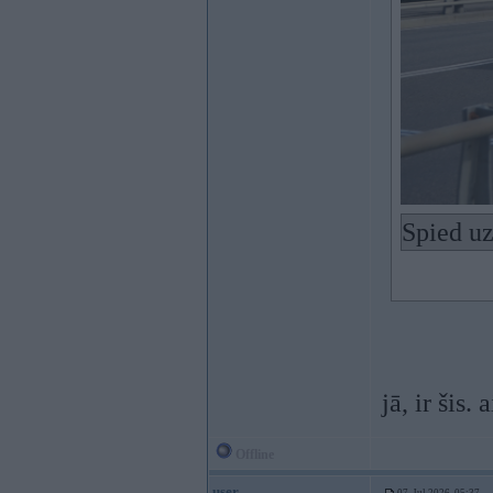
Spied uz
jā, ir šis
Offline
user