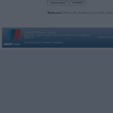
Jauna tēma
Atbildēt
Moderatori:
968-jk
,
AV
,
AiwaShuraLLP
,
GirtzB
,
Lafter
Vortāls BMWPower.lv darbojas
kopš 2002. gada 14. maija. Tas nav auto klubs un nav saistīts ar
Galvena
|
Fo
BMW AG.
Par BMWPower
|
Kontakti
|
Reklāma