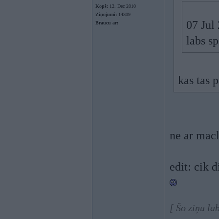
Kopš:
12. Dec 2010
Ziņojumi:
14309
07 Jul
Braucu ar:
labs sp
kas tas p
ne ar mac
edit: cik 
[ Šo ziņu la