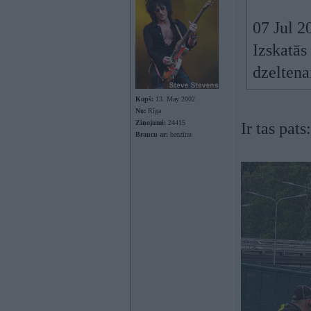
07 Jul 2
Izskatās
dzeltena
Kopš:
13. May 2002
No:
Rīga
Ziņojumi:
24415
Ir tas pats:
Braucu ar:
benzīnu