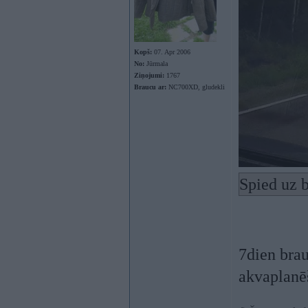
Kopš:
07. Apr 2006
No:
Jūrmala
Ziņojumi:
1767
Braucu ar:
NC700XD, gludekli
Spied uz b
7dien brau
akvaplan