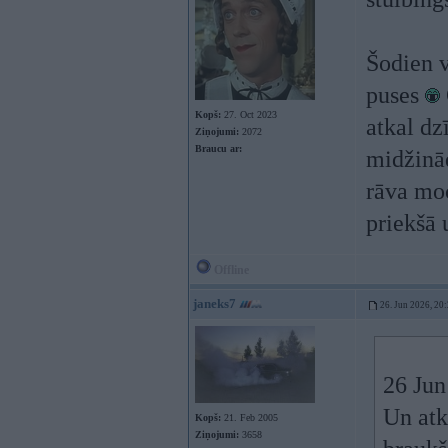
Šodien v
puses
Kopš:
27. Oct 2023
atkal dz
Ziņojumi:
2072
Braucu ar:
midžinād
rāva moc
priekšā 
Offline
janeks7
26. Jun 2026, 20
26 Jun
Un atka
Kopš:
21. Feb 2005
Ziņojumi:
3658