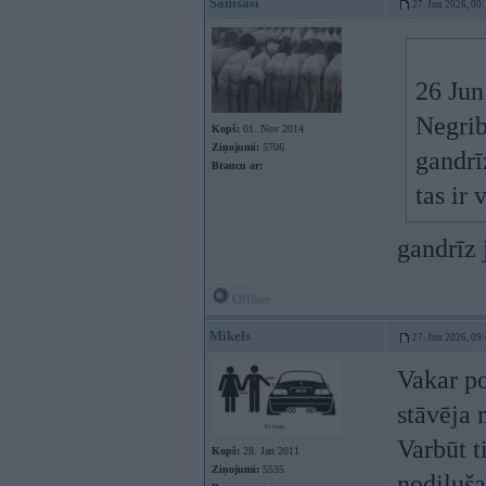
Samsasi
27. Jun 2026, 00
26 Jun
Negribu
Kopš:
01. Nov 2014
Ziņojumi:
5706
gandrī
Braucu ar:
tas ir
gandrīz
Offline
Mikels
27. Jun 2026, 09
Vakar po
stāvēja
Varbūt t
Kopš:
28. Jan 2011
Ziņojumi:
5535
nodiluša