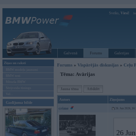
Sveiks,
Viesi!
Ie
Galvenā
Forums
Galerijas
Ziņas un raksti
Forums
»
Vispārējās diskusijas
»
Ceļu P
BMW modeļu jaunumi
Tēma: Avārijas
BMW testi
Mēneša BMW
Sērijveida tūnings
Jauna tēma
Atbildēt
Vel...
Autors
Ziņojums
Gadījuma bilde
crime
26. Jun 2026, 16
26 Jun