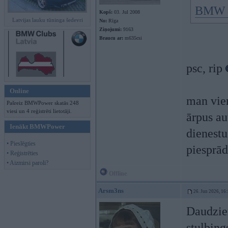
BMW va
Kopš:
03. Jul 2008
Latvijas lauku tūninga šedevri
No:
Rīga
Ziņojumi:
9163
Braucu ar:
m635csi
psc, rip
Online
man vie
Pašreiz BMWPower skatās 248
viesi un 4 reģistrēti lietotāji.
ārpus a
Ienākt BMWPower
dienestu
• Pieslēgties
piesprā
• Reģistrēties
• Aizmirsi paroli?
Offline
Arsm3ns
26. Jun 2026, 16
Daudziem
stulbing