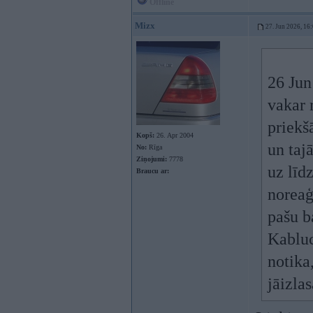
Offline
Mizx
27. Jun 2026, 16
26 Jun
vakar 
priekš
Kopš:
26. Apr 2004
un taj
No:
Rīga
Ziņojumi:
7778
uz līd
Braucu ar:
noreaģ
pašu b
Kabluc
notika
jāizla