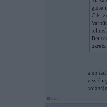
Tu kā 
gaisa 
Cik iz
Varbūt
tehnis
Bet mu
uzreiz
a ko tad
viss dārg
bojāgāju
Offline