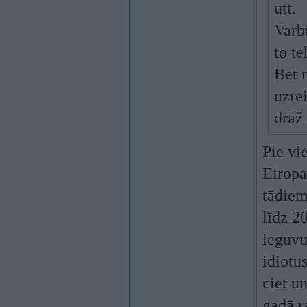
utt.
Varb
to te
Bet 
uzrei
drāž
Pie vi
Eiropa
tādiem
līdz 2
ieguvu
idiotu
ciet un
gadā r