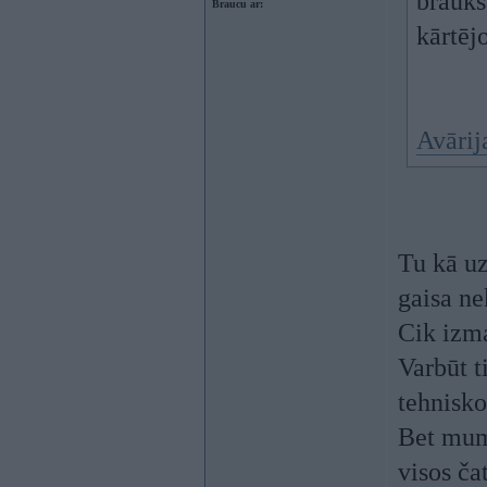
braukš
Braucu ar:
kārtēj
Avārij
Tu kā uz
gaisa ne
Cik izma
Varbūt t
tehnisko
Bet mums
visos ča