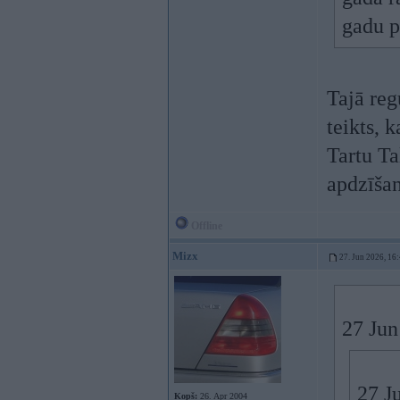
gadu p
Tajā reg
teikts, 
Tartu Ta
apdzīšan
Offline
Mizx
27. Jun 2026, 16
27 Jun
27 J
Kopš:
26. Apr 2004