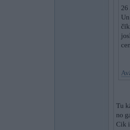
26
Un 
čīk
jos
cen
Avā
Tu k
no ga
Cik 