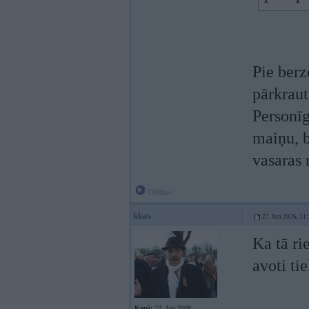
Pie berze
pārkraut
Personīg
maiņu, b
vasaras 
Offline
kkas
27. Jun 2026, 11
Ka tā ri
avoti ti
Kopš:
22. Apr 2008