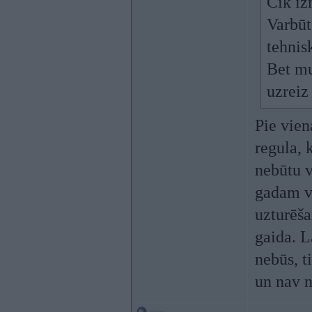
Cik iz
Varbūt
tehnis
Bet mu
uzreiz
Pie vien
regula, 
nebūtu v
gadam vi
uzturēša
gaida. L
nebūs, t
un nav n