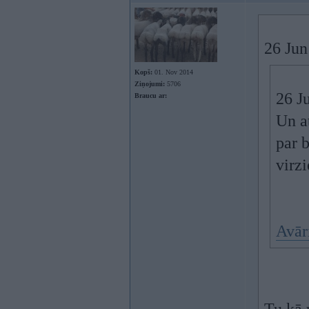
26 Jun
Kopš:
01. Nov 2014
Ziņojumi:
5706
26 J
Braucu ar:
Un at
par b
virz
Avār