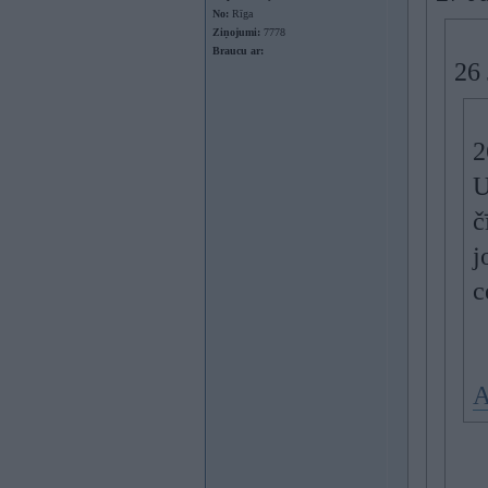
No:
Rīga
Ziņojumi:
7778
Braucu ar:
26
2
U
č
j
c
A