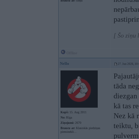
Braucu ar:
cieņu
nepārbau
pastipri
[ Šo ziņu
Offline
Nello
27. Jun 2026, 10
Pajautāj
tāda neg
diezgan 
kā tas re
Kopš:
15. Aug 2011
Nez kā r
No:
Rīga
Ziņojumi:
2670
teiktu, 
Braucu ar:
Klasiskās piedziņas
pieminekli...
pulvermu