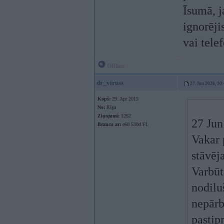
Īsumā, ja
ignorēji
vai telef
Offline
dr_viruss
27. Jun 2026, 10
Kopš:
29. Apr 2015
No:
Rīga
Ziņojumi:
1262
27 Jun
Braucu ar:
e60 530d FL
Vakar 
stāvēj
Varbūt
nodilu
nepārb
pastip