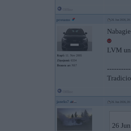
Offline
protams
26. Jun 2026, 20
Nabagie 
LVM un š
Kopš:
11. Nov 2005
Ziņojumi:
6334
Braucu ar:
NS7
----------
Tradicio
Offline
janeks7
26. Jun 2026, 20
26 Jun