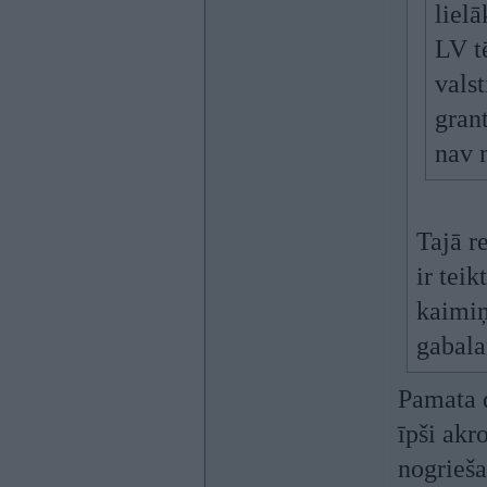
liel
LV t
valst
grant
nav 
Tajā r
ir tei
kaimiņ
gabala
Pamata d
īpši akr
nogrieša