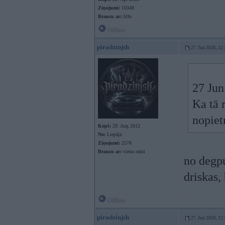
Ziņojumi:
10348
Braucu ar:
Alfu
Offline
piradzinjsh
27. Jun 2026, 12
27 Jun
Ka tā 
nopiet
Kopš:
29. Aug 2012
No:
Liepāja
Ziņojumi:
2578
Braucu ar:
vienu radzi
no degpu
driskas,
Offline
piradzinjsh
27. Jun 2026, 12