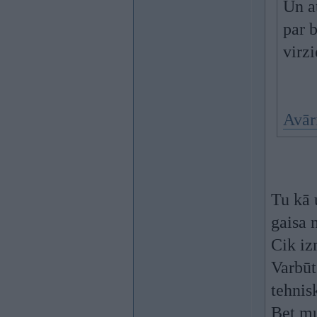
Un at
par b
virz
Avār
Tu kā 
gaisa 
Cik iz
Varbūt
tehnis
Bet mu