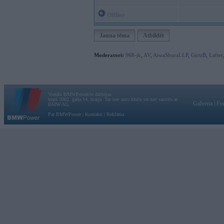
Offline
Jauna tēma
Atbildēt
Moderatori:
968-jk
,
AV
,
AiwaShuraLLP
,
GirtzB
,
Lafter
Vortāls BMWPower.lv darbojas
kopš 2002. gada 14. maija. Tas nav auto klubs un nav saistīts ar
Galvena
|
Fo
BMW AG.
Par BMWPower
|
Kontakti
|
Reklāma