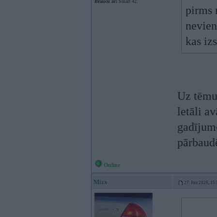
Braucu ar:
Smart 42
pirms 
nevien
kas iz
Uz tēmu 
letāli a
gadījumo
pārbaud
Online
Mizx
27. Jun 2026, 15