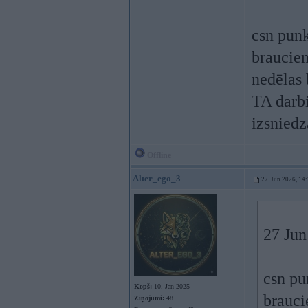
csn punk
braucien
nedēlas 
TA darbi
izsniedz
Offline
Alter_ego_3
27. Jun 2026, 14
27 Jun
csn pu
Kopš:
10. Jan 2025
braucie
Ziņojumi:
48