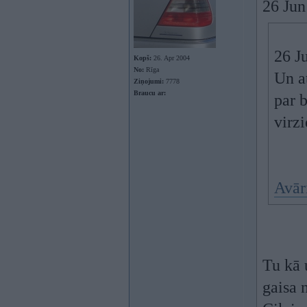
26 Jun
26 J
Kopš:
26. Apr 2004
No:
Rīga
Un at
Ziņojumi:
7778
Braucu ar:
par b
virz
Avār
Tu kā 
gaisa 