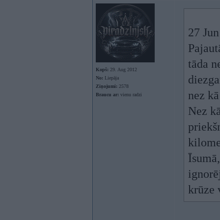
27 Jun
Pajaut
tāda n
Kopš:
29. Aug 2012
diezga
No:
Liepāja
Ziņojumi:
2578
nez kā 
Braucu ar:
vienu radzi
Nez kā
priekš
kilome
Īsumā, 
ignorēj
krūze v