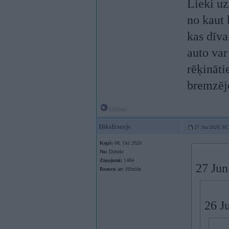
Lieki uz
no kaut 
kas dīva
auto var
rēķināti
bremzējo
Offline
DiksIrseejs
27. Jun 2026, 16
Kopš:
08. Oct 2020
No:
Dobele
Ziņojumi:
1484
27 Jun
Braucu ar:
Hibrīdu
26 J