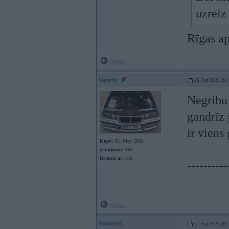
uzreiz
Rīgas ap
Offline
Sancix
26. Jun 2026, 21
Negribu 
gandrīz 
ir viens
Kopš:
03. May 2008
Ziņojumi:
7067
Braucu ar:
e36
----------
Offline
Samsasi
27. Jun 2026, 00