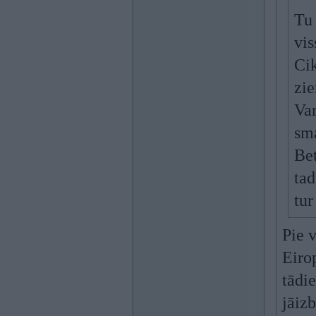
Tu 
vis
Cik
zie
Var
sma
Bet
tad
tur
Pie v
Eiro
tādie
jāiz