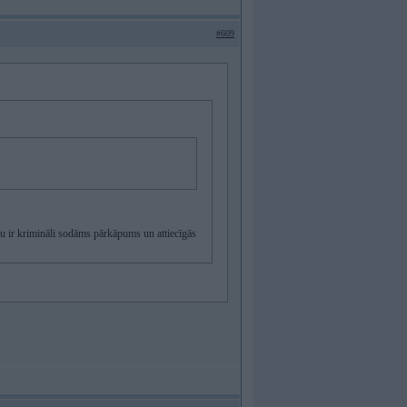
#609
pu ir krimināli sodāms pārkāpums un attiecīgās