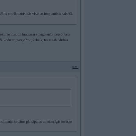
ēkus noteikti atrisinās visas ar imigrantiem saistītās
 dokumentus, un brauca ar smago auto, neesot tam
5. kodu un pārējo? nē, keksik, tas ir sabiedrības
#605
r krimināli sodāms pārkāpums un attiecīgās iestādes