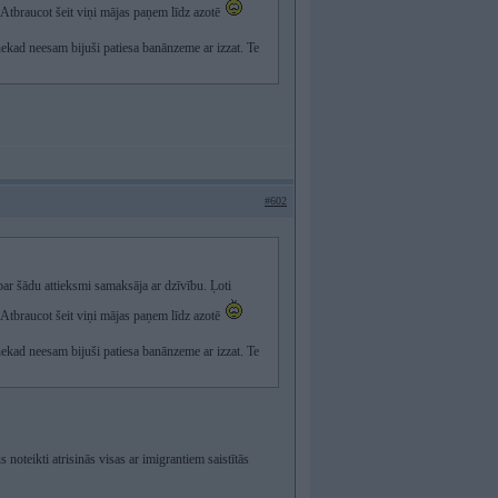
. Atbraucot šeit viņi mājas paņem līdz azotē
ekad neesam bijuši patiesa banānzeme ar izzat. Te
#602
r šādu attieksmi samaksāja ar dzīvību. Ļoti
. Atbraucot šeit viņi mājas paņem līdz azotē
ekad neesam bijuši patiesa banānzeme ar izzat. Te
s noteikti atrisinās visas ar imigrantiem saistītās