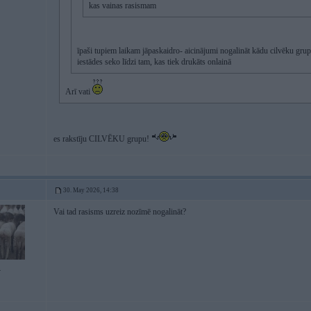
kas vainas rasismam
īpaši tupiem laikam jāpaskaidro- aicinājumi nogalināt kādu cilvēku gru
iestādes seko līdzi tam, kas tiek drukāts onlainā
Arī vati
es rakstīju CILVĒKU grupu!
30. May 2026, 14:38
Vai tad rasisms uzreiz nozīmē nogalināt?
4