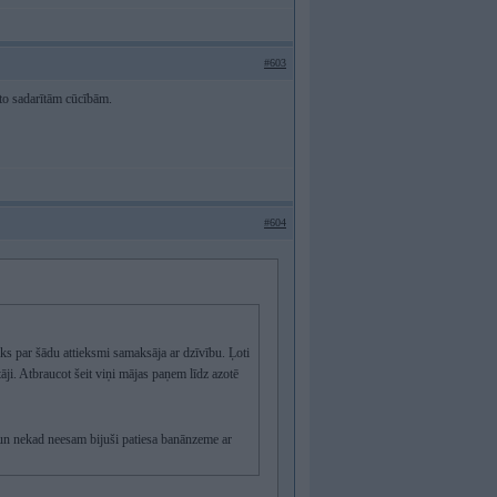
#603
 to sadarītām cūcībām.
#604
s par šādu attieksmi samaksāja ar dzīvību. Ļoti
tāji. Atbraucot šeit viņi mājas paņem līdz azotē
un nekad neesam bijuši patiesa banānzeme ar