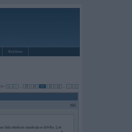
Reklāma
 36 •
|«
«
...
29
30
31
32
33
...
»
»|
#601
r šādu attieksmi samaksāja ar dzīvību. Ļoti