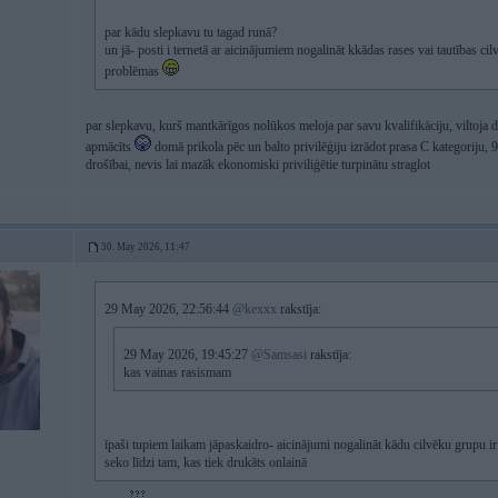
par kādu slepkavu tu tagad runā?
un jā- posti i ternetā ar aicinājumiem nogalināt kkādas rases vai tautības cilv
problēmas
par slepkavu, kurš mantkārīgos nolūkos meloja par savu kvalifikāciju, viltoja
apmācīts
domā prikola pēc un balto privilēģiju izrādot prasa C kategoriju, 9
drošībai, nevis lai mazāk ekonomiski priviliģētie turpinātu straglot
30. May 2026, 11:47
29 May 2026, 22:56:44
@kexxx
rakstīja:
29 May 2026, 19:45:27
@Samsasi
rakstīja:
kas vainas rasismam
īpaši tupiem laikam jāpaskaidro- aicinājumi nogalināt kādu cilvēku grupu i
seko līdzi tam, kas tiek drukāts onlainā