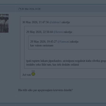
30. May 2026, 14:38
30 May 2026, 11:47:56
@uldens1
rakstīja:
29 May 2026, 22:56:44
@kexxx
rakstīja:
4
29 May 2026, 19:45:27
@Samsasi
rakstīja:
kas vainas rasismam
īpaši tupiem laikam jāpaskaidro- aicinājumi nogalināt kādu cilvēku gru
iestādes seko līdzi tam, kas tiek drukāts onlainā
Arī vati
Bla tūlīt sāks par apspiestajiem krieviem dziedāt?