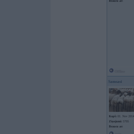
Braucu ar:
Offline
Samsasi
Kopš:
01. Nov 201
Ziņojumi:
5705
Braucu ar: