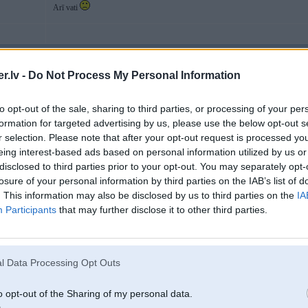
Arī vati
30. May 2026, 11:51
.lv -
Do Not Process My Personal Information
30 May 2026, 11:40:26
@martins_usars
rakstīja:
to opt-out of the sale, sharing to third parties, or processing of your per
formation for targeted advertising by us, please use the below opt-out s
30 May 2026, 10:55:43
@kexxx
rakstīja:
r selection. Please note that after your opt-out request is processed y
eing interest-based ads based on personal information utilized by us or
30 May 2026, 08:26:41
@martins_usars
rakstīja:
disclosed to third parties prior to your opt-out. You may separately opt-
keksiks ir gatavs aizstāvēt slepkavu, lai nebūtu rasists
Henrijs No
dzīvību. Ļoti skumji
Ir laiks saprast, ka trešo pasauli veido turie
losure of your personal information by third parties on the IAB’s list of
. This information may also be disclosed by us to third parties on the
IA
mājas paņem līdz azotē
Participants
that may further disclose it to other third parties.
Jā, mēs arī 20 gadus atpakaļ ņēmām mājas līdzi azotē. Bet mēs nees
banānzeme ar izzat. Te nu tā starpība
l Data Processing Opt Outs
par kādu slepkavu tu tagad runā?
un jā- posti i ternetā ar aicinājumiem nogalināt kkādas rases vai tautības
o opt-out of the Sharing of my personal data.
saistītās problēmas