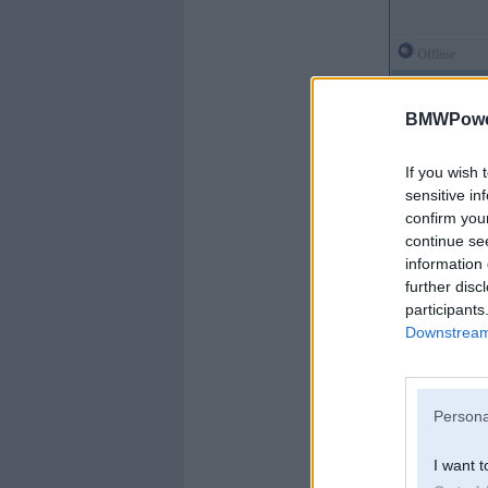
Offline
kexxx
BMWPower
If you wish 
sensitive in
confirm you
Kopš:
12. Dec 2010
Ziņojumi:
14309
continue se
Braucu ar:
information 
further disc
participants
Downstream 
Persona
I want t