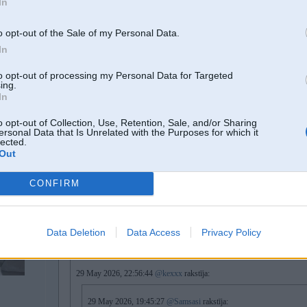
In
par slepkavu, kurš mantkārīgos nolūkos meloja par savu kvalifikāciju, vil
o opt-out of the Sale of my Personal Data.
tam apmācīts
domā prikola pēc un balto privilēģiju izrādot prasa C kateg
In
sabiedrības drošībai, nevis lai mazāk ekonomiski priviliģētie turpinātu strag
to opt-out of processing my Personal Data for Targeted
ing.
kad tik ļoti gribas padirsties, bet par konkrēto notikumu nezini pat tik daudz, k
In
bet ko gan citu sagaidīt no antiņa, kurš man pārmet slepkavas (kurš gan nevien
kuru es vsp neaizstāvu-viņam jāsaņem bargākais iespējamais sods, bet pats aiz
o opt-out of Collection, Use, Retention, Sale, and/or Sharing
ersonal Data that Is Unrelated with the Purposes for which it
kādas rases pārstāvjus
lected.
Out
koderi, saņemies, nu šis reāli ir par trulu pat priekš tevis
CONFIRM
30. May 2026, 11:52
Data Deletion
Data Access
Privacy Policy
30 May 2026, 11:47:56
@uldens1
rakstīja:
29 May 2026, 22:56:44
@kexxx
rakstīja:
29 May 2026, 19:45:27
@Samsasi
rakstīja: