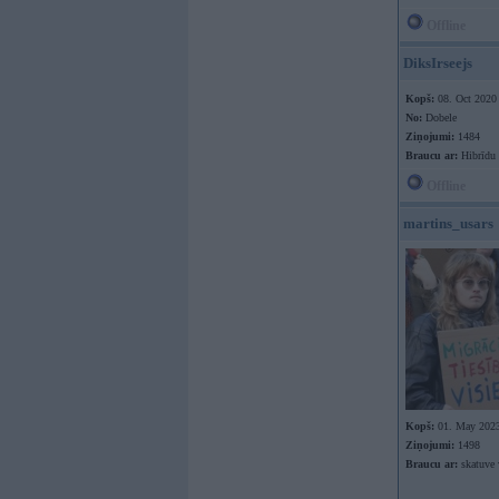
Offline
DiksIrseejs
Kopš:
08. Oct 2020
No:
Dobele
Ziņojumi:
1484
Braucu ar:
Hibrīdu
Offline
martins_usars
Kopš:
01. May 202
Ziņojumi:
1498
Braucu ar:
skatuve 