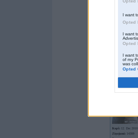
Opted 
I want t
Opted 
I want 
Advertis
Opted 
I want t
of my P
was col
Opted 
Offline
kexxx
Kopš:
12. Dec 2010
Ziņojumi:
14309