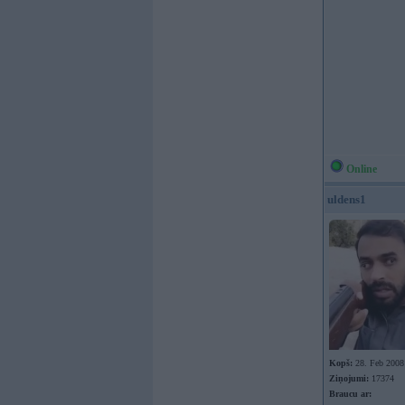
Online
uldens1
Kopš:
28. Feb 2008
Ziņojumi:
17374
Braucu ar: