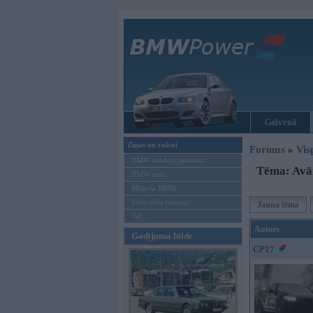
Galvenā
Ziņas un raksti
Forums
»
Vis
BMW modeļu jaunumi
Tēma: Avā
BMW testi
Mēneša BMW
Sērijveida tūnings
Jauna tēma
Vel...
Autors
Gadījuma bilde
CP17