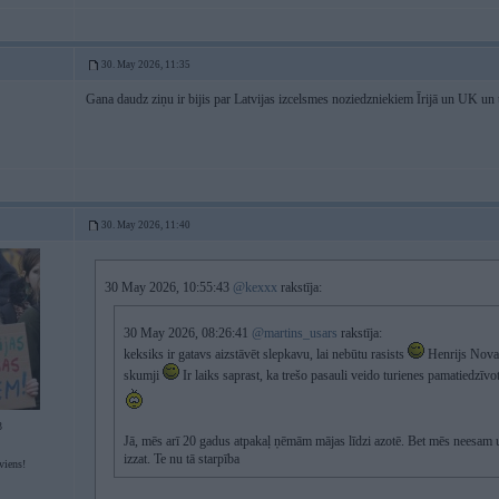
30. May 2026, 11:35
Gana daudz ziņu ir bijis par Latvijas izcelsmes noziedzniekiem Īrijā un UK un
30. May 2026, 11:40
30 May 2026, 10:55:43
@kexxx
rakstīja:
30 May 2026, 08:26:41
@martins_usars
rakstīja:
keksiks ir gatavs aizstāvēt slepkavu, lai nebūtu rasists
Henrijs Novak
skumji
Ir laiks saprast, ka trešo pasauli veido turienes pamatiedzīvo
3
Jā, mēs arī 20 gadus atpakaļ ņēmām mājas līdzi azotē. Bet mēs neesam 
izzat. Te nu tā starpība
viens!