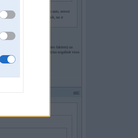
toja dokumentus, un brauca ar smago auto, neesot
oriju, 95. kodu un pārējo? nē, keksik, tas ir
lot
a neviens negāja bojā...
u nenogalināja, bet nu nepiekasīsimies faktiem) un
stāv wannabe hitlerjūgendu, kurš aicina nogalināt visus
#607