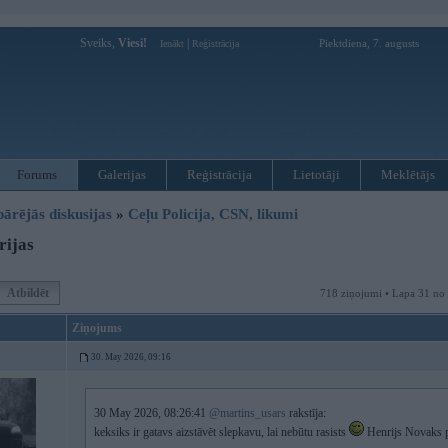
Sveiks,
Viesi!
|
Piektdiena, 7. augusts
Ienākt
Reģistrācija
Forums
Galerijas
Reģistrācija
Lietotāji
Meklētājs
pārējās diskusijas
»
Ceļu Policija, CSN, likumi
rijas
Atbildēt
718 ziņojumi • Lapa 31 no
Ziņojums
30. May 2026, 09:16
30 May 2026, 08:26:41
@martins_usars
rakstīja:
keksiks ir gatavs aizstāvēt slepkavu, lai nebūtu rasists
Henrijs Novaks pa