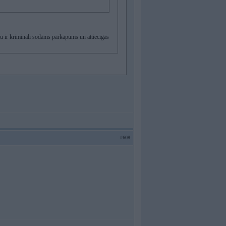
pu ir krimināli sodāms pārkāpums un attiecīgās
#608