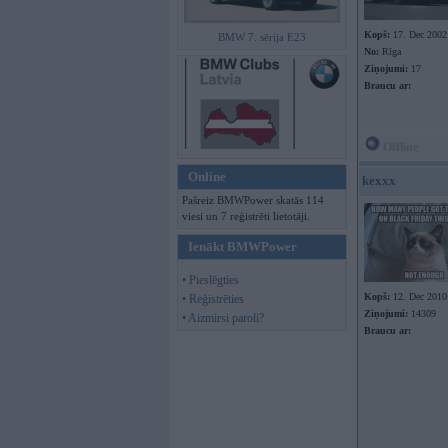
Kopš:
17. Dec 2002
BMW 7. sērija E23
No:
Rīga
Ziņojumi:
17
Braucu ar:
Offline
Online
kexxx
Pašreiz BMWPower skatās 114
viesi un 7 reģistrēti lietotāji.
Ienākt BMWPower
• Pieslēgties
Kopš:
12. Dec 2010
• Reģistrēties
Ziņojumi:
14309
• Aizmirsi paroli?
Braucu ar: