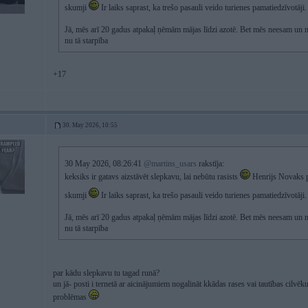
skumji
Ir laiks saprast, ka trešo pasauli veido turienes pamatiedzīvotāji
Jā, mēs arī 20 gadus atpakaļ ņēmām mājas līdzi azotē. Bet mēs neesam un n
nu tā starpība
+17
30. May 2026, 10:55
30 May 2026, 08:26:41
@martins_usars
rakstīja:
keksiks ir gatavs aizstāvēt slepkavu, lai nebūtu rasists
Henrijs Novaks pa
skumji
Ir laiks saprast, ka trešo pasauli veido turienes pamatiedzīvotāji
Jā, mēs arī 20 gadus atpakaļ ņēmām mājas līdzi azotē. Bet mēs neesam un n
nu tā starpība
par kādu slepkavu tu tagad runā?
un jā- posti i ternetā ar aicinājumiem nogalināt kkādas rases vai tautības cilvēku
problēmas