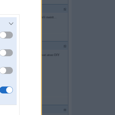
#2
vadiem… Nevar šos blokus tā vienkārši mainīt…
#3
ozime visa panela nojauksanu
YT vari atrast DIY
ja esosa sistema labi stradaja.
#4