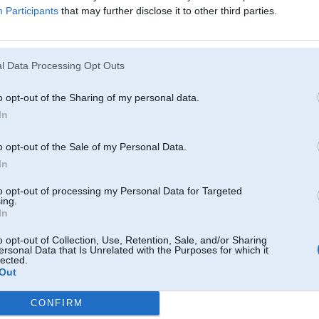
Participants
that may further disclose it to other third parties.
23. Jul 2025, 00:08
neaizmirsti nomainīt arī visu krāsniņu kompektācar visiem motorīšiem un 
l Data Processing Opt Outs
200RT
o opt-out of the Sharing of my personal data.
In
23. Jul 2025, 07:09
o opt-out of the Sale of my Personal Data.
Ka jau teica, tad lai korekti stradatu, tur daudz kas jamaina, kas faktiski n
In
video - tur ir pamatigs darbs, nezinu vaiir ta verts )ja vien pats visu nedari), 
to opt-out of processing my Personal Data for Targeted
ing.
In
o opt-out of Collection, Use, Retention, Sale, and/or Sharing
ersonal Data that Is Unrelated with the Purposes for which it
bo & Cayman &
lected.
Out
CONFIRM
23. Jul 2025, 07:57