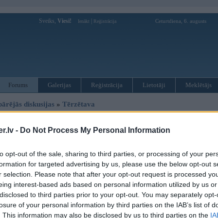
Sveiks,
Viesi!
|
Ceturtdiena, 6. augusts
Ienākt
Reģistrācija
Forums
Galerijas
Reģistrācija
Lietotāji
Meklētājs
pārējās diskusijas
»
Tērzētava
 e46 problēma.
.lv -
Do Not Process My Personal Information
Atbildēt
to opt-out of the sale, sharing to third parties, or processing of your per
Ziņojums
formation for targeted advertising by us, please use the below opt-out s
r selection. Please note that after your opt-out request is processed y
22. Jul 2025, 22:25
eing interest-based ads based on personal information utilized by us or
Vai noaminot kruķilkas klimu, uz podziņu klimu vai tā ir jāpiekodē vai kautka
disclosed to third parties prior to your opt-out. You may separately opt-
kājām vai uz galvas, poga iet, bet reāli nepūš kur vajag.
losure of your personal information by third parties on the IAB’s list of
. This information may also be disclosed by us to third parties on the
IA