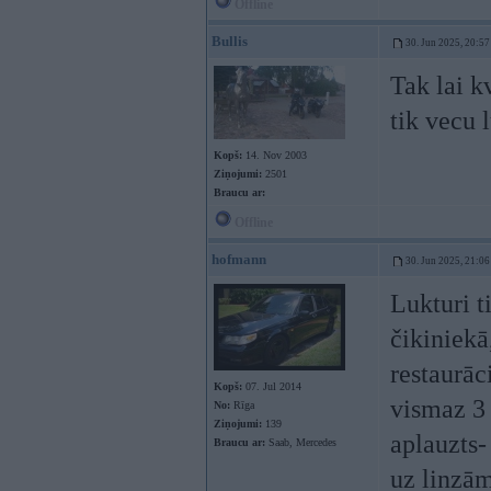
Offline
Bullis
30. Jun 2025, 20:57
Tak lai k
tik vecu 
Kopš:
14. Nov 2003
Ziņojumi:
2501
Braucu ar:
Offline
hofmann
30. Jun 2025, 21:06
Lukturi t
čikiniekā
restaurāc
Kopš:
07. Jul 2014
vismaz 3 
No:
Rīga
Ziņojumi:
139
aplauzts-
Braucu ar:
Saab, Mercedes
uz linzām