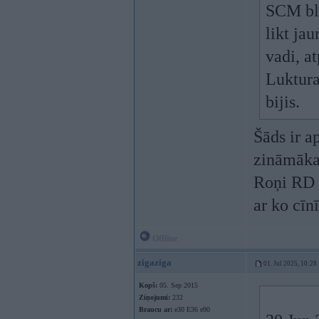
SCM blo
likt ja
vadi, a
Luktura
bijis.
Šāds ir a
zināmākaj
Roņi RD u
ar ko cīnī
Offline
zigaziga
01. Jul 2025, 10:28
Kopš:
05. Sep 2015
Ziņojumi:
232
Braucu ar:
e30 E36 e90