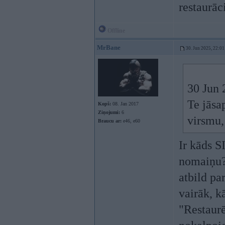
restaurāc
Offline
MrBane
30. Jun 2025, 22:01
30 Jun 
Te jāsa
Kopš:
08. Jan 2017
Ziņojumi:
6
virsmu,
Braucu ar:
e46, e60
Ir kāds S
nomaiņu? 
atbild pa
vairāk, k
"Restaurē