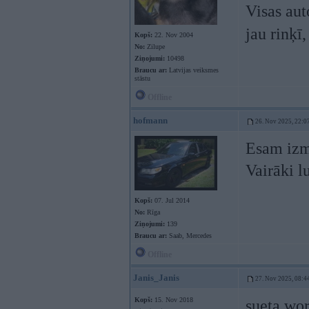
Visas aut
jau rinķī
Kopš:
22. Nov 2004
No:
Zilupe
Ziņojumi:
10498
Braucu ar:
Latvijas veiksmes
stāstu
Offline
hofmann
26. Nov 2025, 22:0
Esam izm
Vairāki l
Kopš:
07. Jul 2014
No:
Rīga
Ziņojumi:
139
Braucu ar:
Saab, Mercedes
Offline
Janis_Janis
27. Nov 2025, 08:4
Kopš:
15. Nov 2018
sueta wor