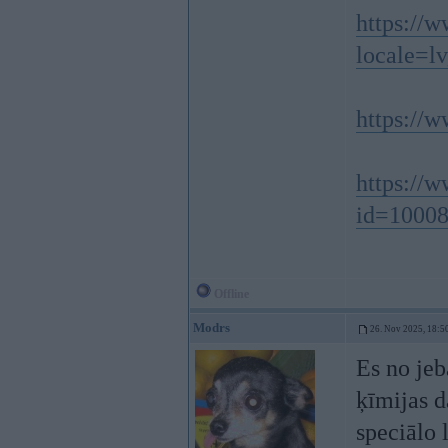
https://
locale=l
https://
https://
id=10008
Offline
Modrs
26. Nov 2025, 18:5
Es no jeb
ķīmijas d
speciālo 