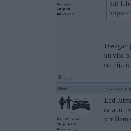
ļoti lab
No:
Liepāja
Ziņojumi:
614
https:/
Braucu ar:
⚓
Diezgan p
un viss o
satīrija 
Offline
Mikels
26. Nov 2025, 16:1
Led luktu
salabot, 
par šiem
Kopš:
28. Jan 2011
Ziņojumi:
5532
Braucu ar:
cieņu