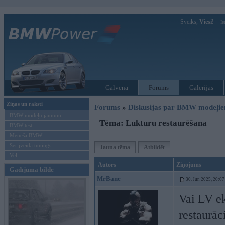
Sveiks,
Viesi!
Ie
Galvenā
Forums
Galerijas
Ziņas un raksti
Forums
»
Diskusijas par BMW modeļi
BMW modeļu jaunumi
Tēma: Lukturu restaurēšana
BMW testi
Mēneša BMW
Sērijveida tūnings
Jauna tēma
Atbildēt
Vel...
Autors
Ziņojums
Gadījuma bilde
MrBane
30. Jun 2025, 20:07
Vai LV ek
restaurāc