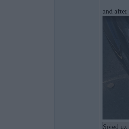
and after
Spied uz 