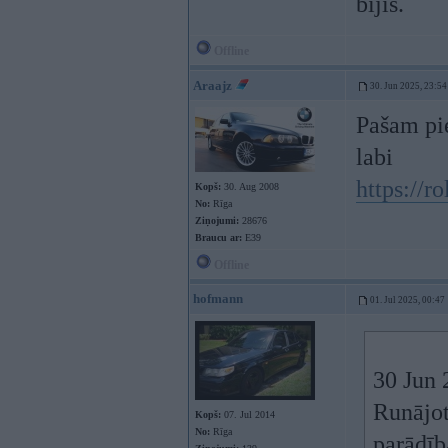
bijis.
Offline
Araajz
30. Jun 2025, 23:54
Pašam pie
labi
https://r
Kopš:
30. Aug 2008
No:
Rīga
Ziņojumi:
28676
Braucu ar:
E39
Offline
hofmann
01. Jul 2025, 00:47
30 Jun 
Runājot
Kopš:
07. Jul 2014
No:
Rīga
parādīb