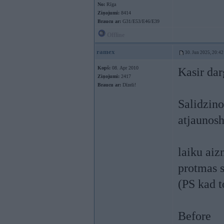
No:
Rīga
Ziņojumi:
8414
Braucu ar:
G31/E53/E46/E39
Offline
ramex
30. Jun 2025, 20:42
Kopš:
08. Apr 2010
Kasir da
Ziņojumi:
2417
Braucu ar:
Dīzeli!
Salidzino
atjaunosh
laiku aiz
protmas 
(PS kad t
Before