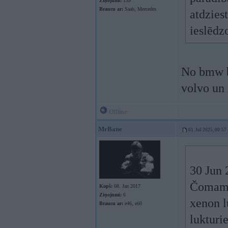
Ziņojumi:
139
Braucu ar:
Saab, Mercedes
atdzies
ieslēdz
No bmw bi
volvo un
Offline
MrBane
01. Jul 2025, 00:57
30 Jun 
Čomam 
Kopš:
08. Jan 2017
Ziņojumi:
6
xenon l
Braucu ar:
e46, e60
lukturi