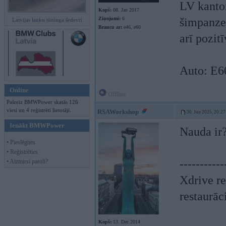
LV kantor
Kopš:
08. Jan 2017
Ziņojumi:
6
šimpanzes
Latvijas lauku tūninga šedevri
Braucu ar:
e46, e60
arī pozit
Auto: E6
Online
Offline
Pašreiz BMWPower skatās 126
viesi un 4 reģistrēti lietotāji.
RSAWorkshop
30. Jun 2025, 20:27
Ienākt BMWPower
Nauda ir
• Pieslēgties
• Reģistrēties
-----------
• Aizmirsi paroli?
Xdrive re
restaurāc
Kopš:
13. Dec 2014