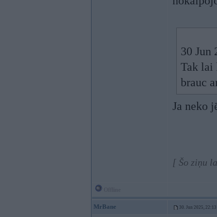
nokalpoj
30 Jun 
Tak lai
brauc a
Ja neko j
[ Šo ziņu 
Offline
MrBane
30. Jun 2025, 22:13