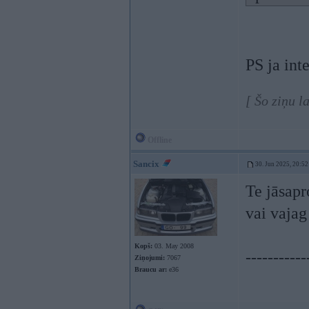
PS ja int
[ Šo ziņu l
Offline
Sancix
30. Jun 2025, 20:52
Te jāsapr
vai vajag
Kopš:
03. May 2008
-----------
Ziņojumi:
7067
Braucu ar:
e36