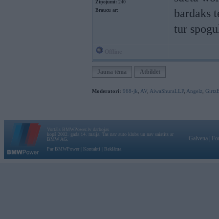
Ziņojumi:
240
bardaks t
Braucu ar:
tur spogu
Offline
Jauna tēma
Atbildēt
Moderatori:
968-jk
,
AV
,
AiwaShuraLLP
,
Angelz
,
Girtz
Vortāls BMWPower.lv darbojas
kopš 2002. gada 14. maija. Tas nav auto klubs un nav saistīts ar
Galvena
|
Fo
BMW AG.
Par BMWPower
|
Kontakti
|
Reklāma