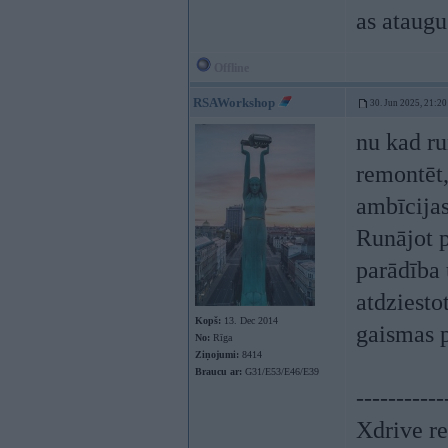
as ataugu
Offline
RSAWorkshop
30. Jun 2025, 21:20
nu kad ru
remontēt,
ambīcija
Runājot p
parādība 
atdziesto
Kopš:
13. Dec 2014
gaismas p
No:
Rīga
Ziņojumi:
8414
Braucu ar:
G31/E53/E46/E39
-----------
Xdrive re