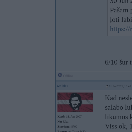
30 Jun 
Pašam p
ļoti lab
https:/
6/10 šur 
Offline
walder
01. Jul 2025, 10:46
Kad neslē
salabo lu
līkumos k
Kopš:
18. Apr 2007
No:
Rīga
Viss ok, 
Ziņojumi:
8700
Braucu ar:
7 seat MPV