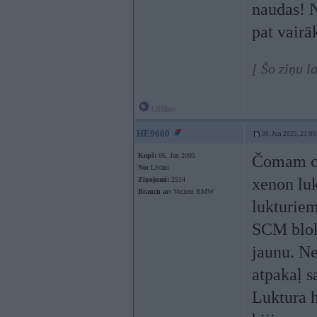
naudas! N
pat vairā
[ Šo ziņu 
Offline
HE9600
30. Jun 2025, 23:00
Kopš:
06. Jan 2005
Čomam ca
No:
Līvāni
xenon luk
Ziņojumi:
2514
Braucu ar:
Veciem BMW
lukturiem
SCM bloks
jaunu. Ne
atpakaļ s
Luktura h