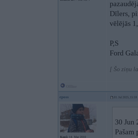
pazaudēja
Dīlers, p
vēlējās 1
P,S
Ford Gal
[ Šo ziņu l
Offline
eposs
01. Jul 2025, 15:59
30 Jun 
Pašam p
Kopš:
14. Mar 2010