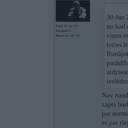
30 Jun 
nu kad r
Kopš:
08. Jan 2017
Ziņojumi:
6
viņus r
Braucu ar:
e46, e60
toties i
Runājot
parādīb
atdzies
ieslēdz
Nav nauda
zapts bu
par normā
es par r