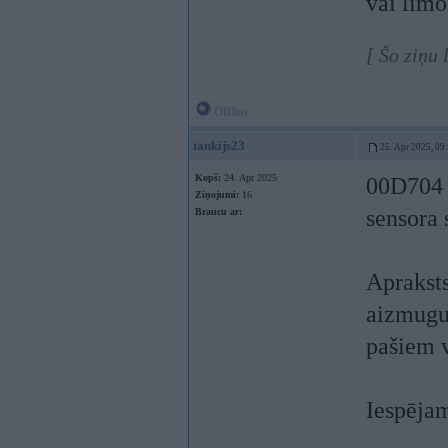
vai limo
[ Šo ziņu 
Offline
tankijs23
25. Apr 2025, 09
Kopš:
24. Apr 2025
00D704 
Ziņojumi:
16
sensora 
Braucu ar:
Apraksts
aizmugur
pašiem v
Iespējam