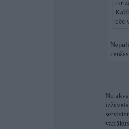
tur z
Kalib
pēc v
Nepūli
cenšas
Nu akvār
izžāvēts
servisie
vairākus