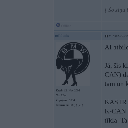
[ Šo ziņu 
Offline
miklucis
24. Apr 2025, 20
AI atbil
Jā, šīs 
CAN) da
tām un k
Kopš:
12. Nov 2008
No:
Rīga
KAS IR
Ziņojumi:
1034
Braucu ar:
330; (. )( .)
K-CAN (
tīkla. T