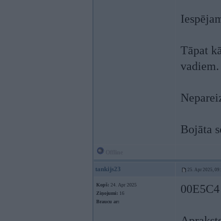
Iespējam
Tāpat kā
vadiem.
Neparei
Bojāta s
Offline
tankijs23
25. Apr 2025, 09
Kopš:
24. Apr 2025
00E5C4 
Ziņojumi:
16
Braucu ar:
Apraksts