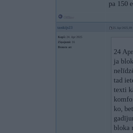
pa 150 e
Offline
tankijs23
25. Apr 2025, 09
Kopš:
24. Apr 2025
Ziņojumi:
16
Braucu ar:
24 Apr
ja blo
nelīdz
tad iet
texti 
komfor
ko, be
gadīju
bloka 