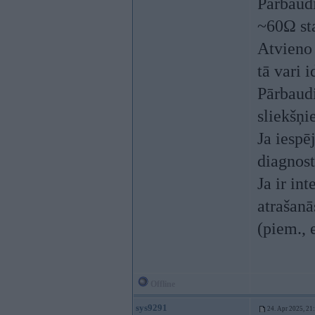
Pārbaudi
~60Ω s
Atvieno 
tā vari 
Pārbaud
sliekšņi
Ja iespē
diagnost
Ja ir in
atrašanā
(piem., 
Offline
sys9291
24. Apr 2025, 21