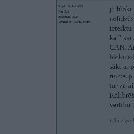
Kopš:
13. Jun 2003
ja bloki
No:
Ogre
nelīdzēs
Ziņojumi:
5238
Braucu ar:
F20 R1200RT
ieteiktu
kā " kar
CAN. Ar 
bloku at
sākt ar 
reizes p
tur zaļai
Kalibrēš
vērtību 
[ Šo ziņu