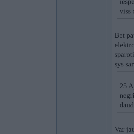
iesp
viss 
Bet pa
elektr
sparot
sys sa
25 A
negr
daud
Var ja