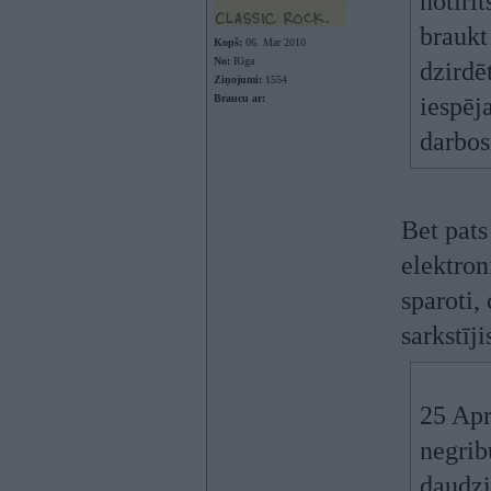
notīrīt
braukt
Kopš:
06. Mar 2010
No:
Rīga
dzirdē
Ziņojumi:
1554
Braucu ar:
iespēj
darbos
Bet pats
elektron
sparoti,
sarkstīj
25 Apr
negrib
daudzi