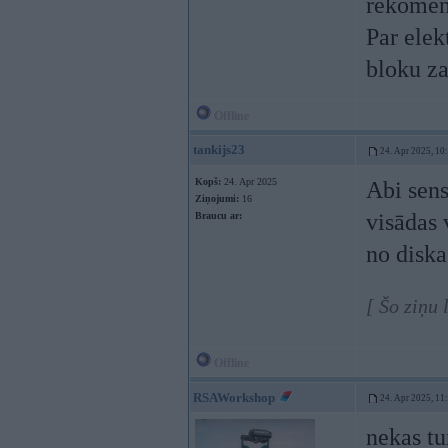
rekomen
Par elek
bloku za
Offline
tankijs23
24. Apr 2025, 10
Kopš:
24. Apr 2025
Abi sen
Ziņojumi:
16
visādas 
Braucu ar:
no disk
[ Šo ziņu 
Offline
RSAWorkshop
24. Apr 2025, 11
nekas tu