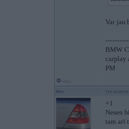
Var jau 
----------
BMW CCC
carplay
PM
Offline
Mizx
25. Apr 2025, 09
+1
Nesen bi
tam arī 