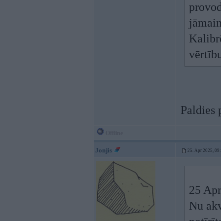
provodk
jāmain
Kalibr
vērtīb
Paldies
Offline
Jonjis
25. Apr 2025, 09
25 Apr
Nu akv