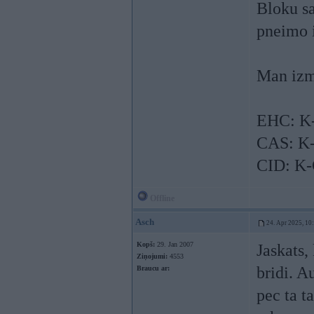
Bloku sa
pneimo i
Man izm
EHC: K-
CAS: K-
CID: K-
Offline
Asch
24. Apr 2025, 10
Kopš:
29. Jan 2007
Jaskats,
Ziņojumi:
4553
bridi. A
Braucu ar:
pec ta t