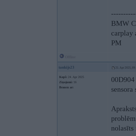
----------
BMW CCC
carplay
PM
Offline
tankijs23
25. Apr 2025, 09
Kopš:
24. Apr 2025
00D904 
Ziņojumi:
16
sensora 
Braucu ar:
Apraksts
problēmu
nolasīts 