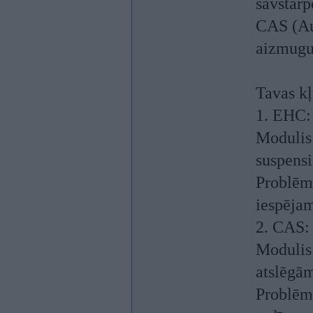
savstarp
CAS (Au
aizmugur
Tavas kļ
1. EHC:
Modulis:
suspens
Problēm
iespējam
2. CAS:
Modulis:
atslēgām
Problēm