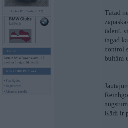
Tātad ne
Alpina B7S Turbo (E12)
zapaskas
ūdenī. v
tagad ka
control 
Online
bultām u
Pašreiz BMWPower skatās 192
viesi un 5 reģistrēti lietotāji.
Ienākt BMWPower
• Pieslēgties
Jautājum
• Reģistrēties
• Aizmirsi paroli?
Reinhgol
augstumu
Kādi ir