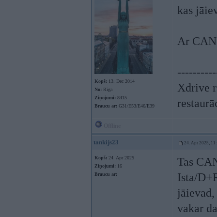
kas jāie
Ar CAN k
----------
Kopš:
13. Dec 2014
Xdrive r
No:
Rīga
Ziņojumi:
8415
restaurā
Braucu ar:
G31/E53/E46/E39
Offline
tankijs23
24. Apr 2025, 11
Kopš:
24. Apr 2025
Tas CAN 
Ziņojumi:
16
Ista/D+R
Braucu ar:
jāievad,
vakar da