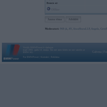
Braucu ar:
Offline
Jauna tēma
Atbildēt
Moderatori:
968-jk
,
AV
,
AiwaShuraLLP
,
Angelz
,
Girtz
Vortāls BMWPower.lv darbojas
kopš 2002. gada 14. maija. Tas nav auto klubs un nav saistīts ar
Galvena
|
Fo
BMW AG.
Par BMWPower
|
Kontakti
|
Reklāma