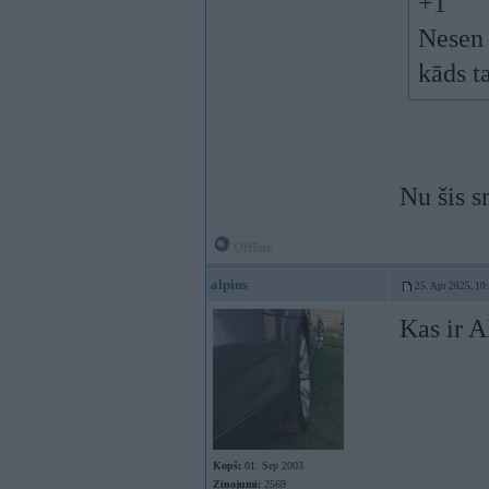
+1
Nesen 
kāds t
Nu šis s
Offline
alpins
25. Apr 2025, 10
Kas ir 
Kopš:
01. Sep 2003
Ziņojumi:
2569