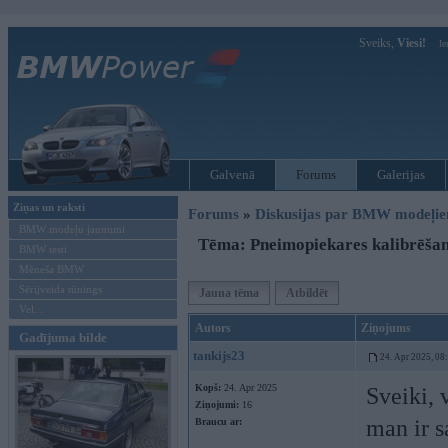
Sveiks,
Viesi!
Ie
Galvenā
Forums
Galerijas
Ziņas un raksti
Forums
»
Diskusijas par BMW modeļi
BMW modeļu jaunumi
Tēma: Pneimopiekares kalibrēša
BMW testi
Mēneša BMW
Sērijveida tūnings
Jauna tēma
Atbildēt
Vel...
Autors
Ziņojums
Gadījuma bilde
tankijs23
24. Apr 2025, 08
Kopš:
24. Apr 2025
Sveiki,
Ziņojumi:
16
man ir s
Braucu ar: