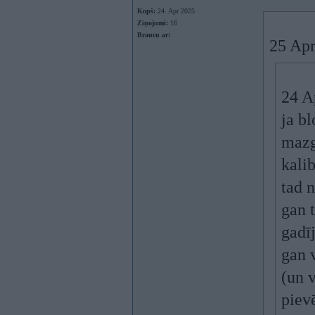
Kopš:
24. Apr 2025
Ziņojumi:
16
Braucu ar:
25 Apr
24 A
ja bl
mazg
kalib
tad n
gan 
gadī
gan 
(un v
piev