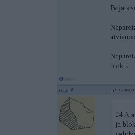
Bojāts s
Nepareiz
atvienots
Neparei
bloku.
Offline
Jonjis
25. Apr 2025, 09
24 Apr
ja blo
nelīdz