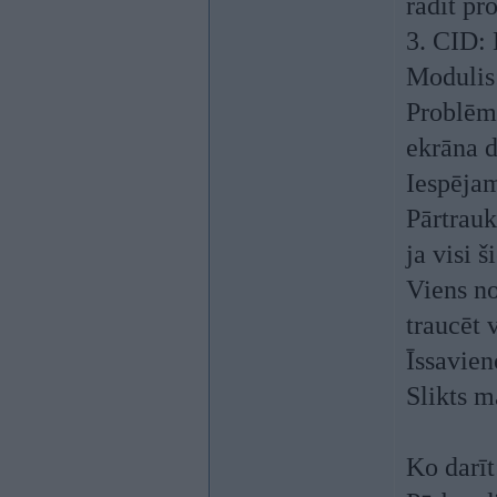
radīt pr
3. CID:
Modulis:
Problēm
ekrāna d
Iespējam
Pārtrauk
ja visi 
Viens no
traucēt 
Īssavien
Slikts 
Ko darīt