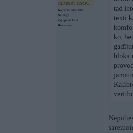
tad iet
Kopš:
06. Mar 2010
No:
Rīga
texti 
Ziņojumi:
1554
Braucu ar:
komfor
ko, be
gadīju
bloka 
provodk
jāmain
Kalibr
vērtīb
Nepūlies
saremont