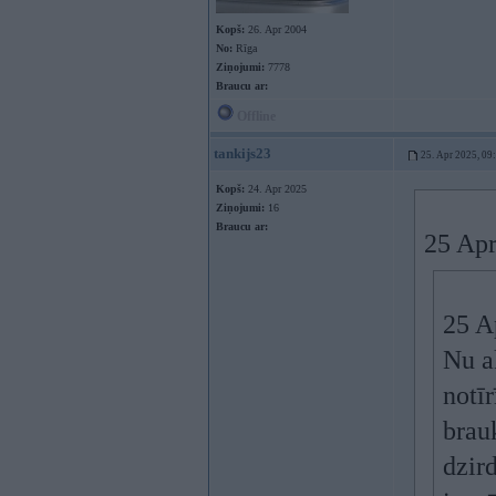
Kopš:
26. Apr 2004
No:
Rīga
Ziņojumi:
7778
Braucu ar:
Offline
tankijs23
25. Apr 2025, 09
Kopš:
24. Apr 2025
Ziņojumi:
16
Braucu ar:
25 Apr
25 A
Nu ak
notīr
brau
dzird