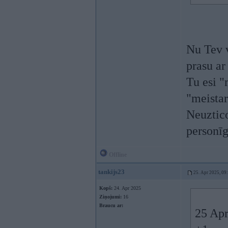
Nu Tev v
prasu ar 
Tu esi "
"meistar
Neuztico
personīg
Offline
tankijs23
25. Apr 2025, 09
Kopš:
24. Apr 2025
Ziņojumi:
16
Braucu ar:
25 Apr