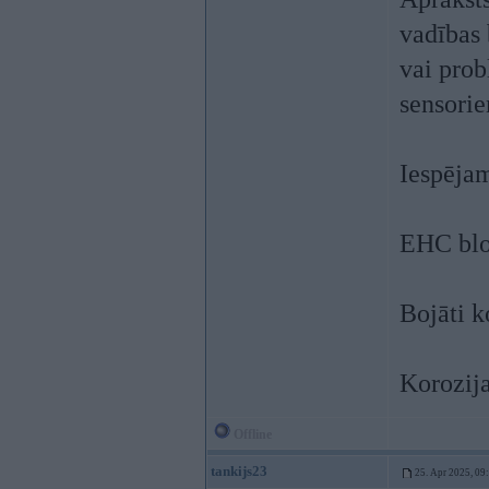
vadības 
vai prob
sensori
Iespējam
EHC blok
Bojāti k
Korozija
Offline
tankijs23
25. Apr 2025, 09