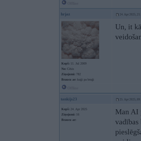
Offline
hrjaz
24. Apr 2025, 21
Un, it k
veidošan
Kopš:
11. Jul 2009
No:
Cēsis
Ziņojumi:
782
Braucu ar:
kuģi pa bruģi
Offline
tankijs23
25. Apr 2025, 09
Kopš:
24. Apr 2025
Man AI p
Ziņojumi:
16
vadības 
Braucu ar:
pieslēgš