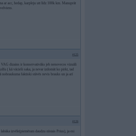
kona ar acc, hedap, karpleju utt līdz 100k km. Manuprāt
 velviens.
#125
ats VAG dizains ir konservativāks jeb nenovecos vizuāli
 golfu ( kā vācieši saka, ja nevar izdomāt ko pirkt, tad
ītā nobraukuma faktiski stāvēs nevis brauks un ja arī
#126
abāka izvēle(piemēram daudzu nīstais Prius), ja esi