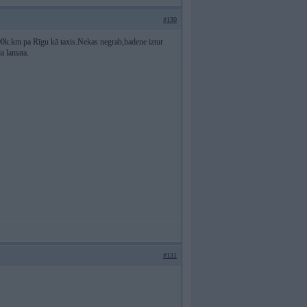
#130
00k.km pa Rīgu kā taxis.Nekas negrab,hadene iztur
da lamata.
#131