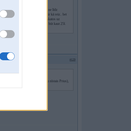
s jautājums. Budžetu var piecelt bet ne līdz
ezgan nobraukāju un pašam dīzelis ir kā reiz.. bet
auto pat uzsilt nepaspēj. Tāpēc arī skatos uz
na 200-300km/mēn tas patēriņš var būt kaut 25l.
#129
dz labāka izvēle(piemēram daudzu nīstais Prius),