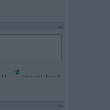
#132
?
tieptu ķēdi
Labāk to remonta 1,5k pieliec klāt
#133