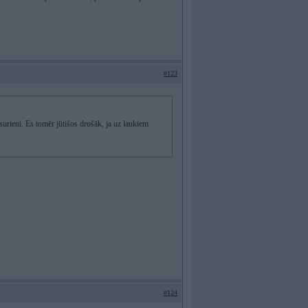
#123
isurieni. Es tomēr jūtišos drošāk, ja uz laukiem
#124