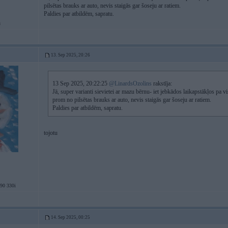
pilsētas brauks ar auto, nevis staigās gar šoseju ar ratiem.
Paldies par atbildēm, sapratu.
u
13. Sep 2025, 20:26
13 Sep 2025, 20:22:25
@LinardsOzolins
rakstīja:
Jā, super varianti sievietei ar mazu bērnu- iet jebkādos laikapstākļos pa v
prom no pilsētas brauks ar auto, nevis staigās gar šoseju ar ratiem.
Paldies par atbildēm, sapratu.
tojotu
0 330i
14. Sep 2025, 00:25