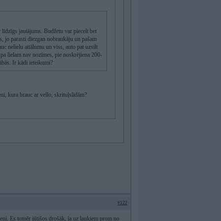
r līdzīgs jautājums. Budžetu var piecelt bet
es, jo parasti diezgan nobraukāju un pašam
auc nelielu attālumu un viss, auto pat uzsilt
 pa lielam nav nozīmes, pie noskrējiena 200-
ibās. Ir kādi ieteikumi?
i, kura brauc ar vello, skrituļslidām?
#122
rieni. Es tomēr jūtišos drošāk, ja uz laukiem prom no