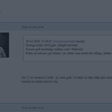
i
28. Jul 2026, 16:08
28 Jul 2026, 15:54:47
@whichwayisright
rakstīja:
Qashqai kkāds 2016 gads, obligāti automāts.
Sieviete grib tamlīdzīgu mašīnu cenā 7-9tūkstoši.
Kādas atsauksmes par tādiem, vai varbūt varat ieteikt kko līdzīgu, labāku
Tas 1.2 ar variatoru ir sūdā - rij, neiet, grab. Ja trāpīsi uz eļļas ēdāju plus izs
summai un skaties kaut ko citu.
28. Jul 2026, 16:14