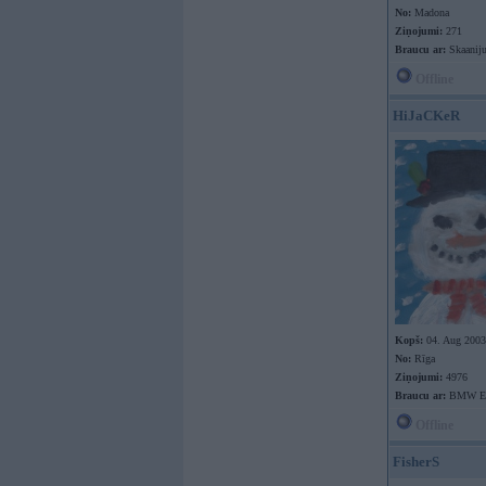
No:
Madona
Ziņojumi:
271
Braucu ar:
Skaanij
Offline
HiJaCKeR
Kopš:
04. Aug 2003
No:
Rīga
Ziņojumi:
4976
Braucu ar:
BMW E9
Offline
FisherS