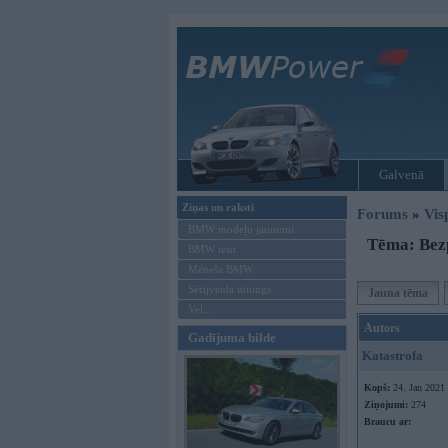
Galvenā
Ziņas un raksti
Forums
»
Vis
BMW modeļu jaunumi
Tēma: Bezp
BMW testi
Mēneša BMW
Sērijveida tūnings
Jauna tēma
Vel...
Autors
Gadījuma bilde
Katastrofa
Kopš:
24. Jan 2021
Ziņojumi:
274
Braucu ar: