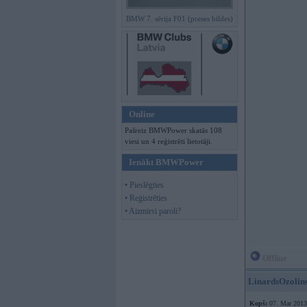
BMW 7. sērija F01 (preses bildes)
Online
Pašreiz BMWPower skatās 108
viesi un 4 reģistrēti lietotāji.
Ienākt BMWPower
• Pieslēgties
• Reģistrēties
• Aizmirsi paroli?
Offline
LinardsOzolin
Kopš:
07. Mar 2013