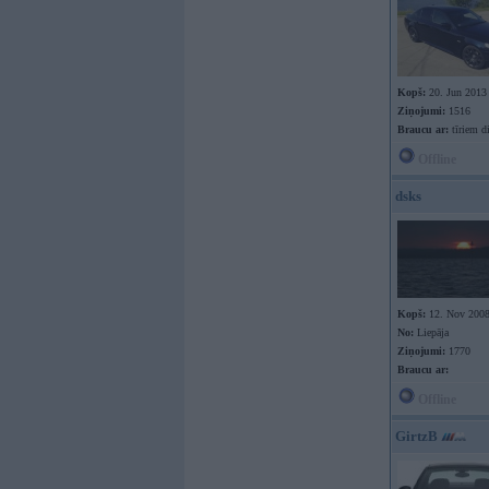
Kopš:
20. Jun 2013
Ziņojumi:
1516
Braucu ar:
tīriem d
Offline
dsks
Kopš:
12. Nov 200
No:
Liepāja
Ziņojumi:
1770
Braucu ar:
Offline
GirtzB