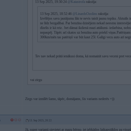
13 Sep 2025, 19:30:24
@Katastrofa
rakstīja:
13 Sep 2025, 18:52:46
@LinardsOzolins
rakstīja:
Izvēlējos savu jautājumu likt te nevis taisīt jaunu topiku. Aktuāls i
ne līdz bezgalībai. Par benzīna dzinējiem nekad neesmu interesēji
dīzelis ir kā reiz.. bet dāmai ikdienā mazi attālumi- iedarbina, nobr
nepaspēj. Tāpēc arī skatos uz benzīna auto priekš viņas.Patēriņam
300km/mēn tas patēriņš var būt kaut 25l. Galīgi vecu auto arī negr
Tev nav nekad prātā ienākusi doma, kā nomainīt savu veceni pret vecen
vai zirgu
Zirgs var izmīlēt šamo, tāpēc, domājams, šis variants nederēs =))
s
13. Sep 2025, 20:22
Jā, super varianti sievietei ar mazu bērnu- iet jebkādos laikapstākļos pa visu