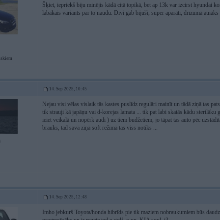
Šķiet, iepriekš biju minējis kādā citā topikā, bet ap 13k var izcirst hyundai 
labākais variants par to naudu. Divi gab bijuši, super aparāti, drīzumā atnāks
iskiem
14. Sep 2025, 10:45
Nejau visi vēlas vislaik tās kastes puslīdz regulāri mainīt un tādā ziņā tas p
tik strauji kā japāņu vai d-korejas lamata ... tik pat labi skatās kādu sterilāku
ieiet veikalā un nopērk audi ) uz tiem budžetiem, jo tāpat tas auto pēc uzstād
brauks, tad savā ziņā soft režīmā tas viss notiks ...
8
14. Sep 2025, 12:48
Imho jebkurš Toyota/honda hibrīds pie tik maziem nobraukumiem būs daudz l