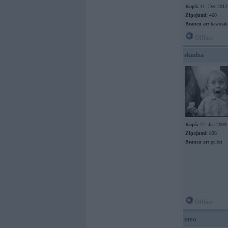
Kopš:
11. Dec 2012
Ziņojumi:
460
Braucu ar:
kawasak
Offline
skudza
Kopš:
27. Jan 2009
Ziņojumi:
836
Braucu ar:
pelēci
Offline
uteo