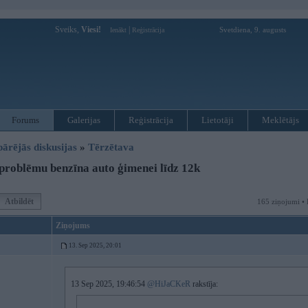
Sveiks,
Viesi!
|
Svetdiena, 9. augusts
Ienākt
Reģistrācija
Forums
Galerijas
Reģistrācija
Lietotāji
Meklētājs
pārējās diskusijas
»
Tērzētava
roblēmu benzīna auto ģimenei līdz 12k
Atbildēt
165 ziņojumi • 
Ziņojums
13. Sep 2025, 20:01
13 Sep 2025, 19:46:54
@HiJaCKeR
rakstīja: