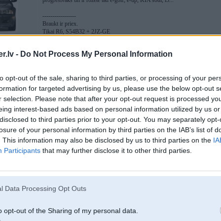
progresīvāks un ir rozete tad e-golf, e-up, KIA soul, i3...
-----------------
Braukt ir priex.
Tikai R6, S54B32 + 2JZ-GE
2
.lv -
Do Not Process My Personal Information
LSD)
to opt-out of the sale, sharing to third parties, or processing of your per
formation for targeted advertising by us, please use the below opt-out s
14. Sep 2025, 20:33
r selection. Please note that after your opt-out request is processed y
eing interest-based ads based on personal information utilized by us or
Man pašam Souls 3 bērnu ģimenē, ne Tesla model 3, jo bērni nevar tās plakanā
disclosed to third parties prior to your opt-out. You may separately opt-
Labi, ka bija tas valsts atbalsts, bez viņa tas Souls ar 64kWh bateriju maksāt
losure of your personal information by third parties on the IAB’s list of
3
Karoč, iesaku, ja patīk tas dizains uz mīlētāju. Precīzi tie paši dzelži ir ar
. This information may also be disclosed by us to third parties on the
IA
Kona. Cik redzi nobraucamos km, tik arī reāli nobrauks - šitie auto nedirš u
Participants
that may further disclose it to other third parties.
W
[ Šo ziņu laboja Instigater, 14 Sep 2025, 20:34:48 ]
l Data Processing Opt Outs
14. Sep 2025, 20:33
o opt-out of the Sharing of my personal data.