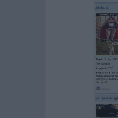
michals1
Kopš:
17. Apr 2019
No:
Salaspils
Ziņojumi:
2221
Braucu ar:
Pilnu ķer
punktu.Nekad un nek
netirgoju.Ja kādam va
pie manis!
Offline
whichwayisrig