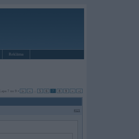
Reklāma
Lapa 7 no 9 •
|«
«
...
5
6
7
8
9
»
»|
#121