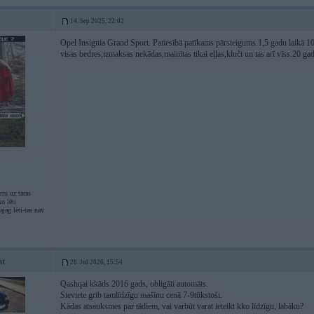
14. Sep 2025, 22:02
Opel Insignia Grand Sport. Patiesībā patīkams pārsteigums.1,5 gadu laikā 1
visas bedres,izmaksas nekādas,mainītas tikai eļļas,kluči un tas arī viss.20 ga
ru uz taras
o lēti
jag lēti-tas nav
ht
28. Jul 2026, 15:54
Qashqai kkāds 2016 gads, obligāti automāts.
Sieviete grib tamlīdzīgu mašīnu cenā 7-9tūkstoši.
Kādas atsauksmes par tādiem, vai varbūt varat ieteikt kko līdzīgu, labāku?