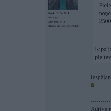
Piele
noņem
Kopš:
13. Dec 2014
No:
Rīga
2500
Ziņojumi:
8414
Braucu ar:
G31/E53/E46/E39
Ķipa j
pie te
Iespējam
----------
Xdrive r