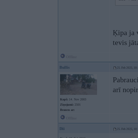
Ķipa ja 
tevis jā
Offline
Bullis
25. Feb 2025, 18
Pabrauci
arī nopi
Kopš:
14. Nov 2003
Ziņojumi:
2501
Braucu ar:
Offline
Dii
25. Feb 2025, 18