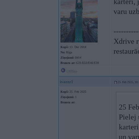
karteri,
varu uz
----------
Xdrive r
Kopš:
13. Dec 2014
restaurā
No:
Rīga
Ziņojumi:
8414
Braucu ar:
G31/E53/E46/E39
Offline
ivarzz1
25. Feb 2025, 18
Kopš:
25. Feb 2025
Ziņojumi:
1
Braucu ar:
25 Feb
Pielej
karter
un var