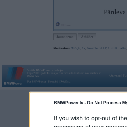
Pārdeva 
Offline
Jauna tēma
Atbildēt
Moderatori:
968-jk
,
AV
,
AiwaShuraLLP
,
GirtzB
,
Lafter
Vortāls BMWPower.lv darbojas
kopš 2002. gada 14. maija. Tas nav auto klubs un nav saistīts ar
Galvena
|
Fo
BMW AG.
Par BMWPower
|
Kontakti
|
Reklāma
BMWPower.lv -
Do Not Process My
If you wish to opt-out of the
processing of your personal