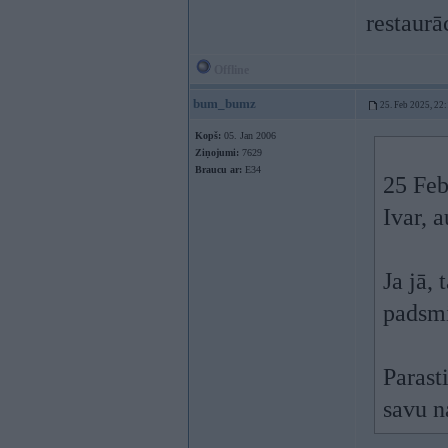
restaurā
Offline
bum_bumz
25. Feb 2025, 22
Kopš:
05. Jan 2006
Ziņojumi:
7629
Braucu ar:
E34
25 Feb
Ivar, a
Ja jā, 
padsmi
Parast
savu 