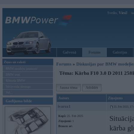
Sveiks,
Viesi!
Ie
Galvenā
Forums
Galerijas
Ziņas un raksti
Forums
»
Diskusijas par BMW modeļi
BMW modeļu jaunumi
Tēma: Kārba F10 3.0 D 2011 258
BMW testi
Mēneša BMW
Sērijveida tūnings
Jauna tēma
Atbildēt
Vel...
Autors
Ziņojums
Gadījuma bilde
ivarzz1
25. Feb 2025, 17
Kopš:
25. Feb 2025
Situācij
Ziņojumi:
1
kārba gl
Braucu ar: