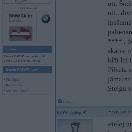
utt. Šod
F13 kabriolets
utt.. di
īpašumā 
palienam
**** , b
Online
skatīsim
Pašreiz BMWPower skatās 131
klāt lai
viesi un 3 reģistrēti lietotāji.
Pilsētā 
Ienākt BMWPower
jāmaina 
• Pieslēgties
• Reģistrēties
Steigu 
• Aizmirsi paroli?
Offline
RSAWorkshop
25. Feb 2025, 17
Pielej u