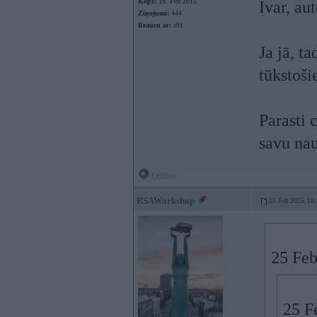
Kopš:
19. Feb 2015
Ivar, aut
Ziņojumi:
444
Braucu ar:
e91
Ja jā, ta
tūkstoši
Parasti 
savu na
Offline
RSAWorkshop
25. Feb 2025, 18
25 Feb
25 F