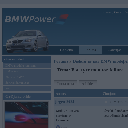
Sveiks,
Viesi!
Ie
Galvenā
Forums
Galerijas
Ziņas un raksti
Forums
»
Diskusijas par BMW modeļi
BMW modeļu jaunumi
Tēma: Flat tyre monitor failure
BMW testi
Mēneša BMW
Sērijveida tūnings
Jauna tēma
Atbildēt
Vel...
Autors
Ziņojums
Gadījuma bilde
jirgens2025
17. Feb 2025, 09:
Sveiki. Parādoties
Kopš:
17. Feb 2025
iepspējamie risin
Ziņojumi:
0
Braucu ar: