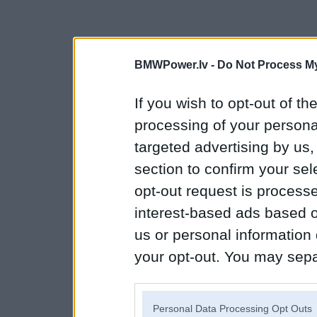
BMWPower.lv -
Do Not Process My
If you wish to opt-out of the
processing of your personal
targeted advertising by us
section to confirm your sel
opt-out request is proces
interest-based ads based o
us or personal information d
your opt-out. You may separ
disclosure of your personal
IAB’s list of downstream pa
Personal Data Processing Opt Outs