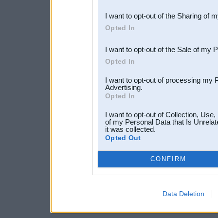
also be disclosed by us to 
I want to opt-out of the Sharing of 
Downstream Participants
th
Opted In
third parties.
I want to opt-out of the Sale of my 
Opted In
I want to opt-out of processing my 
Advertising.
Opted In
I want to opt-out of Collection, Use
of my Personal Data that Is Unrelat
it was collected.
Opted Out
CONFIRM
Data Deletion