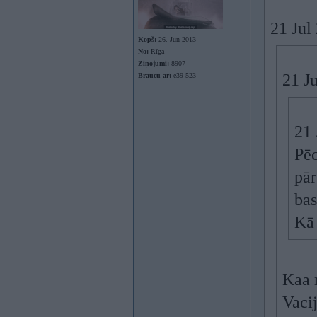
21 Jul
Kopš:
26. Jun 2013
No:
Rīga
Ziņojumi:
8907
21 J
Braucu ar:
e39 523
21 
Pēc
pār
bas
Kā 
Kaa 
Vacij