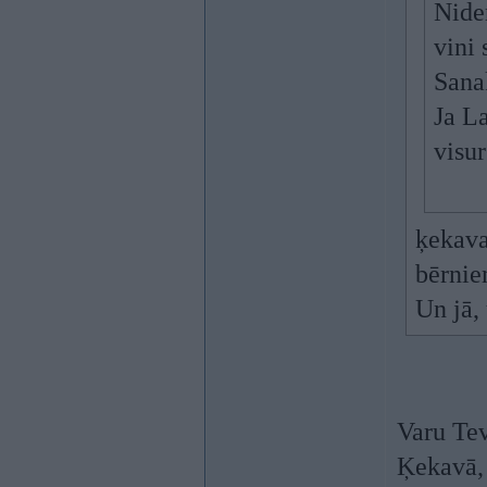
Nide
vini
Sanak
Ja La
visur
ķekava
bērnie
Un jā, 
Varu Tev
Ķekavā, 