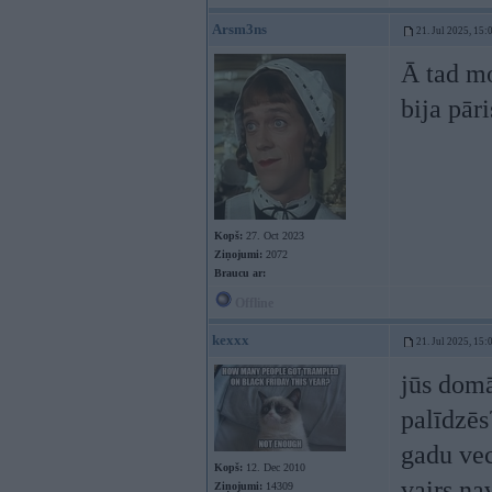
Arsm3ns
21. Jul 2025, 15:
Ā tad mo
bija pāri
Kopš:
27. Oct 2023
Ziņojumi:
2072
Braucu ar:
Offline
kexxx
21. Jul 2025, 15:
jūs domā
palīdzēs?
gadu vec
Kopš:
12. Dec 2010
vairs na
Ziņojumi:
14309