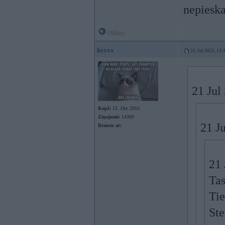
nepieska
Offline
kexxx
21. Jul 2025, 13:
21 Jul
Kopš:
12. Dec 2010
Ziņojumi:
14309
21 J
Braucu ar:
21 
Tas
Ti
Ste