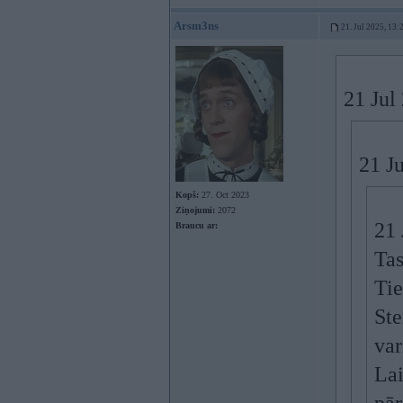
Arsm3ns
21. Jul 2025, 13:
21 Jul
21 J
Kopš:
27. Oct 2023
Ziņojumi:
2072
21 
Braucu ar:
Tas
Ti
Ste
var
Lai