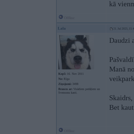
kā vienm
Offline
Lala
21. Jul 2025, 15:
Daudzi a
Pašvaldī
Manā nov
Kopš:
16. Nov 2011
veikparku
No:
Rīga
Ziņojumi:
3498
Braucu ar:
Visādiem pedāļiem un
Svensonu kasti.
Skaidrs,
Bet kaut
Offline