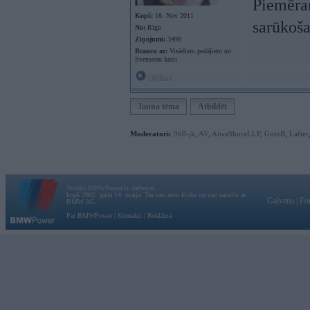
Piemēram
Kopš:
16. Nov 2011
sarūkoša
No:
Rīga
Ziņojumi:
3498
Braucu ar:
Visādiem pedāļiem un
Svensonu kasti.
Offline
Jauna tēma
Atbildēt
Moderatori:
968-jk
,
AV
,
AiwaShuraLLP
,
GirtzB
,
Lafter
Vortāls BMWPower.lv darbojas
kopš 2002. gada 14. maija. Tas nav auto klubs un nav saistīts ar
Galvena
|
Fo
BMW AG.
Par BMWPower
|
Kontakti
|
Reklāma