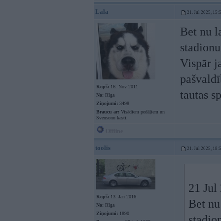
Lala
21. Jul 2025, 15:
Bet nu l
stadionu
Vispār j
pašvaldī
Kopš:
16. Nov 2011
tautas s
No:
Rīga
Ziņojumi:
3498
Braucu ar:
Visādiem pedāļiem un
Svensonu kasti.
Offline
toolis
21. Jul 2025, 18:
21 Jul
Kopš:
13. Jan 2016
Bet nu 
No:
Rīga
Ziņojumi:
1890
stadio