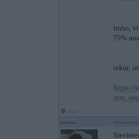
imho, vi
75% nosl
rekur, in
https://
utm_sou
Offline
Arsm3ns
21. Jul 2025, 13:
Sievietes