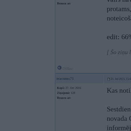
Braucu ar:
protams,
noteicoš
edit: 66
[ Šo ziņu 
Offline
tracums71
21. Jul 2025, 15:
Kopš:
27. Oct 2016
Kas noti
Ziņojumi:
128
Braucu ar:
Sestdien
novada 
informēj