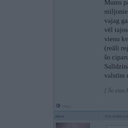
Mums pat
miljonie
vajag ga
vēl tajo
vienu kv
(reāli r
šo cipar
Salīdzin
valstīm 
[ Šo ziņu 
Offline
abyss
21. Jul 2025, 15: