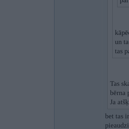
pār
kāpēc
un ta
tas p
Tas ska
bērna p
Ja atšķ
bet tas 
pieaudzi