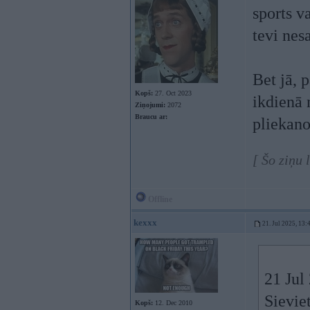
sports v
tevi ne
Bet jā, 
Kopš:
27. Oct 2023
ikdienā 
Ziņojumi:
2072
Braucu ar:
pliekano
[ Šo ziņu 
Offline
kexxx
21. Jul 2025, 13:
21 Jul
Sieviet
Kopš:
12. Dec 2010