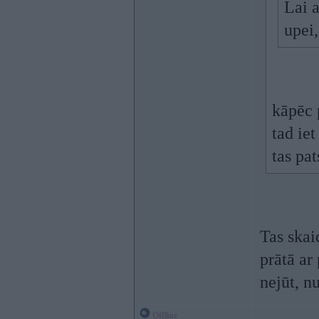
Lai a
upei,
kāpēc 
tad ie
tas pat
Tas skai
prātā ar 
nejūt, nu
Offline