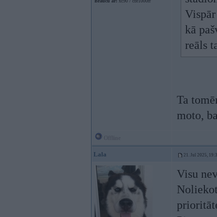
Braucu ar:
xc90 / cbr1000rr
Vispār
kā pašv
reāls t
Ta tomēr
moto, ba
Offline
Lala
21. Jul 2025, 19:
Visu nev
Noliekot
prioritāt