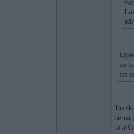
var
Lai
pār
kāpēc
un ta
tas p
Tas ska
bērna p
Ja atšķ