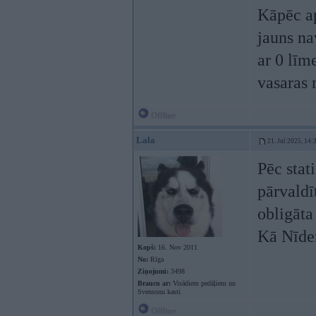
Kāpēc ap
jauns nav
ar 0 līm
vasaras 
Offline
Lala
21. Jul 2025, 14:
Pēc stat
pārvaldī
obligāta
Kā Nīde
Kopš:
16. Nov 2011
No:
Rīga
Ziņojumi:
3498
Braucu ar:
Visādiem pedāļiem un
Svensonu kasti.
Offline