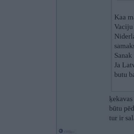
Kaa ma
Vaciju
Niderl
samaks
Sanak 
Ja Lat
butu b
ķekavas 
būtu pēd
tur ir sa
Offline