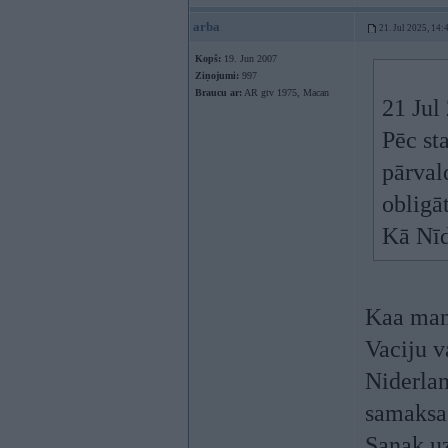
arba
21. Jul 2025, 14:
Kopš:
19. Jun 2007
Ziņojumi:
997
Braucu ar:
AR gtv 1975, Macan
21 Jul
Pēc st
pārval
obligā
Kā Nīd
Kaa man 
Vaciju v
Niderlan
samaksa 
Sanak uz