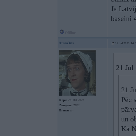
Ja Latvi
baseini 
Offline
Arsm3ns
21. Jul 2025, 14:
21 Jul
21 J
Pēc s
Kopš:
27. Oct 2023
Ziņojumi:
2072
pārv
Braucu ar:
un o
Kā N