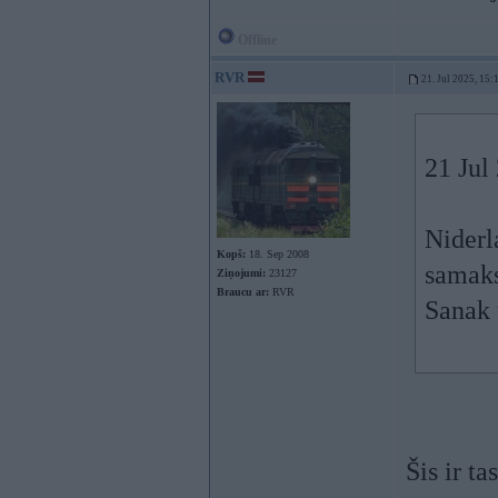
Offline
RVR
21. Jul 2025, 15:
21 Jul
Niderl
Kopš:
18. Sep 2008
samaks
Ziņojumi:
23127
Braucu ar:
RVR
Sanak 
Šis ir t