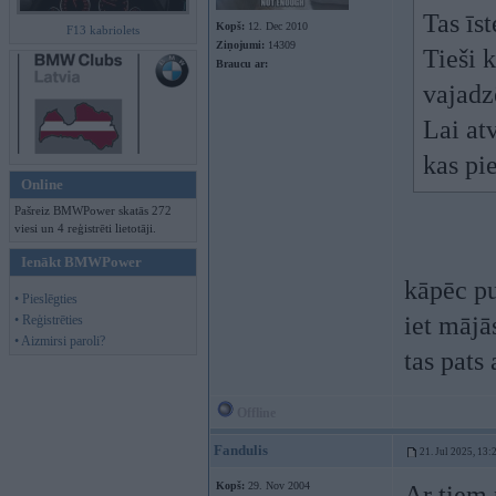
Tas īs
Kopš:
12. Dec 2010
F13 kabriolets
Ziņojumi:
14309
Tieši 
Braucu ar:
vajadzē
Lai at
kas pi
Online
Pašreiz BMWPower skatās 272
viesi un 4 reģistrēti lietotāji.
Ienākt BMWPower
kāpēc pu
• Pieslēgties
iet mājā
• Reģistrēties
• Aizmirsi paroli?
tas pats
Offline
Fandulis
21. Jul 2025, 13:
Kopš:
29. Nov 2004
Ar tiem 