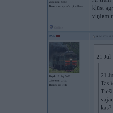
Ziņojumi:
13929
kļūst ag
Braucu ar:
sipisnīku pi vuškom
viņiem n
Offline
RVR
21. Jul 2025, 13:
21 Jul
21 J
Kopš:
18. Sep 2008
Ziņojumi:
23127
Tas ī
Braucu ar:
RVR
Tieš
vajad
kas?