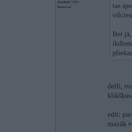
Ziņojumi:
14309
tas spo
Braucu ar:
vilcie
Bet jā
ikdien
pliekan
delfi, tv
klikšķus
edit: pa
mazāk ve