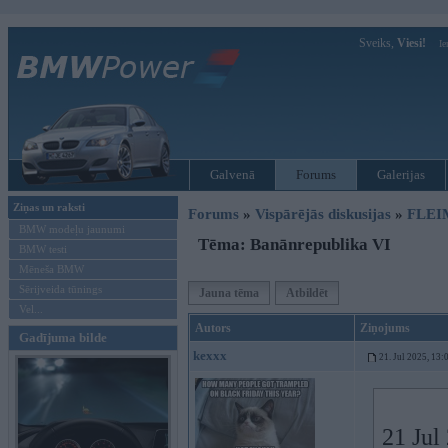
Sveiks,
Viesi!
Ie
Galvenā
Forums
Galerijas
Ziņas un raksti
Forums
»
Vispārējās diskusijas
»
FLEI
BMW modeļu jaunumi
Tēma: Banānrepublika VI
BMW testi
Mēneša BMW
Sērijveida tūnings
Jauna tēma
Atbildēt
Vel...
Autors
Ziņojums
Gadījuma bilde
kexxx
21. Jul 2025, 13:
21 Jul