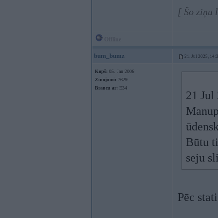
[ Šo ziņu 
Offline
bum_bumz
21. Jul 2025, 14:
Kopš:
05. Jan 2006
Ziņojumi:
7629
Braucu ar:
E34
21 Jul
Manupr
ūdensk
Būtu ti
seju sl
Pēc stat