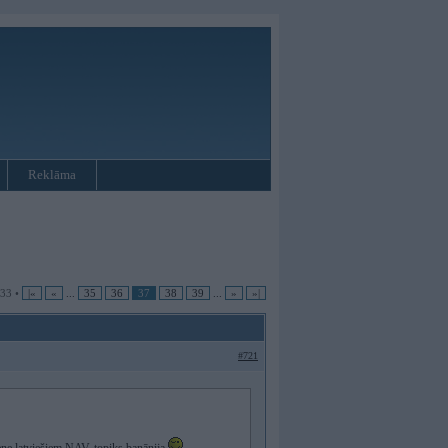
Reklāma
133 •
|«
«
...
35
36
37
38
39
...
»
»|
#721