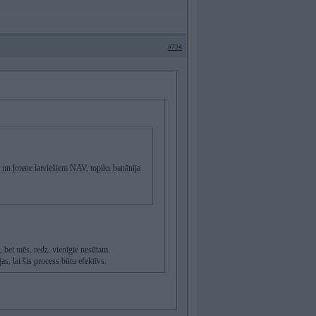
#724
IR un ļotene latviešiem NAV, topiks banānija
 bet mēs, redz, vienīgie nesūtam.
as, lai šis process būtu efektīvs.