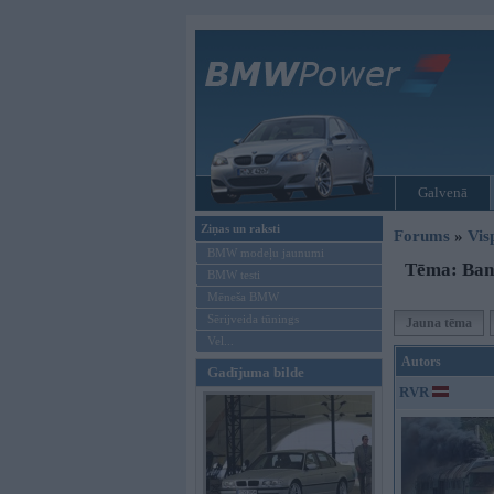
Galvenā
Ziņas un raksti
Forums
»
Vis
BMW modeļu jaunumi
Tēma: Ban
BMW testi
Mēneša BMW
Sērijveida tūnings
Jauna tēma
Vel...
Autors
Gadījuma bilde
RVR