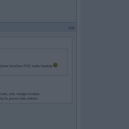
#723
un ļotene latviešiem NAV, topiks banānija
t mēs, redz, vienīgie nesūtam.
lai šis process būtu efektīvs.