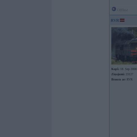
Offline
RVR
Kopš:
18. Sep 2008
Ziņojumi:
23127
Braucu ar:
RVR