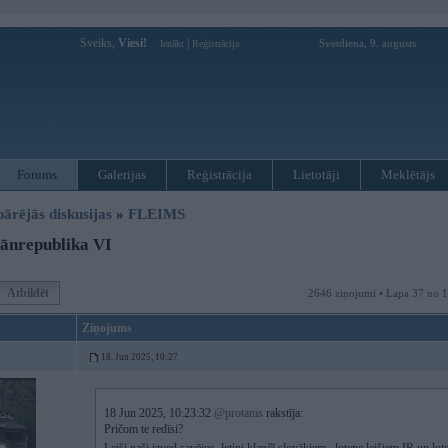
Sveiks,
Viesi!
|
Svetdiena, 9. augusts
Ienākt
Reģistrācija
Forums
Galerijas
Reģistrācija
Lietotāji
Meklētājs
pārējās diskusijas
»
FLEIMS
ānrepublika VI
Atbildēt
2646 ziņojumi • Lapa 37 no 
Ziņojums
18. Jun 2025, 10:27
18 Jun 2025, 10:23:32
@protams
rakstīja:
Pričom te redīsi?