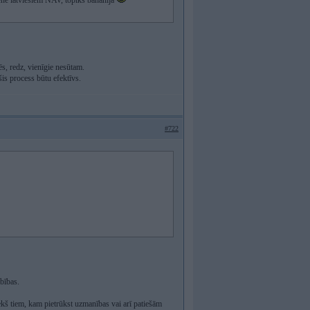
otene latviešiem NAV, topiks banānija
s, redz, vienīgie nesūtam.
šis process būtu efektīvs.
#722
rbības.
riekš tiem, kam pietrūkst uzmanības vai arī patiešām