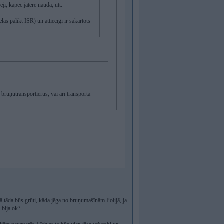
ji, kāpēc jātērē nauda, utt.
las palikt ISR) un attiecīgi ir sakārtots
bruņutransportierus, vai arī transporta
kā tāda būs grūti, kāda jēga no bruņumašīnām Polijā, ja
 bija ok?