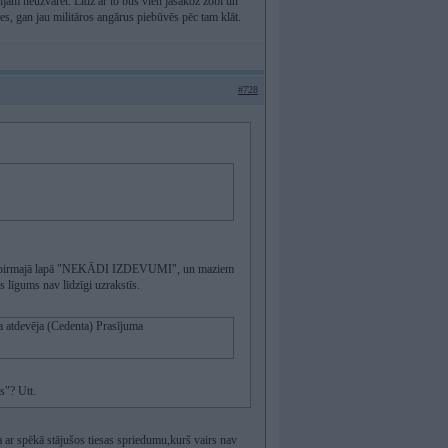
ijām neuzvarēt. Līdz ar to būs vien jāsakož zobi un
des, gan jau militāros angārus piebūvēs pēc tam klāt.
#728
 ielikt pirmajā lapā "NEKĀDI IZDEVUMI", un maziem
s līgums nav līdzīgi uzrakstīs.
a atdevēja (Cedenta) Prasījuma
s"? Utt.
a ar spēkā stājušos tiesas spriedumu,kurš vairs nav