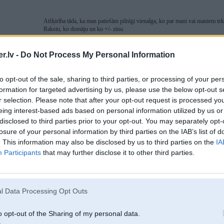
Atšķirība tāda, ka man patiešām pilnīgi vienalga, ko par mani vai maniem te
Rakstu, ko domāju un ko +/- zinu.
.lv -
Do Not Process My Personal Information
18. Jun 2025, 11:13
to opt-out of the sale, sharing to third parties, or processing of your per
formation for targeted advertising by us, please use the below opt-out s
18 Jun 2025, 09:31:57
@Mikels
rakstīja:
r selection. Please note that after your opt-out request is processed y
bet korekti tā informācija nav pasniegta,ka viss bez maksas.
eing interest-based ads based on personal information utilized by us or
disclosed to third parties prior to your opt-out. You may separately opt-
losure of your personal information by third parties on the IAB’s list of
Nu par to jau stāsts. Ja to ieliktu pirmajā lapā, tad viss skaidrs. Bet ie
. This information may also be disclosed by us to third parties on the
IA
- diudesmit proči mums... Nejūtos tik spēcīgs izvērtēt, vai pārējais līgums nav
Piem.,
Participants
that may further disclose it to other third parties.
no Prasījuma pārņēmēja (Cesionāra) neatgriezeniski atgūtās Prasījuma a
pamatsummas
l Data Processing Opt Outs
A ja nu izrādās, ka atgūtais neatbilst formulējumam "neatgriezeniski atgūts"?
o opt-out of the Sharing of my personal data.