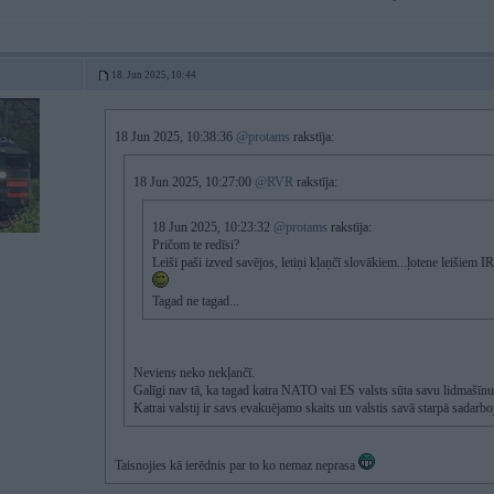
18. Jun 2025, 10:44
18 Jun 2025, 10:38:36
@protams
rakstīja:
18 Jun 2025, 10:27:00
@RVR
rakstīja:
18 Jun 2025, 10:23:32
@protams
rakstīja:
Pričom te redīsi?
Leiši paši izved savējos, letiņi kļaņčī slovākiem...ļotene leišiem 
Tagad ne tagad...
Neviens neko nekļančī.
Galīgi nav tā, ka tagad katra NATO vai ES valsts sūta savu lidmašīnu,
Katrai valstij ir savs evakuējamo skaits un valstis savā starpā sadarboj
Taisnojies kā ierēdnis par to ko nemaz neprasa