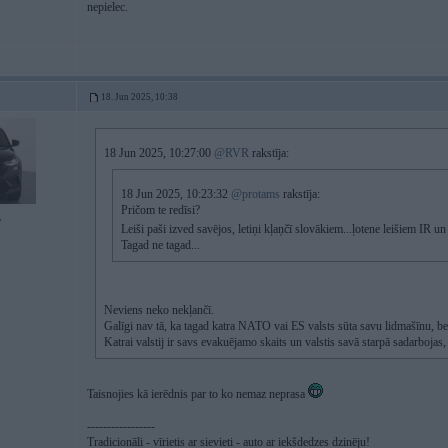
nepielec.
18. Jun 2025, 10:38
18 Jun 2025, 10:27:00
@RVR
rakstīja:
18 Jun 2025, 10:23:32
@protams
rakstīja:
Pričom te redīsi?
5
Leiši paši izved savējos, letiņi kļaņčī slovākiem...ļotene leišiem IR 
Tagad ne tagad...
Neviens neko nekļančī.
Galīgi nav tā, ka tagad katra NATO vai ES valsts sūta savu lidmašīnu, be
Katrai valstij ir savs evakuējamo skaits un valstis savā starpā sadarbojas, 
Taisnojies kā ierēdnis par to ko nemaz neprasa
-----------------
Tradicionāli - vīrietis ar sievieti - auto ar iekšdedzes dzinēju!