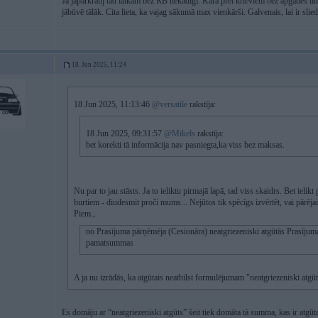
Ja jāpārkrauj tad laikam bez RB nekādīgi. Karā pret krieviem bez apgādes līn
jābūvē tālāk. Cita lieta, ka vajag sākumā max vienkārši. Galvenais, lai ir slie
18. Jun 2025, 11:24
18 Jun 2025, 11:13:46
@versatile
rakstīja:
18 Jun 2025, 09:31:57
@Mikels
rakstīja:
bet korekti tā informācija nav pasniegta,ka viss bez maksas.
Nu par to jau stāsts. Ja to ieliktu pirmajā lapā, tad viss skaidrs. Bet
burtiem - diudesmit proči mums... Nejūtos tik spēcīgs izvērtēt, vai pārējai
Piem.,
no Prasījuma pārņēmēja (Cesionāra) neatgriezeniski atgūtās Prasījum
pamatsummas
A ja nu izrādās, ka atgūtais neatbilst formulējumam "neatgriezeniski atgūt
Es domāju ar “neatgriezeniski atgūts” šeit tiek domāta tā summa, kas ir atgūt