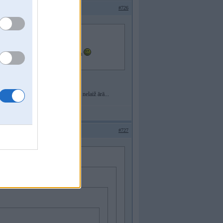
#726
otene latviešiem NAV, topiks banānija
ltpilsonību un viņus no valsts pat nelaiž ārā...
#727