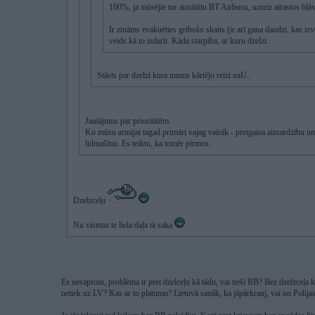
100%, ja mūsējie tur aizsūtītu BT Airbusu, uzreiz atrastos bļāvē
Ir zināms evakuēties gribošo skaits (ir arī gana daudzi, kas izvē
veids kā to izdarīt. Kāda starpība, ar kuru dzelzi.
Stāsts par dzelzi kura mums kārtējo reizi naU..
Jautājums par prioritātēm.
Ko mūsu armijai tagad primāri vajag vairāk - pretgaisa aizsardzību un 
lidmašīnu. Es teiktu, ka tomēr pirmos.
Dzelzceļu
Nu vismaz te liela daļa tā saka
Es nesaprotu, problēma ir pret dzelceļu kā tādu, vai tieši RB? Bez dzelzceļa 
netiek uz LV? Kas ar to platumu? Lietuvā sanāk, ka jāpārkrauj, vai no Polijas