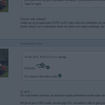
Leiši paši izved savējos, letiņi kļaņčī slovākiem...ļotene leišiem IR un ļ
Tagad ne tagad...
Neviens neko nekļančī.
Galīgi nav tā, ka tagad katra NATO vai ES valsts sūta savu lidmašīnu, bet mē
Katrai valstij ir savs evakuējamo skaits un valstis savā starpā sadarbojas, lai 
18. Jun 2025, 10:29
18 Jun 2025, 10:26:55
@user
rakstīja:
Dzelzceļu
Nu vismaz te liela daļa tā saka
Jā, arī to.
Šis ir ļoti būtisks elements, lai mazinātu iespēju pretiniekam uzsākt reālas da
Bet par to jau ir 100x runāts, neredzu jēgu 101. reizi atkal to sākt no gala p