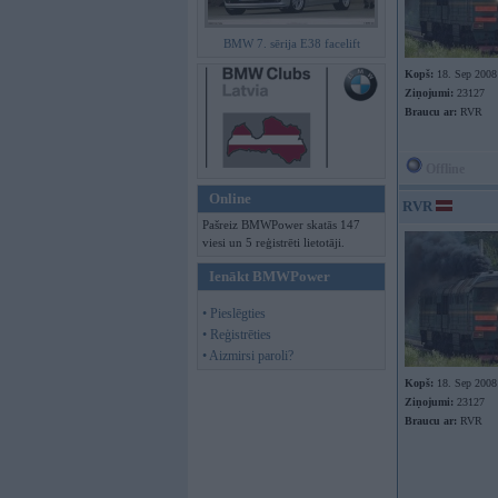
BMW 7. sērija E38 facelift
Kopš:
18. Sep 2008
Ziņojumi:
23127
Braucu ar:
RVR
Offline
Online
RVR
Pašreiz BMWPower skatās 147
viesi un 5 reģistrēti lietotāji.
Ienākt BMWPower
• Pieslēgties
• Reģistrēties
• Aizmirsi paroli?
Kopš:
18. Sep 2008
Ziņojumi:
23127
Braucu ar:
RVR