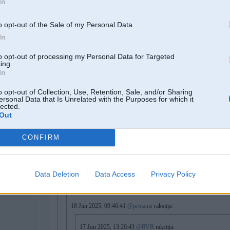
In
18. Jun 2025, 11:18
o opt-out of the Sale of my Personal Data.
In
18 Jun 2025, 10:23:32
@protams
rakstīja:
Pričom te redīsi?
Leiši paši izved savējos, letiņi kļaņčī slovākiem...ļotene leišiem IR un ļ
to opt-out of processing my Personal Data for Targeted
ing.
Tagad ne tagad...
In
Varbūt iepazīsties ar ziņām un statistiku?
o opt-out of Collection, Use, Retention, Sale, and/or Sharing
Mums tur ir knapi 50 pilsoņu, kurus ir jāevakuē, pārējie ~2 tūkstoši ir ar dubu
ersonal Data that Is Unrelated with the Purposes for which it
lected.
Out
18. Jun 2025, 11:23
CONFIRM
18 Jun 2025, 10:26:55
@user
rakstīja:
Data Deletion
Data Access
Privacy Policy
18 Jun 2025, 09:58:00
@RVR
rakstīja:
18 Jun 2025, 09:46:41
@protams
rakstīja:
17 Jun 2025, 13:20:43
@RVR
rakstīja: