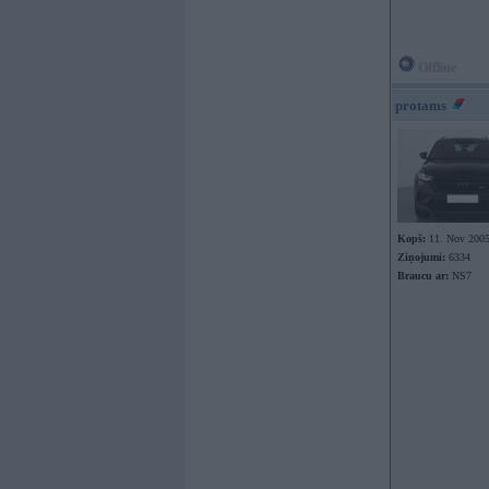
Offline
protams
Kopš:
11. Nov 200
Ziņojumi:
6334
Braucu ar:
NS7