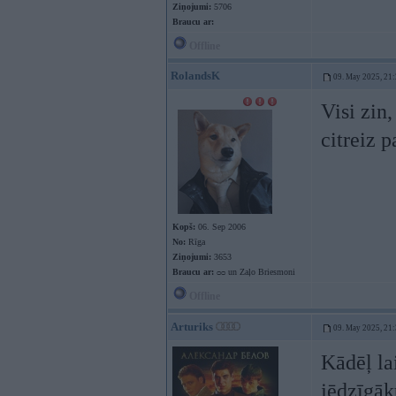
Ziņojumi:
5706
Braucu ar:
Offline
RolandsK
09. May 2025, 21
Visi zin
citreiz p
Kopš:
06. Sep 2006
No:
Rīga
Ziņojumi:
3653
Braucu ar:
ᴑᴑ un Zaļo Briesmoni
Offline
Arturiks
09. May 2025, 21
Kādēļ la
jēdzīgā