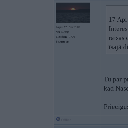
17 Apr
Interes
Kopš:
12. Nov 2008
No:
Liepāja
raisās 
Ziņojumi:
1770
Braucu ar:
īsajā d
Tu par p
kad Nasd
Priecīgu
Offline