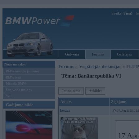
Sveiks,
Viesi!
Ie
Galvenā
Forums
Galerijas
Ziņas un raksti
Forums
»
Vispārējās diskusijas
»
FLEI
BMW modeļu jaunumi
Tēma: Banānrepublika VI
BMW testi
Mēneša BMW
Sērijveida tūnings
Jauna tēma
Atbildēt
Vel...
Autors
Ziņojums
Gadījuma bilde
kexxx
17. Apr 2025, 15:
17 Apr