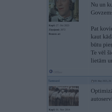
Nu un kur
Govzems,
Kopš:
27. Oct 2023
Pat kovi
Ziņojumi:
2072
Braucu ar:
kaut kād
būtu pi
Te vēl š
lietām u
Offline
Samsasi
09. May 2025, 20
Optimizā
autoserv
Kopš:
01. Nov 2014