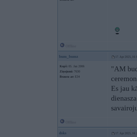
Offline
bum_bumz
17. Apr 2025, 16:
Kopš:
05. Jan 2006
"AM budž
Ziņojumi:
7630
ceremoni
Braucu ar:
E34
Es jau k
dienasza
savairoj
Offline
dsks
17. Apr 2025, 16: