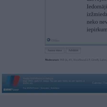
Iedomājie
izžmiedz,
neko nev
iepirkum
Offline
Jauna tēma
Atbildēt
Moderatori:
968-jk
,
AV
,
AiwaShuraLLP
,
GirtzB
,
Lafter
Vortāls BMWPower.lv darbojas
kopš 2002. gada 14. maija. Tas nav auto klubs un nav saistīts ar
Galvena
|
Fo
BMW AG.
Par BMWPower
|
Kontakti
|
Reklāma