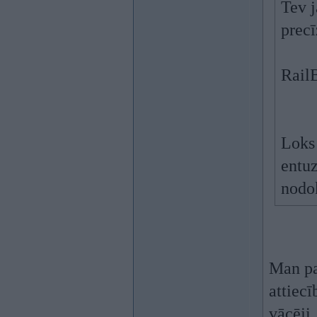
Tev j
prec
Rail
Loks
entuz
nodo
Man pa
attiecī
vācēji