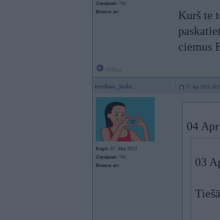
Ziņojumi:
741
Braucu ar:
Kurš te t
paskatie
ciemus E
Offline
treshaa_josla
17. Apr 2025, 16:
04 Apr
Kopš:
07. Mar 2023
Ziņojumi:
741
03 A
Braucu ar:
Tieš