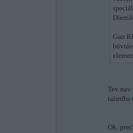
speciāl
Diemžē
Gan RI
būvnie
elemen
Tev nav t
taisnība
Ok, prec