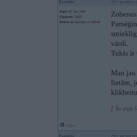
Fandulis
17. Apr 2025, 21:
Kopš:
29. Nov 2004
Zobenus 
Ziņojumi:
13929
Pamēģini
Braucu ar:
sipisnīku pi vuškom
smieklīg
vārdi.
Tukšs ir
Man jau 
lietām, 
klikbeitu
[ Šo ziņu 
Offline
Fandulis
17. Apr 2025, 22: