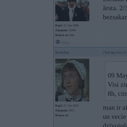
ārsta. 2
bezsakarā
Kopš:
22. Apr 2008
Ziņojumi:
10348
Braucu ar:
Alfu
Offline
Arsm3ns
09. May 2025, 22
09 May
Visi z
8h, cit
man ir a
Kopš:
27. Oct 2023
Ziņojumi:
2072
un vecie
Braucu ar:
dzīvojoš