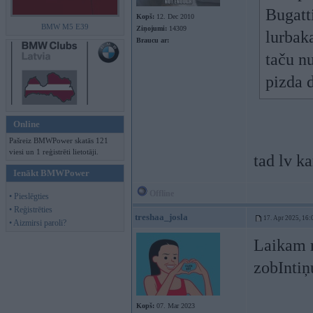
Bugatt
Kopš:
12. Dec 2010
BMW M5 E39
Ziņojumi:
14309
lurbak
Braucu ar:
taču nu
pizda 
Online
Pašreiz BMWPower skatās 121
viesi un 1 reģistrēti lietotāji.
tad lv ka
Ienākt BMWPower
Offline
• Pieslēgties
• Reģistrēties
treshaa_josla
17. Apr 2025, 16:
• Aizmirsi paroli?
Laikam m
zobIntiņ
Kopš:
07. Mar 2023