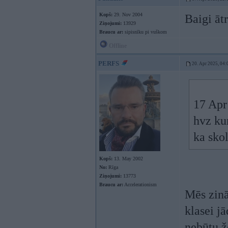
Kopš:
29. Nov 2004
Baigi āt
Ziņojumi:
13929
Braucu ar:
sipisnīku pi vuškom
Offline
PERFS
20. Apr 2025, 04:
17 Apr
hvz ku
ka sko
Kopš:
13. May 2002
No:
Rīga
Ziņojumi:
13773
Braucu ar:
Accelerationism
Mēs zinā
klasei j
nebūtu 