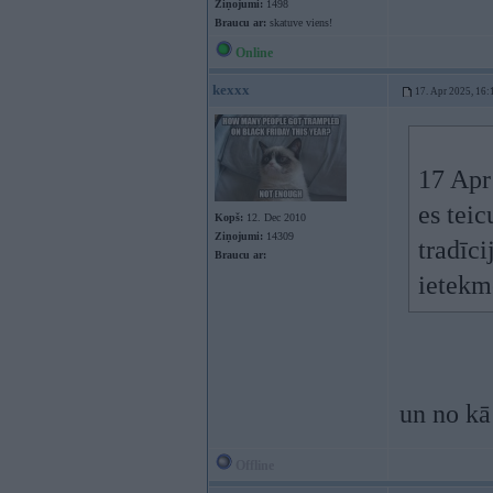
Ziņojumi:
1498
Braucu ar:
skatuve viens!
Online
kexxx
17. Apr 2025, 16:
17 Apr
es tei
Kopš:
12. Dec 2010
Ziņojumi:
14309
tradīci
Braucu ar:
ietekm
un no kā
Offline