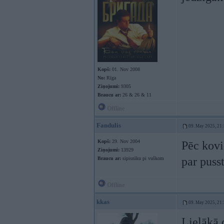
Kopš:
01. Nov 2008
No:
Rīga
Ziņojumi:
9305
Braucu ar:
26 & 26 & 11
Offline
Fandulis
09. May 2025, 21
Kopš:
29. Nov 2004
Pēc kovi
Ziņojumi:
13929
par puss
Braucu ar:
sipisnīku pi vuškom
Offline
kkas
09. May 2025, 21
Lielākā 