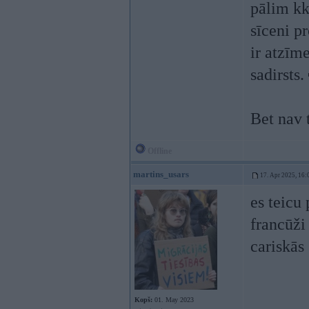
pālim kk
sīceni p
ir atzīm
sadirsts.
Bet nav 
Offline
martins_usars
17. Apr 2025, 16:
es teicu
francūži 
cariskās
Kopš:
01. May 2023