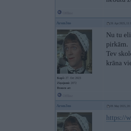
Offline
Arsm3ns
20. Apr 2025, 11:
Nu tu el
pirkām.
Tev skolo
krāna vi
Kopš:
27. Oct 2023
Ziņojumi:
2072
Braucu ar:
Offline
Arsm3ns
09. May 2025, 20
https:/