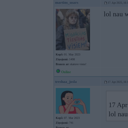
martins_usars
17. Apr 2025, 16:
lol nau 
Kopš:
01. May 2023
Ziņojumi:
1498
Braucu ar:
skatuve viens!
Online
treshaa_josla
17. Apr 2025, 16:
17 Apr
lol na
Kopš:
07. Mar 2023
Ziņojumi:
741
Braucu ar: